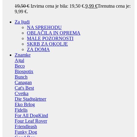
19,50
€
Izvirna cena je bila: 19,50 €.
9,99
€
Trenutna cena je:
9,99 €.
Za ljudi
NA SPREHODU
OBLAČILA IN OPREMA
MALE POZORNOSTI
SKRB ZA OKOLJE
ZA DOMA
Znamke
Ajtal
Beco
Biospotix
Bunch
Canagan
Cat's Best
Cvetka
Die Stadtgärtner
Eko Brlog
Fidelis
For All DogKind
Four Leaf Rover
Friendleash
Funky Dog