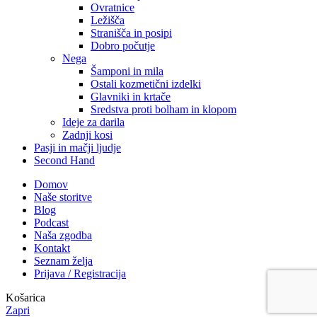
Ovratnice
Ležišča
Stranišča in posipi
Dobro počutje
Nega
Šamponi in mila
Ostali kozmetični izdelki
Glavniki in krtače
Sredstva proti bolham in klopom
Ideje za darila
Zadnji kosi
Pasji in mačji ljudje
Second Hand
Domov
Naše storitve
Blog
Podcast
Naša zgodba
Kontakt
Seznam želja
Prijava / Registracija
Košarica
Zapri