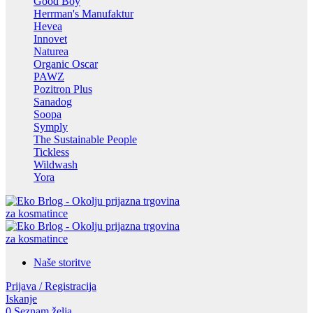
Good Boy
Herrman's Manufaktur
Hevea
Innovet
Naturea
Organic Oscar
PAWZ
Pozitron Plus
Sanadog
Soopa
Symply
The Sustainable People
Tickless
Wildwash
Yora
Naše storitve
Prijava / Registracija
Iskanje
0
Seznam želja