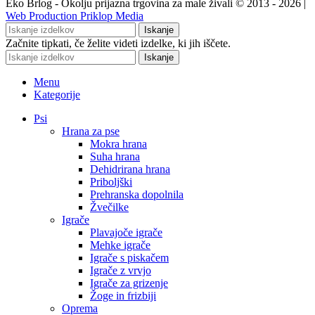
Eko Brlog - Okolju prijazna trgovina za male živali © 2013 - 2026 |
Web Production Priklop Media
Iskanje
Začnite tipkati, če želite videti izdelke, ki jih iščete.
Iskanje
Menu
Kategorije
Psi
Hrana za pse
Mokra hrana
Suha hrana
Dehidrirana hrana
Priboljški
Prehranska dopolnila
Žvečilke
Igrače
Plavajoče igrače
Mehke igrače
Igrače s piskačem
Igrače z vrvjo
Igrače za grizenje
Žoge in frizbiji
Oprema