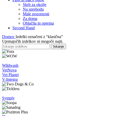
Skrb za okolje
Na sprehodu
Male pozornosti
Za doma
Oblačila in oprema
Second Hand
Domov
Izdelki označeni z “klasična”
Ujemajočih izdelkov ni mogoče najti.
Iskanje
Wildwash
VetNova
Vet Planet
V-Integra
Symply