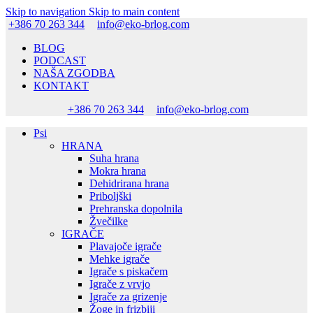
Skip to navigation
Skip to main content
+386 70 263 344
info@eko-brlog.com
BLOG
PODCAST
NAŠA ZGODBA
KONTAKT
+386 70 263 344
info@eko-brlog.com
Psi
HRANA
Suha hrana
Mokra hrana
Dehidrirana hrana
Priboljški
Prehranska dopolnila
Žvečilke
IGRAČE
Plavajoče igrače
Mehke igrače
Igrače s piskačem
Igrače z vrvjo
Igrače za grizenje
Žoge in frizbiji