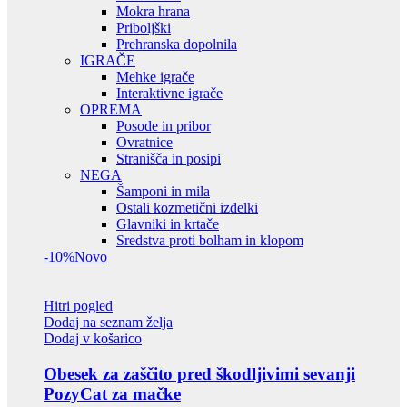
Mokra hrana
Priboljški
Prehranska dopolnila
IGRAČE
Mehke igrače
Interaktivne igrače
OPREMA
Posode in pribor
Ovratnice
Stranišča in posipi
NEGA
Šamponi in mila
Ostali kozmetični izdelki
Glavniki in krtače
Sredstva proti bolham in klopom
-10%
Novo
Hitri pogled
Dodaj na seznam želja
Dodaj v košarico
Obesek za zaščito pred škodljivimi sevanji
PozyCat za mačke