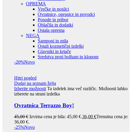
OPREMA
Vrečke in nosilci
Ovratnice, oprsnice in povodci
Posode in pribor
Oblačila in dodatki
Ostala oprema
NEGA
Šamponi in mila
Ostali kozmetični izdelki
Glavniki in krtače
Sredstva proti bolham in klopom
-20%
Novo
Hitri pogled
Dodaj na seznam želja
Izberite možnosti
Ta izdelek ima več različic. Možnosti lahko
izberete na strani izdelka
Ovratnica Terrazzo Boy!
45,00
€
Izvirna cena je bila: 45,00 €.
36,00
€
Trenutna cena je:
36,00 €.
-25%
Novo