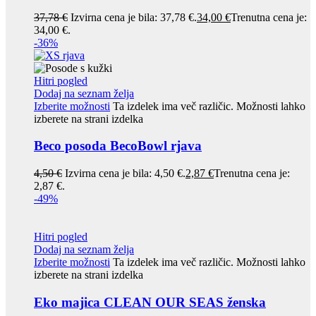
37,78
€
Izvirna cena je bila: 37,78 €.
34,00
€
Trenutna cena je:
34,00 €.
-36%
Hitri pogled
Dodaj na seznam želja
Izberite možnosti
Ta izdelek ima več različic. Možnosti lahko
izberete na strani izdelka
Beco posoda BecoBowl rjava
4,50
€
Izvirna cena je bila: 4,50 €.
2,87
€
Trenutna cena je:
2,87 €.
-49%
Hitri pogled
Dodaj na seznam želja
Izberite možnosti
Ta izdelek ima več različic. Možnosti lahko
izberete na strani izdelka
Eko majica CLEAN OUR SEAS ženska