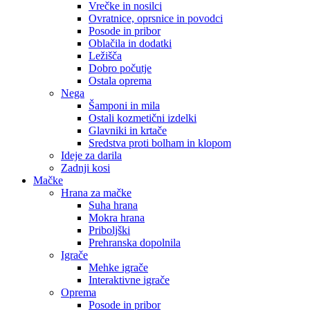
Vrečke in nosilci
Ovratnice, oprsnice in povodci
Posode in pribor
Oblačila in dodatki
Ležišča
Dobro počutje
Ostala oprema
Nega
Šamponi in mila
Ostali kozmetični izdelki
Glavniki in krtače
Sredstva proti bolham in klopom
Ideje za darila
Zadnji kosi
Mačke
Hrana za mačke
Suha hrana
Mokra hrana
Priboljški
Prehranska dopolnila
Igrače
Mehke igrače
Interaktivne igrače
Oprema
Posode in pribor