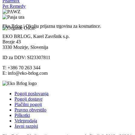
Pharmox
Pet Remedy
Eko Brlog | Okolju prijazna trgovina za kosmatince.
EKO BRLOG, Karel Završnik s.p.
Brezje 43
3330 Mozirje, Slovenija
ID za DDV: SI23307811
T: +386 70 263 344
E: info@eko-brlog.com
Pogoji poslovanja
Pogoji dostave
Plačilni pogoji
Pravno obvestilo
Piškotki
Veleprodaja
Javni razpisi