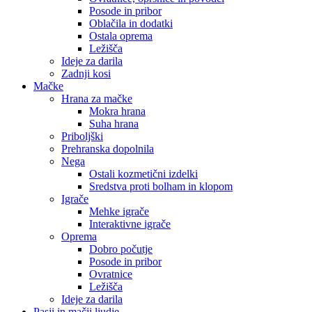
Posode in pribor
Oblačila in dodatki
Ostala oprema
Ležišča
Ideje za darila
Zadnji kosi
Mačke
Hrana za mačke
Mokra hrana
Suha hrana
Priboljški
Prehranska dopolnila
Nega
Ostali kozmetični izdelki
Sredstva proti bolham in klopom
Igrače
Mehke igrače
Interaktivne igrače
Oprema
Dobro počutje
Posode in pribor
Ovratnice
Ležišča
Ideje za darila
Pasji in mačji ljudje