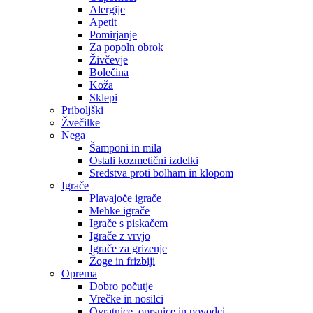
Alergije
Apetit
Pomirjanje
Za popoln obrok
Živčevje
Bolečina
Koža
Sklepi
Priboljški
Žvečilke
Nega
Šamponi in mila
Ostali kozmetični izdelki
Sredstva proti bolham in klopom
Igrače
Plavajoče igrače
Mehke igrače
Igrače s piskačem
Igrače z vrvjo
Igrače za grizenje
Žoge in frizbiji
Oprema
Dobro počutje
Vrečke in nosilci
Ovratnice, oprsnice in povodci