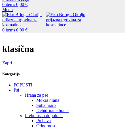
0
items
0,00
€
Menu
0
items
0,00
€
klasična
Zapri
Kategorija
POPUSTI
Psi
Hrana za pse
Mokra hrana
Suha hrana
Dehidrirana hrana
Prehranska dopolnila
Prebava
Odpornost