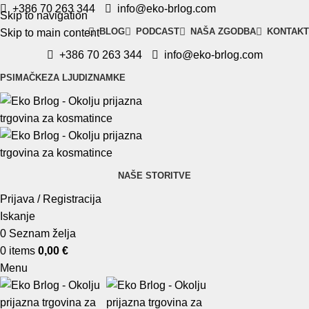
+386 70 263 344
info@eko-brlog.com
Skip to navigation
BLOG
PODCAST
NAŠA ZGODBA
KONTAKT
Skip to main content
+386 70 263 344
info@eko-brlog.com
PSI
MAČKE
ZA LJUDI
ZNAMKE
NAŠE STORITVE
Prijava / Registracija
Iskanje
0
Seznam želja
0
items
0,00
€
Menu