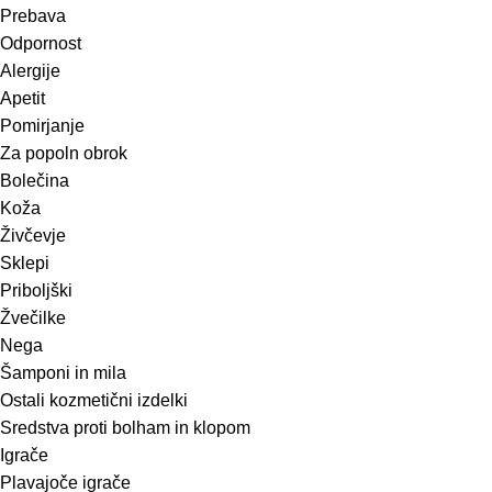
Prebava
Odpornost
Alergije
Apetit
Pomirjanje
Za popoln obrok
Bolečina
Koža
Živčevje
Sklepi
Priboljški
Žvečilke
Nega
Šamponi in mila
Ostali kozmetični izdelki
Sredstva proti bolham in klopom
Igrače
Plavajoče igrače