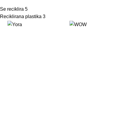
Se reciklira
5
Reciklirana plastika
3
Eko Brlog | Okolju prijazna trgovina za kosmatince.
EKO BRLOG, Karel Završnik s.p.
Brezje 43
3330 Mozirje, Slovenija
ID za DDV: SI23307811
T: +386 70 263 344
E: info@eko-brlog.com