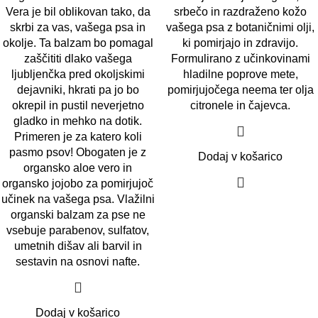
Vera je bil oblikovan tako, da
srbečo in razdraženo kožo
skrbi za vas, vašega psa in
vašega psa z botaničnimi olji,
okolje. Ta balzam bo pomagal
ki pomirjajo in zdravijo.
zaščititi dlako vašega
Formulirano z učinkovinami
ljubljenčka pred okoljskimi
hladilne poprove mete,
dejavniki, hkrati pa jo bo
pomirjujočega neema ter olja
okrepil in pustil neverjetno
citronele in čajevca.
gladko in mehko na dotik.
Primeren je za katero koli
pasmo psov! Obogaten je z
Dodaj v košarico
organsko aloe vero in
organsko jojobo za pomirjujoč
učinek na vašega psa. Vlažilni
organski balzam za pse ne
vsebuje parabenov, sulfatov,
umetnih dišav ali barvil in
sestavin na osnovi nafte.
Dodaj v košarico