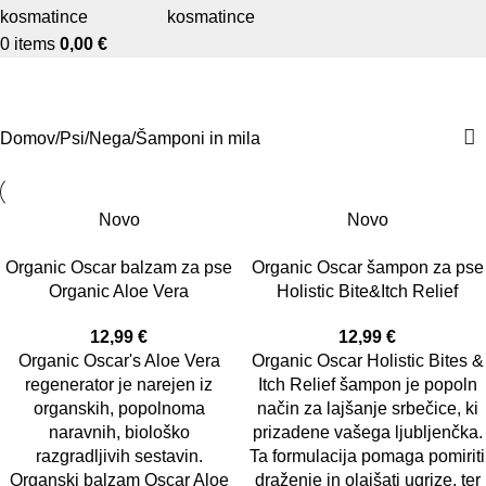
0
items
0,00
€
Šamponi in mila
Domov
Psi
Nega
Šamponi in mila
Novo
Novo
Organic Oscar balzam za pse
Organic Oscar šampon za pse
Organic Aloe Vera
Holistic Bite&Itch Relief
12,99
€
12,99
€
Organic Oscar's Aloe Vera
Organic Oscar Holistic Bites &
regenerator je narejen iz
Itch Relief šampon je popoln
organskih, popolnoma
način za lajšanje srbečice, ki
naravnih, biološko
prizadene vašega ljubljenčka.
razgradljivih sestavin.
Ta formulacija pomaga pomiriti
Organski balzam Oscar Aloe
draženje in olajšati ugrize, ter