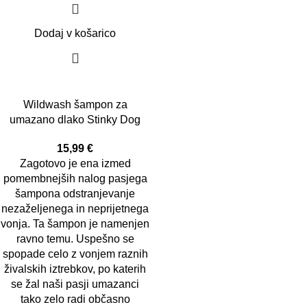
Dodaj v košarico
Wildwash šampon za
umazano dlako Stinky Dog
15,99
€
Zagotovo je ena izmed
pomembnejših nalog pasjega
šampona odstranjevanje
nezaželjenega in neprijetnega
vonja. Ta šampon je namenjen
ravno temu. Uspešno se
spopade celo z vonjem raznih
živalskih iztrebkov, po katerih
se žal naši pasji umazanci
tako zelo radi občasno