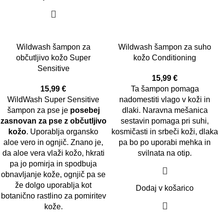
Wildwash šampon za
Wildwash šampon za suho
občutljivo kožo Super
kožo Conditioning
Sensitive
15,99
€
15,99
€
Ta šampon pomaga
WildWash Super Sensitive
nadomestiti vlago v koži in
šampon za pse je
posebej
dlaki. Naravna mešanica
zasnovan za pse z občutljivo
sestavin pomaga pri suhi,
kožo
. Uporablja organsko
kosmičasti in srbeči koži, dlaka
aloe vero in ognjič. Znano je,
pa bo po uporabi mehka in
da aloe vera vlaži kožo, hkrati
svilnata na otip.
pa jo pomirja in spodbuja
obnavljanje kože, ognjič pa se
že dolgo uporablja kot
Dodaj v košarico
botanično rastlino za pomiritev
kože.