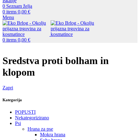
Iskanje
0
Seznam želja
0
items
0,00
€
Menu
0
items
0,00
€
Sredstva proti bolham in
klopom
Zapri
Kategorija
POPUSTI
Nekategorizirano
Psi
Hrana za pse
Mokra hrana