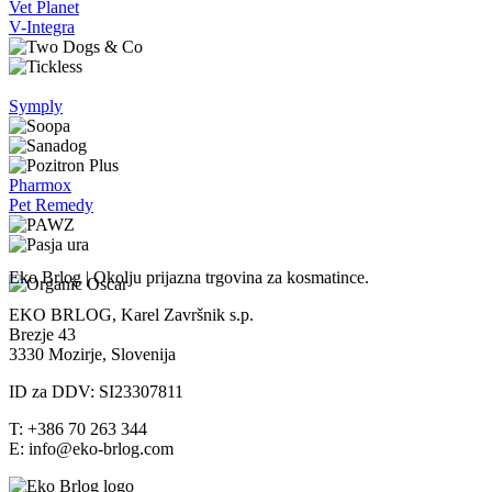
Vet Planet
V-Integra
Symply
Pharmox
Pet Remedy
Eko Brlog | Okolju prijazna trgovina za kosmatince.
EKO BRLOG, Karel Završnik s.p.
Brezje 43
3330 Mozirje, Slovenija
ID za DDV: SI23307811
T: +386 70 263 344
E: info@eko-brlog.com