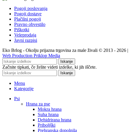
Pogoji poslovanja
Pogoji dostave
Plačilni pogoji
Pravno obvestilo
Piškotki
Veleprodaja
Javni razpisi
Eko Brlog - Okolju prijazna trgovina za male živali © 2013 - 2026 |
Web Production Priklop Media
Iskanje
Začnite tipkati, če želite videti izdelke, ki jih iščete.
Iskanje
Menu
Kategorije
Psi
Hrana za pse
Mokra hrana
Suha hrana
Dehidrirana hrana
Priboljški
Prehranska dopolnila