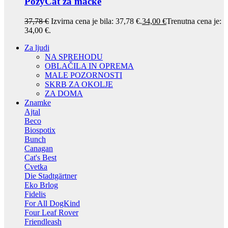
PozyCat za mačke
37,78
€
Izvirna cena je bila: 37,78 €.
34,00
€
Trenutna cena je:
34,00 €.
Za ljudi
NA SPREHODU
OBLAČILA IN OPREMA
MALE POZORNOSTI
SKRB ZA OKOLJE
ZA DOMA
Znamke
Ajtal
Beco
Biospotix
Bunch
Canagan
Cat's Best
Cvetka
Die Stadtgärtner
Eko Brlog
Fidelis
For All DogKind
Four Leaf Rover
Friendleash