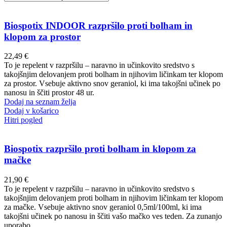
Biospotix INDOOR razpršilo proti bolham in
klopom za prostor
22,49
€
To je repelent v razpršilu – naravno in učinkovito sredstvo s
takojšnjim delovanjem proti bolham in njihovim ličinkam ter klopom
za prostor. Vsebuje aktivno snov geraniol, ki ima takojšni učinek po
nanosu in ščiti prostor 48 ur.
Dodaj na seznam želja
Dodaj v košarico
Hitri pogled
Biospotix razpršilo proti bolham in klopom za
mačke
21,90
€
To je repelent v razpršilu – naravno in učinkovito sredstvo s
takojšnjim delovanjem proti bolham in njihovim ličinkam ter klopom
za mačke. Vsebuje aktivno snov geraniol 0,5ml/100ml, ki ima
takojšni učinek po nanosu in ščiti vašo mačko ves teden. Za zunanjo
uporabo.