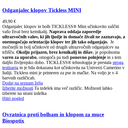
Odganjalec klopov Tickless MINI
49,90
€
Odganjalec klopov in bolh TICKLESS® Mini učinkovito zaščiti
vašo žival brez kemikalij.
Naprava oddaja zaporedje
ultrazvočnih valov, ki jih ljudje in domače živali ne zaznavajo, a
onemogočajo orientacijo klopov ter jih tako odganjajo.
Je
močnejši in bolj učinkovit od drugih ultrazvočnih odganjalcev na
tržišču.
Okolju prijazen, brez kemikalij in dišav
, je popolnoma
varen za uporabo
, omogoča pa tudi
ponovno polnjenje
in s tem
daljšo življenjsko dobo.
TICKLESS® tehnologija je prestala
stroga
testiranja
in je bila dokazana kot učinkovita na Univerzi Camerino v
Italiji. Tickless mini je primeren za pse in mačke. Na voljo je v 4
barvnih različicah.
Dodaj na seznam želja
Izberite možnosti
Ta izdelek ima več različic. Možnosti lahko
izberete na strani izdelka
Hitri pogled
Ovratnica proti bolham in klopom za muce
Biospotix