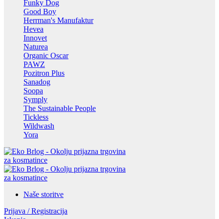
Funky Dog
Good Boy
Herrman's Manufaktur
Hevea
Innovet
Naturea
Organic Oscar
PAWZ
Pozitron Plus
Sanadog
Soopa
Symply
The Sustainable People
Tickless
Wildwash
Yora
Naše storitve
Prijava / Registracija