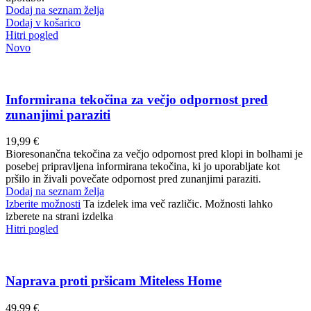
Dodaj na seznam želja
Dodaj v košarico
Hitri pogled
Novo
Informirana tekočina za večjo odpornost pred
zunanjimi paraziti
19,99
€
Bioresonančna tekočina za večjo odpornost pred klopi in bolhami je
posebej pripravljena informirana tekočina, ki jo uporabljate kot
pršilo in živali povečate odpornost pred zunanjimi paraziti.
Dodaj na seznam želja
Izberite možnosti
Ta izdelek ima več različic. Možnosti lahko
izberete na strani izdelka
Hitri pogled
Naprava proti pršicam Miteless Home
49,99
€