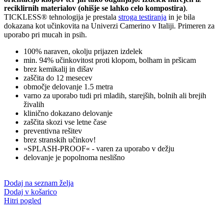
reciklirnih materialov (ohišje se lahko celo kompostira)
.
TICKLESS® tehnologija je prestala
stroga testiranja
in je bila
dokazana kot učinkovita na Univerzi Camerino v Italiji. Primeren za
uporabo pri mucah in psih.
100% naraven, okolju prijazen izdelek
min. 94% učinkovitost proti klopom, bolham in pršicam
brez kemikalij in dišav
zaščita do 12 mesecev
območje delovanje 1.5 metra
varno za uporabo tudi pri mladih, starejših, bolnih ali brejih
živalih
klinično dokazano delovanje
zaščita skozi vse letne čase
preventivna rešitev
brez stranskih učinkov!
»SPLASH-PROOF« - varen za uporabo v dežju
delovanje je popolnoma neslišno
Dodaj na seznam želja
Dodaj v košarico
Hitri pogled