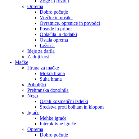
Žoge in frizbiji
Oprema
Dobro počutje
Vrečke in nosilci
Ovratnice, oprsnice in povodci
Posode in pribor
Oblačila in dodatki
Ostala oprema
Ležišča
Ideje za darila
Zadnji kosi
Mačke
Hrana za mačke
Mokra hrana
Suha hrana
Priboljški
Prehranska dopolnila
Nega
Ostali kozmetični izdelki
Sredstva proti bolham in klopom
Igrače
Mehke igrače
Interaktivne igrače
Oprema
Dobro počutje