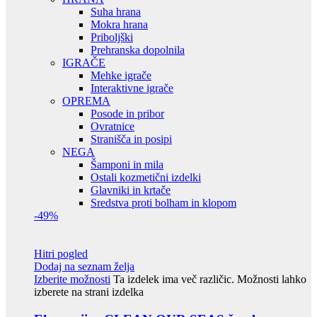
Suha hrana
Mokra hrana
Priboljški
Prehranska dopolnila
IGRAČE
Mehke igrače
Interaktivne igrače
OPREMA
Posode in pribor
Ovratnice
Stranišča in posipi
NEGA
Šamponi in mila
Ostali kozmetični izdelki
Glavniki in krtače
Sredstva proti bolham in klopom
-49%
Hitri pogled
Dodaj na seznam želja
Izberite možnosti
Ta izdelek ima več različic. Možnosti lahko
izberete na strani izdelka