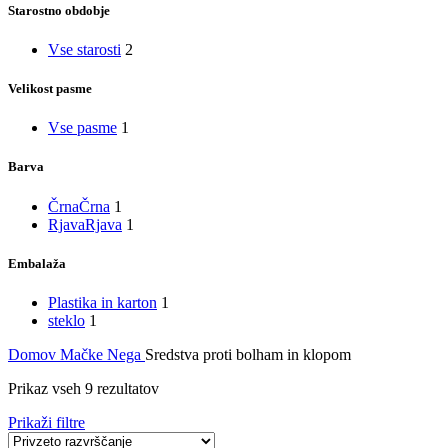
Starostno obdobje
Vse starosti
2
Velikost pasme
Vse pasme
1
Barva
Črna
Črna
1
Rjava
Rjava
1
Embalaža
Plastika in karton
1
steklo
1
Domov
Mačke
Nega
Sredstva proti bolham in klopom
Prikaz vseh 9 rezultatov
Prikaži filtre