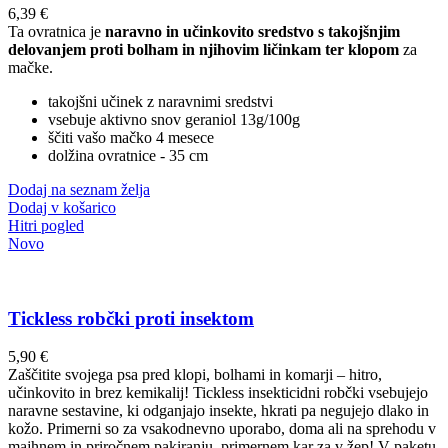
6,39
€
Ta ovratnica je
naravno in učinkovito sredstvo s takojšnjim
delovanjem proti bolham in njihovim ličinkam ter klopom
za
mačke.
takojšni učinek z naravnimi sredstvi
vsebuje aktivno snov geraniol 13g/100g
ščiti vašo mačko 4 mesece
dolžina ovratnice - 35 cm
Dodaj na seznam želja
Dodaj v košarico
Hitri pogled
Novo
Tickless robčki proti insektom
5,90
€
Zaščitite svojega psa pred klopi, bolhami in komarji – hitro,
učinkovito in brez kemikalij! Tickless insekticidni robčki vsebujejo
naravne sestavine, ki odganjajo insekte, hkrati pa negujejo dlako in
kožo. Primerni so za vsakodnevno uporabo, doma ali na sprehodu v
majhnem in priročnem pakiranju, primernem kar za v žep! V paketu