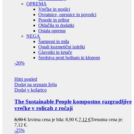
OPREMA
Vrečke in nosilci
Ovratnice, oprsnice in povodci
Posode in pribor
Oblačila in dodatki
Ostala oprema
NEGA
Šamponi in mila
Ostali kozmetični izdelki
Glavniki in krtače
Sredstva proti bolham in klopom
-20%
Hitri pogled
Dodaj na seznam želja
Dodaj v košarico
The Sustainable People kompostno razgradljive
vrečke v rolicah z ročaji
8,90
€
Izvirna cena je bila: 8,90 €.
7,12
€
Trenutna cena je:
7,12 €.
-25%