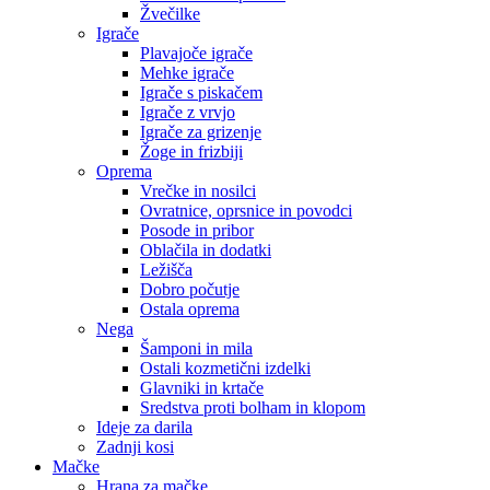
Žvečilke
Igrače
Plavajoče igrače
Mehke igrače
Igrače s piskačem
Igrače z vrvjo
Igrače za grizenje
Žoge in frizbiji
Oprema
Vrečke in nosilci
Ovratnice, oprsnice in povodci
Posode in pribor
Oblačila in dodatki
Ležišča
Dobro počutje
Ostala oprema
Nega
Šamponi in mila
Ostali kozmetični izdelki
Glavniki in krtače
Sredstva proti bolham in klopom
Ideje za darila
Zadnji kosi
Mačke
Hrana za mačke