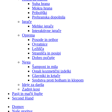
Suha hrana
Mokra hrana
Priboljški
Prehranska dopolnila
Igrače
Mehke igrače
Interaktivne igrače
Oprema
Posode in pribor
Ovratnice
Ležišča
Stranišča in posipi
Dobro počutje
Nega
Šamponi in mila
Ostali kozmetični izdelki
Glavniki in krtače
Sredstva proti bolham in klopom
Ideje za darila
Zadnji kosi
Pasji in mačji ljudje
Second Hand
Domov
Naše storitve