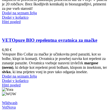
je 20 robčkov. Brez škodljivih kemikalij in biorazgradljivi, primerni
za pse vseh starosti!
Dodaj na seznam želja
Dodaj v košarico
Hitri pogled
VETOpure BIO repelentna ovratnica za mačke
6,90
€
Vetopure Bio Collar za mačke je učinkovita pred paraziti, kot so
bolhe, klopi in komarji. Ovratnica je posebej razvita kot repelent za
zunanje parazite. Ovratnica vsebuje naravni izvleček
margose
(neem)
, ki deluje kot repelent proti bolham, klopom in insektom, ter
sivko
, ki ima prijeten vonj in prav tako odganja insekte.
Dodaj na seznam želja
Dodaj v košarico
Hitri pogled
Wildwash
VetNova