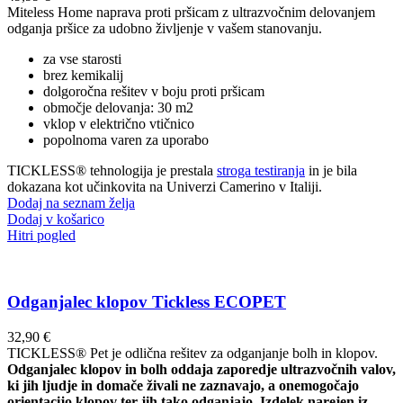
Miteless Home naprava proti pršicam z ultrazvočnim delovanjem
odganja pršice za udobno življenje v vašem stanovanju.
za vse starosti
brez kemikalij
dolgoročna rešitev v boju proti pršicam
območje delovanja: 30 m2
vklop v električno vtičnico
popolnoma varen za uporabo
TICKLESS® tehnologija je prestala
stroga testiranja
in je bila
dokazana kot učinkovita na Univerzi Camerino v Italiji.
Dodaj na seznam želja
Dodaj v košarico
Hitri pogled
Odganjalec klopov Tickless ECOPET
32,90
€
TICKLESS® Pet je odlična rešitev za odganjanje bolh in klopov.
Odganjalec klopov in bolh oddaja zaporedje ultrazvočnih valov,
ki jih ljudje in domače živali ne zaznavajo, a onemogočajo
orientacijo klopov ter jih tako odganjajo.
Izdelek narejen iz