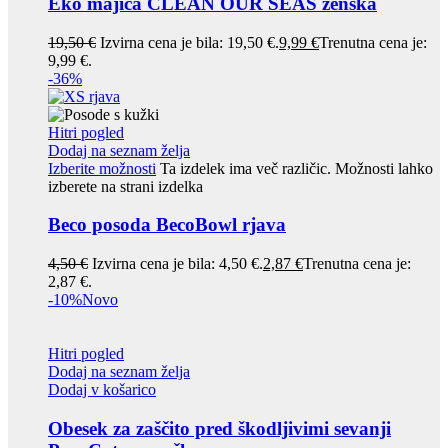
Eko majica CLEAN OUR SEAS ženska
19,50
€
Izvirna cena je bila: 19,50 €.
9,99
€
Trenutna cena je:
9,99 €.
-36%
Hitri pogled
Dodaj na seznam želja
Izberite možnosti
Ta izdelek ima več različic. Možnosti lahko
izberete na strani izdelka
Beco posoda BecoBowl rjava
4,50
€
Izvirna cena je bila: 4,50 €.
2,87
€
Trenutna cena je:
2,87 €.
-10%
Novo
Hitri pogled
Dodaj na seznam želja
Dodaj v košarico
Obesek za zaščito pred škodljivimi sevanji