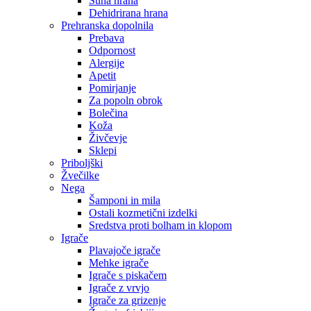
Suha hrana
Dehidrirana hrana
Prehranska dopolnila
Prebava
Odpornost
Alergije
Apetit
Pomirjanje
Za popoln obrok
Bolečina
Koža
Živčevje
Sklepi
Priboljški
Žvečilke
Nega
Šamponi in mila
Ostali kozmetični izdelki
Sredstva proti bolham in klopom
Igrače
Plavajoče igrače
Mehke igrače
Igrače s piskačem
Igrače z vrvjo
Igrače za grizenje