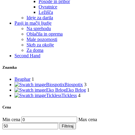
Posode in pribor
Ovratnice
Ležišča
Ideje za darila
Pasji in mačji ljudje
Na sprehodu
Oblačila in oprema
Male pozornosti
Skrb za okolje
Za doma
Second Hand
Znamka
Beaphar
1
Biospotix
Biospotix
3
Eko Brlog
Eko Brlog
1
Tickless
Tickless
4
Cena
Min cena
Max cena
Filtriraj