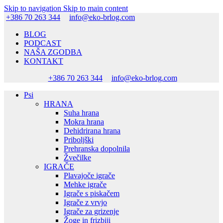
Skip to navigation
Skip to main content
+386 70 263 344
info@eko-brlog.com
BLOG
PODCAST
NAŠA ZGODBA
KONTAKT
+386 70 263 344
info@eko-brlog.com
Psi
HRANA
Suha hrana
Mokra hrana
Dehidrirana hrana
Priboljški
Prehranska dopolnila
Žvečilke
IGRAČE
Plavajoče igrače
Mehke igrače
Igrače s piskačem
Igrače z vrvjo
Igrače za grizenje
Žoge in frizbiji