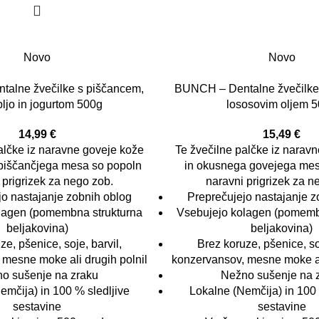
Novo
Novo
alne žvečilke s piščancem,
BUNCH – Dentalne žvečilke 
ljo in jogurtom 500g
lososovim oljem 
14,99
€
15,49
€
alčke iz naravne goveje kože
Te žvečilne palčke iz narav
piščančjega mesa so popoln
in okusnega govejega mes
 prigrizek za nego zob.
naravni prigrizek za n
jo nastajanje zobnih oblog
Preprečujejo nastajanje z
lagen (pomembna strukturna
Vsebujejo kolagen (pomemb
beljakovina)
beljakovina)
ze, pšenice, soje, barvil,
Brez koruze, pšenice, soj
 mesne moke ali drugih polnil
konzervansov, mesne moke ali
o sušenje na zraku
Nežno sušenje na 
emčija) in 100 % sledljive
Lokalne (Nemčija) in 100 
sestavine
sestavine