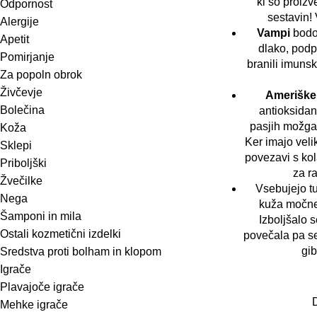
ki so proizv
Odpornost
sestavin! 
Alergije
Vampi
bodo 
Apetit
dlako, podp
Pomirjanje
branili imuns
Za popoln obrok
Živčevje
Ameriške
Bolečina
antioksidan
pasjih možga
Koža
Ker imajo veli
Sklepi
povezavi s ko
Priboljški
za ra
Žvečilke
Vsebujejo t
Nega
kuža močne 
Šamponi in mila
Izboljšalo 
Ostali kozmetični izdelki
povečala pa se
gib
Sredstva proti bolham in klopom
Igrače
Plavajoče igrače
Mehke igrače