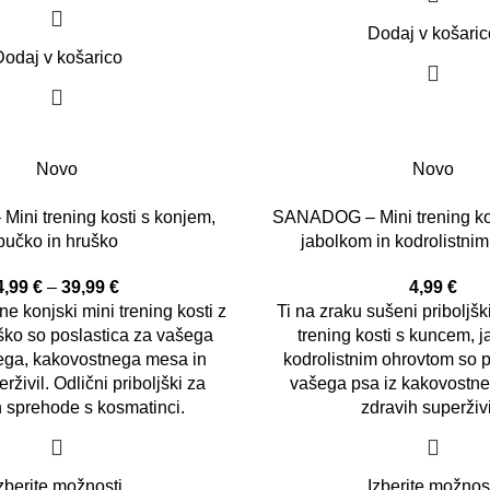
Dodaj v košaric
Dodaj v košarico
Novo
Novo
ni trening kosti s konjem,
SANADOG – Mini trening ko
bučko in hruško
jabolkom in kodrolistni
4,99
€
–
39,99
€
4,99
€
e konjski mini trening kosti z
Ti na zraku sušeni priboljški
ško s
o poslastica za vašega
trening kosti s kuncem, 
ega, kakovostnega mesa in
kodrolistnim ohrovtom so p
rživil. Odlični priboljški za
vašega psa iz kakovostn
n sprehode s kosmatinci.
zdravih superživi
zberite možnosti
Izberite možnos