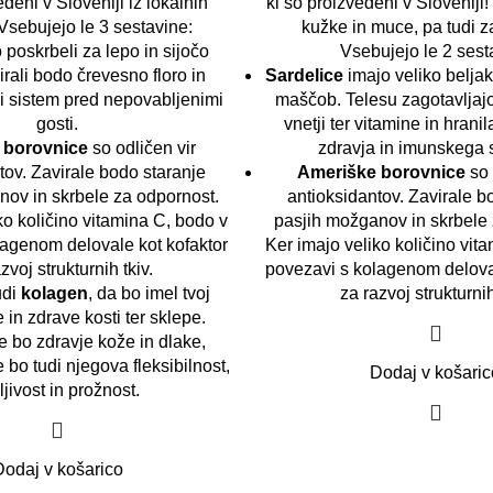
edeni v Sloveniji iz lokalnih
ki so proizvedeni v Sloveniji!
Vsebujejo le 3 sestavine:
kužke in muce, pa tudi z
poskrbeli za lepo in sijočo
Vsebujejo le 2 sesta
irali bodo črevesno floro in
Sardelice
imajo veliko beljak
ki sistem pred nepovabljenimi
maščob. Telesu zagotavljajo
gosti.
vnetji ter
vitamine in hranil
 borovnice
so odličen vir
zdravja in imunskega 
tov. Zavirale bodo staranje
Ameriške borovnice
so 
nov in skrbele za odpornost.
antioksidantov. Zavirale b
ko količino vitamina C, bodo v
pasjih možganov in skrbele 
lagenom delovale kot kofaktor
Ker imajo veliko količino vit
zvoj strukturnih tkiv.
povezavi s kolagenom deloval
udi
kolagen
, da bo imel tvoj
za razvoj strukturnih
in zdrave kosti ter sklepe.
se bo zdravje kože in dlake,
 bo tudi njegova fleksibilnost,
Dodaj v košaric
ljivost in prožnost.
Dodaj v košarico