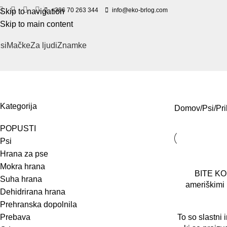
+386 70 263 344
info@eko-brlog.com
Skip to navigation
Skip to main content
si
Mačke
Za ljudi
Znamke
Priboljški
Kategorija
Domov
Psi
Pri
POPUSTI
Psi
Hrana za pse
Mokra hrana
BITE KO
Suha hrana
ameriškimi
Dehidrirana hrana
Prehranska dopolnila
Prebava
To so slastni i