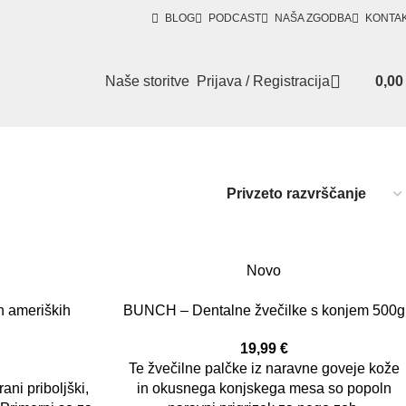
BLOG
PODCAST
NAŠA ZGODBA
KONTA
Naše storitve
Prijava / Registracija
0,0
Novo
n ameriških
BUNCH – Dentalne žvečilke s konjem 500g
19,99
€
Te žvečilne palčke iz naravne goveje kože
rani priboljški,
in okusnega konjskega mesa so popoln