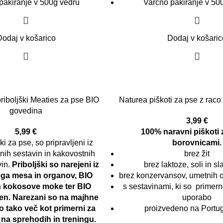
pakiranje v 500g vedru
Varčno pakiranje v 50
Dodaj v košarico
Dodaj v košaric
riboljški Meaties za pse BIO
Naturea piškoti za pse z raco
govedina
3,99
€
5,99
€
100% naravni piškoti 
ki za pse, so pripravljeni iz
borovnicami.
nih sestavin in kakovostnih
brez žit
vin.
Priboljški so narejeni iz
brez laktoze, soli in s
ga mesa in organov, BIO
brez konzervansov, umetnih o
n kokosove moke ter BIO
s sestavinami, ki so primer
en.
Narezani so na majhne
uporabo
o tako več kot primerni za
proizvedeno na Portu
 na sprehodih in treningu.