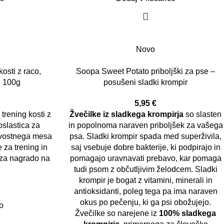
Novo
osti z raco,
Soopa Sweet Potato priboljški za pse –
i 100g
posušeni sladki krompir
5,95
€
trening kosti z
Žvečilke iz sladkega krompirja
so slasten
oslastica za
in popolnoma naraven priboljšek za vašega
ovostnega mesa
psa. Sladki krompir spada med superživila,
e za trening in
saj vsebuje dobre bakterije, ki podpirajo in
i za nagrado na
pomagajo uravnavati prebavo, kar pomaga
tudi psom z občutljivim želodcem. Sladki
krompir je bogat z vitamini, minerali in
antioksidanti, poleg tega pa ima naraven
okus po pečenju, ki ga psi obožujejo.
o
Žvečilke so narejene iz
100% sladkega