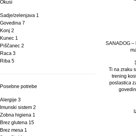
Okusi
Sadje/zelenjava
1
Govedina
7
Konj
2
Kunec
1
SANADOG – Min
Piščanec
2
ma
Raca
3
Riba
5
Ti na zraku s
trening kos
poslastica 
Posebne potrebe
govedine
Alergije
3
Imunski sistem
2
I
Zobna higiena
1
Brez glutena
15
Brez mesa
1