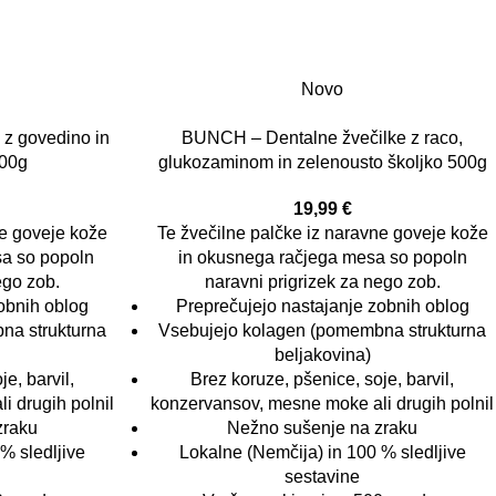
Novo
z govedino in
BUNCH – Dentalne žvečilke z raco,
500g
glukozaminom in zelenousto školjko 500g
19,99
€
ne goveje kože
Te žvečilne palčke iz naravne goveje kože
a so popoln
in okusnega račjega mesa so popoln
ego zob.
naravni prigrizek za nego zob.
obnih oblog
Preprečujejo nastajanje zobnih oblog
na strukturna
Vsebujejo kolagen (pomembna strukturna
beljakovina)
e, barvil,
Brez koruze, pšenice, soje, barvil,
 drugih polnil
konzervansov, mesne moke ali drugih polnil
zraku
Nežno sušenje na zraku
% sledljive
Lokalne (Nemčija) in 100 % sledljive
sestavine