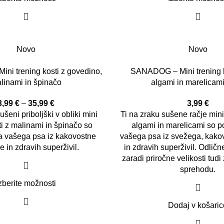
Novo
Novo
i trening kosti z govedino,
SANADOG – Mini trening k
linami in špinačo
algami in marelicam
3,99
€
–
35,99
€
3,99
€
ušeni priboljški v obliki mini
Ti na zraku sušene račje mini 
ti z malinami in špinačo so
algami in marelicami s
o p
za vašega psa iz kakovostne
vašega psa iz svežega, kak
 in zdravih superživil.
in zdravih superživil. Odličn
zaradi priročne velikosti tud
sprehodu.
zberite možnosti
Dodaj v košaric