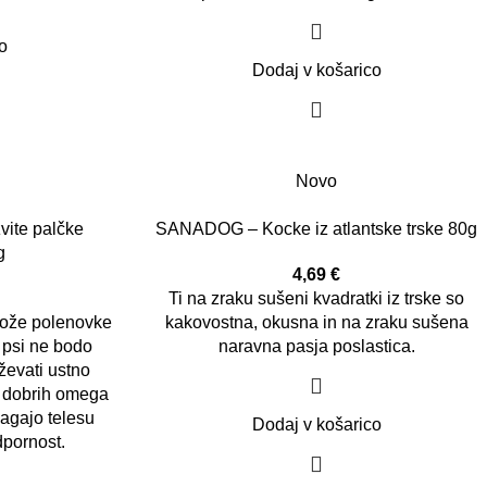
o
Dodaj v košarico
Novo
ite palčke
SANADOG – Kocke iz atlantske trske 80g
g
4,69
€
Ti na zraku sušeni kvadratki iz
trske so
 kože polenovke
kakovostna, okusna in na zraku sušena
i psi ne bodo
naravna pasja poslastica.
ževati ustno
a dobrih omega
magajo telesu
Dodaj v košarico
dpornost.