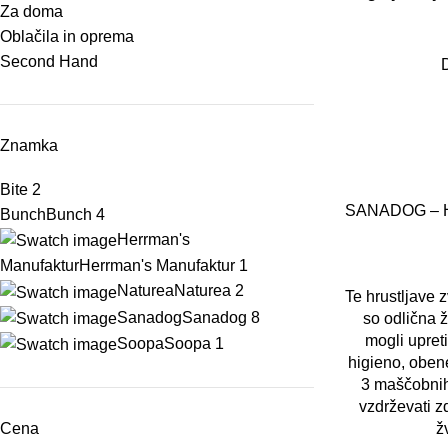
Za doma
Oblačila in oprema
Second Hand
Znamka
Bite
2
SANADOG – Hr
Bunch
Bunch
4
Herrman's
Manufaktur
Herrman's Manufaktur
1
Naturea
Naturea
2
Te hrustljave 
Sanadog
Sanadog
8
so odlična ž
mogli upret
Soopa
Soopa
1
higieno, oben
3 maščobnih 
vzdrževati z
ž
Cena