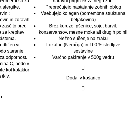
 Primerni so za
naravni prigrizek za nego zob.
a alergike.
Preprečujejo nastajanje zobnih oblog
vini:
Vsebujejo kolagen (pomembna strukturna
ovin in zdravih
beljakovina)
 zaščito pred
Brez koruze, pšenice, soje, barvil,
a za krepitev
konzervansov, mesne moke ali drugih polnil
sistema.
Nežno sušenje na zraku
odličen vir
Lokalne (Nemčija) in 100 % sledljive
odo staranje
sestavine
za odpornost.
Varčno pakiranje v 500g vedru
amina C, bodo v
e kot kofaktor
 tkiv.
Dodaj v košarico
o