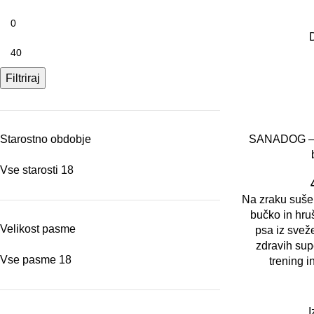
Filtriraj
SANADOG – Mi
Starostno obdobje
Vse starosti
18
Na zraku sušen
bučko in hru
Velikost pasme
psa iz svež
zdravih supe
Vse pasme
18
trening i
I