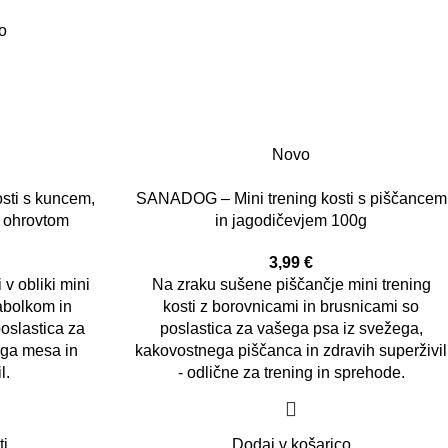
o
Novo
sti s kuncem,
SANADOG – Mini trening kosti s piščancem
m ohrovtom
in jagodičevjem 100g
3,99
€
 v obliki mini
Na zraku sušene piščančje mini trening
jabolkom in
kosti
z borovnicami in brusnicami so
oslastica za
poslastica za vašega psa iz svežega,
ega mesa in
kakovostnega piščanca in zdravih superživil
l.
- odlične za trening in sprehode.
ti
Dodaj v košarico