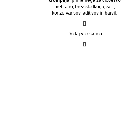
krompirja
, primernega za človeško
prehrano, brez sladkorja, soli,
konzervansov, aditivov in barvil.
Dodaj v košarico