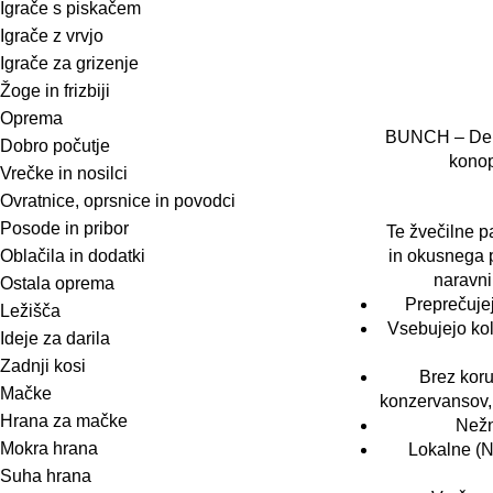
Igrače s piskačem
Igrače z vrvjo
Igrače za grizenje
Žoge in frizbiji
Oprema
BUNCH – Dent
Dobro počutje
konop
Vrečke in nosilci
Ovratnice, oprsnice in povodci
Posode in pribor
Te žvečilne p
Oblačila in dodatki
in okusnega 
naravni
Ostala oprema
Preprečuje
Ležišča
Vsebujejo ko
Ideje za darila
Zadnji kosi
Brez koru
Mačke
konzervansov,
Hrana za mačke
Nežn
Mokra hrana
Lokalne (N
Suha hrana