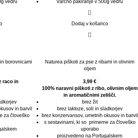
0g vedru
Varčno pakiranje v 500g vedru
o
Dodaj v košarico
 in borovnicami
Naturea piškoti za pse z ribami in olivnim
oljem
z raco in
3,99
€
100% naravni piškoti z ribo, olivnim oljem
in aromatičnimi zelišči.
ladkorjev
brez žit
kusov in barvil
brez laktoze, soli in sladkorjev
ne za človeško
brez konzervansov, umetnih okusov in barvil
s sestavinami, ki so primerne za človeško
galskem
uporabo
proizvedeno na Portugalskem