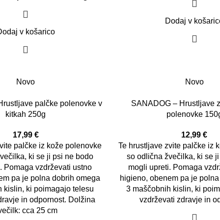
Dodaj v košaric
Dodaj v košarico
Novo
Novo
ustljave palčke polenovke v
SANADOG – Hrustljave zv
kitkah 250g
polenovke 150
17,99
€
12,99
€
zvite palčke iz kože polenovke
Te hrustljave zvite palčke iz
večilka, ki se ji psi ne bodo
so odlična žvečilka, ki se j
i. Pomaga vzdrževati ustno
mogli upreti. Pomaga vzdr
em pa je polna dobrih omega
higieno, obenem pa je poln
kislin, ki poimagajo telesu
3 maščobnih kislin, ki poi
dravje in odpornost.
Dolžina
vzdrževati zdravje in o
večilk: cca 25 cm