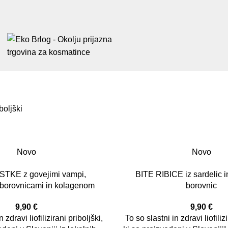
boljški
Novo
Novo
STKE z govejimi vampi,
BITE RIBICE iz sardelic i
 borovnicami in kolagenom
borovnic
9,90
€
9,90
€
n zdravi liofilizirani priboljški,
To so slastni in zdravi liofilizi