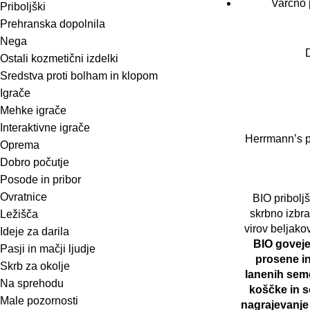
Varčno 
Priboljški
Prehranska dopolnila
Nega
Ostali kozmetični izdelki
Sredstva proti bolham in klopom
Igrače
Mehke igrače
Interaktivne igrače
Herrmann’s p
Oprema
Dobro počutje
Posode in pribor
Ovratnice
BIO priboljš
skrbno izbra
Ležišča
virov beljako
Ideje za darila
BIO goveje
Pasji in mačji ljudje
prosene i
Skrb za okolje
lanenih sem
Na sprehodu
koščke in s
Male pozornosti
nagrajevanje