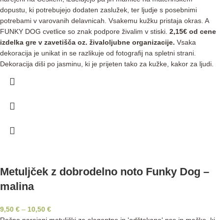
dopustu, ki potrebujejo dodaten zaslužek, ter ljudje s posebnimi
potrebami v varovanih delavnicah. Vsakemu kužku pristaja okras. A
FUNKY DOG cvetlice so znak podpore živalim v stiski.
2,15€ od cene
izdelka gre v zavetišča oz. živaloljubne organizacije.
Vsaka
dekoracija je unikat in se razlikuje od fotografij na spletni strani.
Dekoracija diši po jasminu, ki je prijeten tako za kužke, kakor za ljudi.
Metuljček z dobrodelno noto Funky Dog –
malina
9,50
€
–
10,50
€