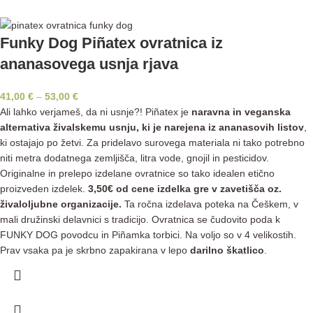
Funky Dog Piñatex ovratnica iz
ananasovega usnja rjava
41,00
€
–
53,00
€
Ali lahko verjameš, da ni usnje?! Piñatex je
naravna in veganska
alternativa živalskemu usnju, ki je narejena iz ananasovih listov
,
ki ostajajo po žetvi. Za pridelavo surovega materiala ni tako potrebno
niti metra dodatnega zemljišča, litra vode, gnojil in pesticidov.
Originalne in prelepo izdelane ovratnice so tako idealen etično
proizveden izdelek.
3,50€ od cene izdelka gre v zavetišča oz.
živaloljubne organizacije.
Ta ročna izdelava poteka na Češkem, v
mali družinski delavnici s tradicijo. Ovratnica se čudovito poda k
FUNKY DOG povodcu in Piñamka torbici. Na voljo so v 4 velikostih.
Prav vsaka pa je skrbno zapakirana v lepo
darilno škatlico
.