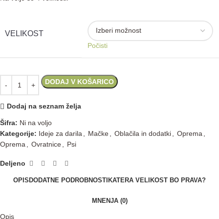
VELIKOST
Počisti
DODAJ V KOŠARICO
Dodaj na seznam želja
Šifra:
Ni na voljo
Kategorije:
Ideje za darila
,
Mačke
,
Oblačila in dodatki
,
Oprema
,
Oprema
,
Ovratnice
,
Psi
Deljeno
OPIS
DODATNE PODROBNOSTI
KATERA VELIKOST BO PRAVA?
MNENJA (0)
Opis