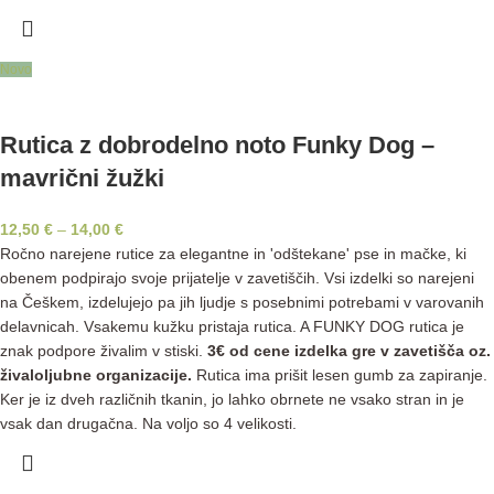
Novo
Rutica z dobrodelno noto Funky Dog –
mavrični žužki
12,50
€
–
14,00
€
Ročno narejene rutice za elegantne in 'odštekane' pse in mačke, ki
obenem podpirajo svoje prijatelje v zavetiščih. Vsi izdelki so narejeni
na Češkem, izdelujejo pa jih ljudje s posebnimi potrebami v varovanih
delavnicah. Vsakemu kužku pristaja rutica. A FUNKY DOG rutica je
znak podpore živalim v stiski.
3€ od cene izdelka gre v zavetišča oz.
živaloljubne organizacije.
Rutica ima prišit lesen gumb za zapiranje.
Ker je iz dveh različnih tkanin, jo lahko obrnete ne vsako stran in je
vsak dan drugačna. Na voljo so 4 velikosti.