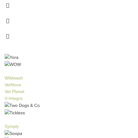
Wildwash
VetNova
Vet Planet
V-Integra
Symply