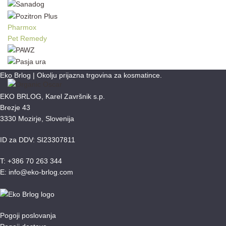
Pharmox
Pet Remedy
Eko Brlog | Okolju prijazna trgovina za kosmatince.
EKO BRLOG, Karel Završnik s.p.
Brezje 43
3330 Mozirje, Slovenija
ID za DDV: SI23307811
T: +386 70 263 344
E: info@eko-brlog.com
Pogoji poslovanja