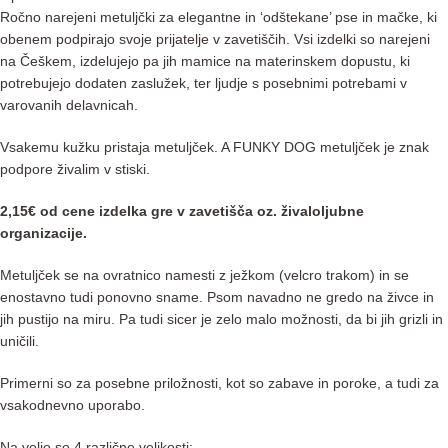
Ročno narejeni metuljčki za elegantne in ‘odštekane’ pse in mačke, ki
obenem podpirajo svoje prijatelje v zavetiščih. Vsi izdelki so narejeni
na Češkem, izdelujejo pa jih mamice na materinskem dopustu, ki
potrebujejo dodaten zaslužek, ter ljudje s posebnimi potrebami v
varovanih delavnicah.
Vsakemu kužku pristaja metuljček. A FUNKY DOG metuljček je znak
podpore živalim v stiski.
2,15€ od cene izdelka gre v zavetišča oz. živaloljubne
organizacije.
Metuljček se na ovratnico namesti z ježkom (velcro trakom) in se
enostavno tudi ponovno sname. Psom navadno ne gredo na živce in
jih pustijo na miru. Pa tudi sicer je zelo malo možnosti, da bi jih grizli in
uničili.
Primerni so za posebne priložnosti, kot so zabave in poroke, a tudi za
vsakodnevno uporabo.
Na voljo so 4 različne velikosti: