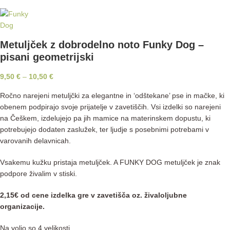
Metuljček z dobrodelno noto Funky Dog –
pisani geometrijski
9,50
€
–
10,50
€
Ročno narejeni metuljčki za elegantne in ‘odštekane’ pse in mačke, ki
obenem podpirajo svoje prijatelje v zavetiščih. Vsi izdelki so narejeni
na Češkem, izdelujejo pa jih mamice na materinskem dopustu, ki
potrebujejo dodaten zaslužek, ter ljudje s posebnimi potrebami v
varovanih delavnicah.
Vsakemu kužku pristaja metuljček. A FUNKY DOG metuljček je znak
podpore živalim v stiski.
2,15€ od cene izdelka gre v zavetišča oz. živaloljubne
organizacije.
Na voljo so 4 velikosti.