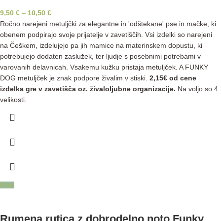
9,50
€
–
10,50
€
Ročno narejeni metuljčki za elegantne in 'odštekane' pse in mačke, ki
obenem podpirajo svoje prijatelje v zavetiščih. Vsi izdelki so narejeni
na Češkem, izdelujejo pa jih mamice na materinskem dopustu, ki
potrebujejo dodaten zaslužek, ter ljudje s posebnimi potrebami v
varovanih delavnicah. Vsakemu kužku pristaja metuljček. A FUNKY
DOG metuljček je znak podpore živalim v stiski.
2,15€ od cene
izdelka gre v zavetišča oz. živaloljubne organizacije.
Na voljo so 4
velikosti.
Novo
Rumena rutica z dobrodelno noto Funky