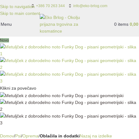
+386 70 263 344
info@eko-brlog.com
Skip to navigation
Skip to main content
Menu
0
items
0,0
Novo
Klikni za povečavo
Domov
Psi
Oprema
Oblačila in dodatki
Nazaj na izdelke