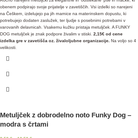
Ročno narejeni metuljčki za elegantne in 'odštekane' pse in mačke, ki
obenem podpirajo svoje prijatelje v zavetiščih. Vsi izdelki so narejeni
na Češkem, izdelujejo pa jih mamice na materinskem dopustu, ki
potrebujejo dodaten zaslužek, ter ljudje s posebnimi potrebami v
varovanih delavnicah. Vsakemu kužku pristaja metuljček. A FUNKY
DOG metuljček je znak podpore živalim v stiski.
2,15€ od cene
izdelka gre v zavetišča oz. živaloljubne organizacije.
Na voljo so 4
velikosti.
Metuljček z dobrodelno noto Funky Dog –
modra s črtami