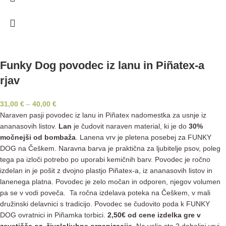
Funky Dog povodec iz lanu in Piñatex-a
rjav
31,00
€
–
40,00
€
Naraven pasji povodec iz lanu in Piñatex nadomestka za usnje iz
ananasovih listov.
Lan
je čudovit naraven material, ki je do
30%
močnejši od bombaža
. Lanena vrv je pletena posebej za FUNKY
DOG na Češkem. Naravna barva je praktična za ljubitelje psov, poleg
tega pa izloči potrebo po uporabi kemičnih barv. Povodec je ročno
izdelan in je pošit z dvojno plastjo Piñatex-a, iz ananasovih listov in
lanenega platna. Povodec je zelo močan in odporen, njegov volumen
pa se v vodi poveča. Ta ročna izdelava poteka na Češkem, v mali
družinski delavnici s tradicijo. Povodec se čudovito poda k FUNKY
DOG ovratnici in Piñamka torbici.
2,50€ od cene izdelka gre v
zavetišča oz. živaloljubne organizacije.
Na voljo sta 2 debelini vrvi