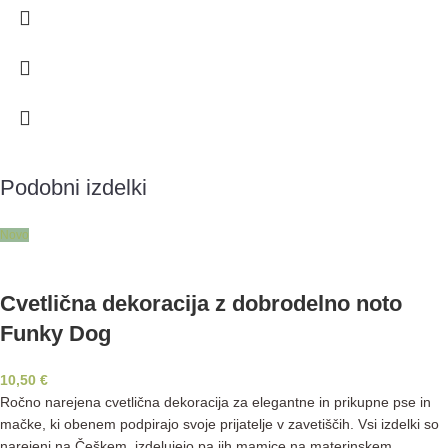
Podobni izdelki
Novo
Cvetlična dekoracija z dobrodelno noto
Funky Dog
10,50
€
Ročno narejena cvetlična dekoracija za elegantne in prikupne pse in
mačke, ki obenem podpirajo svoje prijatelje v zavetiščih. Vsi izdelki so
narejeni na Češkem, izdelujejo pa jih mamice na materinskem