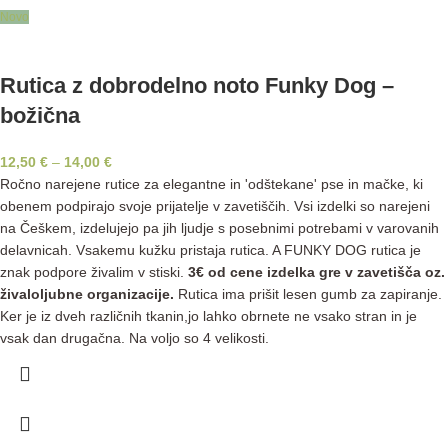
Novo
Rutica z dobrodelno noto Funky Dog –
božična
12,50
€
–
14,00
€
Ročno narejene rutice za elegantne in 'odštekane' pse in mačke, ki
obenem podpirajo svoje prijatelje v zavetiščih. Vsi izdelki so narejeni
na Češkem, izdelujejo pa jih ljudje s posebnimi potrebami v varovanih
delavnicah. Vsakemu kužku pristaja rutica. A FUNKY DOG rutica je
znak podpore živalim v stiski.
3€ od cene izdelka gre v zavetišča oz.
živaloljubne organizacije.
Rutica ima prišit lesen gumb za zapiranje.
Ker je iz dveh različnih tkanin,jo lahko obrnete ne vsako stran in je
vsak dan drugačna. Na voljo so 4 velikosti.