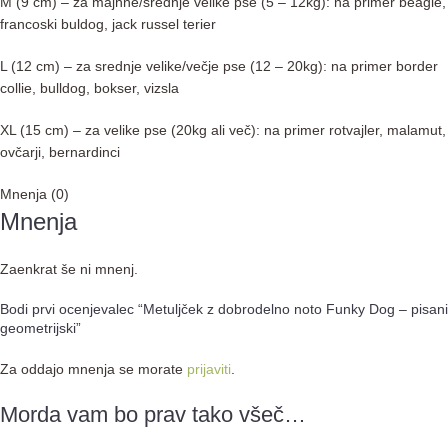
M (9 cm) – za majhne/srednje velike pse (5 – 12kg): na primer beagle,
francoski buldog, jack russel terier
L (12 cm) – za srednje velike/večje pse (12 – 20kg): na primer border
collie, bulldog, bokser, vizsla
XL (15 cm) – za velike pse (20kg ali več): na primer rotvajler, malamut,
ovčarji, bernardinci
Mnenja (0)
Mnenja
Zaenkrat še ni mnenj.
Bodi prvi ocenjevalec “Metuljček z dobrodelno noto Funky Dog – pisani
geometrijski”
Za oddajo mnenja se morate
prijaviti
.
Morda vam bo prav tako všeč…