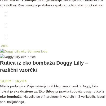
in 2 dolžini. Prav vsak pa je skrbno zapakiran v lepo
darilno škatlico
.
-30%
Rutica iz eko bombaža Doggy Lilly –
različni vzorčki
13,99
€
–
16,79
€
Mlada podjetnica Maja ustvarja pod blagovno znamko Doggy Lilly.
Tokrat je
ekskluzivno za Eko Brlog
pripravila čudovite pasje rutice iz
eko bombaža
. Na voljo so v 4 prekrasnih vzorcih in 3 velikostih. Izberi
sebi najljubšega.