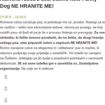
Dog NE HRANITE ME!
14,50
€
–
16,00
€
Rumena rutica označuje psa, ki potrebuje mir oz. prostor. Razlogi za to
so različni – lahko ima zdravstvene težave, okreva po posegu, se boji
ostalih psov ali ljudi ali pa je še v procesu šolanja oz prevzgoje.
Za vse
skrbnike, ki želite izrecno poudariti, da ne želite, da drugi hranijo
vašega psa, smo pripravili rutico z napisom NE HRANITE ME!
Ročno narejene rutice za elegantne in 'odštekane' pse in mačke, ki
obenem podpirajo svoje prijatelje v zavetiščih. Vsi izdelki so narejeni
na Češkem, izdelujejo pa jih ljudje s posebnimi potrebami v varovanih
delavnicah.
3€ od cene izdelka gre v zavetišča oz. živaloljubne
organizacije.
Na voljo so 4 velikosti.