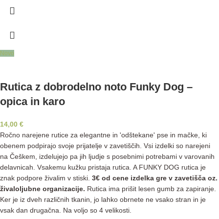
Novo
Rutica z dobrodelno noto Funky Dog –
opica in karo
14,00
€
Ročno narejene rutice za elegantne in 'odštekane' pse in mačke, ki
obenem podpirajo svoje prijatelje v zavetiščih. Vsi izdelki so narejeni
na Češkem, izdelujejo pa jih ljudje s posebnimi potrebami v varovanih
delavnicah. Vsakemu kužku pristaja rutica. A FUNKY DOG rutica je
znak podpore živalim v stiski.
3€ od cene izdelka gre v zavetišča oz.
živaloljubne organizacije.
Rutica ima prišit lesen gumb za zapiranje.
Ker je iz dveh različnih tkanin, jo lahko obrnete ne vsako stran in je
vsak dan drugačna. Na voljo so 4 velikosti.