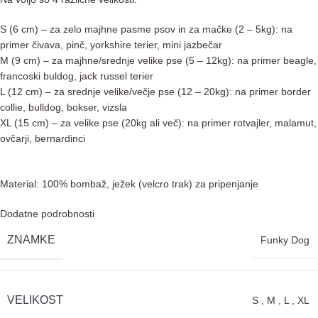
S (6 cm) – za zelo majhne pasme psov in za mačke (2 – 5kg): na
primer čivava, pinč, yorkshire terier, mini jazbečar
M (9 cm) – za majhne/srednje velike pse (5 – 12kg): na primer beagle,
francoski buldog, jack russel terier
L (12 cm) – za srednje velike/večje pse (12 – 20kg): na primer border
collie, bulldog, bokser, vizsla
XL (15 cm) – za velike pse (20kg ali več): na primer rotvajler, malamut,
ovčarji, bernardinci
Material: 100% bombaž, ježek (velcro trak) za pripenjanje
Dodatne podrobnosti
ZNAMKE
Funky Dog
VELIKOST
S
,
M
,
L
,
XL