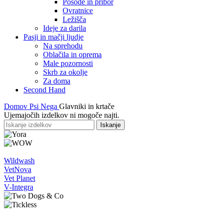
Posode in pribor
Ovratnice
Ležišča
Ideje za darila
Pasji in mačji ljudje
Na sprehodu
Oblačila in oprema
Male pozornosti
Skrb za okolje
Za doma
Second Hand
Domov
Psi
Nega
Glavniki in krtače
Ujemajočih izdelkov ni mogoče najti.
Iskanje
Wildwash
VetNova
Vet Planet
V-Integra