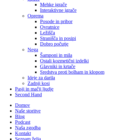
Mehke igrače
Interaktivne igrače
Oprema
Posode in pribor
Ovratnice
Ležišča
Stranišča in posipi
Dobro počutje
Nega
Šamponi in mila
Ostali kozmetični izdelki
Glavniki in krtače
Sredstva proti bolham in klopom
Ideje za darila
Zadnji kosi
Pasji in mačji ljudje
Second Hand
Domov
Naše storitve
Blog
Podcast
Naša zgodba
Kontakt
Seznam želja