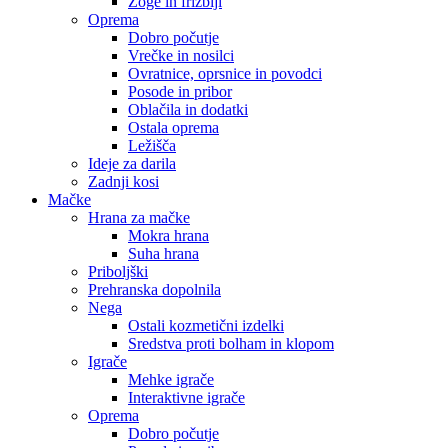
Žoge in frizbiji
Oprema
Dobro počutje
Vrečke in nosilci
Ovratnice, oprsnice in povodci
Posode in pribor
Oblačila in dodatki
Ostala oprema
Ležišča
Ideje za darila
Zadnji kosi
Mačke
Hrana za mačke
Mokra hrana
Suha hrana
Priboljški
Prehranska dopolnila
Nega
Ostali kozmetični izdelki
Sredstva proti bolham in klopom
Igrače
Mehke igrače
Interaktivne igrače
Oprema
Dobro počutje