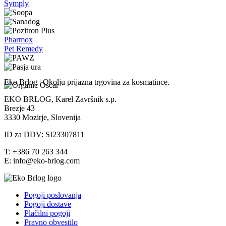
Symply
Pharmox
Pet Remedy
Eko Brlog | Okolju prijazna trgovina za kosmatince.
EKO BRLOG, Karel Završnik s.p.
Brezje 43
3330 Mozirje, Slovenija
ID za DDV: SI23307811
T: +386 70 263 344
E: info@eko-brlog.com
Pogoji poslovanja
Pogoji dostave
Plačilni pogoji
Pravno obvestilo