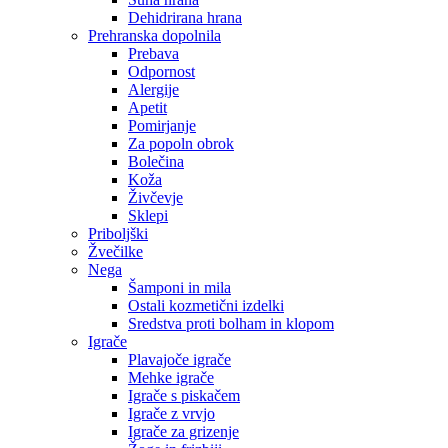
Dehidrirana hrana
Prehranska dopolnila
Prebava
Odpornost
Alergije
Apetit
Pomirjanje
Za popoln obrok
Bolečina
Koža
Živčevje
Sklepi
Priboljški
Žvečilke
Nega
Šamponi in mila
Ostali kozmetični izdelki
Sredstva proti bolham in klopom
Igrače
Plavajoče igrače
Mehke igrače
Igrače s piskačem
Igrače z vrvjo
Igrače za grizenje