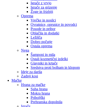
Igrače z vrvjo
Igrače za grizenje
Žoge in frizbiji
Oprema
Vrečke in nosilci
Ovratnice, oprsnice in povodci
Posode in pribor
Oblačila in dodatki
Ležišča
Dobro počutje
Ostala oprema
Nega
Šamponi in mila
Ostali kozmetični izdelki
Glavniki in krtače
Sredstva proti bolham in klopom
Ideje za darila
Zadnji kosi
Mačke
Hrana za mačke
Suha hrana
Mokra hrana
Priboljški
Prehranska dopolnila
Igrače