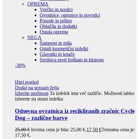
OPREMA
Vrečke in nosilci
Ovratnice, oprsnice in povodci
Posode in pribor
Oblačila in dodatki
Ostala oprema
NEGA
Šamponi in mila
Ostali kozmetični izdelki
Glavniki in krtače
Sredstva proti bolham in klopom
-30%
Hitri pogled
Dodaj na seznam želja
Izberite možnosti
Ta izdelek ima več različic. Možnosti lahko
izberete na strani izdelka
Odsevna ovratnica iz recikliranih zračnic Cycle
Dog – različne barve
25,00
€
Izvirna cena je bila: 25,00 €.
17,50
€
Trenutna cena je:
17,50 €.