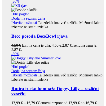
-36%
Hitri pogled
Dodaj na seznam želja
Izberite možnosti
Ta izdelek ima več različic. Možnosti lahko
izberete na strani izdelka
Beco posoda BecoBowl rjava
4,50
€
Izvirna cena je bila: 4,50 €.
2,87
€
Trenutna cena je:
2,87 €.
-30%
Hitri pogled
Dodaj na seznam želja
Izberite možnosti
Ta izdelek ima več različic. Možnosti lahko
izberete na strani izdelka
Rutica iz eko bombaža Doggy Lilly – različni
vzorčki
13,99
€
–
16,79
€
Cenovni razpon: od 13,99 € do 16,79 €