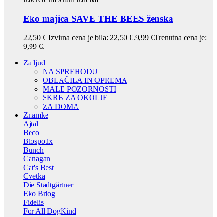
Eko majica SAVE THE BEES ženska
22,50
€
Izvirna cena je bila: 22,50 €.
9,99
€
Trenutna cena je:
9,99 €.
Za ljudi
NA SPREHODU
OBLAČILA IN OPREMA
MALE POZORNOSTI
SKRB ZA OKOLJE
ZA DOMA
Znamke
Ajtal
Beco
Biospotix
Bunch
Canagan
Cat's Best
Cvetka
Die Stadtgärtner
Eko Brlog
Fidelis
For All DogKind