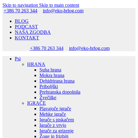
Skip to navigation
Skip to main content
+386 70 263 344
info@eko-brlog.com
BLOG
PODCAST
NAŠA ZGODBA
KONTAKT
+386 70 263 344
info@eko-brlog.com
Psi
HRANA
Suha hrana
Mokra hrana
Dehidrirana hrana
Priboljški
Prehranska dopolnila
Žvečilke
IGRAČE
Plavajoče igrače
Mehke igrače
Igrače s piskačem
Igrače z vrvjo
Igrače za grizenje
Žoge in frizbiji