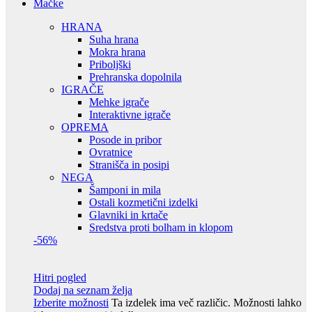
Mačke
HRANA
Suha hrana
Mokra hrana
Priboljški
Prehranska dopolnila
IGRAČE
Mehke igrače
Interaktivne igrače
OPREMA
Posode in pribor
Ovratnice
Stranišča in posipi
NEGA
Šamponi in mila
Ostali kozmetični izdelki
Glavniki in krtače
Sredstva proti bolham in klopom
-56%
Hitri pogled
Dodaj na seznam želja
Izberite možnosti
Ta izdelek ima več različic. Možnosti lahko