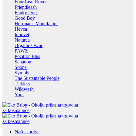
Four Leaf Rover
Friendleash
Funky Dog
Good Boy
Herrman's Manufaktur
Hevea
Innovet
Naturea
Organic Oscar
PAWZ
Pozitron Plus
Sanadog
Soopa
Symply
The Sustainable People
Tickless
Wildwash
Yora
Naše storitve