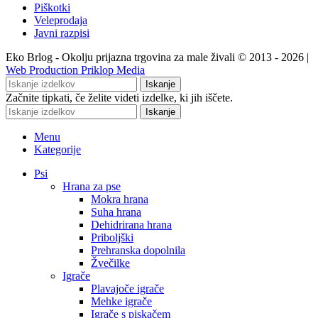
Piškotki
Veleprodaja
Javni razpisi
Eko Brlog - Okolju prijazna trgovina za male živali © 2013 - 2026 |
Web Production Priklop Media
Iskanje
Začnite tipkati, če želite videti izdelke, ki jih iščete.
Iskanje
Menu
Kategorije
Psi
Hrana za pse
Mokra hrana
Suha hrana
Dehidrirana hrana
Priboljški
Prehranska dopolnila
Žvečilke
Igrače
Plavajoče igrače
Mehke igrače
Igrače s piskačem