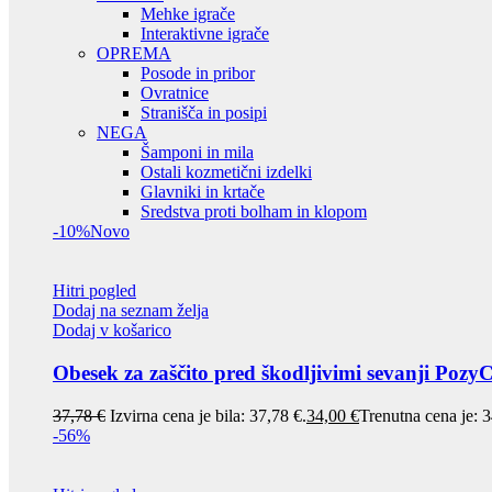
Mehke igrače
Interaktivne igrače
OPREMA
Posode in pribor
Ovratnice
Stranišča in posipi
NEGA
Šamponi in mila
Ostali kozmetični izdelki
Glavniki in krtače
Sredstva proti bolham in klopom
-10%
Novo
Hitri pogled
Dodaj na seznam želja
Dodaj v košarico
Obesek za zaščito pred škodljivimi sevanji Pozy
37,78
€
Izvirna cena je bila: 37,78 €.
34,00
€
Trenutna cena je: 3
-56%