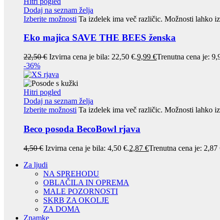
Hitri pogled
Dodaj na seznam želja
Izberite možnosti
Ta izdelek ima več različic. Možnosti lahko iz
Eko majica SAVE THE BEES ženska
22,50
€
Izvirna cena je bila: 22,50 €.
9,99
€
Trenutna cena je: 9,
-36%
Hitri pogled
Dodaj na seznam želja
Izberite možnosti
Ta izdelek ima več različic. Možnosti lahko iz
Beco posoda BecoBowl rjava
4,50
€
Izvirna cena je bila: 4,50 €.
2,87
€
Trenutna cena je: 2,87 
Za ljudi
NA SPREHODU
OBLAČILA IN OPREMA
MALE POZORNOSTI
SKRB ZA OKOLJE
ZA DOMA
Znamke