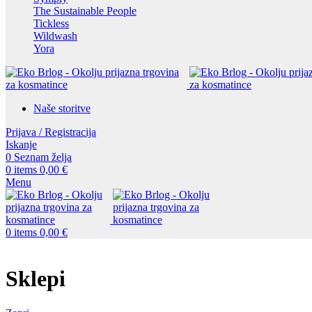
The Sustainable People
Tickless
Wildwash
Yora
Naše storitve
Prijava / Registracija
Iskanje
0
Seznam želja
0
items
0,00
€
Menu
0
items
0,00
€
Sklepi