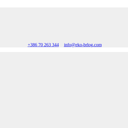
+386 70 263 344
info@eko-brlog.com