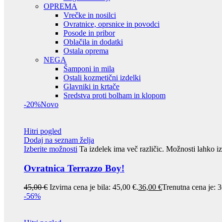
OPREMA
Vrečke in nosilci
Ovratnice, oprsnice in povodci
Posode in pribor
Oblačila in dodatki
Ostala oprema
NEGA
Šamponi in mila
Ostali kozmetični izdelki
Glavniki in krtače
Sredstva proti bolham in klopom
-20%
Novo
Hitri pogled
Dodaj na seznam želja
Izberite možnosti
Ta izdelek ima več različic. Možnosti lahko iz
Ovratnica Terrazzo Boy!
45,00
€
Izvirna cena je bila: 45,00 €.
36,00
€
Trenutna cena je: 3
-56%