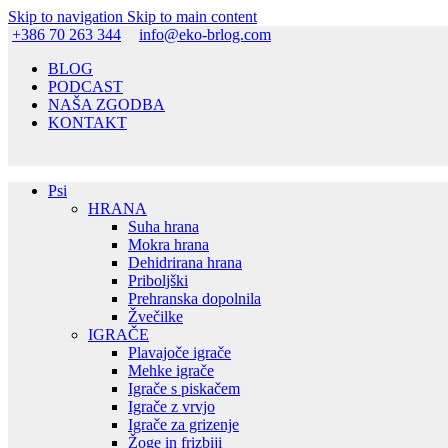
Skip to navigation
Skip to main content
+386 70 263 344
info@eko-brlog.com
BLOG
PODCAST
NAŠA ZGODBA
KONTAKT
Psi
HRANA
Suha hrana
Mokra hrana
Dehidrirana hrana
Priboljški
Prehranska dopolnila
Žvečilke
IGRAČE
Plavajoče igrače
Mehke igrače
Igrače s piskačem
Igrače z vrvjo
Igrače za grizenje
Žoge in frizbiji