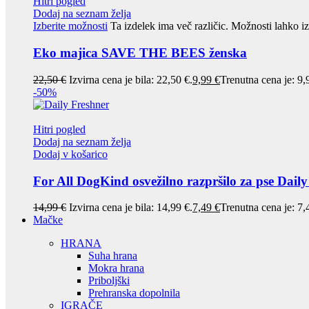
Hitri pogled
Dodaj na seznam želja
Izberite možnosti
Ta izdelek ima več različic. Možnosti lahko iz
Eko majica SAVE THE BEES ženska
22,50
€
Izvirna cena je bila: 22,50 €.
9,99
€
Trenutna cena je: 9,
-50%
Hitri pogled
Dodaj na seznam želja
Dodaj v košarico
For All DogKind osvežilno razpršilo za pse Dail
14,99
€
Izvirna cena je bila: 14,99 €.
7,49
€
Trenutna cena je: 7,
Mačke
HRANA
Suha hrana
Mokra hrana
Priboljški
Prehranska dopolnila
IGRAČE