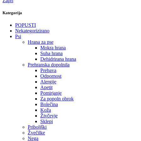
Zapri
Kategorija
POPUSTI
Nekategorizirano
Psi
Hrana za pse
Mokra hrana
Suha hrana
Dehidrirana hrana
Prehranska dopolnila
Prebava
Odpornost
Alergije
Apetit
Pomirjanje
Za popoln obrok
Bolečina
Koža
Živčevje
Sklepi
Priboljški
Žvečilke
Nega