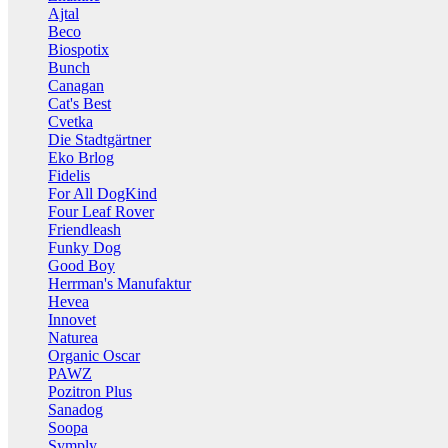
Ajtal
Beco
Biospotix
Bunch
Canagan
Cat's Best
Cvetka
Die Stadtgärtner
Eko Brlog
Fidelis
For All DogKind
Four Leaf Rover
Friendleash
Funky Dog
Good Boy
Herrman's Manufaktur
Hevea
Innovet
Naturea
Organic Oscar
PAWZ
Pozitron Plus
Sanadog
Soopa
Symply