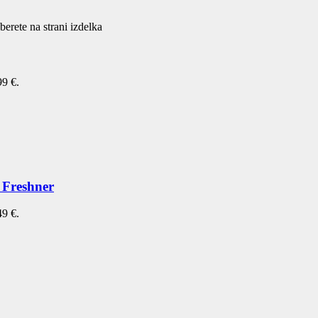
berete na strani izdelka
99 €.
y Freshner
49 €.