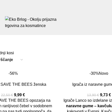
nji kosi
-56%
-30%
Novo
a SAVE THE BEES ženska
Igrača iz naravne gum
9,99
€
9,73
€
22,50
€
13,90
€
SAVE THE BEES opozarja na
Igrače Lanco so izdelane i
 ranljivost čebel v sodobnem
naravne gume – kavčuk
 pa nas tudi opolnomoča, da
kakovosti v Evropi. Kavč