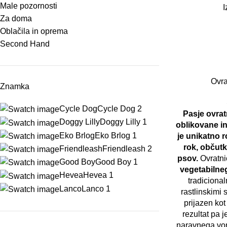
Male pozornosti
I
Za doma
Oblačila in oprema
Second Hand
Ovra
Znamka
Cycle Dog
Cycle Dog
2
Pasje ovrat
Doggy Lilly
Doggy Lilly
1
oblikovane in
Eko Brlog
Eko Brlog
1
je unikatno r
rok, občutk
Friendleash
Friendleash
2
psov.
Ovratni
Good Boy
Good Boy
1
vegetabilne
Hevea
Hevea
1
tradiciona
Lanco
Lanco
1
rastlinskimi s
prijazen kot
rezultat pa j
naravnega vonj