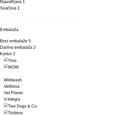
Rjava
Rjava
1
Siva
Siva
1
Embalaža
Brez embalaže
5
Darilna embalaža
2
Karton
2
Wildwash
VetNova
Vet Planet
V-Integra