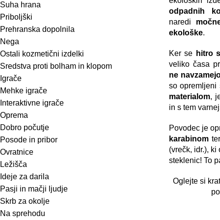
ekoloških izd
Suha hrana
odpadnih ko
Priboljški
naredi
močn
Prehranska dopolnila
ekološke
.
Nega
Ker se
hitro 
Ostali kozmetični izdelki
veliko časa pr
Sredstva proti bolham in klopom
ne navzamejo
Igrače
so opremljeni
Mehke igrače
materialom
, 
Interaktivne igrače
in s tem varnej
Oprema
Dobro počutje
Povodec je o
karabinom
te
Posode in pribor
(vrečk, idr.), k
Ovratnice
steklenic! To p
Ležišča
Ideje za darila
Oglejte si
kra
Pasji in mačji ljudje
po
Skrb za okolje
Na sprehodu