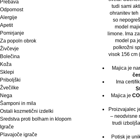
Prebava
tudi sami akt
Odpornost
ohranitev te
Alergije
so nepogrešl
Apetit
model majic
Pomirjanje
limone. Ima za
model pa je
Za popoln obrok
polkrožni sp
Živčevje
visok 156 cm (
Bolečina
Koža
Majica je na
Sklepi
če
Priboljški
Ima certifi
Žvečilke
S
Nega
Majica je
CO
Šamponi in mila
Proizvajalec j
Ostali kozmetični izdelki
– neodvisne n
Sredstva proti bolham in klopom
trudi izboljš
Igrače
Plavajoče igrače
Potisk je uni