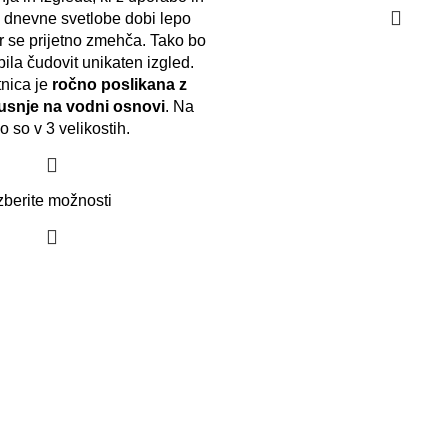
 dnevne svetlobe dobi lepo
er se prijetno zmehča. Tako bo
bila čudovit unikaten izgled.
nica je
ročno poslikana z
usnje na vodni osnovi
. Na
jo so v 3 velikostih.
zberite možnosti