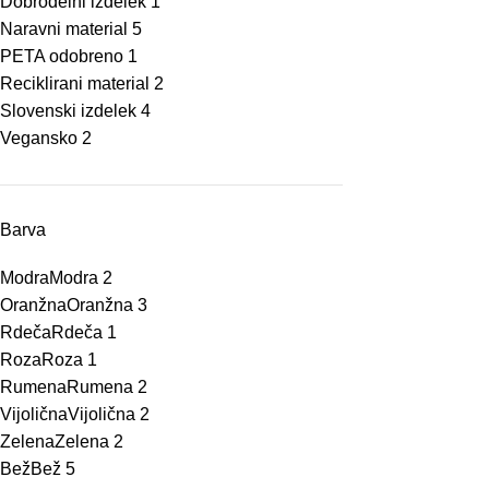
Dobrodelni izdelek
1
Naravni material
5
PETA odobreno
1
Reciklirani material
2
Slovenski izdelek
4
Vegansko
2
Barva
Modra
Modra
2
Oranžna
Oranžna
3
Rdeča
Rdeča
1
Roza
Roza
1
Rumena
Rumena
2
Vijolična
Vijolična
2
Zelena
Zelena
2
Bež
Bež
5