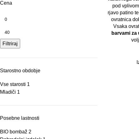
Cena
pod vplivom
rjavo patino t
ovratnica do
Vsaka ovrat
barvami za 
vol
Filtriraj
I
Starostno obdobje
Vse starosti
1
Mladiči
1
Posebne lastnosti
BIO bombaž
2