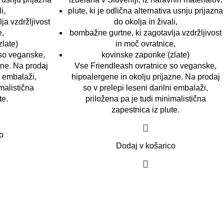
i,
plute, ki je odlična alternativa usnju prijazna
ja vzdržljivost
do okolja in živali,
e,
bombažne gurtne, ki zagotavlja vzdržljivost
late)
in moč ovratnice,
 so veganske,
kovinske zaponke (zlate)
zne. Na prodaj
Vse Friendleash ovratnice so veganske,
i embalaži,
hipoalergene in okolju prijazne. Na prodaj
malistična
so v prelepi leseni darilni embalaži,
te.
priložena pa je tudi minimalistična
zapestnica iz plute.
o
Dodaj v košarico