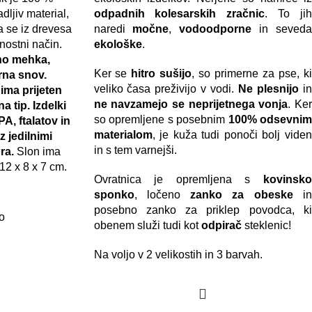
dljiv material,
odpadnih kolesarskih zračnic
. To jih
va se iz drevesa
naredi
močne
,
vodoodporne
in seveda
nostni način.
ekološke
.
no mehka,
Ker se
hitro sušijo
, so primerne za pse, ki
rna snov.
veliko časa preživijo v vodi.
Ne plesnijo
i
ima prijeten
ne navzamejo se neprijetnega vonja
. Ke
a tip. Izdelki
so opremljene s posebnim
100% odsevnim
PA, ftalatov in
materialom
, je kuža tudi ponoči bolj viden
z jedilnimi
in s tem varnejši.
ra.
Slon ima
12 x 8 x 7 cm.
Ovratnica je opremljena s
kovinsko
sponko
, ločeno
zanko za obeske
i
posebno zanko za priklep povodca, ki
o
obenem služi tudi kot
odpirač
steklenic!
Na voljo v 2 velikostih in 3 barvah.