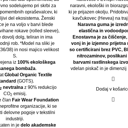
ivno sodelujemo pri skrbi za
naravni, ekološki in biorazgra
h pomembnih opraševalcev, ki
ki je prijazen okolju. Pridobi
jivi del ekosistema. Ženski
kavčukovec (Hevea) na traj
e je na voljo v barvi blede
Naravna guma je izred
vihane rokave (rolled sleeve),
elastična in vodoodpo
 dovolj dolg, teliran in ima
Enostavna je za čiščenje, 
odnji rob. *Model na sliki je
vonj in je izjemno prijetna n
36/38) in nosi majico velikost
so certificirani brez PVC, B
S.
nitrozaminov, poslikani 
rejena iz
100% ekološkega
barvami rastlinskega izvo
sanega bombaža
.
vdelan piskač in je dimenzij 
kat
Global Organic Textile
tandard
(GOTS).
nevtralna
z 90% redukcijo
2
Dodaj v košaric
CO
emisij.
2
e član
Fair Wear Foundation
eprofitne organizacije, ki se
ati delovne pogoje v tekstilni
industriji.
katen in je
delo akademske