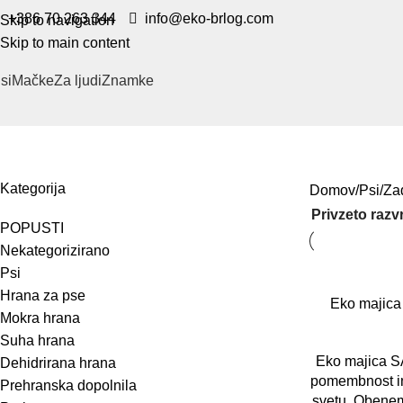
+386 70 263 344
info@eko-brlog.com
Skip to navigation
Skip to main content
si
Mačke
Za ljudi
Znamke
Zadnji kosi
Kategorija
Domov
Psi
Zad
POPUSTI
Nekategorizirano
Psi
Hrana za pse
Eko majic
Mokra hrana
Suha hrana
Eko majica 
Dehidrirana hrana
pomembnost in
Prehranska dopolnila
svetu. Obenem