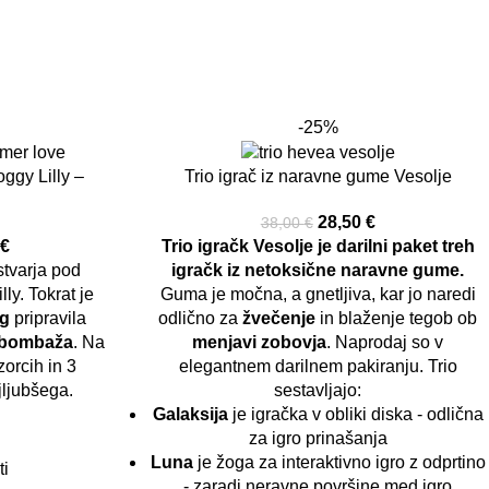
-25%
ggy Lilly –
Trio igrač iz naravne gume Vesolje
i
28,50
€
38,00
€
9
€
Trio igračk Vesolje je darilni paket treh
tvarja pod
igračk iz netoksične naravne gume.
y. Tokrat je
Guma je močna, a gnetljiva, kar jo naredi
og
pripravila
odlično za
žvečenje
in blaženje tegob ob
 bombaža
. Na
menjavi zobovja
. Naprodaj so v
zorcih in 3
elegantnem darilnem pakiranju. Trio
ajljubšega.
sestavljajo:
Galaksija
je igračka v obliki diska - odlična
za igro prinašanja
Luna
je žoga za interaktivno igro z odprtino
ti
- zaradi neravne površine med igro