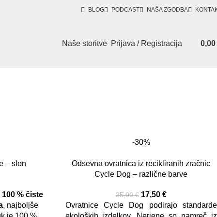
BLOG
PODCAST
NAŠA ZGODBA
KONTA
Naše storitve
Prijava / Registracija
0,0
-30%
e – slon
Odsevna ovratnica iz recikliranih zračnic
Cycle Dog – različne barve
z
100 % čiste
17,50
€
25,00
€
a
, najboljše
Ovratnice Cycle Dog podirajo standarde
uk je 100 %
ekoloških izdelkov. Nerjene so namreč iz