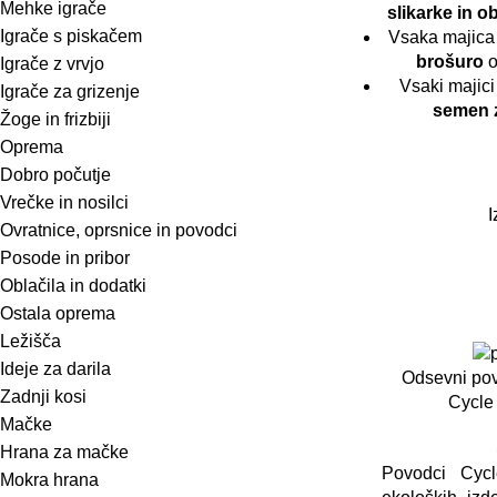
Mehke igrače
slikarke in 
Igrače s piskačem
Vsaka majica
brošuro
o
Igrače z vrvjo
Vsaki majici
Igrače za grizenje
semen 
Žoge in frizbiji
Oprema
Dobro počutje
Vrečke in nosilci
I
Ovratnice, oprsnice in povodci
Posode in pribor
Oblačila in dodatki
Ostala oprema
Ležišča
Ideje za darila
Odsevni povo
Zadnji kosi
Cycle
Mačke
Hrana za mačke
Povodci Cycl
Mokra hrana