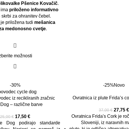
oblikovalke Pšenice Kovačič
.
 ima
priloženo informativno
 skrbi za ohranitev čebel.
 je priložena tudi
mešanica
za medonosno cvetje
.
zberite možnosti
-30%
-25%
Novo
Ovratnica iz plute Frida’s 
dec iz recikliranih zračnic
 Dog – različne barve
27,75
37,00
€
Ovratnica Frida's Cork je ro
17,50
€
25,00
€
Sloveniji, iz naravnih m
e Dog podirajo standarde
plute, ki je odlična alternativ