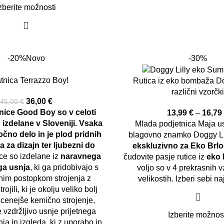
zberite možnosti
-20%
Novo
-30%
tnica Terrazzo Boy!
Rutica iz eko bombaža Do
različni vzorčk
36,00
€
45,00
€
nice Good Boy so v celoti
13,99
€
–
16,7
 izdelane v Sloveniji. Vsaka
Mlada podjetnica Maja us
očno delo in je plod pridnih
blagovno znamko Doggy Lill
a za dizajn ter ljubezni do
ekskluzivno za Eko Brl
ce so izdelane iz
naravnega
čudovite pasje rutice iz
eko
ga usnja
, ki ga pridobivajo s
voljo so v 4 prekrasnih v
lnim postopkom strojenja z
velikostih. Izberi sebi n
trojili, ki je okolju veliko bolj
 cenejše kemično strojenje,
e vzdržljivo usnje prijetnega
Izberite možnos
a in izgleda, ki z uporabo in