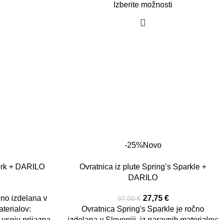
Izberite možnosti
-25%
Novo
cork + DARILO
Ovratnica iz plute Spring’s Sparkle +
DARILO
€
čno izdelana v
27,75
€
37,00
€
aterialov:
Ovratnica Spring's Sparkle je ročno
a usnju prijazna
izdelana v Sloveniji, iz naravnih materialov: