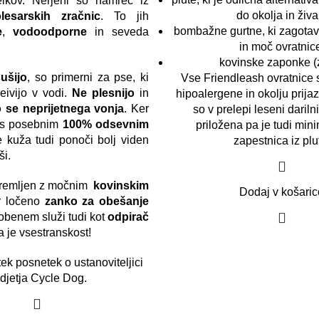
elkov. Nerjeni so namreč iz
do okolja in žival
lesarskih zračnic
. To jih
bombažne gurtne, ki zagotavl
e
,
vodoodporne
in seveda
in moč ovratnic
kovinske zaponke (z
sušijo
, so primerni za pse, ki
Vse Friendleash ovratnice
eivijo v vodi.
Ne plesnijo
in
hipoalergene in okolju prija
 se neprijetnega vonja
. Ker
so v prelepi leseni dariln
 s posebnim
100% odsevnim
priložena pa je tudi mini
je kuža tudi ponoči bolj viden
zapestnica iz plu
ši.
premljen z močnim
kovinskim
Dodaj v košaric
r ločeno
zanko za obešanje
i obenem služi tudi kot
odpirač
a je vsestranskost!
tek posnetek
o ustanoviteljici
djetja Cycle Dog.