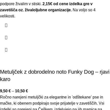
podpore živalim v stiski.
2,15€ od cene izdelka gre v
zavetišča oz. živaloljubne organizacije.
Na voljo so 4
velikosti.
Metuljček z dobrodelno noto Funky Dog – rjavi
karo
9,50
€
–
10,50
€
Ročno narejeni metuljčki za elegantne in 'odštekane' pse in
mačke, ki obenem podpirajo svoje prijatelje v zavetiščih. Vsi
izdelki so narejeni na Češkem, izdelujejo pa jih mamice na