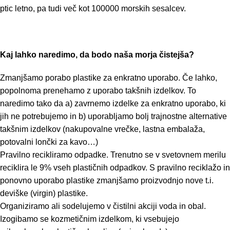
ptic letno, pa tudi več kot 100000 morskih sesalcev.
Kaj lahko naredimo, da bodo naša morja čistejša?
Zmanjšamo porabo plastike za enkratno uporabo. Če lahko,
popolnoma prenehamo z uporabo takšnih izdelkov. To
naredimo tako da a) zavrnemo izdelke za enkratno uporabo, ki
jih ne potrebujemo in b) uporabljamo bolj trajnostne alternative
takšnim izdelkov (nakupovalne vrečke, lastna embalaža,
potovalni lončki za kavo…)
Pravilno recikliramo odpadke. Trenutno se v svetovnem merilu
reciklira le 9% vseh plastičnih odpadkov. S pravilno reciklažo in
ponovno uporabo plastike zmanjšamo proizvodnjo nove t.i.
deviške (virgin) plastike.
Organiziramo ali sodelujemo v čistilni akciji voda in obal.
Izogibamo se kozmetičnim izdelkom, ki vsebujejo