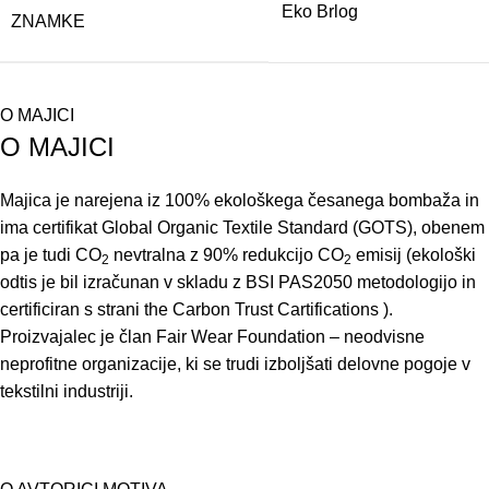
Eko Brlog
ZNAMKE
O MAJICI
O MAJICI
Majica je narejena iz 100% ekološkega česanega bombaža in
ima certifikat Global Organic Textile Standard (GOTS), obenem
pa je tudi CO
nevtralna z 90% redukcijo CO
emisij (ekološki
2
2
odtis je bil izračunan v skladu z BSI PAS2050 metodologijo in
certificiran s strani the Carbon Trust Cartifications ).
Proizvajalec je član Fair Wear Foundation – neodvisne
neprofitne organizacije, ki se trudi izboljšati delovne pogoje v
tekstilni industriji.