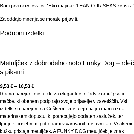
Bodi prvi ocenjevalec “Eko majica CLEAN OUR SEAS ženska”
Za oddajo mnenja se morate
prijaviti
.
Podobni izdelki
Metuljček z dobrodelno noto Funky Dog – rdeč
s pikami
9,50
€
–
10,50
€
Ročno narejeni metuljčki za elegantne in 'odštekane' pse in
mačke, ki obenem podpirajo svoje prijatelje v zavetiščih. Vsi
izdelki so narejeni na Češkem, izdelujejo pa jih mamice na
materinskem dopustu, ki potrebujejo dodaten zaslužek, ter
ljudje s posebnimi potrebami v varovanih delavnicah. Vsakemu
kužku pristaja metuljček. A FUNKY DOG metuljček je znak