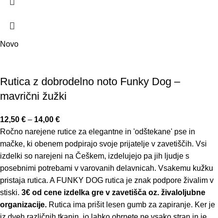
Novo
Rutica z dobrodelno noto Funky Dog –
mavrični žužki
12,50
€
–
14,00
€
Ročno narejene rutice za elegantne in 'odštekane' pse in
mačke, ki obenem podpirajo svoje prijatelje v zavetiščih. Vsi
izdelki so narejeni na Češkem, izdelujejo pa jih ljudje s
posebnimi potrebami v varovanih delavnicah. Vsakemu kužku
pristaja rutica. A FUNKY DOG rutica je znak podpore živalim v
stiski.
3€ od cene izdelka gre v zavetišča oz. živaloljubne
organizacije.
Rutica ima prišit lesen gumb za zapiranje. Ker je
iz dveh različnih tkanin, jo lahko obrnete ne vsako stran in je