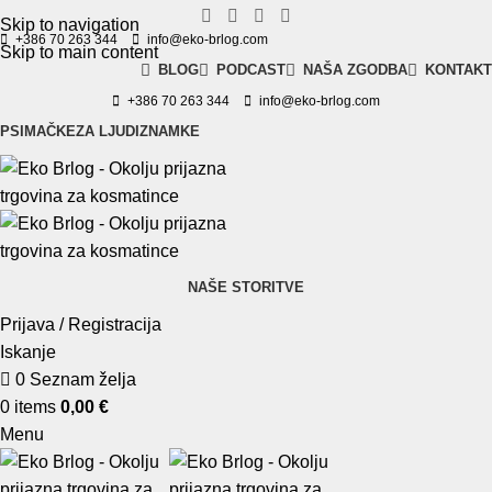
Skip to navigation
+386 70 263 344
info@eko-brlog.com
Skip to main content
BLOG
PODCAST
NAŠA ZGODBA
KONTAKT
+386 70 263 344
info@eko-brlog.com
PSI
MAČKE
ZA LJUDI
ZNAMKE
NAŠE STORITVE
Prijava / Registracija
Iskanje
0
Seznam želja
0
items
0,00
€
Menu