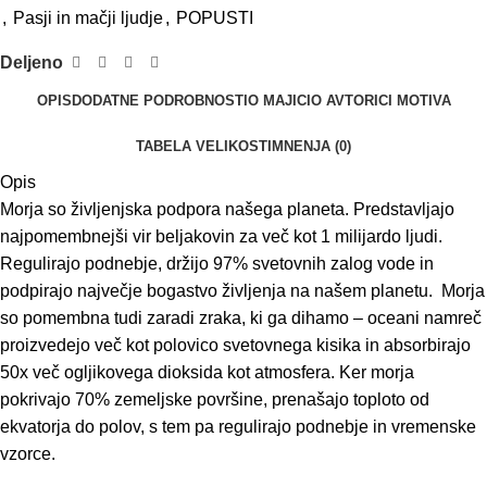
,
Pasji in mačji ljudje
,
POPUSTI
Deljeno
OPIS
DODATNE PODROBNOSTI
O MAJICI
O AVTORICI MOTIVA
TABELA VELIKOSTI
MNENJA (0)
Opis
Morja so življenjska podpora našega planeta. Predstavljajo
najpomembnejši vir beljakovin za več kot 1 milijardo ljudi.
Regulirajo podnebje, držijo 97% svetovnih zalog vode in
podpirajo največje bogastvo življenja na našem planetu. Morja
so pomembna tudi zaradi zraka, ki ga dihamo – oceani namreč
proizvedejo več kot polovico svetovnega kisika in absorbirajo
50x več ogljikovega dioksida kot atmosfera. Ker morja
pokrivajo 70% zemeljske površine, prenašajo toploto od
ekvatorja do polov, s tem pa regulirajo podnebje in vremenske
vzorce.