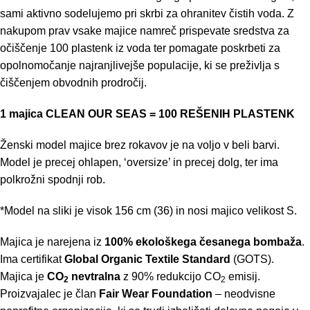
sami aktivno sodelujemo pri skrbi za ohranitev čistih voda. Z
nakupom prav vsake majice namreč prispevate sredstva za
očiščenje 100 plastenk iz voda ter pomagate poskrbeti za
opolnomočanje najranjlivejše populacije, ki se preživlja s
čiščenjem obvodnih prodročij.
1 majica CLEAN OUR SEAS = 100 REŠENIH PLASTENK
Ženski model majice brez rokavov je na voljo v beli barvi.
Model je precej ohlapen, ‘oversize’ in precej dolg, ter ima
polkrožni spodnji rob.
*Model na sliki je visok 156 cm (36) in nosi majico velikost S.
Majica je narejena iz
100% ekološkega česanega bombaža
.
Ima certifikat
Global Organic Textile Standard
(GOTS).
Majica je
CO
nevtralna
z 90% redukcijo CO
emisij.
2
2
Proizvajalec je član
Fair Wear Foundation
– neodvisne