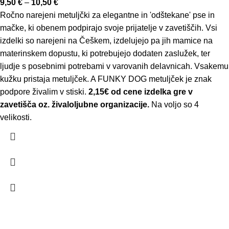
9,50
€
–
10,50
€
Ročno narejeni metuljčki za elegantne in 'odštekane' pse in
mačke, ki obenem podpirajo svoje prijatelje v zavetiščih. Vsi
izdelki so narejeni na Češkem, izdelujejo pa jih mamice na
materinskem dopustu, ki potrebujejo dodaten zaslužek, ter
ljudje s posebnimi potrebami v varovanih delavnicah. Vsakemu
kužku pristaja metuljček. A FUNKY DOG metuljček je znak
podpore živalim v stiski.
2,15€ od cene izdelka gre v
zavetišča oz. živaloljubne organizacije.
Na voljo so 4
velikosti.