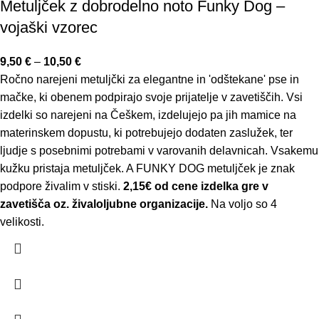
Metuljček z dobrodelno noto Funky Dog –
vojaški vzorec
9,50
€
–
10,50
€
Ročno narejeni metuljčki za elegantne in 'odštekane' pse in
mačke, ki obenem podpirajo svoje prijatelje v zavetiščih. Vsi
izdelki so narejeni na Češkem, izdelujejo pa jih mamice na
materinskem dopustu, ki potrebujejo dodaten zaslužek, ter
ljudje s posebnimi potrebami v varovanih delavnicah. Vsakemu
kužku pristaja metuljček. A FUNKY DOG metuljček je znak
podpore živalim v stiski.
2,15€ od cene izdelka gre v
zavetišča oz. živaloljubne organizacije.
Na voljo so 4
velikosti.