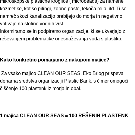
mikroskopske plastične kroglice ( microbeads) za namene
kozmetike, kot so pilingi, zobne paste, tekoča mila, itd. Ti se
namreč skozi kanalizacijo prebijejo do morja in negativno
vplivajo na stotine vodnih vrst.
Informiramo se in podpiramo organizacije, ki se ukvarjajo z
reševanjem problematike onesnaževanja voda s plastiko.
Kako konkretno pomagamo z nakupom majice?
Za vsako majico CLEAN OUR SEAS, Eko Brlog prispeva
denarna sredstva organizaciji
Plastic Bank
, s čimer omogoči
čiščenje 100 plastenk iz morja in obal.
1 majica CLEAN OUR SEAS = 100 REŠENIH PLASTENK