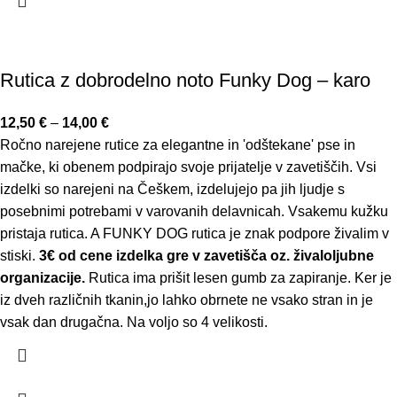
Rutica z dobrodelno noto Funky Dog – karo
12,50
€
–
14,00
€
Ročno narejene rutice za elegantne in 'odštekane' pse in
mačke, ki obenem podpirajo svoje prijatelje v zavetiščih. Vsi
izdelki so narejeni na Češkem, izdelujejo pa jih ljudje s
posebnimi potrebami v varovanih delavnicah. Vsakemu kužku
pristaja rutica. A FUNKY DOG rutica je znak podpore živalim v
stiski.
3€ od cene izdelka gre v zavetišča oz. živaloljubne
organizacije.
Rutica ima prišit lesen gumb za zapiranje. Ker je
iz dveh različnih tkanin,jo lahko obrnete ne vsako stran in je
vsak dan drugačna. Na voljo so 4 velikosti.