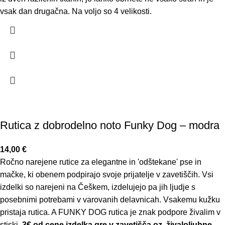
vsak dan drugačna. Na voljo so 4 velikosti.
Rutica z dobrodelno noto Funky Dog – modra
14,00
€
Ročno narejene rutice za elegantne in 'odštekane' pse in
mačke, ki obenem podpirajo svoje prijatelje v zavetiščih. Vsi
izdelki so narejeni na Češkem, izdelujejo pa jih ljudje s
posebnimi potrebami v varovanih delavnicah. Vsakemu kužku
pristaja rutica. A FUNKY DOG rutica je znak podpore živalim v
stiski.
3€ od cene izdelka gre v zavetišča oz. živaloljubne