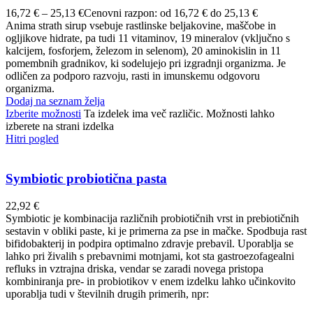
16,72
€
–
25,13
€
Cenovni razpon: od 16,72 € do 25,13 €
Anima strath sirup vsebuje rastlinske beljakovine, maščobe in
ogljikove hidrate, pa tudi 11 vitaminov, 19 mineralov (vključno s
kalcijem, fosforjem, železom in selenom), 20 aminokislin in 11
pomembnih gradnikov, ki sodelujejo pri izgradnji organizma. Je
odličen za podporo razvoju, rasti in imunskemu odgovoru
organizma.
Dodaj na seznam želja
Izberite možnosti
Ta izdelek ima več različic. Možnosti lahko
izberete na strani izdelka
Hitri pogled
Symbiotic probiotična pasta
22,92
€
Symbiotic je kombinacija različnih probiotičnih vrst in prebiotičnih
sestavin v obliki paste, ki je primerna za pse in mačke. Spodbuja rast
bifidobakterij in podpira optimalno zdravje prebavil. Uporablja se
lahko pri živalih s prebavnimi motnjami, kot sta gastroezofagealni
refluks in vztrajna driska, vendar se zaradi novega pristopa
kombiniranja pre- in probiotikov v enem izdelku lahko učinkovito
uporablja tudi v številnih drugih primerih, npr: