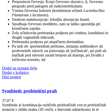
Prepustnost črevesja: Krepi črevesno sluznico, tj. črevesno
pregrado pred patogeni ali makromolekulami.
Vnetna črevesna bolezen (kombiniran učinek
Lactobacillus
Plantarum
z lecitinom).
Sindrom malabsorpcije: Izboljša absorpcijo hranil.
Spodbuja črevesno motiliteto, zato se lahko uporablja pri
kroničnem zaprtju.
Zelo učinkovita prehranska podpora pri cistitisu, kandidiazi in
drugih vaginalnih mikozah.
Prehranska podpora pri atopičnem dermatitisu.
Pa tudi ob: spremembah prehrane, jemanju antibiotikov ali
protivnetnih zdravil, na potovanju ali 'počitnicah', pri psih ali
mačkah pod stresom zaradi brejosti ali dojenja, pri živalih z
ločitveno tesnobo, itd
Dodaj na seznam želja
Dodaj v košarico
Hitri pogled
Symbiotic probiotični prah
37,07
€
Symbiotic je kombinacija različnih probiotičnih vrst in prebiotičnih
sestavin v obliki prahu (30 vrečic z dnevnim odmerkom), ki je