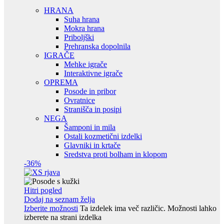
HRANA
Suha hrana
Mokra hrana
Priboljški
Prehranska dopolnila
IGRAČE
Mehke igrače
Interaktivne igrače
OPREMA
Posode in pribor
Ovratnice
Stranišča in posipi
NEGA
Šamponi in mila
Ostali kozmetični izdelki
Glavniki in krtače
Sredstva proti bolham in klopom
-36%
Hitri pogled
Dodaj na seznam želja
Izberite možnosti
Ta izdelek ima več različic. Možnosti lahko
izberete na strani izdelka