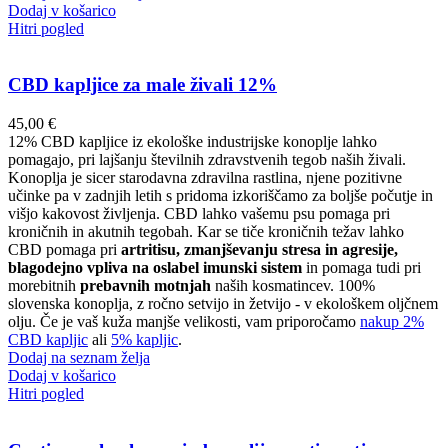
Dodaj v košarico
Hitri pogled
CBD kapljice za male živali 12%
45,00
€
12% CBD kapljice iz ekološke industrijske konoplje lahko
pomagajo, pri lajšanju številnih zdravstvenih tegob naših živali.
Konoplja je sicer starodavna zdravilna rastlina, njene pozitivne
učinke pa v zadnjih letih s pridoma izkoriščamo za boljše počutje in
višjo kakovost življenja. CBD lahko vašemu psu pomaga pri
kroničnih in akutnih tegobah. Kar se tiče kroničnih težav lahko
CBD pomaga pri
artritisu, zmanjševanju stresa in agresije,
blagodejno vpliva na oslabel imunski sistem
in pomaga tudi pri
morebitnih
prebavnih motnjah
naših kosmatincev. 100%
slovenska konoplja, z ročno setvijo in žetvijo - v ekološkem oljčnem
olju. Če je vaš kuža manjše velikosti, vam priporočamo
nakup 2%
CBD kapljic
ali
5% kapljic
.
Dodaj na seznam želja
Dodaj v košarico
Hitri pogled