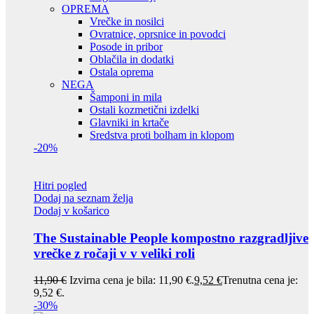
OPREMA
Vrečke in nosilci
Ovratnice, oprsnice in povodci
Posode in pribor
Oblačila in dodatki
Ostala oprema
NEGA
Šamponi in mila
Ostali kozmetični izdelki
Glavniki in krtače
Sredstva proti bolham in klopom
-20%
Hitri pogled
Dodaj na seznam želja
Dodaj v košarico
The Sustainable People kompostno razgradljive
vrečke z ročaji v v veliki roli
11,90
€
Izvirna cena je bila: 11,90 €.
9,52
€
Trenutna cena je:
9,52 €.
-30%