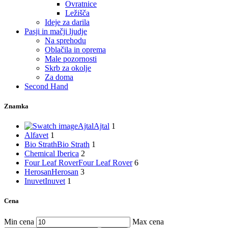
Ovratnice
Ležišča
Ideje za darila
Pasji in mačji ljudje
Na sprehodu
Oblačila in oprema
Male pozornosti
Skrb za okolje
Za doma
Second Hand
Znamka
Ajtal
Ajtal
1
Alfavet
1
Bio Strath
Bio Strath
1
Chemical Iberica
2
Four Leaf Rover
Four Leaf Rover
6
Herosan
Herosan
3
Inuvet
Inuvet
1
Cena
Min cena
Max cena