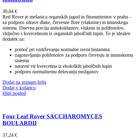
30,64
€
Red Rover je mešanica organskih jagod in fitonutrientov v prahu -
za podporo zdrave dlake, črevesne flore (vlaknine) in imunskega
sistema. Dnevna porcija antioksidantov, vlaknin in polifenolov,
vključno s kvercetinom iz organskih jabolčnih lupin. To je idealen
dodatek za:
pomoč pri vzdrževanju normalne ravni histamina
zagotavljanju polifenolov za podporo črevesju in imunskemu
sistemu
naravni vir kvercetina iz ekoloških jabolčnih lupin
podporo normalnemu delovanju možganov
Dodaj na seznam želja
Dodaj v košarico
Hitri pogled
Four Leaf Rover SACCHAROMYCES
BOULARDII
37,24
€