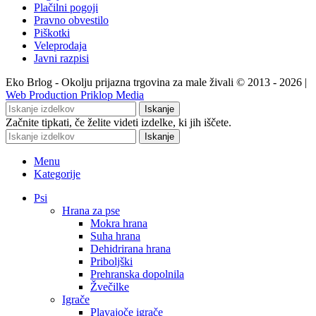
Plačilni pogoji
Pravno obvestilo
Piškotki
Veleprodaja
Javni razpisi
Eko Brlog - Okolju prijazna trgovina za male živali © 2013 - 2026 |
Web Production Priklop Media
Iskanje
Začnite tipkati, če želite videti izdelke, ki jih iščete.
Iskanje
Menu
Kategorije
Psi
Hrana za pse
Mokra hrana
Suha hrana
Dehidrirana hrana
Priboljški
Prehranska dopolnila
Žvečilke
Igrače
Plavajoče igrače