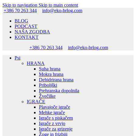
Skip to navigation
Skip to main content
+386 70 263 344
info@eko-brlog.com
BLOG
PODCAST
NAŠA ZGODBA
KONTAKT
+386 70 263 344
info@eko-brlog.com
Psi
HRANA
Suha hrana
Mokra hrana
Dehidrirana hrana
Priboljški
Prehranska dopolnila
Žvečilke
IGRAČE
Plavajoče igrače
Mehke igrače
Igrače s piskačem
Igrače z vrvjo
Igrače za grizenje
Žoge in frizbiji