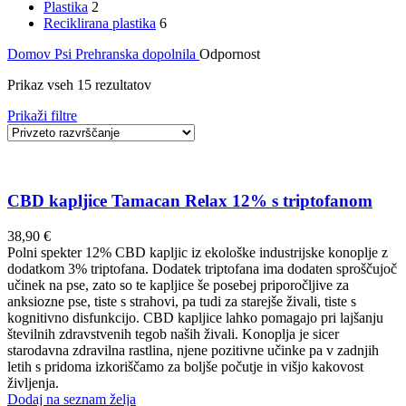
Plastika
2
Reciklirana plastika
6
Domov
Psi
Prehranska dopolnila
Odpornost
Prikaz vseh 15 rezultatov
Prikaži filtre
CBD kapljice Tamacan Relax 12% s triptofanom
38,90
€
Polni spekter 12% CBD kapljic iz ekološke industrijske konoplje z
dodatkom 3% triptofana. Dodatek triptofana ima dodaten sproščujoč
učinek na pse, zato so te kapljice še posebej priporočljive za
anksiozne pse, tiste s strahovi, pa tudi za starejše živali, tiste s
kognitivno disfunkcijo. CBD kapljice lahko pomagajo pri lajšanju
številnih zdravstvenih tegob naših živali. Konoplja je sicer
starodavna zdravilna rastlina, njene pozitivne učinke pa v zadnjih
letih s pridoma izkoriščamo za boljše počutje in višjo kakovost
življenja.
Dodaj na seznam želja