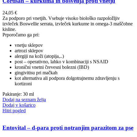
Cortisan – kurkuma in bosvelija proti vnetju
24,05
€
Za podporo pri vnetjih. Vsebuje visoko biološko razpoložljiv
izvleček Boswellie serrata, izvleček kurkume in omega-3 maščobne
kisline.
Prporočamo ga pri:
vnetju sklepov
artrozi sklepov
alergiji na koži (atopija,..)
post – operativno, lahko v kombinaciji s NSAID
kronični vnetni črevesni bolezni (IBD)
gingivitisu pri mačkah
kot alternativa ali podpora dolgotrajnemu zdravljenju s
kortizoni
Pakiranje: 30 ml
Dodaj na seznam želja
Dodaj v košarico
Hitri pogled
Entovital – d-para proti notranjim parazitom za pse