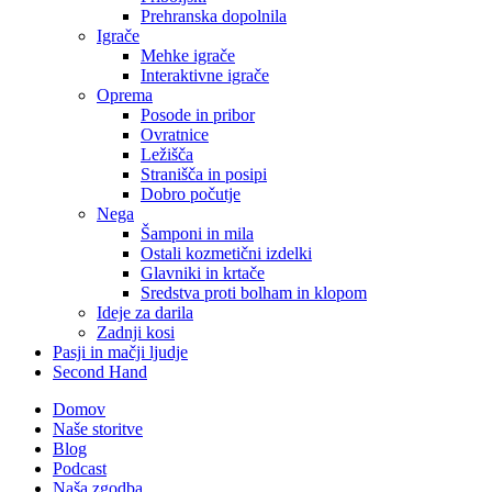
Prehranska dopolnila
Igrače
Mehke igrače
Interaktivne igrače
Oprema
Posode in pribor
Ovratnice
Ležišča
Stranišča in posipi
Dobro počutje
Nega
Šamponi in mila
Ostali kozmetični izdelki
Glavniki in krtače
Sredstva proti bolham in klopom
Ideje za darila
Zadnji kosi
Pasji in mačji ljudje
Second Hand
Domov
Naše storitve
Blog
Podcast
Naša zgodba