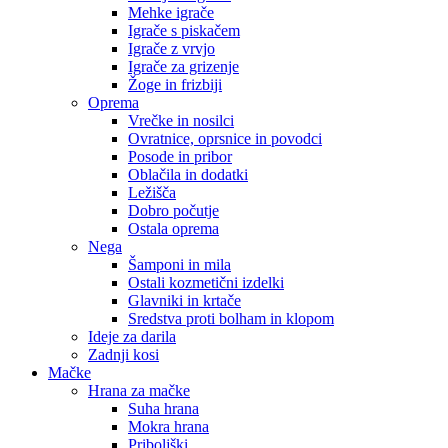
Mehke igrače
Igrače s piskačem
Igrače z vrvjo
Igrače za grizenje
Žoge in frizbiji
Oprema
Vrečke in nosilci
Ovratnice, oprsnice in povodci
Posode in pribor
Oblačila in dodatki
Ležišča
Dobro počutje
Ostala oprema
Nega
Šamponi in mila
Ostali kozmetični izdelki
Glavniki in krtače
Sredstva proti bolham in klopom
Ideje za darila
Zadnji kosi
Mačke
Hrana za mačke
Suha hrana
Mokra hrana
Priboljški