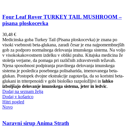
Four Leaf Rover TURKEY TAIL MUSHROOM –
pisana ploskocevka
30,48
€
Medicinska goba Turkey Tail (Pisana ploskocevka) je znana po
visoki vsebnosti beta-glukana, zaradi česar je ena najpomembnejših
gob za podporo normalnega delovanja imunskega sistema. Na voljo
v visokokakovostnem izdelku v obliki prahu. Kitajska medicina že
stoletja verjame, da pomaga pri različnih zdravstvenih težavah.
Njena sposobnost podpiranja pravilnega delovanja imunskega
sistema je posledica posebnega polisaharida, imenovanega beta-
glukan. Postopek dvojne ekstrakcije zagotavlja, da so koristni beta-
glukani in triterpenoidi v gobi biološko razpoložljivi in
lahko
izboljšajo delovanje imunskega sistema, jeter in ledvic
.
Dodaj na seznam želja
Dodaj v košarico
Hitri pogled
Novo
Naravni sirup Anima Strath