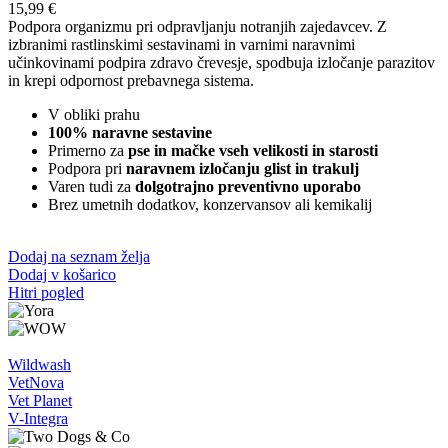
15,99
€
Podpora organizmu pri odpravljanju notranjih zajedavcev. Z
izbranimi rastlinskimi sestavinami in varnimi naravnimi
učinkovinami podpira zdravo črevesje, spodbuja izločanje parazitov
in krepi odpornost prebavnega sistema.
V obliki prahu
100% naravne sestavine
Primerno za
pse in mačke vseh velikosti in starosti
Podpora pri
naravnem izločanju glist in trakulj
Varen tudi za
dolgotrajno preventivno uporabo
Brez umetnih dodatkov, konzervansov ali kemikalij
Dodaj na seznam želja
Dodaj v košarico
Hitri pogled
Wildwash
VetNova
Vet Planet
V-Integra