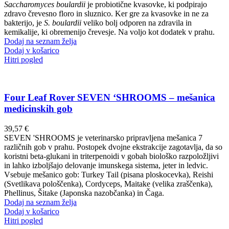
Saccharomyces boulardii
je probiotične kvasovke, ki podpirajo
zdravo črevesno floro in sluznico. Ker gre za kvasovke in ne za
bakterijo, je
S. boulardii
veliko bolj odporen na zdravila in
kemikalije, ki obremenijo črevesje. Na voljo kot dodatek v prahu.
Dodaj na seznam želja
Dodaj v košarico
Hitri pogled
Four Leaf Rover SEVEN ‘SHROOMS – mešanica
medicinskih gob
39,57
€
SEVEN 'SHROOMS je veterinarsko pripravljena mešanica 7
različnih gob v prahu. Postopek dvojne ekstrakcije zagotavlja, da so
koristni beta-glukani in triterpenoidi v gobah biološko razpoložljivi
in lahko izboljšajo delovanje imunskega sistema, jeter in ledvic.
Vsebuje mešanico gob: Turkey Tail (pisana ploskocevka), Reishi
(Svetlikava pološčenka), Cordyceps, Maitake (velika zraščenka),
Phellinus, Šitake (Japonska nazobčanka) in Čaga.
Dodaj na seznam želja
Dodaj v košarico
Hitri pogled