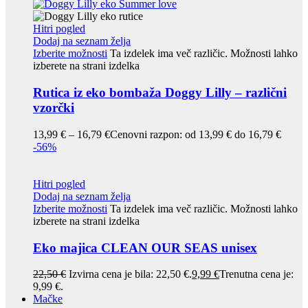
Hitri pogled
Dodaj na seznam želja
Izberite možnosti
Ta izdelek ima več različic. Možnosti lahko
izberete na strani izdelka
Rutica iz eko bombaža Doggy Lilly – različni
vzorčki
13,99
€
–
16,79
€
Cenovni razpon: od 13,99 € do 16,79 €
-56%
Hitri pogled
Dodaj na seznam želja
Izberite možnosti
Ta izdelek ima več različic. Možnosti lahko
izberete na strani izdelka
Eko majica CLEAN OUR SEAS unisex
22,50
€
Izvirna cena je bila: 22,50 €.
9,99
€
Trenutna cena je:
9,99 €.
Mačke