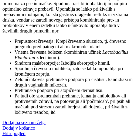
primerna za pse in mačke. Spodbuja rast bifidobakterij in podpira
optimalno zdravje prebavil. Uporablja se lahko pri živalih s
prebavnimi motnjami, kot sta gastroezofagealni refluks in vztrajna
driska, vendar se zaradi novega pristopa kombiniranja pre- in
probiotikov v enem izdelku lahko učinkovito uporablja tudi v
številnih drugih primerih, npr:
Prepustnost črevesja: Krepi črevesno sluznico, tj. črevesno
pregrado pred patogeni ali makromolekulami.
Vnetna črevesna bolezen (kombiniran učinek
Lactobacillus
Plantarum
z lecitinom).
Sindrom malabsorpcije: Izboljša absorpcijo hranil.
Spodbuja črevesno motiliteto, zato se lahko uporablja pri
kroničnem zaprtju.
Zelo učinkovita prehranska podpora pri cistitisu, kandidiazi in
drugih vaginalnih mikozah.
Prehranska podpora pri atopičnem dermatitisu.
Pa tudi ob: spremembah prehrane, jemanju antibiotikov ali
protivnetnih zdravil, na potovanju ali 'počitnicah', pri psih ali
mačkah pod stresom zaradi brejosti ali dojenja, pri živalih z
ločitveno tesnobo, itd
Dodaj na seznam želja
Dodaj v košarico
Hitri pogled