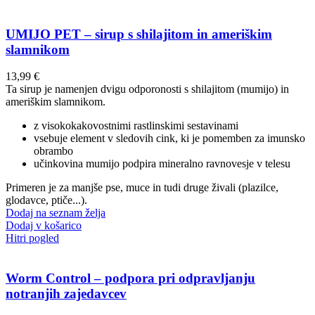
UMIJO PET – sirup s shilajitom in ameriškim
slamnikom
13,99
€
Ta sirup je namenjen dvigu odporonosti s shilajitom (mumijo) in
ameriškim slamnikom.
z visokokakovostnimi rastlinskimi sestavinami
vsebuje element v sledovih cink, ki je pomemben za imunsko
obrambo
učinkovina mumijo podpira mineralno ravnovesje v telesu
Primeren je za manjše pse, muce in tudi druge živali (plazilce,
glodavce, ptiče...).
Dodaj na seznam želja
Dodaj v košarico
Hitri pogled
Worm Control – podpora pri odpravljanju
notranjih zajedavcev