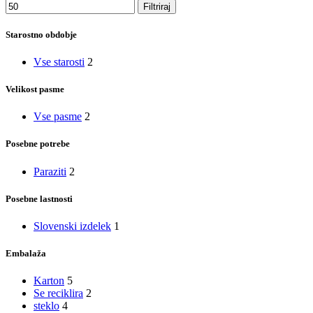
Filtriraj
Starostno obdobje
Vse starosti
2
Velikost pasme
Vse pasme
2
Posebne potrebe
Paraziti
2
Posebne lastnosti
Slovenski izdelek
1
Embalaža
Karton
5
Se reciklira
2
steklo
4