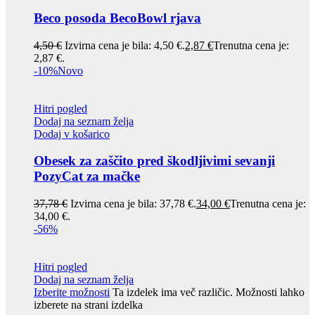
Beco posoda BecoBowl rjava
4,50
€
Izvirna cena je bila: 4,50 €.
2,87
€
Trenutna cena je:
2,87 €.
-10%
Novo
Hitri pogled
Dodaj na seznam želja
Dodaj v košarico
Obesek za zaščito pred škodljivimi sevanji
PozyCat za mačke
37,78
€
Izvirna cena je bila: 37,78 €.
34,00
€
Trenutna cena je:
34,00 €.
-56%
Hitri pogled
Dodaj na seznam želja
Izberite možnosti
Ta izdelek ima več različic. Možnosti lahko
izberete na strani izdelka