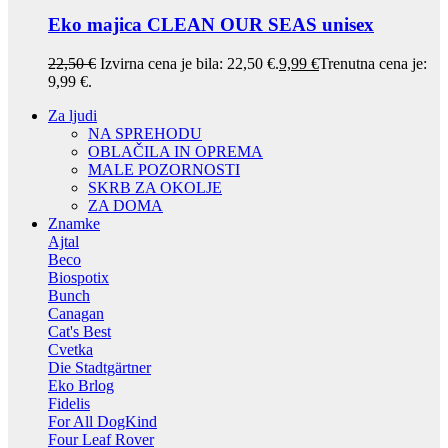
Eko majica CLEAN OUR SEAS unisex
22,50
€
Izvirna cena je bila: 22,50 €.
9,99
€
Trenutna cena je:
9,99 €.
Za ljudi
NA SPREHODU
OBLAČILA IN OPREMA
MALE POZORNOSTI
SKRB ZA OKOLJE
ZA DOMA
Znamke
Ajtal
Beco
Biospotix
Bunch
Canagan
Cat's Best
Cvetka
Die Stadtgärtner
Eko Brlog
Fidelis
For All DogKind
Four Leaf Rover