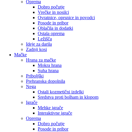
Oprema
Dobro počutje
Vrečke in nosilci
Ovratnice, oprsnice in povodci
Posode in pribor
Oblačila in dodatki
Ostala oprema
Ležišča
Ideje za darila
Zadnji kosi
Mačke
Hrana za mačke
Mokra hrana
Suha hrana
Priboljški
Prehranska dopolnila
Nega
Ostali kozmetični izdelki
Sredstva proti bolham in klopom
Igrače
Mehke igrače
Interaktivne igrače
Oprema
Dobro počutje
Posode in pribor