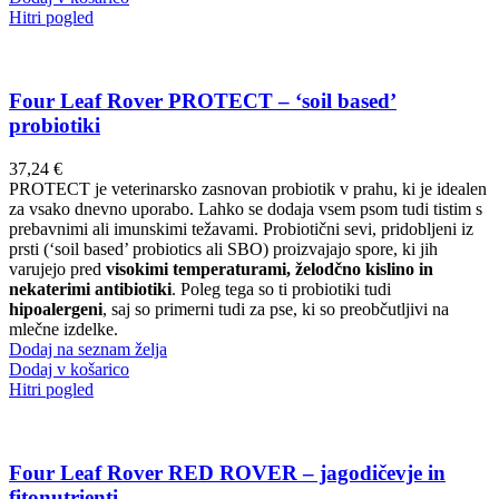
Hitri pogled
Four Leaf Rover PROTECT – ‘soil based’
probiotiki
37,24
€
PROTECT je veterinarsko zasnovan probiotik v prahu, ki je idealen
za vsako dnevno uporabo. Lahko se dodaja vsem psom tudi tistim s
prebavnimi ali imunskimi težavami. Probiotični sevi, pridobljeni iz
prsti (‘soil based’ probiotics ali SBO) proizvajajo spore, ki jih
varujejo pred
visokimi temperaturami, želodčno kislino in
nekaterimi antibiotiki
. Poleg tega so ti probiotiki tudi
hipoalergeni
, saj so primerni tudi za pse, ki so preobčutljivi na
mlečne izdelke.
Dodaj na seznam želja
Dodaj v košarico
Hitri pogled
Four Leaf Rover RED ROVER – jagodičevje in
fitonutrienti