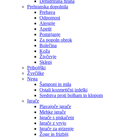
Dehidrirana hrana
Prehranska dopolnila
Prebava
Odpornost
Alergije
Apetit
Pomirjanje
Za popoln obrok
Bolečina
Koža
Živčevje
Sklepi
Priboljški
Žvečilke
Nega
Šamponi in mila
Ostali kozmetični izdelki
Sredstva proti bolham in klopom
Igrače
Plavajoče igrače
Mehke igrače
Igrače s piskačem
Igrače z vrvjo
Igrače za grizenje
Žoge in frizbiji