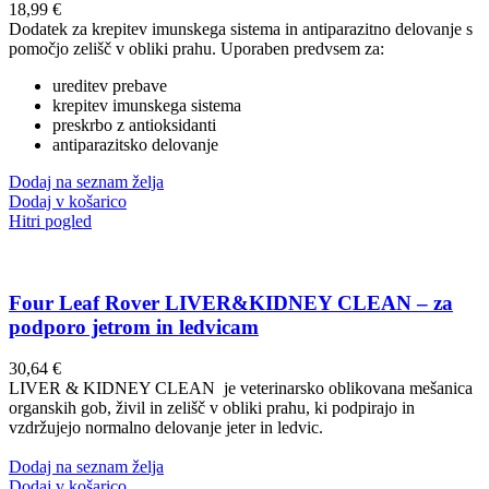
18,99
€
Dodatek za krepitev imunskega sistema in antiparazitno delovanje s
pomočjo zelišč v obliki prahu. Uporaben predvsem za:
ureditev prebave
krepitev imunskega sistema
preskrbo z antioksidanti
antiparazitsko delovanje
Dodaj na seznam želja
Dodaj v košarico
Hitri pogled
Four Leaf Rover LIVER&KIDNEY CLEAN – za
podporo jetrom in ledvicam
30,64
€
LIVER & KIDNEY CLEAN je veterinarsko oblikovana mešanica
organskih gob, živil in zelišč v obliki prahu, ki podpirajo in
vzdržujejo normalno delovanje jeter in ledvic.
Dodaj na seznam želja
Dodaj v košarico