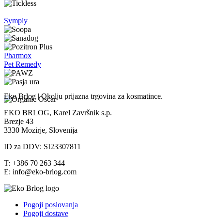
Symply
Pharmox
Pet Remedy
Eko Brlog | Okolju prijazna trgovina za kosmatince.
EKO BRLOG, Karel Završnik s.p.
Brezje 43
3330 Mozirje, Slovenija
ID za DDV: SI23307811
T: +386 70 263 344
E: info@eko-brlog.com
Pogoji poslovanja
Pogoji dostave