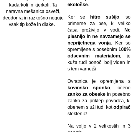
ekološke
.
kadarkoli in kjerkoli. Ta
naravna mešanica osveži,
Ker se
hitro sušijo
, so
deodorira in razkošno neguje
primerne za pse, ki veliko
vsak tip kože in dlake.
časa preživijo v vodi.
Ne
plesnijo
in
ne navzamejo se
neprijetnega vonja
. Ker so
opremljene s posebnim
100%
odsevnim materialom
, je
kuža tudi ponoči bolj viden in
s tem varnejši.
Ovratnica je opremljena s
kovinsko sponko
, ločeno
zanko za obeske
in posebno
zanko za priklep povodca, ki
obenem služi tudi kot
odpirač
steklenic!
Na voljo v 2 velikostih in 3