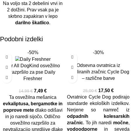
Na voljo sta 2 debelini vrvi in
2 dolžini. Prav vsak pa je
skrbno zapakiran v lepo
darilno škatlico
.
Podobni izdelki
-50%
-30%
Odsevna ovratnica iz
For All DogKind osvežilno
recikliranih zračnic Cycle Dog
razpršilo za pse Daily
– različne barve
Freshner
17,50
€
7,49
€
25,00
€
14,99
€
Ovratnice Cycle Dog podirajo
Ta osvežilna mešanica
standarde ekoloških izdelkov.
evkaliptusa, bergamotke in
Nerjene so namreč iz
poprove mete
dlako odišavi
odpadnih kolesarskih
in jo naredi sijočo. Odlično
zračnic
. To jih naredi
močne
,
osvežilno razpršilo za
vodoodporne
in seveda
nevtralizacijo smrdljive dlake