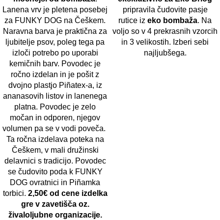
Lanena vrv je pletena posebej
pripravila čudovite pasje
za FUNKY DOG na Češkem.
rutice iz
eko bombaža
. Na
Naravna barva je praktična za
voljo so v 4 prekrasnih vzorcih
ljubitelje psov, poleg tega pa
in 3 velikostih. Izberi sebi
izloči potrebo po uporabi
najljubšega.
kemičnih barv. Povodec je
ročno izdelan in je pošit z
dvojno plastjo Piñatex-a, iz
ananasovih listov in lanenega
platna. Povodec je zelo
močan in odporen, njegov
volumen pa se v vodi poveča.
Ta ročna izdelava poteka na
Češkem, v mali družinski
delavnici s tradicijo. Povodec
se čudovito poda k FUNKY
DOG ovratnici in Piñamka
torbici.
2,50€ od cene izdelka
gre v zavetišča oz.
živaloljubne organizacije.