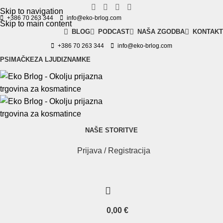
Skip to navigation
+386 70 263 344
info@eko-brlog.com
Skip to main content
BLOG
PODCAST
NAŠA ZGODBA
KONTAKT
+386 70 263 344
info@eko-brlog.com
PSI
MAČKE
ZA LJUDI
ZNAMKE
NAŠE STORITVE
Prijava / Registracija
0,00
€