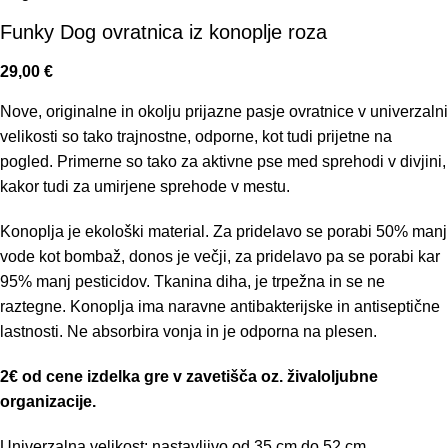
Funky Dog ovratnica iz konoplje roza
29,00
€
Nove, originalne in okolju prijazne pasje ovratnice v univerzalni
velikosti so tako trajnostne, odporne, kot tudi prijetne na
pogled. Primerne so tako za aktivne pse med sprehodi v divjini,
kakor tudi za umirjene sprehode v mestu.
Konoplja je ekološki material. Za pridelavo se porabi 50% manj
vode kot bombaž, donos je večji, za pridelavo pa se porabi kar
95% manj pesticidov. Tkanina diha, je trpežna in se ne
raztegne. Konoplja ima naravne antibakterijske in antiseptične
lastnosti. Ne absorbira vonja in je odporna na plesen.
2€ od cene izdelka gre v zavetišča oz. živaloljubne
organizacije.
Univerzalna velikost: nastavljivo od 35 cm do 52 cm.