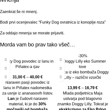
Zaenkrat še ni mnenj.
Bodi prvi ocenjevalec “Funky Dog ovratnica iz konoplje roza”
Za oddajo mnenja se morate
prijaviti
.
Morda vam bo prav tako všeč…
-30%
Funky Dog povodec iz lanu in
Piñatex-a rjav
Rutica iz eko bombaža Doggy
31,00
€
–
40,00
€
Lilly – različni vzorčki
Naraven pasji povodec iz
lanu in Piñatex nadomestka
13,99
€
–
16,79
€
za usnje iz ananasovih listov.
Mlada podjetnica Maja
Lan
je čudovit naraven
ustvarja pod blagovno
material, ki je do
30%
znamko Doggy Lilly. Tokrat je
močnejši od bombaža
.
ekskluzivno za Eko Brlog