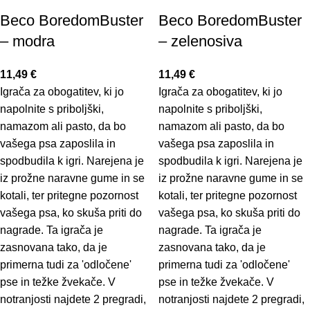
Beco BoredomBuster
Beco BoredomBuster
– modra
– zelenosiva
11,49
€
11,49
€
Igrača za obogatitev, ki jo
Igrača za obogatitev, ki jo
napolnite s priboljški,
napolnite s priboljški,
namazom ali pasto, da bo
namazom ali pasto, da bo
vašega psa zaposlila in
vašega psa zaposlila in
spodbudila k igri. Narejena je
spodbudila k igri. Narejena je
iz prožne naravne gume in se
iz prožne naravne gume in se
kotali, ter pritegne pozornost
kotali, ter pritegne pozornost
vašega psa, ko skuša priti do
vašega psa, ko skuša priti do
nagrade. Ta igrača je
nagrade. Ta igrača je
zasnovana tako, da je
zasnovana tako, da je
primerna tudi za 'odločene'
primerna tudi za 'odločene'
pse in težke žvekače. V
pse in težke žvekače. V
notranjosti najdete 2 pregradi,
notranjosti najdete 2 pregradi,