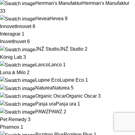
Herrman's Manufaktur
Herrman's Manufaktur
33
Hevea
Hevea
9
Innovet
Innovet
8
Interagrar
1
Inuvet
Inuvet
6
JNŽ Studio
JNŽ Studio
2
König Lab
3
Lanco
Lanco
1
Luna & Milo
2
Lupine Eco
Lupine Eco
1
Naturea
Naturea
5
Organic Oscar
Organic Oscar
3
Pasja ura
Pasja ura
1
PAWZ
PAWZ
2
Pet Remedy
3
Pharmox
1
Pozitron Plus
Pozitron Plus
1