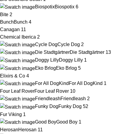
Biospotix
Biospotix
6
Bite
2
Bunch
Bunch
4
Canagan
11
Chemical Iberica
2
Cycle Dog
Cycle Dog
2
Die Stadtgärtner
Die Stadtgärtner
13
Doggy Lilly
Doggy Lilly
1
Eko Brlog
Eko Brlog
5
Elixirs & Co
4
For All DogKind
For All DogKind
1
Four Leaf Rover
Four Leaf Rover
10
Friendleash
Friendleash
2
Funky Dog
Funky Dog
52
Fur Viking
1
Good Boy
Good Boy
1
Herosan
Herosan
11