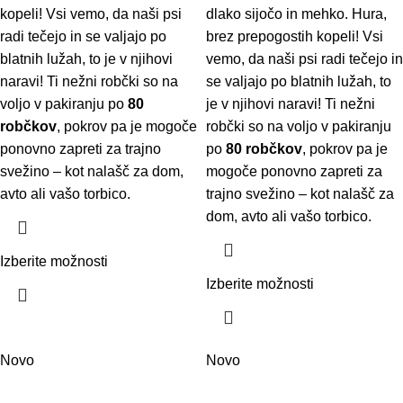
kopeli! Vsi vemo, da naši psi
dlako sijočo in mehko. Hura,
radi tečejo in se valjajo po
brez prepogostih kopeli! Vsi
blatnih lužah, to je v njihovi
vemo, da naši psi radi tečejo in
naravi! Ti nežni robčki so na
se valjajo po blatnih lužah, to
voljo v pakiranju po
80
je v njihovi naravi! Ti nežni
robčkov
, pokrov pa je mogoče
robčki so na voljo v pakiranju
ponovno zapreti za trajno
po
80 robčkov
, pokrov pa je
svežino – kot nalašč za dom,
mogoče ponovno zapreti za
avto ali vašo torbico.
trajno svežino – kot nalašč za
dom, avto ali vašo torbico.
Izberite možnosti
Izberite možnosti
Novo
Novo