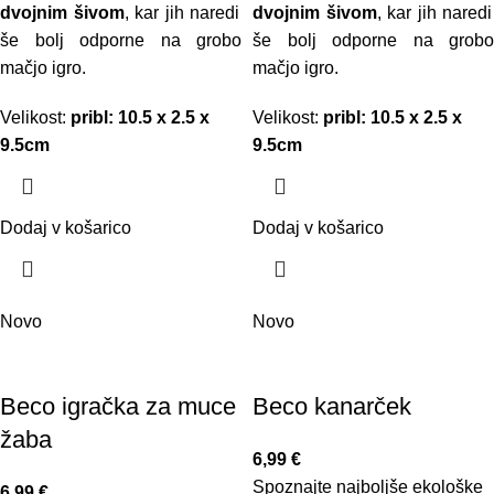
dvojnim šivom
, kar jih naredi
dvojnim šivom
, kar jih naredi
še bolj odporne na grobo
še bolj odporne na grobo
mačjo igro.
mačjo igro.
Velikost:
pribl: 10.5 x 2.5 x
Velikost:
pribl: 10.5 x 2.5 x
9.5cm
9.5cm
Dodaj v košarico
Dodaj v košarico
Novo
Novo
Beco igračka za muce
Beco kanarček
žaba
6,99
€
Spoznajte najboljše ekološke
6,99
€