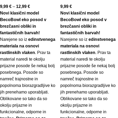
9,99
€
–
12,99
€
9,99
€
Novi klasični model
Novi klasični model
BecoBowl eko posod v
BecoBowl eko posod v
brezčasni obliki in
brezčasni obliki in
fantastičnih barvah!
fantastičnih barvah!
Narejene so iz
edinstvenega
Narejene so iz
edinstvenega
materiala na osnovi
materiala na osnovi
rastlinskih vlaken
. Prav ta
rastlinskih vlaken
. Prav ta
material naredi te okolju
material naredi te okolju
prijazne posode še nekaj bolj
prijazne posode še nekaj bolj
posebnega. Posode so
posebnega. Posode so
namreč trajnostne in
namreč trajnostne in
popolnoma biorazgradljive ko
popolnoma biorazgradljive ko
jih prenehamo uporabljati.
jih prenehamo uporabljati.
Oblikovane so tako da so
Oblikovane so tako da so
okolju prijazne in
okolju prijazne in
funkcionalne, odporne in
funkcionalne, odporne in