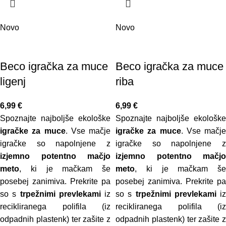
Novo
Novo
Beco igračka za muce
Beco igračka za muce
ligenj
riba
6,99
€
6,99
€
Spoznajte najboljše ekološke
Spoznajte najboljše ekološke
igračke za muce
. Vse mačje
igračke za muce
. Vse mačje
igračke so napolnjene z
igračke so napolnjene z
izjemno potentno mačjo
izjemno potentno mačjo
meto
, ki je mačkam še
meto
, ki je mačkam še
posebej zanimiva. Prekrite pa
posebej zanimiva. Prekrite pa
so s
trpežnimi prevlekami
iz
so s
trpežnimi prevlekami
iz
recikliranega polifila (iz
recikliranega polifila (iz
odpadnih plastenk) ter zašite z
odpadnih plastenk) ter zašite z