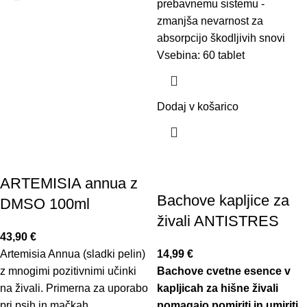
prebavnemu sistemu -
zmanjša nevarnost za
absorpcijo škodljivih snovi
Vsebina: 60 tablet
Dodaj v košarico
ARTEMISIA annua z
Bachove kapljice za
DMSO 100ml
živali ANTISTRES
43,90
€
Artemisia Annua (sladki pelin)
14,99
€
z mnogimi pozitivnimi učinki
Bachove cvetne esence v
na živali. Primerna za uporabo
kapljicah za hišne živali
pri psih in mačkah.
pomagajo pomiriti in umiriti