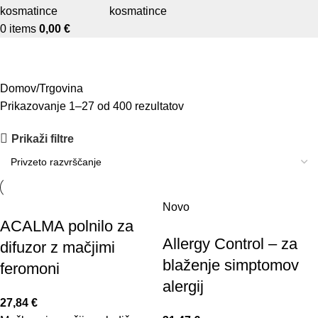
0
items
0,00
€
Trgovina
Domov
Trgovina
Prikazovanje 1–27 od 400 rezultatov
Prikaži filtre
Novo
ACALMA polnilo za
Allergy Control – za
difuzor z mačjimi
blaženje simptomov
feromoni
alergij
27,84
€