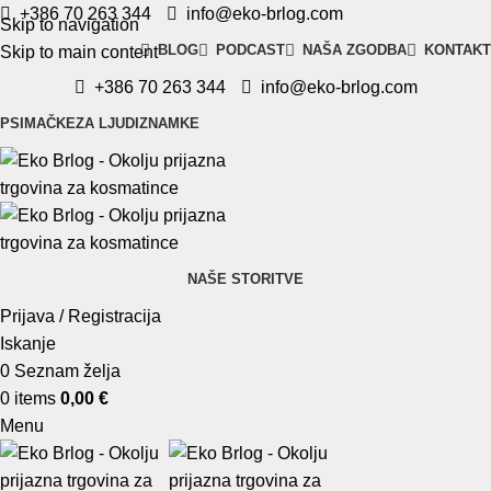
+386 70 263 344
info@eko-brlog.com
Skip to navigation
BLOG
PODCAST
NAŠA ZGODBA
KONTAKT
Skip to main content
+386 70 263 344
info@eko-brlog.com
PSI
MAČKE
ZA LJUDI
ZNAMKE
NAŠE STORITVE
Prijava / Registracija
Iskanje
0
Seznam želja
0
items
0,00
€
Menu