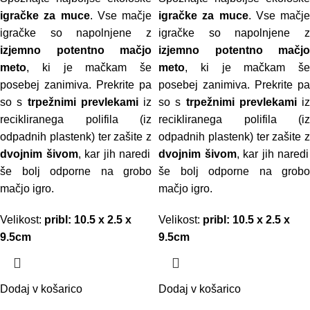
igračke za muce
. Vse mačje
igračke za muce
. Vse mačje
igračke so napolnjene z
igračke so napolnjene z
izjemno potentno mačjo
izjemno potentno mačjo
meto
, ki je mačkam še
meto
, ki je mačkam še
posebej zanimiva. Prekrite pa
posebej zanimiva. Prekrite pa
so s
trpežnimi prevlekami
iz
so s
trpežnimi prevlekami
iz
recikliranega polifila (iz
recikliranega polifila (iz
odpadnih plastenk) ter zašite z
odpadnih plastenk) ter zašite z
dvojnim šivom
, kar jih naredi
dvojnim šivom
, kar jih naredi
še bolj odporne na grobo
še bolj odporne na grobo
mačjo igro.
mačjo igro.
Velikost:
pribl: 10.5 x 2.5 x
Velikost:
pribl: 10.5 x 2.5 x
9.5cm
9.5cm
Dodaj v košarico
Dodaj v košarico