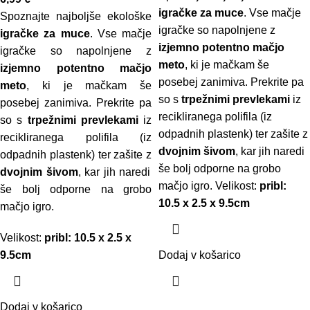
igračke za muce
. Vse mačje
Spoznajte najboljše ekološke
igračke so napolnjene z
igračke za muce
. Vse mačje
izjemno potentno mačjo
igračke so napolnjene z
meto
, ki je mačkam še
izjemno potentno mačjo
posebej zanimiva. Prekrite pa
meto
, ki je mačkam še
so s
trpežnimi prevlekami
iz
posebej zanimiva. Prekrite pa
recikliranega polifila (iz
so s
trpežnimi prevlekami
iz
odpadnih plastenk) ter zašite z
recikliranega polifila (iz
dvojnim šivom
, kar jih naredi
odpadnih plastenk) ter zašite z
še bolj odporne na grobo
dvojnim šivom
, kar jih naredi
mačjo igro. Velikost:
pribl:
še bolj odporne na grobo
10.5 x 2.5 x 9.5cm
mačjo igro.
Velikost:
pribl: 10.5 x 2.5 x
9.5cm
Dodaj v košarico
Dodaj v košarico