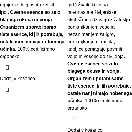
ognjemetih, glasnih zvokih
ipd.) Živali, ki se na
ipd..
Cvetne esence so zelo
novonastale življenjske
blagega okusa in vonja.
okoliščine odzovejo z žalostjo,
Organizem uporabi samo
pomanjkanjem veselja,
tiste esence, ki jih potrebuje,
nezanimanjem za igro,
ostale nanj nimajo nobenega
pomanjkanjem apetita,
učinka.
100% certificirano
kapljice pomagajo povrniti
organsko
voljo in veselje do življenja.
Cvetne esence so zelo
blagega okusa in vonja.
Dodaj v košarico
Organizem uporabi samo
tiste esence, ki jih potrebuje,
ostale nanj nimajo nobenega
učinka.
100% certificirano
organsko
Dodaj v košarico