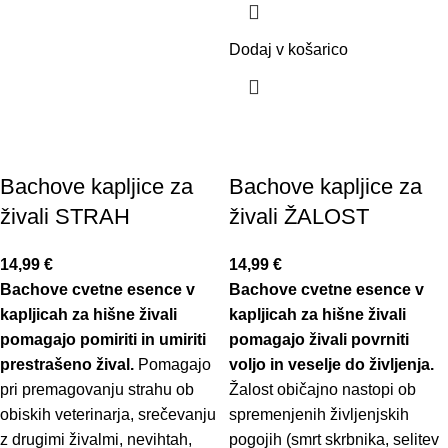
Dodaj v košarico
Bachove kapljice za
Bachove kapljice za
živali STRAH
živali ŽALOST
14,99
€
14,99
€
Bachove cvetne esence v
Bachove cvetne esence v
kapljicah za hišne živali
kapljicah za hišne živali
pomagajo pomiriti in umiriti
pomagajo živali povrniti
prestrašeno žival.
Pomagajo
voljo in veselje do življenja.
pri premagovanju strahu ob
Žalost običajno nastopi ob
obiskih veterinarja, srečevanju
spremenjenih življenjskih
z drugimi živalmi, nevihtah,
pogojih (smrt skrbnika, selitev