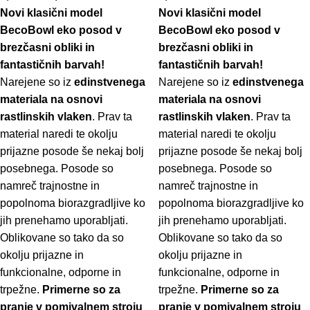
Novi klasični model
Novi klasični model
BecoBowl eko posod v
BecoBowl eko posod v
brezčasni obliki in
brezčasni obliki in
fantastičnih barvah!
fantastičnih barvah!
Narejene so iz
edinstvenega
Narejene so iz
edinstvenega
materiala na osnovi
materiala na osnovi
rastlinskih vlaken
. Prav ta
rastlinskih vlaken
. Prav ta
material naredi te okolju
material naredi te okolju
prijazne posode še nekaj bolj
prijazne posode še nekaj bolj
posebnega. Posode so
posebnega. Posode so
namreč trajnostne in
namreč trajnostne in
popolnoma biorazgradljive ko
popolnoma biorazgradljive ko
jih prenehamo uporabljati.
jih prenehamo uporabljati.
Oblikovane so tako da so
Oblikovane so tako da so
okolju prijazne in
okolju prijazne in
funkcionalne, odporne in
funkcionalne, odporne in
trpežne.
Primerne so za
trpežne.
Primerne so za
pranje v pomivalnem stroju
pranje v pomivalnem stroju