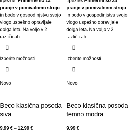
trpežne.
Primerne so za
trpežne.
Primerne so za
pranje v pomivalnem stroju
pranje v pomivalnem stroju
in bodo v gospodinjstvu svojo
in bodo v gospodinjstvu svojo
vlogo uspešno opravljale
vlogo uspešno opravljale
dolga leta. Na voljo v 2
dolga leta. Na voljo v 2
različicah.
različicah.
Izberite možnosti
Izberite možnosti
Novo
Novo
Beco klasična posoda
Beco klasična posoda
siva
temno modra
9,99
€
–
12,99
€
9,99
€