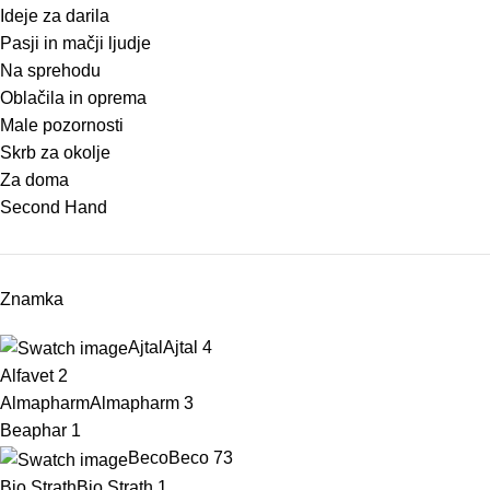
Ideje za darila
Pasji in mačji ljudje
Na sprehodu
Oblačila in oprema
Male pozornosti
Skrb za okolje
Za doma
Second Hand
Znamka
Ajtal
Ajtal
4
Alfavet
2
Almapharm
Almapharm
3
Beaphar
1
Beco
Beco
73
Bio Strath
Bio Strath
1