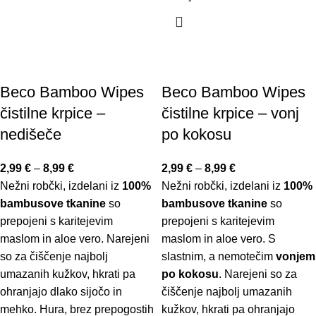
Beco Bamboo Wipes
Beco Bamboo Wipes
čistilne krpice –
čistilne krpice – vonj
nedišeče
po kokosu
2,99
€
–
8,99
€
2,99
€
–
8,99
€
Nežni robčki, izdelani iz
100%
Nežni robčki, izdelani iz
100%
bambusove tkanine
so
bambusove tkanine
so
prepojeni s karitejevim
prepojeni s karitejevim
maslom in aloe vero. Narejeni
maslom in aloe vero. S
so za čiščenje najbolj
slastnim, a nemotečim
vonjem
umazanih kužkov, hkrati pa
po kokosu
. Narejeni so za
ohranjajo dlako sijočo in
čiščenje najbolj umazanih
mehko. Hura, brez prepogostih
kužkov, hkrati pa ohranjajo