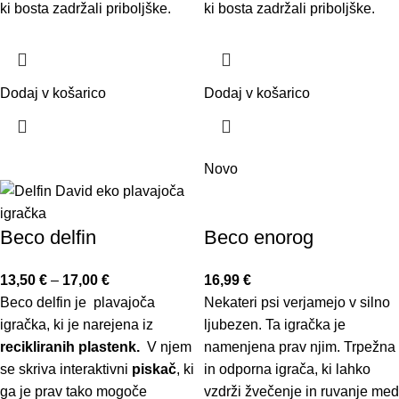
ki bosta zadržali priboljške.
ki bosta zadržali priboljške.
Dodaj v košarico
Dodaj v košarico
Novo
Beco delfin
Beco enorog
13,50
€
–
17,00
€
16,99
€
Beco delfin je plavajoča
Nekateri psi verjamejo v silno
igračka, ki je narejena iz
ljubezen. Ta igračka je
recikliranih plastenk.
V njem
namenjena prav njim. Trpežna
se skriva interaktivni
piskač
, ki
in odporna igrača, ki lahko
ga je prav tako mogoče
vzdrži žvečenje in ruvanje med