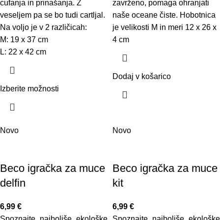
cufanja in prinašanja. Z
zavrženo, pomaga ohranjati
veseljem pa se bo tudi cartljal.
naše oceane čiste. Hobotnica
Na voljo je v 2 različicah:
je velikosti M in meri 12 x 26 x
M: 19 x 37 cm
4 cm
L: 22 x 42 cm
Dodaj v košarico
Izberite možnosti
Novo
Novo
Beco igračka za muce
Beco igračka za muce
delfin
kit
6,99
€
6,99
€
Spoznajte najboljše ekološke
Spoznajte najboljše ekološke