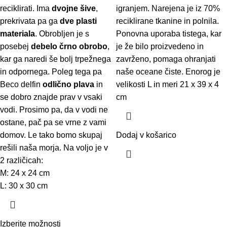
reciklirati. Ima
dvojne šive
,
igranjem. Narejena je iz 70%
prekrivata pa ga
dve plasti
reciklirane tkanine in polnila.
materiala
. Obrobljen je s
Ponovna uporaba tistega, kar
posebej
debelo črno obrobo
,
je že bilo proizvedeno in
kar ga naredi še bolj trpežnega
zavrženo, pomaga ohranjati
in odpornega. Poleg tega pa
naše oceane čiste. Enorog je
Beco delfin
odlično plava
in
velikosti L in meri 21 x 39 x 4
se dobro znajde prav v vsaki
cm
vodi. Prosimo pa, da v vodi ne
ostane, pač pa se vrne z vami
domov. Le tako bomo skupaj
Dodaj v košarico
rešili naša morja. Na voljo je v
2 različicah:
M: 24 x 24 cm
L: 30 x 30 cm
Izberite možnosti