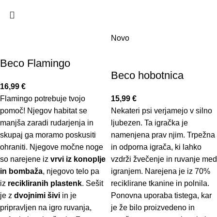
Novo
Beco Flamingo
Beco hobotnica
16,99
€
Flamingo potrebuje tvojo
15,99
€
pomoč! Njegov habitat se
Nekateri psi verjamejo v silno
manjša zaradi rudarjenja in
ljubezen. Ta igračka je
skupaj ga moramo poskusiti
namenjena prav njim. Trpežna
ohraniti. Njegove močne noge
in odporna igrača, ki lahko
so narejene iz
vrvi iz konoplje
vzdrži žvečenje in ruvanje med
in bombaža
, njegovo telo pa
igranjem. Narejena je iz 70%
iz
recikliranih plastenk
. Sešit
reciklirane tkanine in polnila.
je z
dvojnimi šivi
in je
Ponovna uporaba tistega, kar
pripravljen na igro ruvanja,
je že bilo proizvedeno in