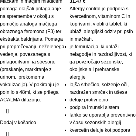
Mačkam in mačjim mladičem
31,47
€
pomaga olajšati prilagajanje
Allergy control je podpora s
na spremembe v okolju s
kvercetinom, vitaminom C in
pomočjo analoga mačjega
koprivami, v obliki tablet, ki
obraznega feromona (F3) ter
ublaži alergijski odziv pri psih
ekstrakta baldrijana. Pomaga
in mačkah.
pri preprečevanju neželenega
je formulacija, ki ublaži
vedenja, povezanega s
nelagodje in razdražljivost, ki
prilagoditvam na stresorje
ga povzročajo sezonske,
(praskanje, markiranje z
okoljske ali prehranske
urinom, prekomerna
alergije
vokalizacija). V pakiranju je
lajša srbečico, solzenje oči,
polnilo s 48ml, ki se prilega
razdražen smrček in ušesa
ACALMA difuzorju
.
deluje protivnetno
podpira imunski sistem
lahko se uporablja preventivno
Dodaj v košarico
v času sezonskih alergij
kvercetin deluje kot podpora