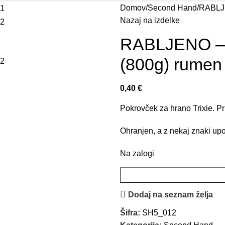
Domov
Second Hand
RABLJE
Nazaj na izdelke
RABLJENO – P
(800g) rumen
0,40
€
Pokrovček za hrano Trixie. P
Ohranjen, a z nekaj znaki up
Na zalogi
Dodaj na seznam želja
Šifra:
SH5_012