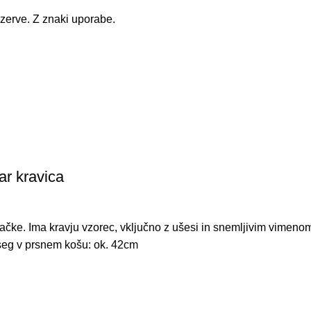
zerve. Z znaki uporabe.
ar kravica
 tačke. Ima kravju vzorec, vključno z ušesi in snemljivim vimen
seg v prsnem košu: ok. 42cm