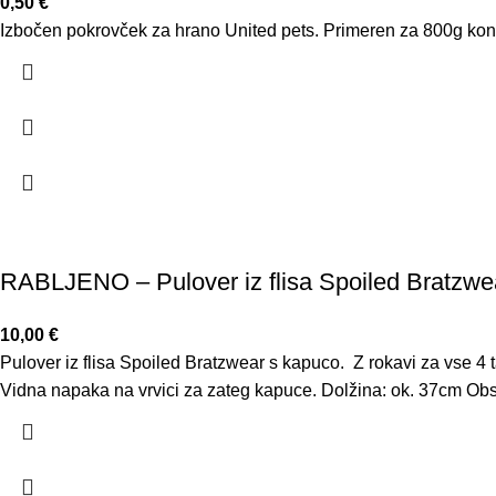
0,50
€
Izbočen pokrovček za hrano United pets. Primeren za 800g kon
RABLJENO – Pulover iz flisa Spoiled Bratzwe
10,00
€
Pulover iz flisa Spoiled Bratzwear s kapuco. Z rokavi za vse 4
Vidna napaka na vrvici za zateg kapuce. Dolžina: ok. 37cm Ob