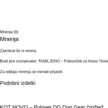
Mnenja (0)
Mnenja
Zaenkrat še ni mnenj.
Bodi prvi ocenjevalec “RABLJENO – Pokrovček za hrano Trixie
Za oddajo mnenja se morate
prijaviti
.
Podobni izdelki
KOT NOVO – Pulover DG Dog Gear črn/bež