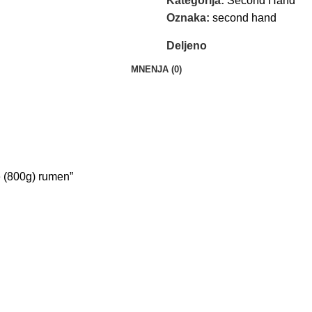
Kategorija:
Second Hand
Oznaka:
second hand
Deljeno
MNENJA (0)
 (800g) rumen”