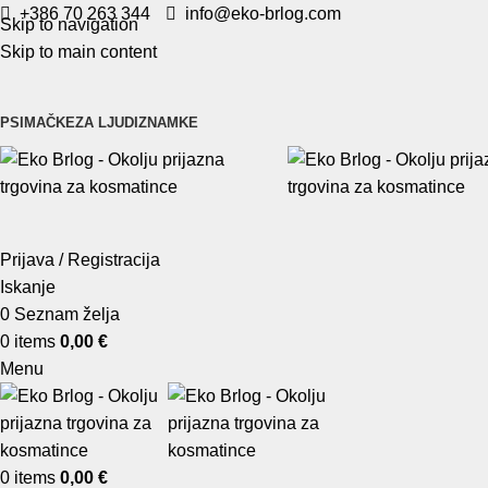
+386 70 263 344
info@eko-brlog.com
Skip to navigation
Skip to main content
PSI
MAČKE
ZA LJUDI
ZNAMKE
Prijava / Registracija
Iskanje
0
Seznam želja
0
items
0,00
€
Menu
0
items
0,00
€