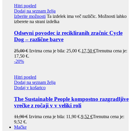
Hitri pogled
Dodaj na seznam želja
Izberite možnosti
Ta izdelek ima več različic. Možnosti lahko
izberete na strani izdelka
Odsevni povodec iz recikliranih zračnic Cycle
Dog – različne barve
25,00
€
Izvirna cena je bila: 25,00 €.
17,50
€
Trenutna cena je:
17,50 €.
-20%
Hitri pogled
Dodaj na seznam želja
Dodaj v košarico
The Sustainable People kompostno razgradljive
vrečke z ročaji v v veliki roli
11,90
€
Izvirna cena je bila: 11,90 €.
9,52
€
Trenutna cena je:
9,52 €.
Mačke