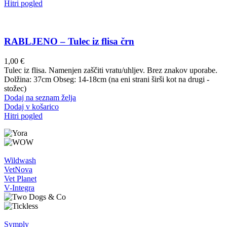
Hitri pogled
RABLJENO – Tulec iz flisa črn
1,00
€
Tulec iz flisa. Namenjen zaščiti vratu/uhljev. Brez znakov uporabe.
Dolžina: 37cm Obseg: 14-18cm (na eni strani širši kot na drugi -
stožec)
Dodaj na seznam želja
Dodaj v košarico
Hitri pogled
Wildwash
VetNova
Vet Planet
V-Integra
Symply