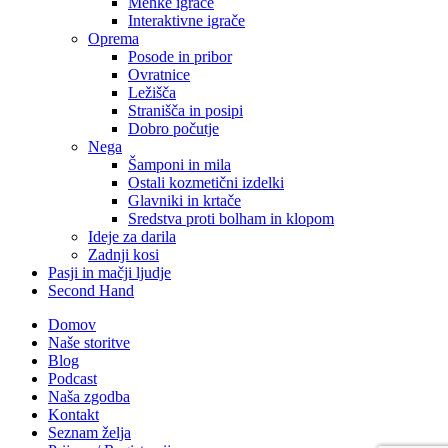
Mehke igrače
Interaktivne igrače
Oprema
Posode in pribor
Ovratnice
Ležišča
Stranišča in posipi
Dobro počutje
Nega
Šamponi in mila
Ostali kozmetični izdelki
Glavniki in krtače
Sredstva proti bolham in klopom
Ideje za darila
Zadnji kosi
Pasji in mačji ljudje
Second Hand
Domov
Naše storitve
Blog
Podcast
Naša zgodba
Kontakt
Seznam želja