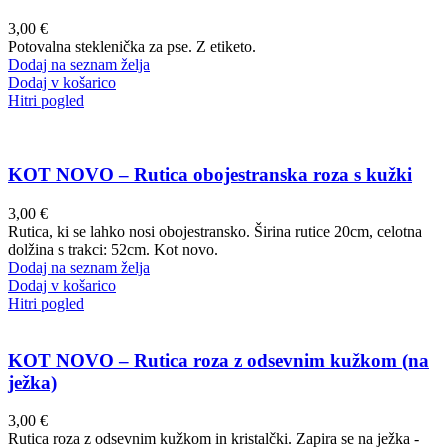
3,00
€
Potovalna steklenička za pse. Z etiketo.
Dodaj na seznam želja
Dodaj v košarico
Hitri pogled
KOT NOVO – Rutica obojestranska roza s kužki
3,00
€
Rutica, ki se lahko nosi obojestransko. Širina rutice 20cm, celotna
dolžina s trakci: 52cm. Kot novo.
Dodaj na seznam želja
Dodaj v košarico
Hitri pogled
KOT NOVO – Rutica roza z odsevnim kužkom (na
ježka)
3,00
€
Rutica roza z odsevnim kužkom in kristalčki. Zapira se na ježka -