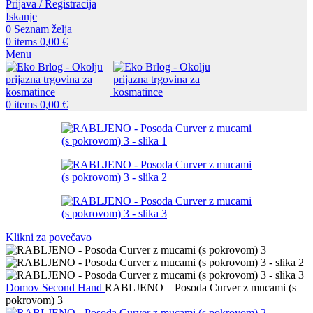
Prijava / Registracija
Iskanje
0
Seznam želja
0
items
0,00
€
Menu
0
items
0,00
€
Klikni za povečavo
Domov
Second Hand
RABLJENO – Posoda Curver z mucami (s
pokrovom) 3