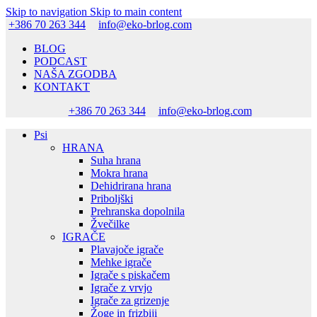
Skip to navigation
Skip to main content
+386 70 263 344
info@eko-brlog.com
BLOG
PODCAST
NAŠA ZGODBA
KONTAKT
+386 70 263 344
info@eko-brlog.com
Psi
HRANA
Suha hrana
Mokra hrana
Dehidrirana hrana
Priboljški
Prehranska dopolnila
Žvečilke
IGRAČE
Plavajoče igrače
Mehke igrače
Igrače s piskačem
Igrače z vrvjo
Igrače za grizenje
Žoge in frizbiji