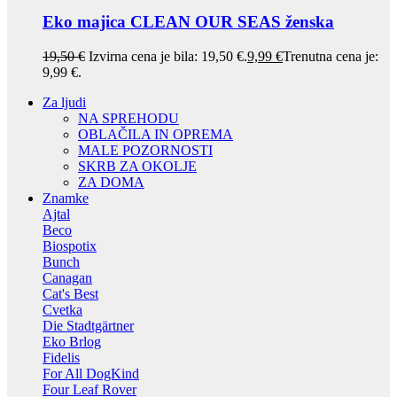
Eko majica CLEAN OUR SEAS ženska
19,50
€
Izvirna cena je bila: 19,50 €.
9,99
€
Trenutna cena je:
9,99 €.
Za ljudi
NA SPREHODU
OBLAČILA IN OPREMA
MALE POZORNOSTI
SKRB ZA OKOLJE
ZA DOMA
Znamke
Ajtal
Beco
Biospotix
Bunch
Canagan
Cat's Best
Cvetka
Die Stadtgärtner
Eko Brlog
Fidelis
For All DogKind
Four Leaf Rover