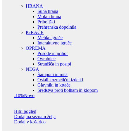
HRANA
Suha hrana
Mokra hrana
Priboljški
Prehranska dopolnila
IGRAČE
Mehke igrače
Interaktivne igrače
OPREMA
Posode in pribor
Ovratnice
Stranišča in posipi
NEGA
Šamponi in mila
Ostali kozmetični izdelki
Glavniki in krtače
Sredstva proti bolham in klopom
-10%
Novo
Hitri pogled
Dodaj na seznam želja
Dodaj v košarico