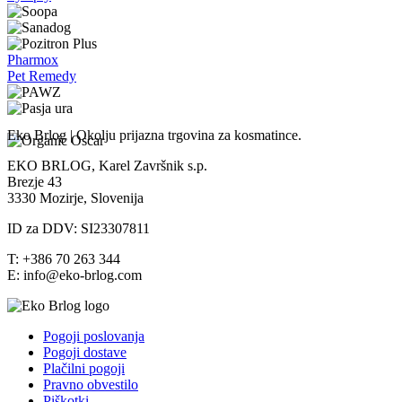
Pharmox
Pet Remedy
Eko Brlog | Okolju prijazna trgovina za kosmatince.
EKO BRLOG, Karel Završnik s.p.
Brezje 43
3330 Mozirje, Slovenija
ID za DDV: SI23307811
T: +386 70 263 344
E: info@eko-brlog.com
Pogoji poslovanja
Pogoji dostave
Plačilni pogoji
Pravno obvestilo
Piškotki