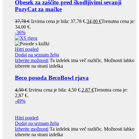
Obesek za zaščito pred škodljivimi sevanji
PozyCat za mačke
37,78
€
Izvirna cena je bila: 37,78 €.
34,00
€
Trenutna cena je:
34,00 €.
-36%
Hitri pogled
Dodaj na seznam želja
Izberite možnosti
Ta izdelek ima več različic. Možnosti lahko
izberete na strani izdelka
Beco posoda BecoBowl rjava
4,50
€
Izvirna cena je bila: 4,50 €.
2,87
€
Trenutna cena je:
2,87 €.
-49%
Hitri pogled
Dodaj na seznam želja
Izberite možnosti
Ta izdelek ima več različic. Možnosti lahko
izberete na strani izdelka