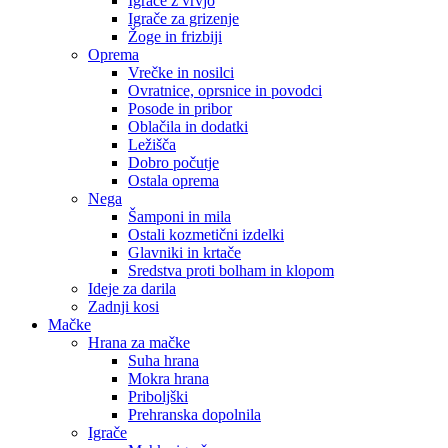
Igrače z vrvjo
Igrače za grizenje
Žoge in frizbiji
Oprema
Vrečke in nosilci
Ovratnice, oprsnice in povodci
Posode in pribor
Oblačila in dodatki
Ležišča
Dobro počutje
Ostala oprema
Nega
Šamponi in mila
Ostali kozmetični izdelki
Glavniki in krtače
Sredstva proti bolham in klopom
Ideje za darila
Zadnji kosi
Mačke
Hrana za mačke
Suha hrana
Mokra hrana
Priboljški
Prehranska dopolnila
Igrače