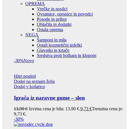
OPREMA
Vrečke in nosilci
Ovratnice, oprsnice in povodci
Posode in pribor
Oblačila in dodatki
Ostala oprema
NEGA
Šamponi in mila
Ostali kozmetični izdelki
Glavniki in krtače
Sredstva proti bolham in klopom
-30%
Novo
Hitri pogled
Dodaj na seznam želja
Dodaj v košarico
Igrača iz naravne gume – slon
13,90
€
Izvirna cena je bila: 13,90 €.
9,73
€
Trenutna cena je:
9,73 €.
-30%