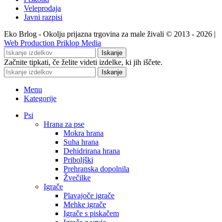
Veleprodaja
Javni razpisi
Eko Brlog - Okolju prijazna trgovina za male živali © 2013 - 2026 |
Web Production Priklop Media
Iskanje
Začnite tipkati, če želite videti izdelke, ki jih iščete.
Iskanje
Menu
Kategorije
Psi
Hrana za pse
Mokra hrana
Suha hrana
Dehidrirana hrana
Priboljški
Prehranska dopolnila
Žvečilke
Igrače
Plavajoče igrače
Mehke igrače
Igrače s piskačem