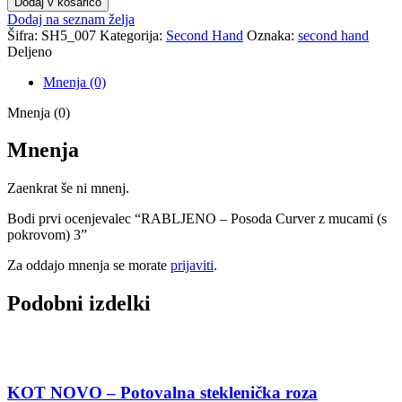
Dodaj v košarico
Dodaj na seznam želja
Šifra:
SH5_007
Kategorija:
Second Hand
Oznaka:
second hand
Deljeno
Mnenja (0)
Mnenja (0)
Mnenja
Zaenkrat še ni mnenj.
Bodi prvi ocenjevalec “RABLJENO – Posoda Curver z mucami (s
pokrovom) 3”
Za oddajo mnenja se morate
prijaviti
.
Podobni izdelki
KOT NOVO – Potovalna steklenička roza