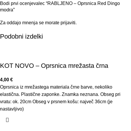
Bodi prvi ocenjevalec “RABLJENO – Oprsnica Red Dingo
modra”
Za oddajo mnenja se morate
prijaviti
.
Podobni izdelki
KOT NOVO – Oprsnica mrežasta črna
4,00
€
Oprsnica iz mrežastega materiala črne barve, nekoliko
elastična. Plastične zaponke. Znamka neznana. Obseg pri
vratu: ok. 20cm Obseg v prsnem košu: največ 36cm (je
nastavljivo)