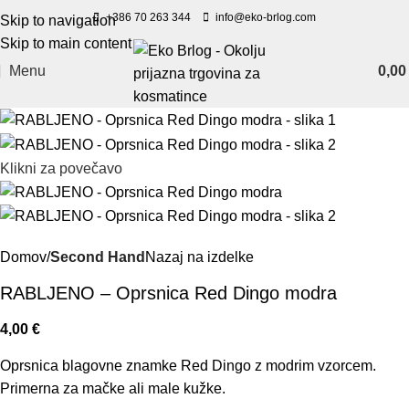
+386 70 263 344
info@eko-brlog.com
Skip to navigation
Skip to main content
Menu
0,0
Klikni za povečavo
Domov
Second Hand
Nazaj na izdelke
RABLJENO – Oprsnica Red Dingo modra
4,00
€
Oprsnica blagovne znamke Red Dingo z modrim vzorcem.
Primerna za mačke ali male kužke.