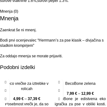
surove vlaknine 1.6%,surovi pepel 1.3%.
Mnenja (0)
Mnenja
Zaenkrat še ni mnenj.
Bodi prvi ocenjevalec “Herrmann’s za pse klasik – divjačina s
sladkim krompirjem”
Za oddajo mnenja se morate
prijaviti
.
Podobni izdelki
Beco vrečke za iztrebke v
BecoBone zelena
rolicah
7,99
€
–
12,99
€
4,99
€
–
37,39
€
BecoBone je edistvena eko
Posebnost vrečk je, da so
igračka za pse v obliki kosti.