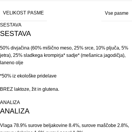
VELIKOST PASME
Vse pasme
SESTAVA
SESTAVA
50% divjačina (60% mišično meso, 25% srce, 10% pljuča, 5%
jetra), 25% sladkega krompirja* sadje* (mešanica jagodičja),
laneno olje
*50% iz ekološke pridelave
BREZ laktoze, žit in glutena.
ANALIZA
ANALIZA
Vlaga 78.9% surove beljakovine 8.4%, surove maščobe 2.8%,