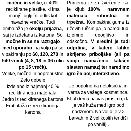
močne in velike
, iz 40%
Primerna je za žvečenje, saj
reciklirane plastike, ki ima
je kljub
100% naravnem
manjši ogljični odtis kot
materialu robustna in
navadne vrečke. Tudi
trpežna
. Kompaktna guma iz
embalaža je
okolju prijazna
,
riževih luščin pa jo naredi tudi
saj je izdelana iz kartona. So
izjemno upogljivo in
močne in se ne raztrgajo
odskočno.
V sredini je tudi
med uporabo,
na voljo pa so
odprtina, v katero lahko
v pakiranju po
60, 120, 270 in
skrijemo priboljške (ali pa
540 vrečk (4, 8, 18 in 36 rolic
vanjo namažemo kakšen
po 15 vrečk).
slasten namaz) ter naredimo
Velike, močne in neprepustne
igro še bolj interaktivno.
Zelo debele
Je popolnoma netoksična in
Izdelano iz najmanj 40 %
varna za vašega kosmatinca.
recikliranega materiala
Kljub temu pa vas prosimo, da
Jedro iz recikliranega kartona
je vaš kuža med igro pod
Embalaža iz recikliranega
nadzorom. Na voljo je v 3
kartona
barvah in 2 velikostih ter diši
po vaniliji.