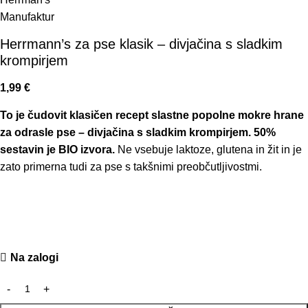
Herrmann’s za pse klasik – divjačina s sladkim
krompirjem
1,99
€
To je čudovit klasičen recept slastne popolne mokre hrane
za odrasle pse – divjačina s sladkim krompirjem. 50%
sestavin je BIO izvora.
Ne vsebuje laktoze, glutena in žit in je
zato primerna tudi za pse s takšnimi preobčutljivostmi.
Na zalogi