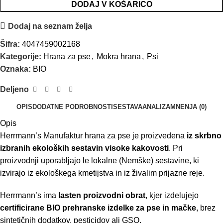
DODAJ V KOŠARICO
Dodaj na seznam želja
Šifra:
4047459002168
Kategorije:
Hrana za pse
,
Mokra hrana
,
Psi
Oznaka:
BIO
Deljeno
OPIS
DODATNE PODROBNOSTI
SESTAVA
ANALIZA
MNENJA (0)
Opis
Herrmann’s Manufaktur hrana za pse je proizvedena
iz skrbno
izbranih ekoloških sestavin visoke kakovosti
. Pri
proizvodnji uporabljajo le lokalne (Nemške) sestavine, ki
izvirajo iz ekološkega kmetijstva in iz živalim prijazne reje.
Herrmann’s ima
lasten proizvodni obrat
, kjer izdelujejo
certificirane BIO prehranske izdelke za pse in mačke
, brez
sintetičnih dodatkov, pesticidov ali GSO.