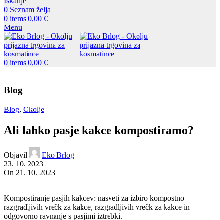
Iskanje
0
Seznam želja
0
items
0,00
€
Menu
0
items
0,00
€
Blog
Blog
,
Okolje
Ali lahko pasje kakce kompostiramo?
Objavil
Eko Brlog
23. 10. 2023
On 21. 10. 2023
Kompostiranje pasjih kakcev: nasveti za izbiro kompostno
razgradljivih vrečk za kakce, razgradljivih vrečk za kakce in
odgovorno ravnanje s pasjimi iztrebki.