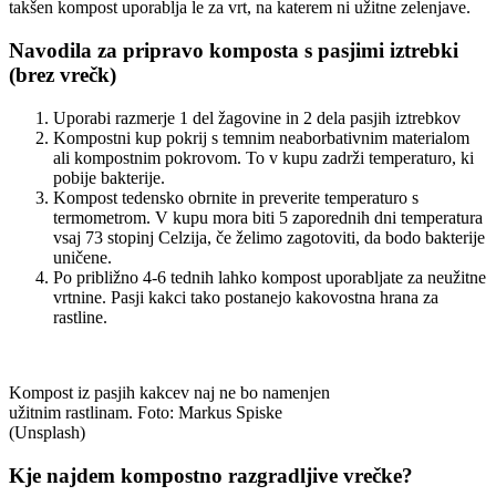
takšen kompost uporablja le za vrt, na katerem ni užitne zelenjave.
Navodila za pripravo komposta s pasjimi iztrebki
(brez vrečk)
Uporabi razmerje 1 del žagovine in 2 dela pasjih iztrebkov
Kompostni kup pokrij s temnim neaborbativnim materialom
ali kompostnim pokrovom. To v kupu zadrži temperaturo, ki
pobije bakterije.
Kompost tedensko obrnite in preverite temperaturo s
termometrom. V kupu mora biti 5 zaporednih dni temperatura
vsaj 73 stopinj Celzija, če želimo zagotoviti, da bodo bakterije
uničene.
Po približno 4-6 tednih lahko kompost uporabljate za neužitne
vrtnine. Pasji kakci tako postanejo kakovostna hrana za
rastline.
Kompost iz pasjih kakcev naj ne bo namenjen
užitnim rastlinam. Foto: Markus Spiske
(Unsplash)
Kje najdem kompostno razgradljive vrečke?