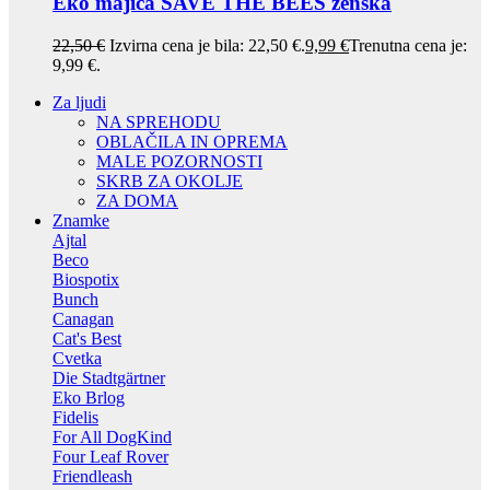
Eko majica SAVE THE BEES ženska
22,50
€
Izvirna cena je bila: 22,50 €.
9,99
€
Trenutna cena je:
9,99 €.
Za ljudi
NA SPREHODU
OBLAČILA IN OPREMA
MALE POZORNOSTI
SKRB ZA OKOLJE
ZA DOMA
Znamke
Ajtal
Beco
Biospotix
Bunch
Canagan
Cat's Best
Cvetka
Die Stadtgärtner
Eko Brlog
Fidelis
For All DogKind
Four Leaf Rover
Friendleash