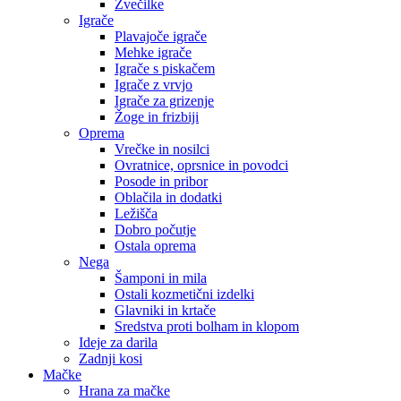
Žvečilke
Igrače
Plavajoče igrače
Mehke igrače
Igrače s piskačem
Igrače z vrvjo
Igrače za grizenje
Žoge in frizbiji
Oprema
Vrečke in nosilci
Ovratnice, oprsnice in povodci
Posode in pribor
Oblačila in dodatki
Ležišča
Dobro počutje
Ostala oprema
Nega
Šamponi in mila
Ostali kozmetični izdelki
Glavniki in krtače
Sredstva proti bolham in klopom
Ideje za darila
Zadnji kosi
Mačke
Hrana za mačke