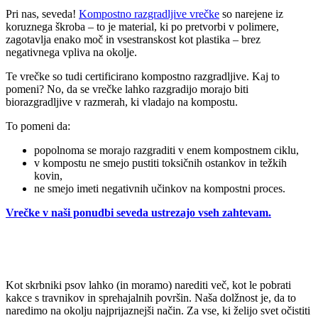
Pri nas, seveda!
Kompostno razgradljive vrečke
so narejene iz
koruznega škroba – to je material, ki po pretvorbi v polimere,
zagotavlja enako moč in vsestranskost kot plastika – brez
negativnega vpliva na okolje.
Te vrečke so tudi certificirano kompostno razgradljive. Kaj to
pomeni? No, da se vrečke lahko razgradijo morajo biti
biorazgradljive v razmerah, ki vladajo na kompostu.
To pomeni da:
popolnoma se morajo razgraditi v enem kompostnem ciklu,
v kompostu ne smejo pustiti toksičnih ostankov in težkih
kovin,
ne smejo imeti negativnih učinkov na kompostni proces.
Vrečke v naši ponudbi seveda ustrezajo vseh zahtevam.
Kot skrbniki psov lahko (in moramo) narediti več, kot le pobrati
kakce s travnikov in sprehajalnih površin. Naša dolžnost je, da to
naredimo na okolju najprijaznejši način. Za vse, ki želijo svet očistiti