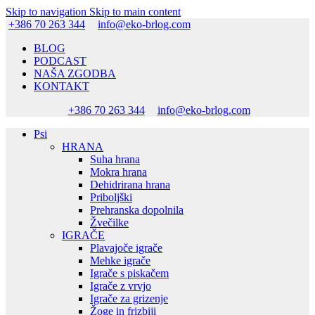
Skip to navigation
Skip to main content
+386 70 263 344
info@eko-brlog.com
BLOG
PODCAST
NAŠA ZGODBA
KONTAKT
+386 70 263 344
info@eko-brlog.com
Psi
HRANA
Suha hrana
Mokra hrana
Dehidrirana hrana
Priboljški
Prehranska dopolnila
Žvečilke
IGRAČE
Plavajoče igrače
Mehke igrače
Igrače s piskačem
Igrače z vrvjo
Igrače za grizenje
Žoge in frizbiji