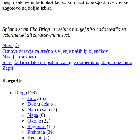
pasjih kakcev in tudi plastike, so kompostno razgradljive vrečke
zagotovo najboljša izbira.
Spletna stran Eko Brlog in vsebine na njej niso nadomestilo za
veterinarski ali zdravstveni nasvet.
Novejše
Osnove zdravja za srečno življenje naših ljubljenčkov
Nazaj na seznam
Starejše
Tipi dlake pri psih in zakaj je pomembno, da jih poznamo
Zapri
Kategorije
Blog
(136)
Brlog
(5)
Dobra dela
(4)
Naredi sam
(7)
Nega
(6)
Okolje
(22)
Pogovori
(11)
Prehrana
(39)
Recepti
(2)