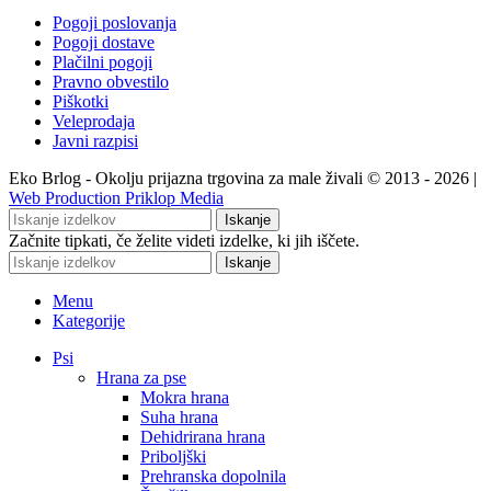
Pogoji poslovanja
Pogoji dostave
Plačilni pogoji
Pravno obvestilo
Piškotki
Veleprodaja
Javni razpisi
Eko Brlog - Okolju prijazna trgovina za male živali © 2013 - 2026 |
Web Production Priklop Media
Iskanje
Začnite tipkati, če želite videti izdelke, ki jih iščete.
Iskanje
Menu
Kategorije
Psi
Hrana za pse
Mokra hrana
Suha hrana
Dehidrirana hrana
Priboljški
Prehranska dopolnila