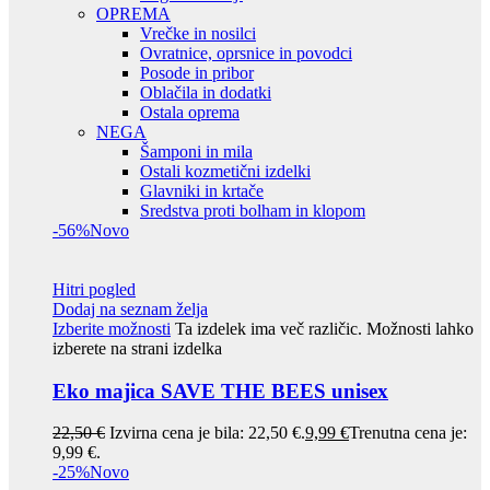
OPREMA
Vrečke in nosilci
Ovratnice, oprsnice in povodci
Posode in pribor
Oblačila in dodatki
Ostala oprema
NEGA
Šamponi in mila
Ostali kozmetični izdelki
Glavniki in krtače
Sredstva proti bolham in klopom
-56%
Novo
Hitri pogled
Dodaj na seznam želja
Izberite možnosti
Ta izdelek ima več različic. Možnosti lahko
izberete na strani izdelka
Eko majica SAVE THE BEES unisex
22,50
€
Izvirna cena je bila: 22,50 €.
9,99
€
Trenutna cena je:
9,99 €.
-25%
Novo