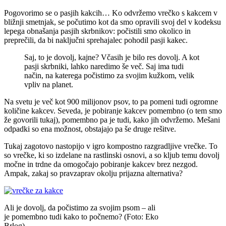
Pogovorimo se o pasjih kakcih… Ko odvržemo vrečko s kakcem v
bližnji smetnjak, se počutimo kot da smo opravili svoj del v kodeksu
lepega obnašanja pasjih skrbnikov: počistili smo okolico in
preprečili, da bi naključni sprehajalec pohodil pasji kakec.
Saj, to je dovolj, kajne? Včasih je bilo res dovolj. A kot
pasji skrbniki, lahko naredimo še več. Saj ima tudi
način, na katerega počistimo za svojim kužkom, velik
vpliv na planet.
Na svetu je več kot 900 milijonov psov, to pa pomeni tudi ogromne
količine kakcev. Seveda, je pobiranje kakcev pomembno (o tem smo
že govorili tukaj), pomembno pa je tudi, kako jih odvržemo. Mešani
odpadki so ena možnost, obstajajo pa še druge rešitve.
Tukaj zagotovo nastopijo v igro kompostno razgradljive vrečke. To
so vrečke, ki so izdelane na rastlinski osnovi, a so kljub temu dovolj
močne in trdne da omogočajo pobiranje kakcev brez nezgod.
Ampak, zakaj so pravzaprav okolju prijazna alternativa?
Ali je dovolj, da počistimo za svojim psom – ali
je pomembno tudi kako to počnemo? (Foto: Eko
Brlog)