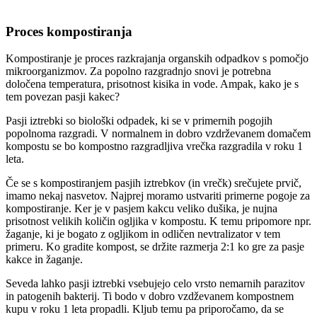
Proces kompostiranja
Kompostiranje je proces razkrajanja organskih odpadkov s pomočjo
mikroorganizmov. Za popolno razgradnjo snovi je potrebna
določena temperatura, prisotnost kisika in vode. Ampak, kako je s
tem povezan pasji kakec?
Pasji iztrebki so biološki odpadek, ki se v primernih pogojih
popolnoma razgradi. V normalnem in dobro vzdrževanem domačem
kompostu se bo kompostno razgradljiva vrečka razgradila v roku 1
leta.
Če se s kompostiranjem pasjih iztrebkov (in vrečk) srečujete prvič,
imamo nekaj nasvetov. Najprej moramo ustvariti primerne pogoje za
kompostiranje. Ker je v pasjem kakcu veliko dušika, je nujna
prisotnost velikih količin ogljika v kompostu. K temu pripomore npr.
žaganje, ki je bogato z ogljikom in odličen nevtralizator v tem
primeru. Ko gradite kompost, se držite razmerja 2:1 ko gre za pasje
kakce in žaganje.
Seveda lahko pasji iztrebki vsebujejo celo vrsto nemarnih parazitov
in patogenih bakterij. Ti bodo v dobro vzdževanem kompostnem
kupu v roku 1 leta propadli. Kljub temu pa priporočamo, da se