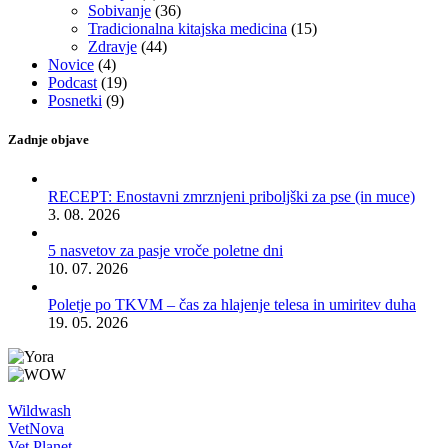
Sobivanje
(36)
Tradicionalna kitajska medicina
(15)
Zdravje
(44)
Novice
(4)
Podcast
(19)
Posnetki
(9)
Zadnje objave
RECEPT: Enostavni zmrznjeni priboljški za pse (in muce)
3. 08. 2026
5 nasvetov za pasje vroče poletne dni
10. 07. 2026
Poletje po TKVM – čas za hlajenje telesa in umiritev duha
19. 05. 2026
Wildwash
VetNova
Vet Planet