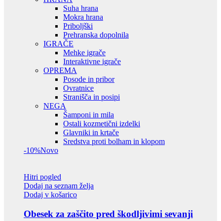
Suha hrana
Mokra hrana
Priboljški
Prehranska dopolnila
IGRAČE
Mehke igrače
Interaktivne igrače
OPREMA
Posode in pribor
Ovratnice
Stranišča in posipi
NEGA
Šamponi in mila
Ostali kozmetični izdelki
Glavniki in krtače
Sredstva proti bolham in klopom
-10%
Novo
Hitri pogled
Dodaj na seznam želja
Dodaj v košarico
Obesek za zaščito pred škodljivimi sevanji