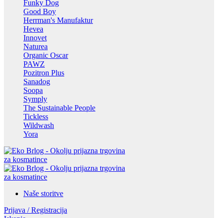
Funky Dog
Good Boy
Herrman's Manufaktur
Hevea
Innovet
Naturea
Organic Oscar
PAWZ
Pozitron Plus
Sanadog
Soopa
Symply
The Sustainable People
Tickless
Wildwash
Yora
Naše storitve
Prijava / Registracija