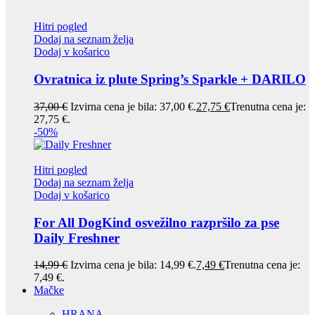
Hitri pogled
Dodaj na seznam želja
Dodaj v košarico
Ovratnica iz plute Spring’s Sparkle + DARILO
37,00
€
Izvirna cena je bila: 37,00 €.
27,75
€
Trenutna cena je:
27,75 €.
-50%
Hitri pogled
Dodaj na seznam želja
Dodaj v košarico
For All DogKind osvežilno razpršilo za pse
Daily Freshner
14,99
€
Izvirna cena je bila: 14,99 €.
7,49
€
Trenutna cena je:
7,49 €.
Mačke
HRANA