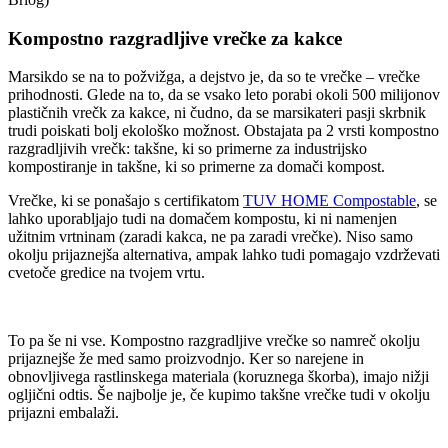
Kompostno razgradljive vrečke za kakce
Marsikdo se na to požvižga, a dejstvo je, da so te vrečke – vrečke
prihodnosti. Glede na to, da se vsako leto porabi okoli 500 milijonov
plastičnih vrečk za kakce, ni čudno, da se marsikateri pasji skrbnik
trudi poiskati bolj ekološko možnost. Obstajata pa 2 vrsti kompostno
razgradljivih vrečk: takšne, ki so primerne za industrijsko
kompostiranje in takšne, ki so primerne za domači kompost.
Vrečke, ki se ponašajo s certifikatom
TUV HOME Compostable
, se
lahko uporabljajo tudi na domačem kompostu, ki ni namenjen
užitnim vrtninam (zaradi kakca, ne pa zaradi vrečke). Niso samo
okolju prijaznejša alternativa, ampak lahko tudi pomagajo vzdrževati
cvetoče gredice na tvojem vrtu.
To pa še ni vse. Kompostno razgradljive vrečke so namreč okolju
prijaznejše že med samo proizvodnjo. Ker so narejene in
obnovljivega rastlinskega materiala (koruznega škorba), imajo nižji
ogljični odtis. Še najbolje je, če kupimo takšne vrečke tudi v okolju
prijazni embalaži.