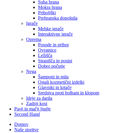
Suha hrana
Mokra hrana
Priboljški
Prehranska dopolnila
Igrače
Mehke igrače
Interaktivne igrače
Oprema
Posode in pribor
Ovratnice
Ležišča
Stranišča in posipi
Dobro počutje
Nega
Šamponi in mila
Ostali kozmetični izdelki
Glavniki in krtače
Sredstva proti bolham in klopom
Ideje za darila
Zadnji kosi
Pasji in mačji ljudje
Second Hand
Domov
Naše storitve