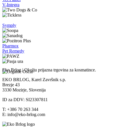
V-Integra
Symply
Pharmox
Pet Remedy
Eko Brlog | Okolju prijazna trgovina za kosmatince.
EKO BRLOG, Karel Završnik s.p.
Brezje 43
3330 Mozirje, Slovenija
ID za DDV: SI23307811
T: +386 70 263 344
E: info@eko-brlog.com