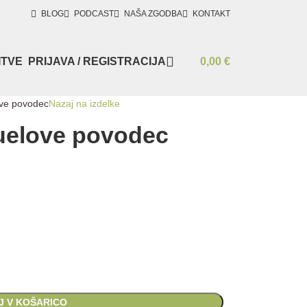
BLOG
PODCAST
NAŠA ZGODBA
KONTAKT
ITVE
PRIJAVA / REGISTRACIJA
0,00
€
ve povodec
Nazaj na izdelke
elove povodec
J V KOŠARICO