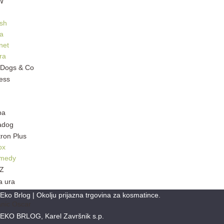
sh
a
net
ra
ox
emedy
Eko Brlog | Okolju prijazna trgovina za kosmatince.
EKO BRLOG, Karel Završnik s.p.