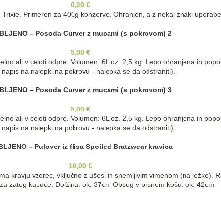
0,20
€
Trixie. Primeren za 400g konzerve. Ohranjen, a z nekaj znaki uporabe
BLJENO – Posoda Curver z mucami (s pokrovom) 2
5,00
€
lno ali v celoti odpre. Volumen: 6L oz. 2,5 kg. Lepo ohranjena in pop
. napis na nalepki na pokrovu - nalepka se da odstraniti).
BLJENO – Posoda Curver z mucami (s pokrovom) 3
5,00
€
lno ali v celoti odpre. Volumen: 6L oz. 2,5 kg. Lepo ohranjena in pop
. napis na nalepki na pokrovu - nalepka se da odstraniti).
LJENO – Pulover iz flisa Spoiled Bratzwear kravica
10,00
€
 Ima kravju vzorec, vključno z ušesi in snemljivim vimenom (na ježke).
 za zateg kapuce. Dolžina: ok. 37cm Obseg v prsnem košu: ok. 42cm