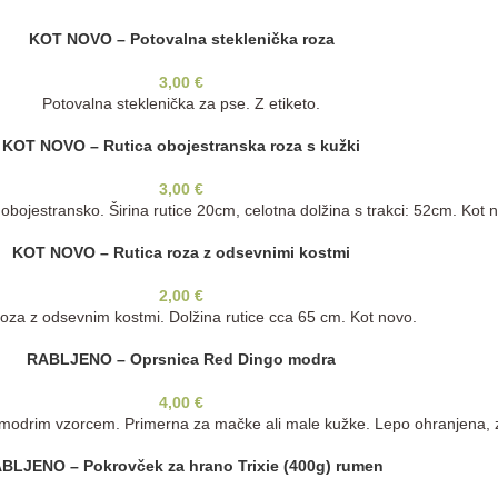
KOT NOVO – Potovalna steklenička roza
3,00
€
Potovalna steklenička za pse. Z etiketo.
KOT NOVO – Rutica obojestranska roza s kužki
3,00
€
 obojestransko. Širina rutice 20cm, celotna dolžina s trakci: 52cm. Kot 
KOT NOVO – Rutica roza z odsevnimi kostmi
2,00
€
roza z odsevnim kostmi. Dolžina rutice cca 65 cm. Kot novo.
RABLJENO – Oprsnica Red Dingo modra
4,00
€
odrim vzorcem. Primerna za mačke ali male kužke. Lepo ohranjena, z
BLJENO – Pokrovček za hrano Trixie (400g) rumen