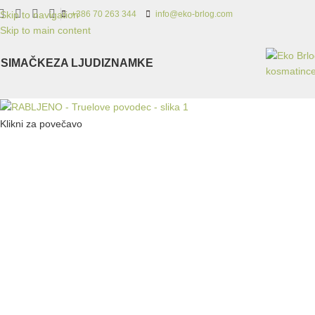
Skip to navigation
+386 70 263 344
info@eko-brlog.com
Skip to main content
SI
MAČKE
ZA LJUDI
ZNAMKE
Klikni za povečavo