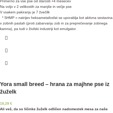
Primerno za vse pse od starosti +4 mesecev
Na voljo v 2 velikostih za manjše in večje pse
V vsakem pakiranju je 7 žvečilk
* SHMP = natrijev heksametafosfat se uporablja kot aktivna sestavina
v zobnih pastah (proti zabarvanju zob in za preprečevanje zobnega
kamna), pa tudi v živilski industriji kot emulgator.
Yora small breed – hrana za majhne pse iz
žuželk
18,29
€
Ali veš, da so ličinke žuželk odličen nadomestek mesa za naše