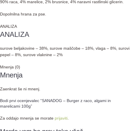
90% raca, 4% marelice, 2% brusnice, 4% naravni rastlinski glicerin.
Dopolnilna hrana za pse.
ANALIZA
ANALIZA
surove beljakovine – 38%, surove maščobe – 18%, vlaga – 8%, surovi
pepel – 8%, surove vlaknine – 2%
Mnenja (0)
Mnenja
Zaenkrat še ni mnenj.
Bodi prvi ocenjevalec “SANADOG – Burger z raco, algami in
marelicami 100g”
Za oddajo mnenja se morate
prijaviti
.