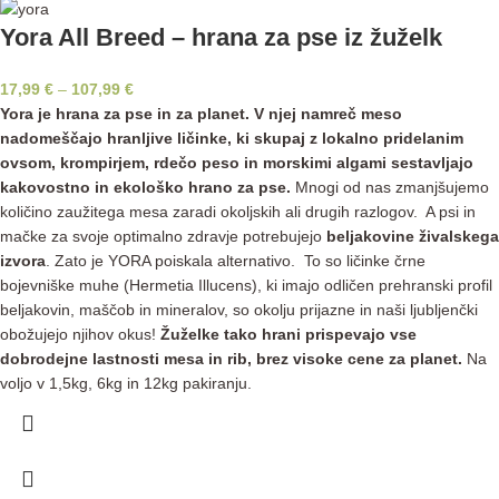
Yora All Breed – hrana za pse iz žuželk
17,99
€
–
107,99
€
Yora je hrana za pse in za planet. V njej namreč meso
nadomeščajo hranljive ličinke, ki skupaj z lokalno pridelanim
ovsom, krompirjem, rdečo peso in morskimi algami sestavljajo
kakovostno in ekološko hrano za pse.
Mnogi od nas zmanjšujemo
količino zaužitega mesa zaradi okoljskih ali drugih razlogov. A psi in
mačke za svoje optimalno zdravje potrebujejo
beljakovine živalskega
izvora
. Zato je YORA poiskala alternativo. To so ličinke črne
bojevniške muhe (Hermetia Illucens), ki imajo odličen prehranski profil
beljakovin, maščob in mineralov, so okolju prijazne in naši ljubljenčki
obožujejo njihov okus!
Žuželke tako hrani prispevajo vse
dobrodejne lastnosti mesa in rib, brez visoke cene za planet.
Na
voljo v 1,5kg, 6kg in 12kg pakiranju.