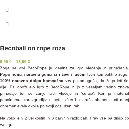
Becoball on rope roza
9,99
€
–
13,99
€
Žoga na vrvi BecoRope je idealna za igro vlečenja in prinašanja.
Popolnoma naravna guma iz riževih luščin
tvori kompaktno žogo,
100% naravna dolga bombažna vrv
pa omogoča, da žoga leti še
dlje. Psi obožujejo igro z BecoRope in jo z veseljem vedno znova
prinašajo ter se zanjo radi vlečejo in 'cufajo'. Ker je material
popolnoma biorazgradljiv in netoksičen bo igrača obenem tudi manj
obremenjevala okolje po svoji odsluženi rabi.
Na voljo je v 2 velikostih in 3 barvnih različicah. Prav vse pa dišijo po
vaniliji.