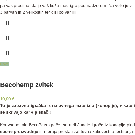
pa vas prosimo, da je vaš kuža med igro pod nadzorom. Na voljo je v
3 barvah in 2 velikostih ter diši po vaniliji.
Novo
Becohemp zvitek
10,99
€
To je zabavna igračka iz naravnega materiala (konoplje), v kateri
se skrivajo kar 4 piskači!
Kot vse ostale BecoPets igrače, so tudi Jungle igrače iz konoplje plod
etične proizvodnje
in morajo prestati zahtevna kakovostna testiranja.