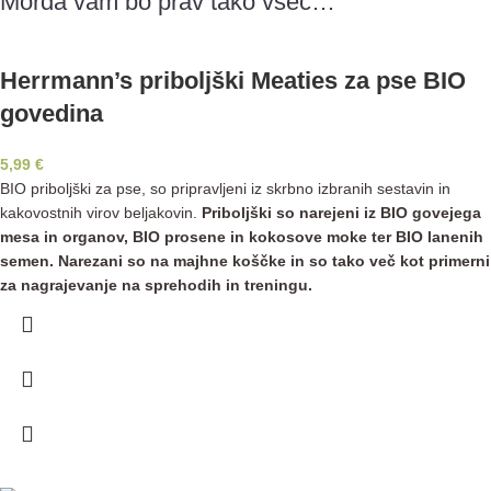
Morda vam bo prav tako všeč…
Herrmann’s priboljški Meaties za pse BIO
govedina
5,99
€
BIO priboljški za pse, so pripravljeni iz skrbno izbranih sestavin in
kakovostnih virov beljakovin.
Priboljški so narejeni iz BIO govejega
mesa in organov, BIO prosene in kokosove moke ter BIO lanenih
semen.
Narezani so na majhne koščke in so tako več kot primerni
za nagrajevanje na sprehodih in treningu.