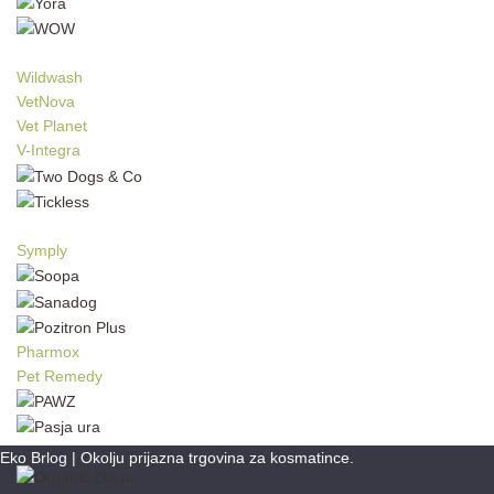
Wildwash
VetNova
Vet Planet
V-Integra
Symply
Pharmox
Pet Remedy
Eko Brlog | Okolju prijazna trgovina za kosmatince.