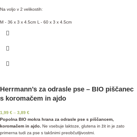
Na voljo v 2 velikostih:
M - 36 x 3 x 4.5cm L - 60 x 3 x 4.5cm
Herrmann’s za odrasle pse – BIO piščanec
s koromačem in ajdo
1,99
€
–
3,89
€
Popolna BIO mokra hrana za odrasle pse s piščancem,
koromačem in ajdo.
Ne vsebuje laktoze, glutena in žit in je zato
primerna tudi za pse s takšnimi preobčutljivostmi.