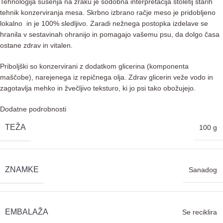
T
ehnologija sušenja na zraku je sodobna interpretacija stoletij starih
tehnik konzerviranja mesa.
Skrbno izbrano račje meso je pridobljeno
lokalno in je 100% sledljivo.
Zaradi nežnega postopka izdelave se
hranila v sestavinah ohranijo in pomagajo vašemu psu, da dolgo časa
ostane zdrav in vitalen.
Priboljški so konzervirani z dodatkom glicerina (komponenta
maščobe), narejenega iz repičnega olja.
Zdrav glicerin veže vodo in
zagotavlja mehko in žvečljivo teksturo, ki jo psi tako obožujejo.
Dodatne podrobnosti
TEŽA
100 g
ZNAMKE
Sanadog
EMBALAŽA
Se reciklira