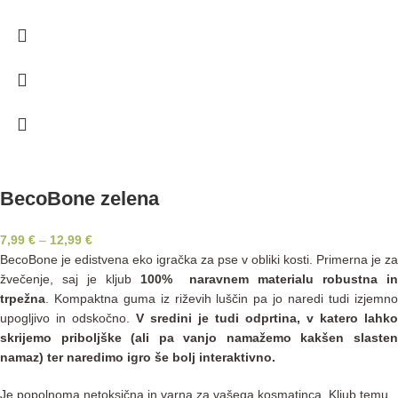
BecoBone zelena
7,99
€
–
12,99
€
BecoBone je edistvena eko igračka za pse v obliki kosti. Primerna je za
žvečenje, saj je kljub
100% naravnem materialu robustna i
trpežna
. Kompaktna guma iz riževih luščin pa jo naredi tudi izjemno
upogljivo in odskočno.
V sredini je tudi odprtina, v katero lahko
skrijemo priboljške (ali pa vanjo namažemo kakšen slasten
namaz) ter naredimo igro še bolj interaktivno.
Je popolnoma netoksična in varna za vašega kosmatinca. Kljub temu