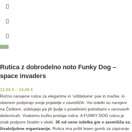
Novo
Rutica z dobrodelno noto Funky Dog –
space invaders
12,50
€
–
14,00
€
Ročno narejene rutice za elegantne in 'odštekane' pse in mačke, ki
obenem podpirajo svoje prijatelje v zavetiščih. Vsi izdelki so narejeni
na Češkem, izdelujejo pa jih ljudje s posebnimi potrebami v varovanih
delavnicah. Vsakemu kužku pristaja rutica. A FUNKY DOG rutica je
znak podpore živalim v stiski.
3€ od cene izdelka gre v zavetišča oz.
živaloljubne organizacije.
Rutica ima prišit lesen gumb za zapiranje.