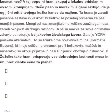
kosmatince? V tej popolni hrani skupaj z lokalno pridelanim
ovsom, krompirjem, rdečo peso in morskimi algami skrbijo, da je
ogljični odtis tvojega kužka kar se da majhen.
Ta hrana je zaradi
posebne sestave in velikosti briketkov še posebej primerna za pse
manjših pasem. Mnogi od nas zmanjšujemo količino zaužitega mesa
zaradi okoljskih ali drugih razlogov. A psi in mačke za svoje optimalno
zdravje potrebujejo
beljakovine živalskega izvora
. Zato je YORA
poiskala alternativo. To so ličinke črne bojevniške muhe (Hermetia
Illucens), ki imajo odličen prehranski profil beljakovin, maščob in
mineralov, so okolju prijazne in naši ljubljenčki obožujejo njihov okus!
Žuželke tako hrani prispevajo vse dobrodejne lastnosti mesa in
rib, brez visoke cene za planet.