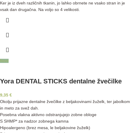
Ker je iz dveh različnih tkanin, jo lahko obrnete ne vsako stran in je
vsak dan drugačna. Na voljo so 4 velikosti.
Novo
Yora DENTAL STICKS dentalne žvečilke
9,35
€
Okolju prijazne dentalne žvečilke z beljakovinami žuželk, ter jabolkom
in meto za svež dah.
Posebna vlakna aktivno odstranjujejo zobne obloge
S SHMP* za nadzor zobnega kamna
Hipoalergeno (brez mesa, le beljakovine žuželk)