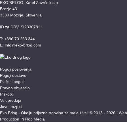
EKO BRLOG, Karel Završnik s.p.
Brezje 43
3330 Mozirje, Slovenija
ID za DDV: SI23307811
T: +386 70 263 344
E: info@eko-brlog.com
Pogoji poslovanja
Pogoji dostave
Plačilni pogoji
Pravno obvestilo
Piškotki
Veleprodaja
Javni razpisi
Eko Brlog - Okolju prijazna trgovina za male živali © 2013 - 2026 |
Web
Production Priklop Media