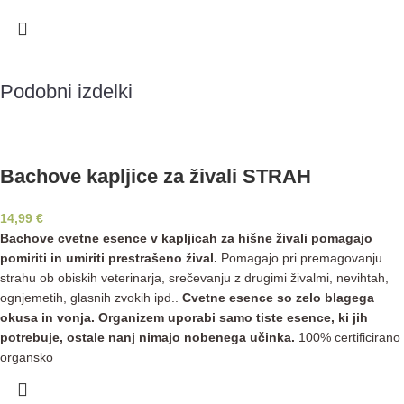
Podobni izdelki
Bachove kapljice za živali STRAH
14,99
€
Bachove cvetne esence v kapljicah za hišne živali pomagajo
pomiriti in umiriti prestrašeno žival.
Pomagajo pri premagovanju
strahu ob obiskih veterinarja, srečevanju z drugimi živalmi, nevihtah,
ognjemetih, glasnih zvokih ipd..
Cvetne esence so zelo blagega
okusa in vonja. Organizem uporabi samo tiste esence, ki jih
potrebuje, ostale nanj nimajo nobenega učinka.
100% certificirano
organsko