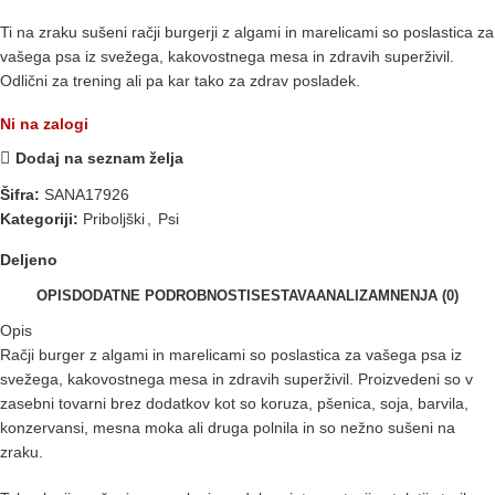
Ti na zraku sušeni račji burgerji z algami in marelicami s
o poslastica za
vašega psa iz svežega, kakovostnega mesa in zdravih superživil.
Odlični za trening ali pa kar tako za zdrav posladek.
Ni na zalogi
Dodaj na seznam želja
Šifra:
SANA17926
Kategoriji:
Priboljški
,
Psi
Deljeno
OPIS
DODATNE PODROBNOSTI
SESTAVA
ANALIZA
MNENJA (0)
Opis
Račji burger z algami in marelicami s
o poslastica za vašega psa iz
svežega, kakovostnega mesa in zdravih superživil.
Proizvedeni so v
zasebni tovarni brez dodatkov kot so koruza, pšenica, soja, barvila,
konzervansi, mesna moka ali druga polnila in so nežno sušeni na
zraku.