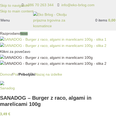
+386 70 263 344
info@eko-brlog.com
Skip to navigation
Skip to main content
Menu
0
items
0,0
Razprodano
Novo
Klikni za povečavo
Domov
Psi
Priboljški
Nazaj na izdelke
SANADOG – Burger z raco, algami in
marelicami 100g
3,49
€