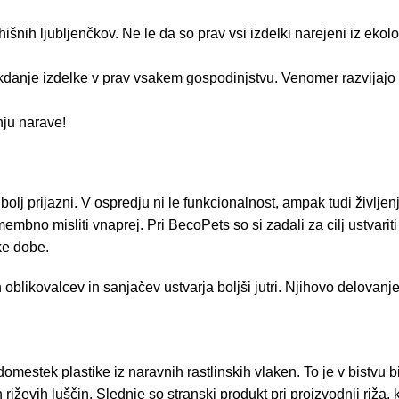
nih ljubljenčkov. Ne le da so prav vsi izdelki narejeni iz ekološk
akdanje izdelke v prav vsakem gospodinjstvu. Venomer razvijajo 
nju narave!
olj prijazni. V ospredju ni le funkcionalnost, ampak tudi življenj
bno misliti vnaprej. Pri BecoPets so si zadali za cilj ustvariti 
ke dobe.
ih oblikovalcev in sanjačev ustvarja boljši jutri. Njihovo delovan
estek plastike iz naravnih rastlinskih vlaken. To je v bistvu b
riževih luščin. Slednje so stranski produkt pri proizvodnji riža,