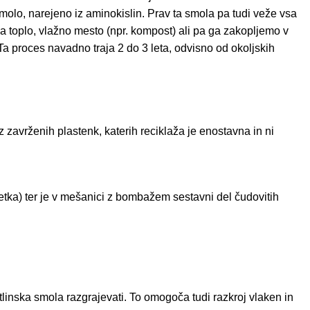
smolo, narejeno iz aminokislin. Prav ta smola pa tudi veže vsa
 toplo, vlažno mesto (npr. kompost) ali pa ga zakopljemo v
Ta proces navadno traja 2 do 3 leta, odvisno od okoljskih
z zavrženih plastenk, katerih reciklaža je enostavna in ni
etka) ter je v mešanici z bombažem sestavni del čudovitih
tlinska smola razgrajevati. To omogoča tudi razkroj vlaken in