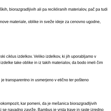
ih, biorazgradljivih ali pa recikliranih materialov, pač pa tudi
nove materiale, oblike in sveže ideje
za cenovno ugodne,
ski ciklus izdelkov. Veliko izdelkov, ki jih uporabljamo v
izdelke take oblike in iz takih materialov, da bodo imeli čim
je je transparentno in usmerjeno v etično ter pošteno
iokompozit, kar pomeni, da je mešanica biorazgradljivih
 ki se navadno zavrže. Bambus je vrsta trave in raste izredno