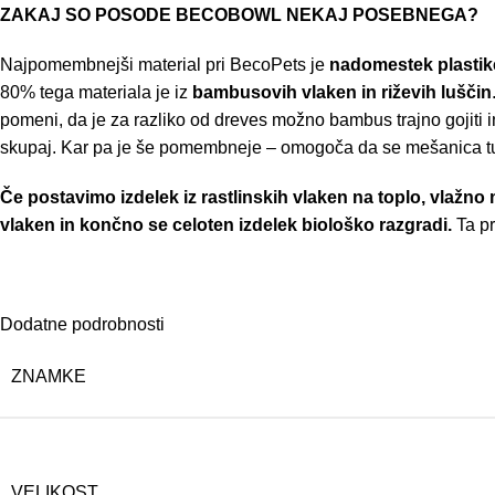
ZAKAJ SO POSODE BECOBOWL NEKAJ POSEBNEGA?
Najpomembnejši material pri BecoPets je
nadomestek plastike
80% tega materiala je iz
bambusovih vlaken in riževih luščin
pomeni, da je za razliko od dreves možno bambus trajno gojiti i
skupaj. Kar pa je še pomembneje – omogoča da se mešanica tu
Če postavimo izdelek iz rastlinskih vlaken na toplo, vlažno
vlaken in končno se celoten izdelek biološko razgradi.
Ta p
Dodatne podrobnosti
ZNAMKE
VELIKOST