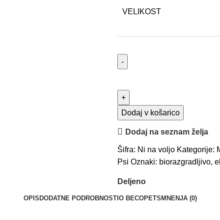
VELIKOST
Dodaj v košarico
Dodaj na seznam želja
Šifra:
Ni na voljo
Kategorije:
Psi
Oznaki:
biorazgradljivo
,
e
Deljeno
OPIS
DODATNE PODROBNOSTI
O BECOPETS
MNENJA (0)