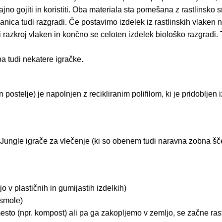
jno gojiti in koristiti. Oba materiala sta pomešana z rastlinsko 
a tudi razgradi. Če postavimo izdelek iz rastlinskih vlaken na
 razkroj vlaken in končno se celoten izdelek biološko razgradi. 
a tudi nekatere igračke.
ostelje) je napolnjen z recikliranim polifilom, ki je pridobljen i
 Jungle igrače za vlečenje (ki so obenem tudi naravna zobna šč
o v plastičnih in gumijastih izdelkih)
 smole)
esto (npr. kompost) ali pa ga zakopljemo v zemljo, se začne ras