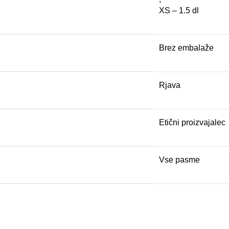
XS – 1.5 dl
Brez embalaže
Rjava
Etični proizvajalec
Vse pasme