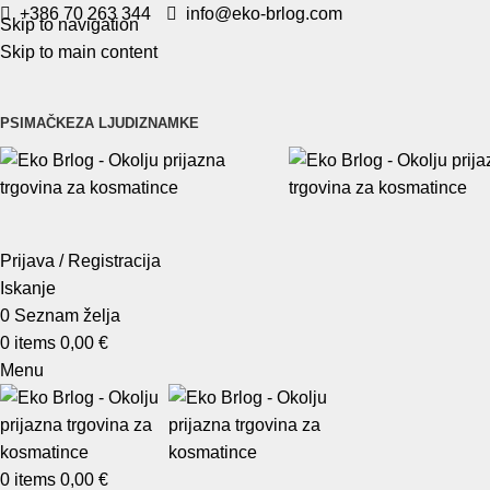
+386 70 263 344
info@eko-brlog.com
Skip to navigation
Skip to main content
PSI
MAČKE
ZA LJUDI
ZNAMKE
Prijava / Registracija
Iskanje
0
Seznam želja
0
items
0,00
€
Menu
0
items
0,00
€