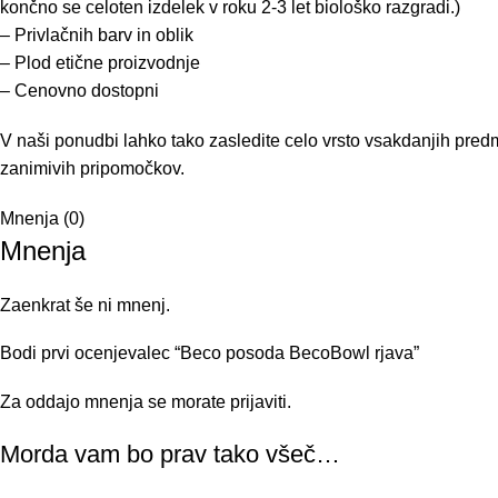
končno se celoten izdelek v roku 2-3 let biološko razgradi.)
– Privlačnih barv in oblik
– Plod etične proizvodnje
– Cenovno dostopni
V naši ponudbi lahko tako zasledite celo vrsto vsakdanjih predme
zanimivih pripomočkov.
Mnenja (0)
Mnenja
Zaenkrat še ni mnenj.
Bodi prvi ocenjevalec “Beco posoda BecoBowl rjava”
Za oddajo mnenja se morate
prijaviti
.
Morda vam bo prav tako všeč…