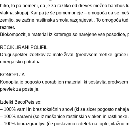
hitro, to pa pomeni, da je za razliko od dreves možno bambus tra
vlakna skupaj. Kar pa je še pomembneje – omogoča da se mešanic
zemljo, se začne rastlinska smola razgrajevati. To omogoča tudi
razmer.
Biokompozit je material iz katerega so narejene vse posodice, p
RECIKLIRANI POLIFIL
Drugi spekter izdelkov za male živali (predvsem mehke igrače in p
energatsko potratna.
KONOPLJA
Konoplja je pogosto uporabljen material, ki sestavlja predvsem
prevlek za postelje.
Izdelki BecoPets so:
– 100% varni in brez toksičnih snovi (ki se sicer pogosto nahajaj
– 100% naravni (so iz mešanice rastlinskih vlaken in rastlinske
– 100% biorazgradljivi (če postavimo izdelek na toplo, vlažno m