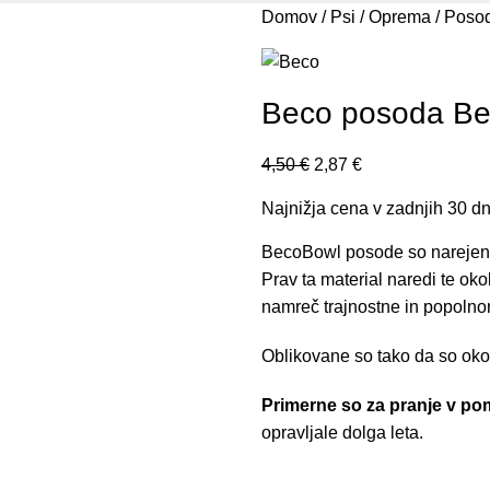
Domov
Psi
Oprema
Posod
Beco posoda Be
4,50
€
2,87
€
Najnižja cena v zadnjih 30 d
BecoBowl posode so narejen
Prav ta material naredi te ok
namreč trajnostne in popolnom
Oblikovane so tako da so okol
Primerne so za pranje v po
opravljale dolga leta.