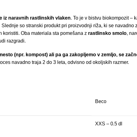
 iz naravnih rastlinskih vlaken
. To je v bistvu biokompozit – 
. Slednje so stranski produkt pri proizvodnji riža, ki se navadno 
n koristiti. Oba materiala sta pomešana z
rastlinsko smolo
, na
di razgradi.
 mesto (npr. kompost) ali pa ga zakopljemo v zemljo, se začn
roces navadno traja 2 do 3 leta, odvisno od okoljskih razmer.
Beco
XXS – 0.5 dl
,