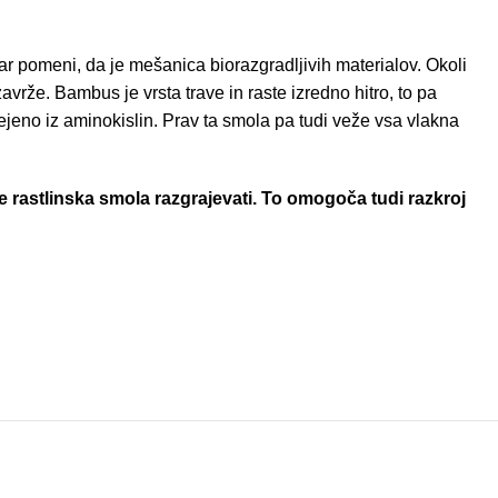
kar pomeni, da je mešanica biorazgradljivih materialov. Okoli
zavrže. Bambus je vrsta trave in raste izredno hitro, to pa
rejeno iz aminokislin. Prav ta smola pa tudi veže vsa vlakna
e rastlinska smola razgrajevati. To omogoča tudi razkroj