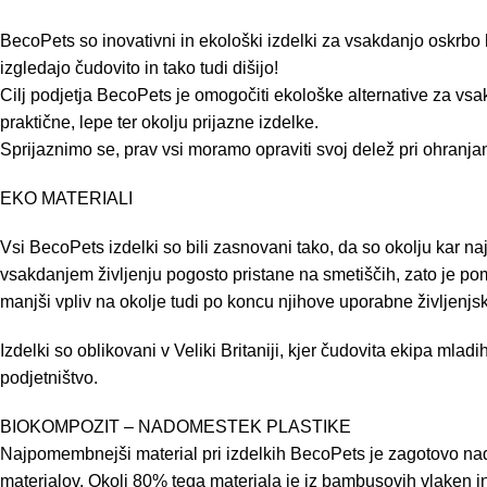
BecoPets so inovativni in ekološki izdelki za vsakdanjo oskrbo hiš
izgledajo čudovito in tako tudi dišijo!
Cilj podjetja BecoPets je omogočiti ekološke alternative za vs
praktične, lepe ter okolju prijazne izdelke.
Sprijaznimo se, prav vsi moramo opraviti svoj delež pri ohranja
EKO MATERIALI
Vsi BecoPets izdelki so bili zasnovani tako, da so okolju kar najb
vsakdanjem življenju pogosto pristane na smetiščih, zato je pomem
manjši vpliv na okolje tudi po koncu njihove uporabne življenjs
Izdelki so oblikovani v Veliki Britaniji, kjer čudovita ekipa mlad
podjetništvo.
BIOKOMPOZIT – NADOMESTEK PLASTIKE
Najpomembnejši material pri izdelkih BecoPets je zagotovo nadom
materialov. Okoli 80% tega materiala je iz bambusovih vlaken in 