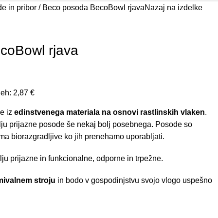
e in pribor
Beco posoda BecoBowl rjava
Nazaj na izdelke
coBowl rjava
neh:
2,87
€
e iz
edinstvenega materiala na osnovi rastlinskih vlaken
.
olju prijazne posode še nekaj bolj posebnega. Posode so
a biorazgradljive ko jih prenehamo uporabljati.
ju prijazne in funkcionalne, odporne in trpežne.
mivalnem stroju
in bodo v gospodinjstvu svojo vlogo uspešno