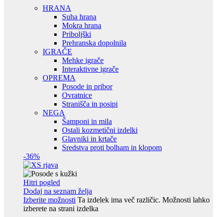
HRANA
Suha hrana
Mokra hrana
Priboljški
Prehranska dopolnila
IGRAČE
Mehke igrače
Interaktivne igrače
OPREMA
Posode in pribor
Ovratnice
Stranišča in posipi
NEGA
Šamponi in mila
Ostali kozmetični izdelki
Glavniki in krtače
Sredstva proti bolham in klopom
-36%
Hitri pogled
Dodaj na seznam želja
Izberite možnosti
Ta izdelek ima več različic. Možnosti lahko
izberete na strani izdelka