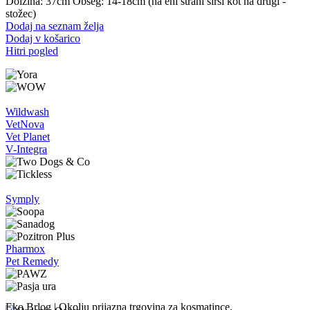
Dolžina: 37cm Obseg: 14-18cm (na eni strani širši kot na drugi -
stožec)
Dodaj na seznam želja
Dodaj v košarico
Hitri pogled
Wildwash
VetNova
Vet Planet
V-Integra
Symply
Pharmox
Pet Remedy
Eko Brlog | Okolju prijazna trgovina za kosmatince.