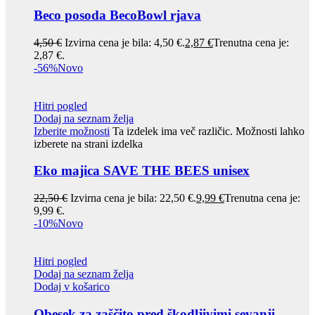
Beco posoda BecoBowl rjava
4,50
€
Izvirna cena je bila: 4,50 €.
2,87
€
Trenutna cena je:
2,87 €.
-56%
Novo
Hitri pogled
Dodaj na seznam želja
Izberite možnosti
Ta izdelek ima več različic. Možnosti lahko
izberete na strani izdelka
Eko majica SAVE THE BEES unisex
22,50
€
Izvirna cena je bila: 22,50 €.
9,99
€
Trenutna cena je:
9,99 €.
-10%
Novo
Hitri pogled
Dodaj na seznam želja
Dodaj v košarico
Obesek za zaščito pred škodljivimi sevanji