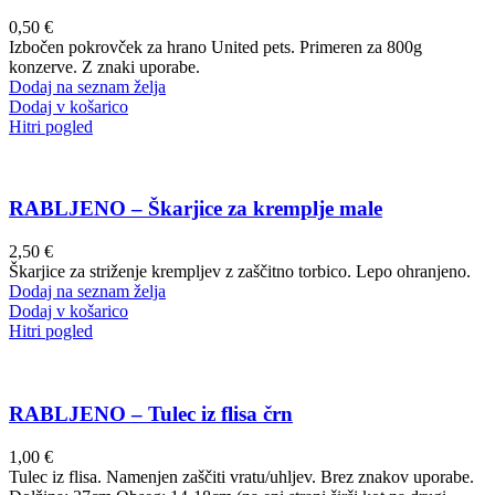
0,50
€
Izbočen pokrovček za hrano United pets. Primeren za 800g
konzerve. Z znaki uporabe.
Dodaj na seznam želja
Dodaj v košarico
Hitri pogled
RABLJENO – Škarjice za kremplje male
2,50
€
Škarjice za striženje krempljev z zaščitno torbico. Lepo ohranjeno.
Dodaj na seznam želja
Dodaj v košarico
Hitri pogled
RABLJENO – Tulec iz flisa črn
1,00
€
Tulec iz flisa. Namenjen zaščiti vratu/uhljev. Brez znakov uporabe.