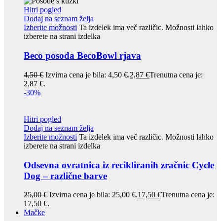
Hitri pogled
Dodaj na seznam želja
Izberite možnosti
Ta izdelek ima več različic. Možnosti lahko
izberete na strani izdelka
Beco posoda BecoBowl rjava
4,50
€
Izvirna cena je bila: 4,50 €.
2,87
€
Trenutna cena je:
2,87 €.
-30%
Hitri pogled
Dodaj na seznam želja
Izberite možnosti
Ta izdelek ima več različic. Možnosti lahko
izberete na strani izdelka
Odsevna ovratnica iz recikliranih zračnic Cycle
Dog – različne barve
25,00
€
Izvirna cena je bila: 25,00 €.
17,50
€
Trenutna cena je:
17,50 €.
Mačke