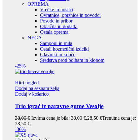
OPREMA
Vrečke in nosilci
Ovratnice, oprsnice in povodci
Posode in pribor
Oblačila in dodatki
Ostala oprema
NEGA
Šamponi in mila
Ostali kozmetični izdelki
Glavniki in krtače
Sredstva proti bolham in klopom
-25%
Hitri pogled
Dodaj na seznam želja
Dodaj v košarico
Trio igrač iz naravne gume Vesolje
38,00
€
Izvirna cena je bila: 38,00 €.
28,50
€
Trenutna cena je:
28,50 €.
-36%