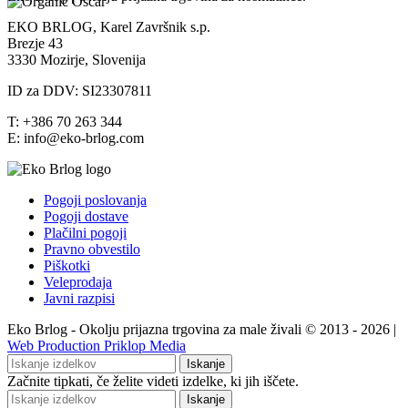
EKO BRLOG, Karel Završnik s.p.
Brezje 43
3330 Mozirje, Slovenija
ID za DDV: SI23307811
T: +386 70 263 344
E: info@eko-brlog.com
Pogoji poslovanja
Pogoji dostave
Plačilni pogoji
Pravno obvestilo
Piškotki
Veleprodaja
Javni razpisi
Eko Brlog - Okolju prijazna trgovina za male živali © 2013 - 2026 |
Web Production Priklop Media
Iskanje
Začnite tipkati, če želite videti izdelke, ki jih iščete.
Iskanje