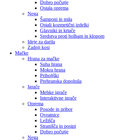
Dobro počutje
Ostala oprema
Nega
Šamponi in mila
Ostali kozmetični izdelki
Glavniki in krtače
Sredstva proti bolham in klopom
Ideje za darila
Zadnji kosi
Mačke
Hrana za mačke
Suha hrana
Mokra hrana
Priboljški
Prehranska dopolnila
Igrače
Mehke igrače
Interaktivne igrače
Oprema
Posode in pribor
Ovratnice
Ležišča
Stranišča in posipi
Dobro počutje
Nega