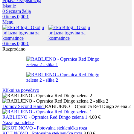
Prijava / Registracija
Iskanje
0
Seznam želja
0
items
0,00
€
Menu
0
items
0,00
€
Razprodano
Klikni za povečavo
Domov
Second Hand
RABLJENO – Oprsnica Red Dingo zelena 2
RABLJENO - Oprsnica Red Dingo zelena 1
4,00
€
Nazaj na izdelke
KOT NOVO - Potovalna steklenička roza
3,00
€