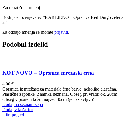
Zaenkrat še ni mnenj.
Bodi prvi ocenjevalec “RABLJENO – Oprsnica Red Dingo zelena
2”
Za oddajo mnenja se morate
prijaviti
.
Podobni izdelki
KOT NOVO – Oprsnica mrežasta črna
4,00
€
Oprsnica iz mrežastega materiala črne barve, nekoliko elastična.
Plastične zaponke. Znamka neznana. Obseg pri vratu: ok. 20cm
Obseg v prsnem košu: največ 36cm (je nastavljivo)
Dodaj na seznam želja
Dodaj v košarico
Hitri pogled