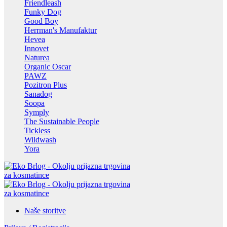
Friendleash
Funky Dog
Good Boy
Herrman's Manufaktur
Hevea
Innovet
Naturea
Organic Oscar
PAWZ
Pozitron Plus
Sanadog
Soopa
Symply
The Sustainable People
Tickless
Wildwash
Yora
Naše storitve