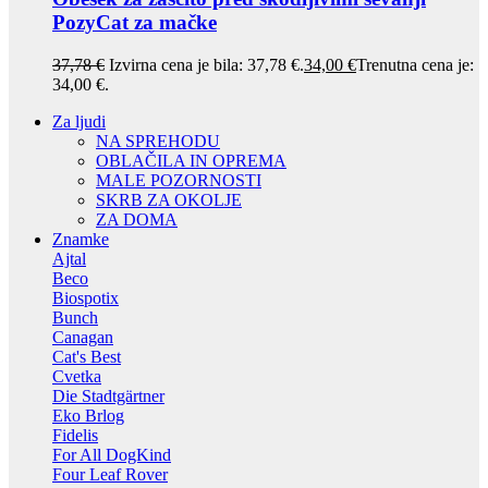
PozyCat za mačke
37,78
€
Izvirna cena je bila: 37,78 €.
34,00
€
Trenutna cena je:
34,00 €.
Za ljudi
NA SPREHODU
OBLAČILA IN OPREMA
MALE POZORNOSTI
SKRB ZA OKOLJE
ZA DOMA
Znamke
Ajtal
Beco
Biospotix
Bunch
Canagan
Cat's Best
Cvetka
Die Stadtgärtner
Eko Brlog
Fidelis
For All DogKind
Four Leaf Rover