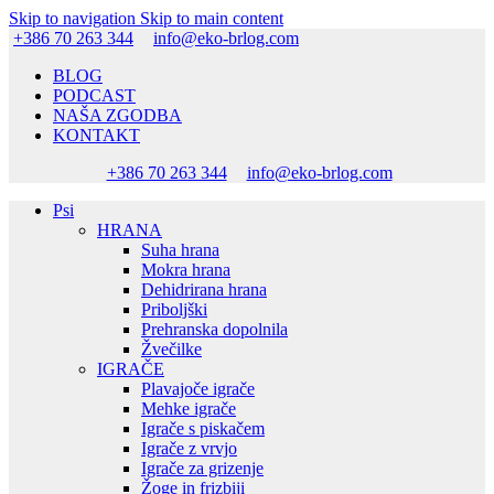
Skip to navigation
Skip to main content
+386 70 263 344
info@eko-brlog.com
BLOG
PODCAST
NAŠA ZGODBA
KONTAKT
+386 70 263 344
info@eko-brlog.com
Psi
HRANA
Suha hrana
Mokra hrana
Dehidrirana hrana
Priboljški
Prehranska dopolnila
Žvečilke
IGRAČE
Plavajoče igrače
Mehke igrače
Igrače s piskačem
Igrače z vrvjo
Igrače za grizenje
Žoge in frizbiji