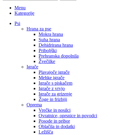
Menu
Kategorije
Psi
Hrana za pse
Mokra hrana
Suha hrana
Dehidrirana hrana
Priboljški
Prehranska dopolnila
Žvečilke
Igrače
Plavajoče igrače
Mehke igrače
Igrače s piskačem
Igrače z vrvjo
Igrače za grizenje
Žoge in frizbiji
Oprema
Vrečke in nosilci
Ovratnice, oprsnice in povodci
Posode in pribor
Oblačila in dodatki
Ležišča