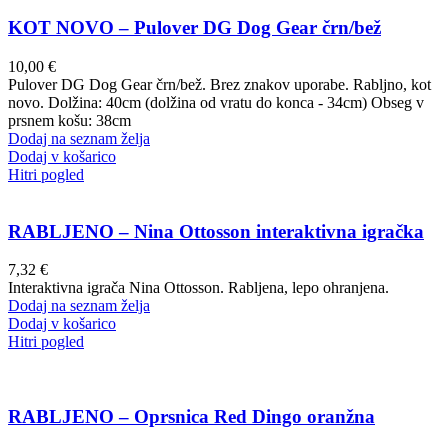
KOT NOVO – Pulover DG Dog Gear črn/bež
10,00
€
Pulover DG Dog Gear črn/bež. Brez znakov uporabe. Rabljno, kot
novo. Dolžina: 40cm (dolžina od vratu do konca - 34cm) Obseg v
prsnem košu: 38cm
Dodaj na seznam želja
Dodaj v košarico
Hitri pogled
RABLJENO – Nina Ottosson interaktivna igračka
7,32
€
Interaktivna igrača Nina Ottosson. Rabljena, lepo ohranjena.
Dodaj na seznam želja
Dodaj v košarico
Hitri pogled
RABLJENO – Oprsnica Red Dingo oranžna