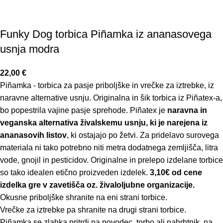
Funky Dog torbica Piñamka iz ananasovega
usnja modra
22,00
€
Piñamka - torbica za pasje priboljške in vrečke za iztrebke, iz
naravne alternative usnju. Originalna in šik torbica iz Piñatex-a,
bo popestrila vajine pasje sprehode. Piñatex je
naravna in
veganska alternativa živalskemu usnju, ki je narejena iz
ananasovih listov
, ki ostajajo po žetvi. Za pridelavo surovega
materiala ni tako potrebno niti metra dodatnega zemljišča, litra
vode, gnojil in pesticidov. Originalne in prelepo izdelane torbice
so tako idealen etično proizveden izdelek.
3,10€ od cene
izdelka gre v zavetišča oz. živaloljubne organizacije.
Okusne priboljške shranite na eni strani torbice.
Vrečke za iztrebke pa shranite na drugi strani torbice.
Piñamka se zlahka pritrdi na povodec, torbo ali nahrbtnik, na