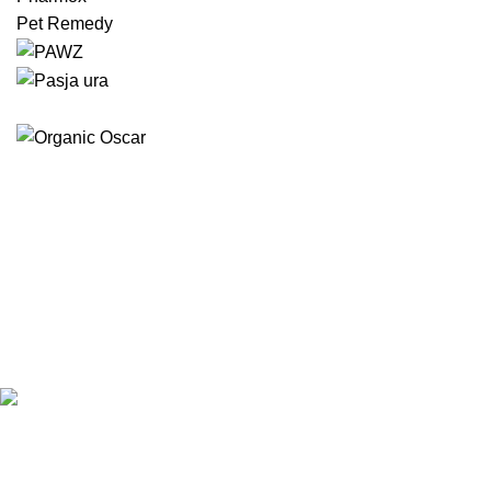
Pet Remedy
Eko Brlog | Okolju prijazna trgovina za kosmatince.
EKO BRLOG, Karel Završnik s.p.
Brezje 43
3330 Mozirje, Slovenija
ID za DDV: SI23307811
T: +386 70 263 344
E: info@eko-brlog.com
Pogoji poslovanja
Pogoji dostave