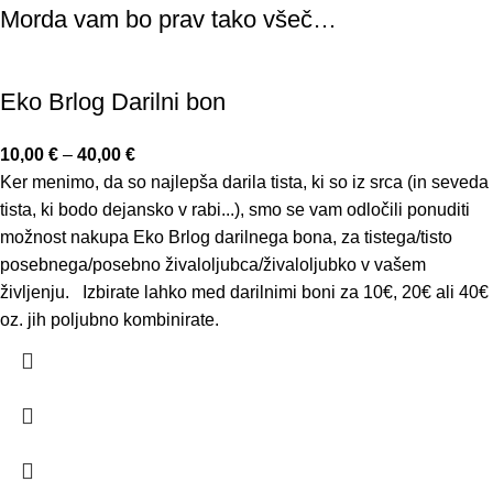
Morda vam bo prav tako všeč…
Eko Brlog Darilni bon
10,00
€
–
40,00
€
Ker menimo, da so najlepša darila tista, ki so iz srca (in seveda
tista, ki bodo dejansko v rabi...), smo se vam odločili ponuditi
možnost nakupa Eko Brlog darilnega bona, za tistega/tisto
posebnega/posebno živaloljubca/živaloljubko v vašem
življenju. Izbirate lahko med darilnimi boni za 10€, 20€ ali 40€
oz. jih poljubno kombinirate.