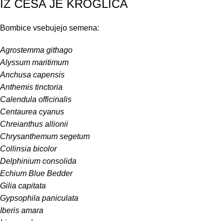
IZ ČESA JE KROGLICA
Bombice vsebujejo semena:
Agrostemma githago
Alyssum maritimum
Anchusa capensis
Anthemis tinctoria
Calendula officinalis
Centaurea cyanus
Chreianthus allionii
Chrysanthemum segetum
Collinsia bicolor
Delphinium consolida
Echium Blue Bedder
Gilia capitata
Gypsophila paniculata
Iberis amara