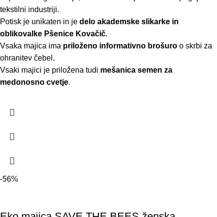
tekstilni industriji.
Potisk je unikaten in je
delo akademske slikarke in
oblikovalke Pšenice Kovačič
.
Vsaka majica ima
priloženo informativno brošuro
o skrbi za
ohranitev čebel.
Vsaki majici je priložena tudi
mešanica semen za
medonosno cvetje
.
-56%
Eko majica SAVE THE BEES ženska