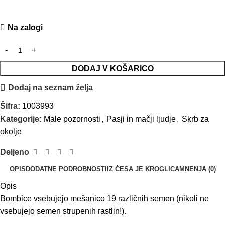
Na zalogi
DODAJ V KOŠARICO
Dodaj na seznam želja
Šifra:
1003993
Kategorije:
Male pozornosti
,
Pasji in mačji ljudje
,
Skrb za
okolje
Deljeno
OPIS
DODATNE PODROBNOSTI
IZ ČESA JE KROGLICA
MNENJA (0)
Opis
Bombice vsebujejo mešanico 19 različnih semen (nikoli ne
vsebujejo semen strupenih rastlin!).