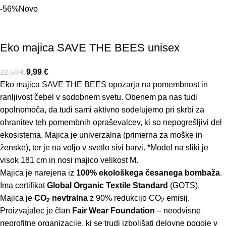
-56%
Novo
Eko majica SAVE THE BEES unisex
9,99
€
22,50
€
Eko majica SAVE THE BEES opozarja na pomembnost in
ranljivost čebel v sodobnem svetu. Obenem pa nas tudi
opolnomoča, da tudi sami aktivno sodelujemo pri skrbi za
ohranitev teh pomembnih opraševalcev, ki so nepogrešljivi del
ekosistema. Majica je univerzalna (primerna za moške in
ženske), ter je na voljo v svetlo sivi barvi. *Model na sliki je
visok 181 cm in nosi majico velikost M.
Majica je narejena iz
100% ekološkega česanega bombaža
.
Ima certifikat
Global Organic Textile Standard
(GOTS).
Majica je
CO
nevtralna
z 90% redukcijo CO
emisij.
2
2
Proizvajalec je član
Fair Wear Foundation
– neodvisne
neprofitne organizacije, ki se trudi izboljšati delovne pogoje v