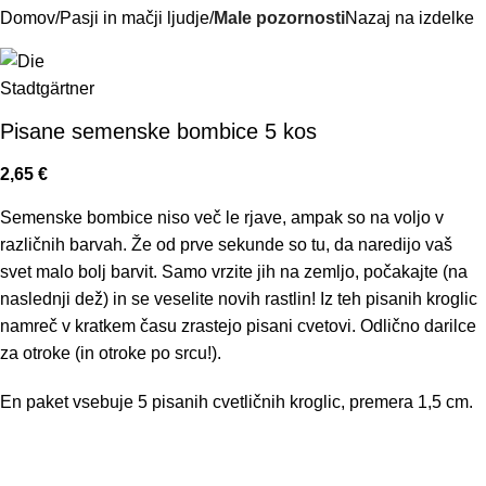
Domov
Pasji in mačji ljudje
Male pozornosti
Nazaj na izdelke
Pisane semenske bombice 5 kos
2,65
€
Semenske bombice niso več le rjave, ampak so na voljo v
različnih barvah. Že od prve sekunde so tu, da naredijo vaš
svet malo bolj barvit. Samo vrzite jih na zemljo, počakajte (na
naslednji dež) in se veselite novih rastlin! Iz teh pisanih kroglic
namreč v kratkem času zrastejo pisani cvetovi. Odlično darilce
za otroke (in otroke po srcu!).
En paket vsebuje 5 pisanih cvetličnih kroglic, premera 1,5 cm.