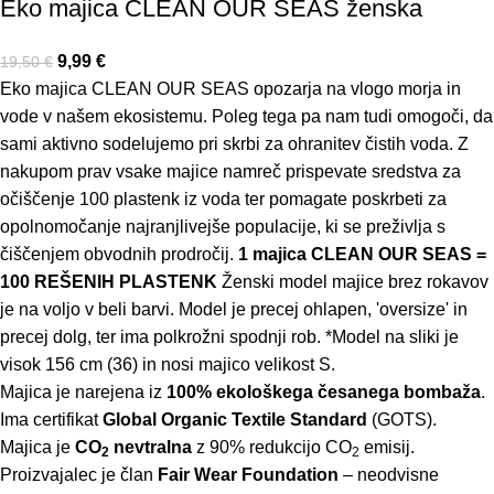
Eko majica CLEAN OUR SEAS ženska
9,99
€
19,50
€
Eko majica CLEAN OUR SEAS opozarja na vlogo morja in
vode v našem ekosistemu. Poleg tega pa nam tudi omogoči, da
sami aktivno sodelujemo pri skrbi za ohranitev čistih voda. Z
nakupom prav vsake majice namreč prispevate sredstva za
očiščenje 100 plastenk iz voda ter pomagate poskrbeti za
opolnomočanje najranjlivejše populacije, ki se preživlja s
čiščenjem obvodnih prodročij.
1 majica CLEAN OUR SEAS =
100 REŠENIH PLASTENK
Ženski model majice brez rokavov
je na voljo v beli barvi. Model je precej ohlapen, 'oversize' in
precej dolg, ter ima polkrožni spodnji rob. *Model na sliki je
visok 156 cm (36) in nosi majico velikost S.
Majica je narejena iz
100% ekološkega česanega bombaža
.
Ima certifikat
Global Organic Textile Standard
(GOTS).
Majica je
CO
nevtralna
z 90% redukcijo CO
emisij.
2
2
Proizvajalec je član
Fair Wear Foundation
– neodvisne