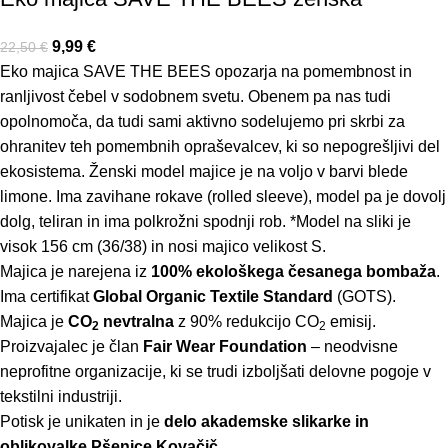
9,99
€
22,50
€
Eko majica SAVE THE BEES opozarja na pomembnost in
ranljivost čebel v sodobnem svetu. Obenem pa nas tudi
opolnomoča, da tudi sami aktivno sodelujemo pri skrbi za
ohranitev teh pomembnih opraševalcev, ki so nepogrešljivi del
ekosistema. Ženski model majice je na voljo v barvi blede
limone. Ima zavihane rokave (rolled sleeve), model pa je dovolj
dolg, teliran in ima polkrožni spodnji rob. *Model na sliki je
visok 156 cm (36/38) in nosi majico velikost S.
Majica je narejena iz
100% ekološkega česanega bombaža
.
Ima certifikat
Global Organic Textile Standard
(GOTS).
Majica je
CO
nevtralna
z 90% redukcijo CO
emisij.
2
2
Proizvajalec je član
Fair Wear Foundation
– neodvisne
neprofitne organizacije, ki se trudi izboljšati delovne pogoje v
tekstilni industriji.
Potisk je unikaten in je
delo akademske slikarke in
oblikovalke Pšenice Kovačič
.