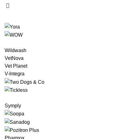
Wildwash
VetNova
Vet Planet
V-Integra
Symply
Pharmox