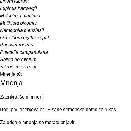
Linum rubrum
Lupinus hartwegii
Malcolmia maritima
Matthiola bicornis
Nemophila menziesii
Oenothera erythrosepala
Papaver rhoeas
Phacelia campanularia
Salvia horminium
Silene coeli- rosa
Mnenja (0)
Mnenja
Zaenkrat še ni mnenj.
Bodi prvi ocenjevalec “Pisane semenske bombice 5 kos”
Za oddajo mnenja se morate
prijaviti
.