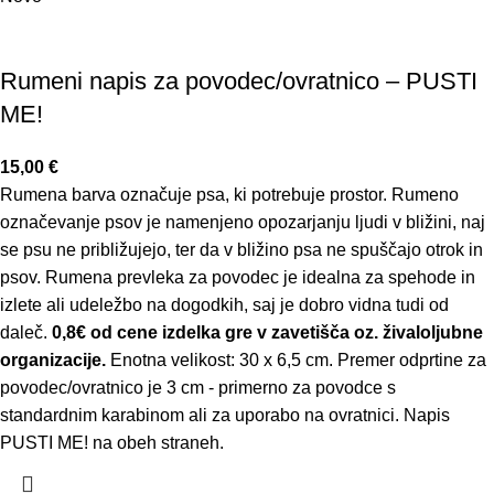
Rumeni napis za povodec/ovratnico – PUSTI
ME!
15,00
€
Rumena barva označuje psa, ki potrebuje prostor. Rumeno
označevanje psov je namenjeno opozarjanju ljudi v bližini, naj
se psu ne približujejo, ter da v bližino psa ne spuščajo otrok in
psov. Rumena prevleka za povodec je idealna za spehode in
izlete ali udeležbo na dogodkih, saj je dobro vidna tudi od
daleč.
0,8€ od cene izdelka gre v zavetišča oz. živaloljubne
organizacije.
Enotna velikost: 30 x 6,5 cm. Premer odprtine za
povodec/ovratnico je 3 cm - primerno za povodce s
standardnim karabinom ali za uporabo na ovratnici. Napis
PUSTI ME! na obeh straneh.