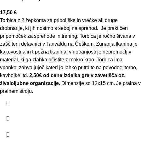
17,50
€
Torbica z 2 žepkoma za priboljške in vrečke ali druge
drobnarije, ki jih nosimo s seboj na sprehod. Je praktičen
pripomoček za sprehode in trening. Torbica je ročno šivana v
zaščiteni delavnici v Tanvaldu na Češkem. Zunanja tkanina je
kakovostna in trpežna tkanina, v notranjosti je nepremočljiv
material, ki ga zlahka očistite z mokro krpo. Torbica ima
vponko, zahvaljujoč kateri jo lahko pritrdite na povodec, torbo,
kavbojke itd.
2,50€ od cene izdelka gre v zavetišča oz.
živaloljubne organizacije.
Dimenzije so 12x15 cm. Je pralna v
pralnem stroju.