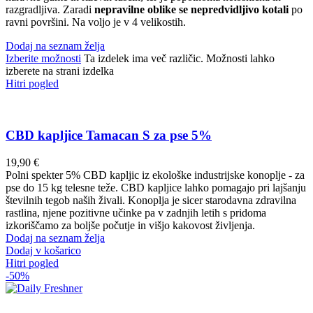
razgradljiva. Zaradi
nepravilne oblike se nepredvidljivo kotali
po
ravni površini. Na voljo je v 4 velikostih.
Dodaj na seznam želja
Izberite možnosti
Ta izdelek ima več različic. Možnosti lahko
izberete na strani izdelka
Hitri pogled
CBD kapljice Tamacan S za pse 5%
19,90
€
Polni spekter 5% CBD kapljic iz ekološke industrijske konoplje - za
pse do 15 kg telesne teže. CBD kapljice lahko pomagajo pri lajšanju
številnih tegob naših živali. Konoplja je sicer starodavna zdravilna
rastlina, njene pozitivne učinke pa v zadnjih letih s pridoma
izkoriščamo za boljše počutje in višjo kakovost življenja.
Dodaj na seznam želja
Dodaj v košarico
Hitri pogled
-50%