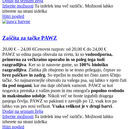
Dodaj na seznam želja
Izberite možnosti
Ta izdelek ima več različic. Možnosti lahko
izberete na strani izdelka
Hitri pogled
Zaščita za tačke PAWZ
20,00
€
–
24,00
€
Cenovni razpon: od 20,00 € do 24,00 €
PAWZ so edina pasja obuvala na svetu, ki so
vodoodporna,
primerna za večkratno uporabo in so poleg tega tudi
razgradljiva
. Ker so iz naravne gume, so
100% biološko
razgradljiva
. Zlahka jih obujemo in se tesno prilegajo, čeprav so
brez paščkov in zadrg
. So trpežni in modni ter čisto zares ščitijo
tačke. So najnaravnejše obuvalo za vašega psa, saj lahko v njem čuti
tla pod nogami
, kar mu daje občutek varnosti. PAWZ se kot
nogavica premika z vašim psom in mu omogoča
popolno svobodo
in maksimalno udobje
. Nikoli več ne boste izgubili dragega
pasjega čevlja. PAWZ so pakirani v zavojih po 12, vsak kos pa
lahko vas pes nosi večkrat.
Vsaka velikost je v drugi barvi
.
Dodaj na seznam želja
Izberite možnosti
Ta izdelek ima več različic. Možnosti lahko
izberete na strani izdelka
Hitri pogled