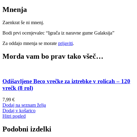
Mnenja
Zaenkrat še ni mnenj.
Bodi prvi ocenjevalec “Igrača iz naravne gume Galaksija”
Za oddajo mnenja se morate
prijaviti
.
Morda vam bo prav tako všeč…
Odišavljene Beco vrečke za iztrebke v rolicah – 120
vrečk (8 rol)
7,99
€
Dodaj na seznam želja
Dodaj v košarico
Hitri pogled
Podobni izdelki