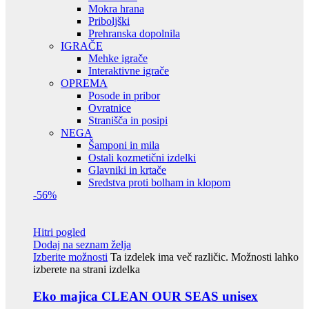
Mokra hrana
Priboljški
Prehranska dopolnila
IGRAČE
Mehke igrače
Interaktivne igrače
OPREMA
Posode in pribor
Ovratnice
Stranišča in posipi
NEGA
Šamponi in mila
Ostali kozmetični izdelki
Glavniki in krtače
Sredstva proti bolham in klopom
-56%
Hitri pogled
Dodaj na seznam želja
Izberite možnosti
Ta izdelek ima več različic. Možnosti lahko
izberete na strani izdelka
Eko majica CLEAN OUR SEAS unisex