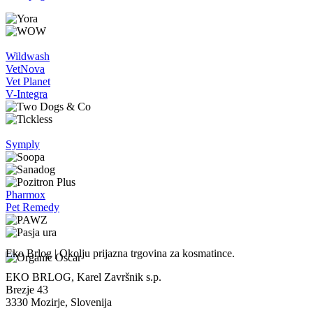
Wildwash
VetNova
Vet Planet
V-Integra
Symply
Pharmox
Pet Remedy
Eko Brlog | Okolju prijazna trgovina za kosmatince.
EKO BRLOG, Karel Završnik s.p.
Brezje 43
3330 Mozirje, Slovenija