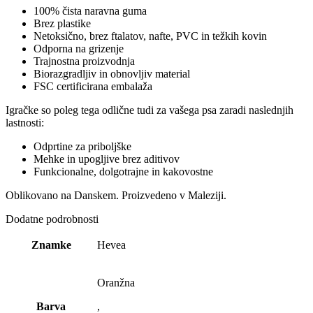
100% ​čista naravna guma
Brez plastike
Netoksično, brez ftalatov, nafte, PVC in težkih kovin
Odporna na grizenje
Trajnostna proizvodnja
Biorazgradljiv in obnovljiv material
FSC certificirana embalaža
Igračke so poleg tega odlične tudi za vašega psa zaradi naslednjih
lastnosti:
Odprtine za priboljške
Mehke in upogljive brez aditivov
Funkcionalne, dolgotrajne in kakovostne
Oblikovano na Danskem. Proizvedeno v Maleziji.
Dodatne podrobnosti
Znamke
Hevea
Oranžna
Barva
,