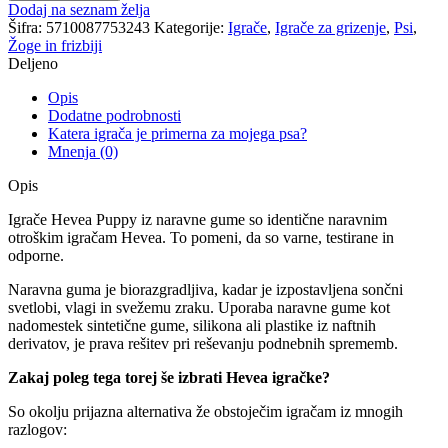
Dodaj na seznam želja
Šifra:
5710087753243
Kategorije:
Igrače
,
Igrače za grizenje
,
Psi
,
Žoge in frizbiji
Deljeno
Opis
Dodatne podrobnosti
Katera igrača je primerna za mojega psa?
Mnenja (0)
Opis
Igrače Hevea Puppy iz naravne gume so identične naravnim
otroškim igračam Hevea. To pomeni, da so varne, testirane in
odporne.
Naravna guma je biorazgradljiva, kadar je izpostavljena sončni
svetlobi, vlagi in svežemu zraku. Uporaba naravne gume kot
nadomestek sintetične gume, silikona ali plastike iz naftnih
derivatov, je prava rešitev pri reševanju podnebnih sprememb.
Zakaj poleg tega torej še izbrati Hevea igračke?
So okolju prijazna alternativa že obstoječim igračam iz mnogih
razlogov: