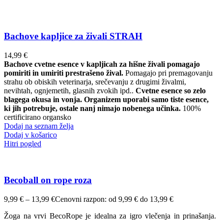
Bachove kapljice za živali STRAH
14,99
€
Bachove cvetne esence v kapljicah za hišne živali pomagajo
pomiriti in umiriti prestrašeno žival.
Pomagajo pri premagovanju
strahu ob obiskih veterinarja, srečevanju z drugimi živalmi,
nevihtah, ognjemetih, glasnih zvokih ipd..
Cvetne esence so zelo
blagega okusa in vonja. Organizem uporabi samo tiste esence,
ki jih potrebuje, ostale nanj nimajo nobenega učinka.
100%
certificirano organsko
Dodaj na seznam želja
Dodaj v košarico
Hitri pogled
Becoball on rope roza
9,99
€
–
13,99
€
Cenovni razpon: od 9,99 € do 13,99 €
Žoga na vrvi BecoRope je idealna za igro vlečenja in prinašanja.