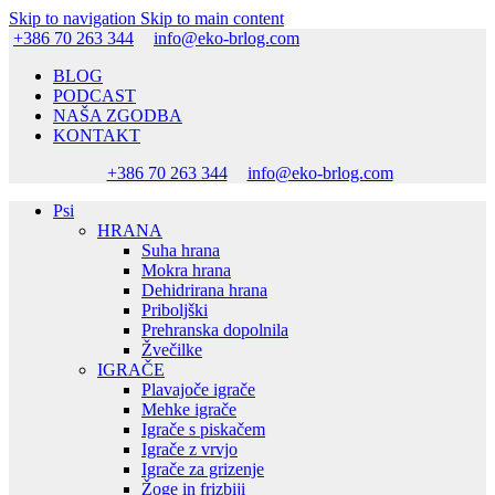
Skip to navigation
Skip to main content
+386 70 263 344
info@eko-brlog.com
BLOG
PODCAST
NAŠA ZGODBA
KONTAKT
+386 70 263 344
info@eko-brlog.com
Psi
HRANA
Suha hrana
Mokra hrana
Dehidrirana hrana
Priboljški
Prehranska dopolnila
Žvečilke
IGRAČE
Plavajoče igrače
Mehke igrače
Igrače s piskačem
Igrače z vrvjo
Igrače za grizenje
Žoge in frizbiji