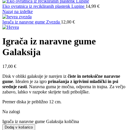
Eko ovratnica iz recikliranih plastenk Lupine
14,99
€
Nazaj na izdelke
Igrača iz naravne gume Zvezda
12,00
€
Igrača iz naravne gume
Galaksija
17,00
€
Disk v obliki galaksije je narejen iz
čiste in netoksične naravne
gume
. Idealen je za igro
prinašanja z igrivimi mladički in psi
srednje rasti
. Naravna guma je močna, odporna in trajna. Za večjo
zabavo, lahko v razpoke skrijete tudi priboljške.
Premer diska je približno 12 cm.
Na zalogi
Igrača iz naravne gume Galaksija količina
Dodaj v košarico