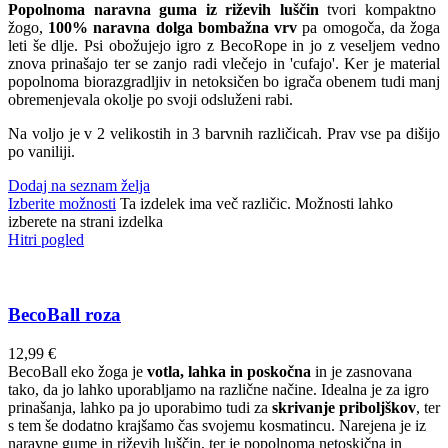
Popolnoma naravna guma iz riževih luščin
tvori kompaktno
žogo,
100% naravna dolga bombažna vrv
pa omogoča, da žoga
leti še dlje. Psi obožujejo igro z BecoRope in jo z veseljem vedno
znova prinašajo ter se zanjo radi vlečejo in 'cufajo'. Ker je material
popolnoma biorazgradljiv in netoksičen bo igrača obenem tudi manj
obremenjevala okolje po svoji odsluženi rabi.
Na voljo je v 2 velikostih in 3 barvnih različicah. Prav vse pa dišijo
po vaniliji.
Dodaj na seznam želja
Izberite možnosti
Ta izdelek ima več različic. Možnosti lahko
izberete na strani izdelka
Hitri pogled
BecoBall roza
12,99
€
BecoBall eko žoga je
votla, lahka in poskočna
in je zasnovana
tako, da jo lahko uporabljamo na različne načine. Idealna je za igro
prinašanja, lahko pa jo uporabimo tudi za
skrivanje priboljškov
, ter
s tem še dodatno krajšamo čas svojemu kosmatincu. Narejena je iz
naravne gume in riževih luščin, ter je popolnoma netoskična in