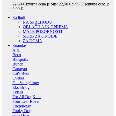
22,50
€
Izvirna cena je bila: 22,50 €.
9,99
€
Trenutna cena je:
9,99 €.
Za ljudi
NA SPREHODU
OBLAČILA IN OPREMA
MALE POZORNOSTI
SKRB ZA OKOLJE
ZA DOMA
Znamke
Ajtal
Beco
Biospotix
Bunch
Canagan
Cat's Best
Cvetka
Die Stadtgärtner
Eko Brlog
Fidelis
For All DogKind
Four Leaf Rover
Friendleash
Funky Dog
Good Boy