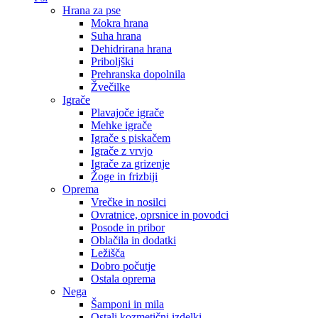
Hrana za pse
Mokra hrana
Suha hrana
Dehidrirana hrana
Priboljški
Prehranska dopolnila
Žvečilke
Igrače
Plavajoče igrače
Mehke igrače
Igrače s piskačem
Igrače z vrvjo
Igrače za grizenje
Žoge in frizbiji
Oprema
Vrečke in nosilci
Ovratnice, oprsnice in povodci
Posode in pribor
Oblačila in dodatki
Ležišča
Dobro počutje
Ostala oprema
Nega
Šamponi in mila
Ostali kozmetični izdelki