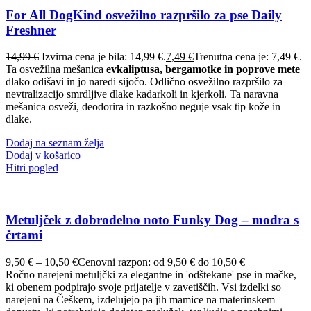
For All DogKind osvežilno razpršilo za pse Daily
Freshner
14,99
€
Izvirna cena je bila: 14,99 €.
7,49
€
Trenutna cena je: 7,49 €.
Ta osvežilna mešanica
evkaliptusa, bergamotke in poprove mete
dlako odišavi in jo naredi sijočo. Odlično osvežilno razpršilo za
nevtralizacijo smrdljive dlake kadarkoli in kjerkoli. Ta naravna
mešanica osveži, deodorira in razkošno neguje vsak tip kože in
dlake.
Dodaj na seznam želja
Dodaj v košarico
Hitri pogled
Metuljček z dobrodelno noto Funky Dog – modra s
črtami
9,50
€
–
10,50
€
Cenovni razpon: od 9,50 € do 10,50 €
Ročno narejeni metuljčki za elegantne in 'odštekane' pse in mačke,
ki obenem podpirajo svoje prijatelje v zavetiščih. Vsi izdelki so
narejeni na Češkem, izdelujejo pa jih mamice na materinskem