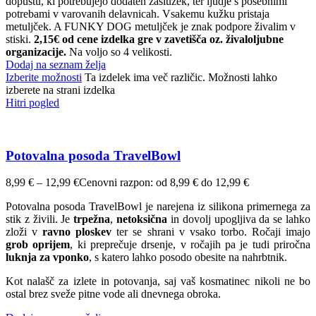
dopustu, ki potrebujejo dodaten zaslužek, ter ljudje s posebnimi
potrebami v varovanih delavnicah. Vsakemu kužku pristaja
metuljček. A FUNKY DOG metuljček je znak podpore živalim v
stiski.
2,15€ od cene izdelka gre v zavetišča oz. živaloljubne
organizacije.
Na voljo so 4 velikosti.
Dodaj na seznam želja
Izberite možnosti
Ta izdelek ima več različic. Možnosti lahko
izberete na strani izdelka
Hitri pogled
Potovalna posoda TravelBowl
8,99
€
–
12,99
€
Cenovni razpon: od 8,99 € do 12,99 €
Potovalna posoda TravelBowl je narejena iz silikona primernega za
stik z živili. Je
trpežna
,
netoksična
in dovolj upogljiva da se lahko
zloži v
ravno ploskev
ter se shrani v vsako torbo. Ročaji imajo
grob oprijem
, ki preprečuje drsenje, v ročajih pa je tudi priročna
luknja za vponko
, s katero lahko posodo obesite na nahrbtnik.
Kot nalašč za izlete in potovanja, saj vaš kosmatinec nikoli ne bo
ostal brez sveže pitne vode ali dnevnega obroka.