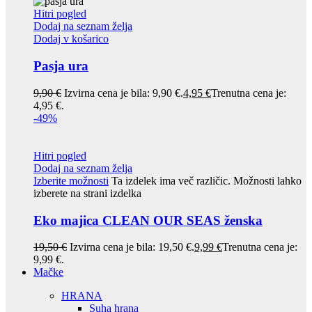
Hitri pogled
Dodaj na seznam želja
Dodaj v košarico
Pasja ura
9,90
€
Izvirna cena je bila: 9,90 €.
4,95
€
Trenutna cena je:
4,95 €.
-49%
Hitri pogled
Dodaj na seznam želja
Izberite možnosti
Ta izdelek ima več različic. Možnosti lahko
izberete na strani izdelka
Eko majica CLEAN OUR SEAS ženska
19,50
€
Izvirna cena je bila: 19,50 €.
9,99
€
Trenutna cena je:
9,99 €.
Mačke
HRANA
Suha hrana