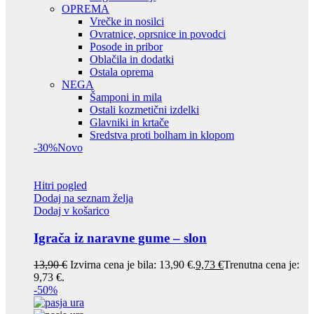
OPREMA
Vrečke in nosilci
Ovratnice, oprsnice in povodci
Posode in pribor
Oblačila in dodatki
Ostala oprema
NEGA
Šamponi in mila
Ostali kozmetični izdelki
Glavniki in krtače
Sredstva proti bolham in klopom
-30%
Novo
Hitri pogled
Dodaj na seznam želja
Dodaj v košarico
Igrača iz naravne gume – slon
13,90
€
Izvirna cena je bila: 13,90 €.
9,73
€
Trenutna cena je:
9,73 €.
-50%