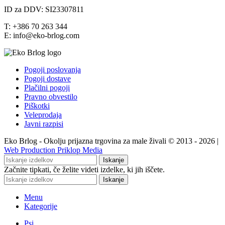
ID za DDV: SI23307811
T: +386 70 263 344
E: info@eko-brlog.com
Pogoji poslovanja
Pogoji dostave
Plačilni pogoji
Pravno obvestilo
Piškotki
Veleprodaja
Javni razpisi
Eko Brlog - Okolju prijazna trgovina za male živali © 2013 - 2026 |
Web Production Priklop Media
Iskanje
Začnite tipkati, če želite videti izdelke, ki jih iščete.
Iskanje
Menu
Kategorije
Psi