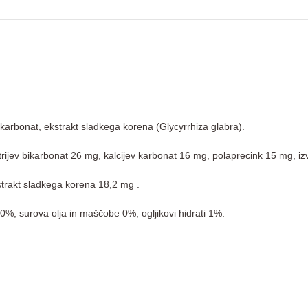
ev karbonat, ekstrakt sladkega korena (Glycyrrhiza glabra).
natrijev bikarbonat 26 mg, kalcijev karbonat 16 mg, polaprecink 15 mg, 
strakt sladkega korena 18,2 mg .
0%, surova olja in maščobe 0%, ogljikovi hidrati 1%.