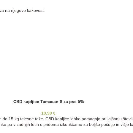
liva na njegovo kakovost.
CBD kapljice Tamacan S za pse 5%
19,90
€
e do 15 kg telesne teže. CBD kapljice lahko pomagajo pri lajšanju števil
inke pa v zadnjih letih s pridoma izkoriščamo za boljše počutje in višjo 