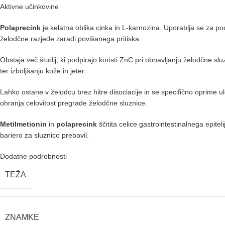
Aktivne učinkovine
Polaprecink
je kelatna oblika cinka in L-karnozina. Uporablja se za pod
želodčne razjede zaradi povišanega pritiska.
Obstaja več študij, ki podpirajo koristi ZnC pri obnavljanju želodčne slu
ter izboljšanju kože in jeter.
Lahko ostane v želodcu brez hitre disociacije in se specifično oprime ulc
ohranja celovitost pregrade želodčne sluznice.
Metilmetionin
in
polaprecink
ščitita celice gastrointestinalnega epitel
bariero za sluznico prebavil.
Dodatne podrobnosti
TEŽA
ZNAMKE