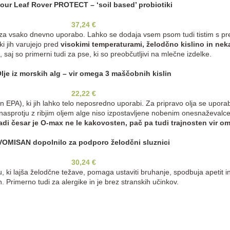
our Leaf Rover PROTECT – ‘soil based’ probiotiki
37,24
€
za vsako dnevno uporabo. Lahko se dodaja vsem psom tudi tistim s preb
 ki jih varujejo pred
visokimi temperaturami, želodčno kislino in nekat
, saj so primerni tudi za pse, ki so preobčutljivi na mlečne izdelke.
lje iz morskih alg – vir omega 3 maščobnih kislin
22,22
€
n EPA), ki jih lahko telo neposredno uporabi. Za pripravo olja se uporab
asprotju z ribjim oljem alge niso izpostavljene nobenim onesnaževal
adi česar je O-max ne le kakovosten, pač pa tudi trajnosten vir o
VOMISAN dopolnilo za podporo želodčni sluznici
30,24
€
ki lajša želodčne težave, pomaga ustaviti bruhanje, spodbuja apetit i
h. Primerno tudi za alergike in je brez stranskih učinkov.