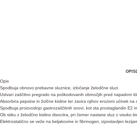
OPIS
Opis
Spodbuja obnovo prebavne sluznice, izločanje želodčne sluzi.
Ustvari zaščitno pregrado na poškodovanih območjih pred napadom kloro
Absorbira pepsine in žolčne kisline ter zavira njihov erozivni učinek na
Spodbuja proizvodnjo gastrozaščitnih snovi, kot sta prostaglandin E2 i
Ob stiku z želodčno kislino disociira, pri čemer nastane sluz z visoko b
Elektrostatično se veže na beljakovine in fibrinogen, izpostavljen lezij