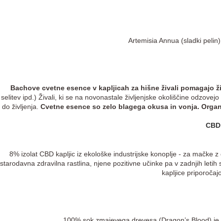
Artemisia Annua (sladki pelin
Bachove cvetne esence v kapljicah za hišne živali pomagajo živa
selitev ipd.) Živali, ki se na novonastale življenjske okoliščine odzov
do življenja.
Cvetne esence so zelo blagega okusa in vonja. Organi
CBD 
8% izolat CBD kapljic iz ekološke industrijske konoplje - za mačke z 
starodavna zdravilna rastlina, njene pozitivne učinke pa v zadnjih letih
kapljice priporoča
100% sok zmajevega drevesa (Dragon’s Blood) je 