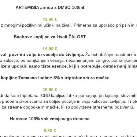
ARTEMISIA annua z DMSO 100ml
43,90
€
) z mnogimi pozitivnimi učinki na živali. Primerna za uporabo pri psih
Bachove kapljice za živali ŽALOST
14,99
€
li povrniti voljo in veselje do življenja.
Žalost običajno nastopi ob 
ejo z žalostjo, pomanjkanjem veselja, nezanimanjem za igro, pomanjkanjem
zem uporabi samo tiste esence, ki jih potrebuje, ostale nanj ni
kapljice Tamacan Isolat+ 8% s triptofanom za mačke
29,90
€
dodatkom triptofana. CBD kapljice lahko pomagajo pri lajšanju številnih 
 s pridoma izkoriščamo za boljše počutje in višjo kakovost življenja. Tri
jo za stresne dogodke in mačke, ki so podvržene stresnemu odzivanju.
Herosan 100% sok zmajevega drevesa
9,90
€
popolnoma naravna smola intenzivno rdeče barve, ki pomaga pri hitre