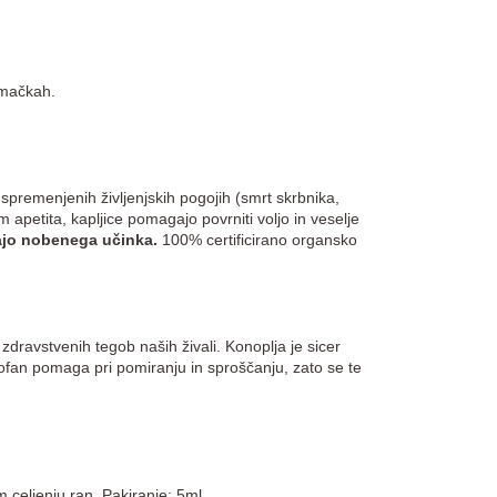
 in mačkah.
spremenjenih življenjskih pogojih (smrt skrbnika,
 apetita, kapljice pomagajo povrniti voljo in veselje
majo nobenega učinka.
100% certificirano organsko
zdravstvenih tegob naših živali. Konoplja je sicer
ptofan pomaga pri pomiranju in sproščanju, zato se te
m celjenju ran. Pakiranje: 5ml