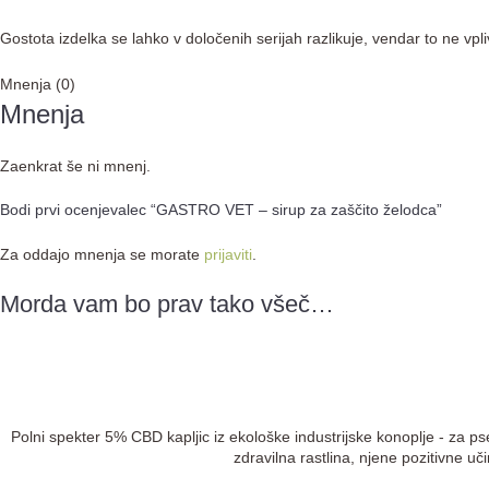
Gostota izdelka se lahko v določenih serijah razlikuje, vendar to ne vp
Mnenja (0)
Mnenja
Zaenkrat še ni mnenj.
Bodi prvi ocenjevalec “GASTRO VET – sirup za zaščito želodca”
Za oddajo mnenja se morate
prijaviti
.
Morda vam bo prav tako všeč…
Polni spekter 5% CBD kapljic iz ekološke industrijske konoplje - za ps
zdravilna rastlina, njene pozitivne uč