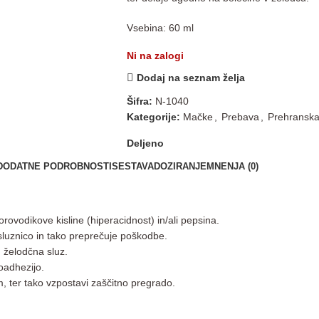
Vsebina: 60 ml
Ni na zalogi
Dodaj na seznam želja
Šifra:
N-1040
Kategorije:
Mačke
,
Prebava
,
Prehranska
Deljeno
DODATNE PODROBNOSTI
SESTAVA
DOZIRANJE
MNENJA (0)
vodikove kisline (hiperacidnost) in/ali pepsina.
 sluznico in tako preprečuje poškodbe.
n želodčna sluz.
ioadhezijo.
am, ter tako vzpostavi zaščitno pregrado.