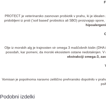
F
PROTECT je veterinarsko zasnovan probiotik v prahu, ki je idealen 
pridobljeni iz prsti (‘soil based’ probiotics ali SBO) proizvajajo spore,
hipoalergeni
O
Olje iz morskih alg je trajnosten vir omega 3 maščobnih kislin (DHA i
posodah, kar pomeni, da morski ekosistem ostane nedotaknjen. V n
ekstrakciji omega-3, zar
Vomisan je popolnoma naravno zeliščno prehransko dopolnilo v prahu, 
psi
Podobni izdelki