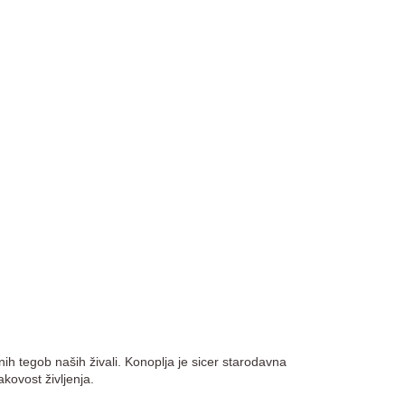
nih tegob naših živali. Konoplja je sicer starodavna
kakovost življenja.