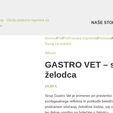
NAŠE STO
Domov
Psi
Prehranska dopolnila
Prebava
Nazaj na izdelke
Alfavet
GASTRO VET – si
želodca
24,95
€
Sirup Gastro Vet je primeren pri preventivi a
ezofagealnega refluksa in poškodb želodčn
pretiranem izločanju želodčne kisline, saj o
ter deluje ugodno na bolečine v želodcu.