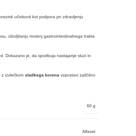
prezink učinkovit kot podpora pri zdravljenju
usu, izboljšanju motenj gastrointestinalnega trakta
jed. Dokazano je, da spodbuja nastajanje sluzi in
 z izvlečkom
sladkega korena
vzpostavi zaščitno
60 g
Alfavet