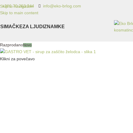
+386 70 263 344
info@eko-brlog.com
Skip to navigation
Skip to main content
SI
MAČKE
ZA LJUDI
ZNAMKE
Razprodano
Novo
Klikni za povečavo