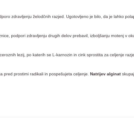
poro zdravljenju želodčnih razjed. Ugotovljeno je bilo, da je lahko pola
znice, podpori zdravljenju drugih delov prebavil, izboljšanju motenj v ok
eroznih lezij, po katerih se L-karnozin in cink sprostita za celjenje raz
ija pred prostimi radikali in pospešujeta celjenje.
Natrijev alginat
skupaj