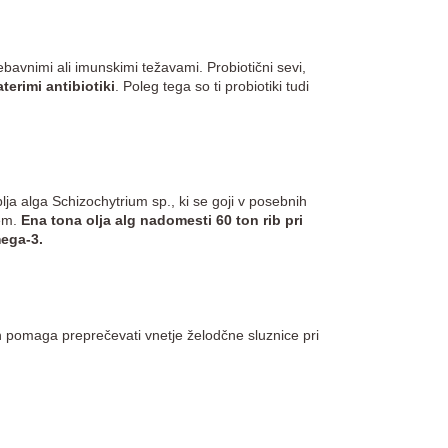
avnimi ali imunskimi težavami. Probiotični sevi,
erimi antibiotiki
. Poleg tega so ti probiotiki tudi
lja alga Schizochytrium sp., ki se goji v posebnih
cem.
Ena tona olja alg nadomesti 60 ton rib pri
mega-3.
n pomaga preprečevati vnetje želodčne sluznice pri