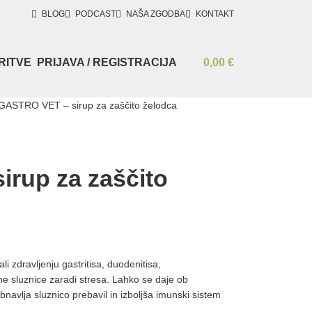
BLOG
PODCAST
NAŠA ZGODBA
KONTAKT
RITVE
PRIJAVA / REGISTRACIJA
0,00
€
GASTRO VET – sirup za zaščito želodca
rup za zaščito
li zdravljenju gastritisa, duodenitisa,
e sluznice zaradi stresa. Lahko se daje ob
bnavlja sluznico prebavil in izboljša imunski sistem