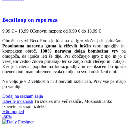
BecoHoop on rope roza
9,99
€
–
13,99
€
Cenovni razpon: od 9,99 € do 13,99 €
Obroč na vrvi BecoHoop je idealna za igro vlečenja in prinašanja.
Popolnoma naravna guma iz riževih luščin
tvori upogljiv in
kompakten obroč,
100% naravna dolga bombažna vrv
pa
omogoča, da igrača leti še dlje. Psi obožujejo igro z njo in jo z
veseljem vedno znova prinašajo ter se zanjo radi vlečejo in 'cufajo'.
Ker je material popolnoma biorazgradljiv in netoksičen bo igrača
obenem tudi manj obremenjevala okolje po svoji odsluženi rabi.
Na voljo je v 2 velikostih in 3 barvnih različicah. Prav vse pa dišijo
po vaniliji.
Dodaj na seznam želja
Izberite možnosti
Ta izdelek ima več različic. Možnosti lahko
izberete na strani izdelka
Hitri pogled
-50%