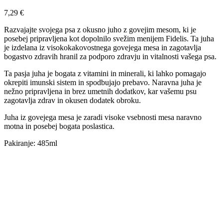
7,29
€
Razvajajte svojega psa z okusno juho z govejim mesom, ki je
posebej pripravljena kot dopolnilo svežim menijem Fidelis. Ta juha
je izdelana iz visokokakovostnega govejega mesa in zagotavlja
bogastvo zdravih hranil za podporo zdravju in vitalnosti vašega psa.
Ta pasja juha je bogata z vitamini in minerali, ki lahko pomagajo
okrepiti imunski sistem in spodbujajo prebavo. Naravna juha je
nežno pripravljena in brez umetnih dodatkov, kar vašemu psu
zagotavlja zdrav in okusen dodatek obroku.
Juha iz govejega mesa je zaradi visoke vsebnosti mesa naravno
motna in posebej bogata poslastica.
Pakiranje: 485ml