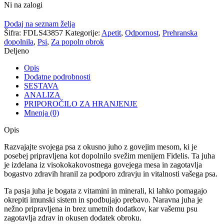
Ni na zalogi
Dodaj na seznam želja
Šifra:
FDLS43857
Kategorije:
Apetit
,
Odpornost
,
Prehranska
dopolnila
,
Psi
,
Za popoln obrok
Deljeno
Opis
Dodatne podrobnosti
SESTAVA
ANALIZA
PRIPOROČILO ZA HRANJENJE
Mnenja (0)
Opis
Razvajajte svojega psa z okusno juho z govejim mesom, ki je
posebej pripravljena kot dopolnilo svežim menijem Fidelis. Ta juha
je izdelana iz visokokakovostnega govejega mesa in zagotavlja
bogastvo zdravih hranil za podporo zdravju in vitalnosti vašega psa.
Ta pasja juha je bogata z vitamini in minerali, ki lahko pomagajo
okrepiti imunski sistem in spodbujajo prebavo. Naravna juha je
nežno pripravljena in brez umetnih dodatkov, kar vašemu psu
zagotavlja zdrav in okusen dodatek obroku.