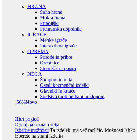
HRANA
Suha hrana
Mokra hrana
Priboljški
Prehranska dopolnila
IGRAČE
Mehke igrače
Interaktivne igrače
OPREMA
Posode in pribor
Ovratnice
Stranišča in posipi
NEGA
Šamponi in mila
Ostali kozmetični izdelki
Glavniki in krtače
Sredstva proti bolham in klopom
-56%
Novo
Hitri pogled
Dodaj na seznam želja
Izberite možnosti
Ta izdelek ima več različic. Možnosti lahko
izberete na strani izdelka