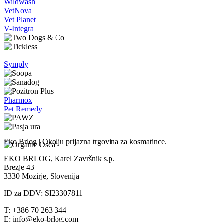
Wildwash
VetNova
Vet Planet
V-Integra
Symply
Pharmox
Pet Remedy
Eko Brlog | Okolju prijazna trgovina za kosmatince.
EKO BRLOG, Karel Završnik s.p.
Brezje 43
3330 Mozirje, Slovenija
ID za DDV: SI23307811
T: +386 70 263 344
E: info@eko-brlog.com