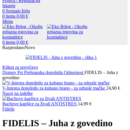
Prijava / Registracija
Iskanje
0
Seznam želja
0
items
0,00
€
Menu
0
items
0,00
€
Razprodano
Novo
Klikni za povečavo
Domov
Psi
Prehranska dopolnila
Odpornost
FIDELIS – Juha z
govedino
V-Integra dopolnilo za kuhano hrano - za odrasle mačke
24,90
€
Nazaj na izdelke
Bachove kapljice za živali ANTISTRES
14,99
€
Fidelis
FIDELIS – Juha z govedino