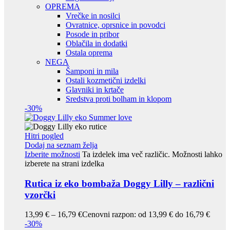
OPREMA
Vrečke in nosilci
Ovratnice, oprsnice in povodci
Posode in pribor
Oblačila in dodatki
Ostala oprema
NEGA
Šamponi in mila
Ostali kozmetični izdelki
Glavniki in krtače
Sredstva proti bolham in klopom
-30%
Hitri pogled
Dodaj na seznam želja
Izberite možnosti
Ta izdelek ima več različic. Možnosti lahko
izberete na strani izdelka
Rutica iz eko bombaža Doggy Lilly – različni
vzorčki
13,99
€
–
16,79
€
Cenovni razpon: od 13,99 € do 16,79 €
-30%