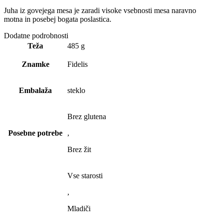
Juha iz govejega mesa je zaradi visoke vsebnosti mesa naravno
motna in posebej bogata poslastica.
Dodatne podrobnosti
Teža
485 g
Znamke
Fidelis
Embalaža
steklo
Brez glutena
Posebne potrebe
,
Brez žit
Vse starosti
,
Mladiči