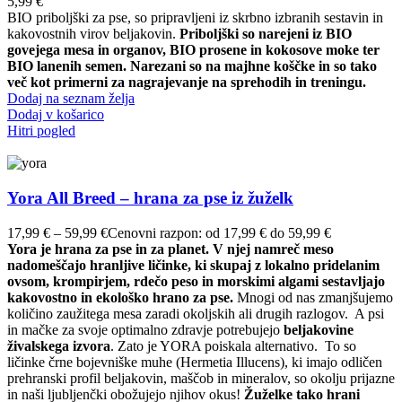
5,99
€
BIO priboljški za pse, so pripravljeni iz skrbno izbranih sestavin in
kakovostnih virov beljakovin.
Priboljški so narejeni iz BIO
govejega mesa in organov, BIO prosene in kokosove moke ter
BIO lanenih semen.
Narezani so na majhne koščke in so tako
več kot primerni za nagrajevanje na sprehodih in treningu.
Dodaj na seznam želja
Dodaj v košarico
Hitri pogled
Yora All Breed – hrana za pse iz žuželk
17,99
€
–
59,99
€
Cenovni razpon: od 17,99 € do 59,99 €
Yora je hrana za pse in za planet. V njej namreč meso
nadomeščajo hranljive ličinke, ki skupaj z lokalno pridelanim
ovsom, krompirjem, rdečo peso in morskimi algami sestavljajo
kakovostno in ekološko hrano za pse.
Mnogi od nas zmanjšujemo
količino zaužitega mesa zaradi okoljskih ali drugih razlogov. A psi
in mačke za svoje optimalno zdravje potrebujejo
beljakovine
živalskega izvora
. Zato je YORA poiskala alternativo. To so
ličinke črne bojevniške muhe (Hermetia Illucens), ki imajo odličen
prehranski profil beljakovin, maščob in mineralov, so okolju prijazne
in naši ljubljenčki obožujejo njihov okus!
Žuželke tako hrani