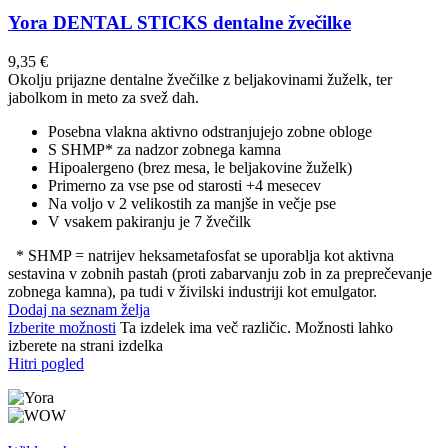
Yora DENTAL STICKS dentalne žvečilke
9,35
€
Okolju prijazne dentalne žvečilke z beljakovinami žuželk, ter
jabolkom in meto za svež dah.
Posebna vlakna aktivno odstranjujejo zobne obloge
S SHMP* za nadzor zobnega kamna
Hipoalergeno (brez mesa, le beljakovine žuželk)
Primerno za vse pse od starosti +4 mesecev
Na voljo v 2 velikostih za manjše in večje pse
V vsakem pakiranju je 7 žvečilk
* SHMP = natrijev heksametafosfat se uporablja kot aktivna
sestavina v zobnih pastah (proti zabarvanju zob in za preprečevanje
zobnega kamna), pa tudi v živilski industriji kot emulgator.
Dodaj na seznam želja
Izberite možnosti
Ta izdelek ima več različic. Možnosti lahko
izberete na strani izdelka
Hitri pogled