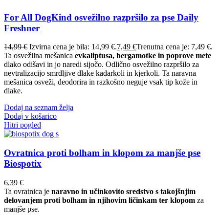
For All DogKind osvežilno razpršilo za pse Daily
Freshner
14,99
€
Izvirna cena je bila: 14,99 €.
7,49
€
Trenutna cena je: 7,49 €.
Ta osvežilna mešanica
evkaliptusa, bergamotke in poprove mete
dlako odišavi in jo naredi sijočo. Odlično osvežilno razpršilo za
nevtralizacijo smrdljive dlake kadarkoli in kjerkoli. Ta naravna
mešanica osveži, deodorira in razkošno neguje vsak tip kože in
dlake.
Dodaj na seznam želja
Dodaj v košarico
Hitri pogled
Ovratnica proti bolham in klopom za manjše pse
Biospotix
6,39
€
Ta ovratnica je
naravno in učinkovito sredstvo s takojšnjim
delovanjem proti bolham in njihovim ličinkam ter klopom
za
manjše pse.