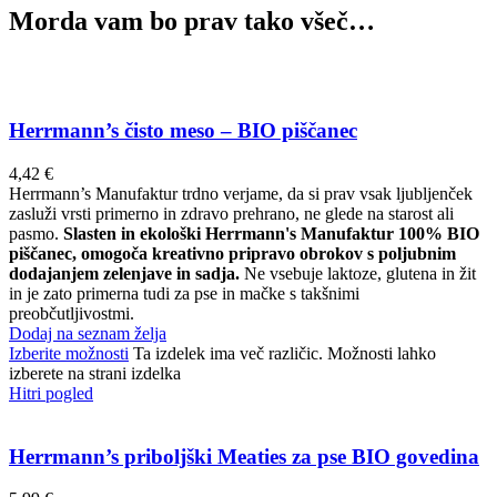
Morda vam bo prav tako všeč…
Herrmann’s čisto meso – BIO piščanec
4,42
€
Herrmann’s Manufaktur trdno verjame, da si prav vsak ljubljenček
zasluži vrsti primerno in zdravo prehrano, ne glede na starost ali
pasmo.
Slasten in ekološki Herrmann's Manufaktur 100% BIO
piščanec, omogoča kreativno pripravo obrokov s poljubnim
dodajanjem zelenjave in sadja.
Ne vsebuje laktoze, glutena in žit
in je zato primerna tudi za pse in mačke s takšnimi
preobčutljivostmi.
Dodaj na seznam želja
Izberite možnosti
Ta izdelek ima več različic. Možnosti lahko
izberete na strani izdelka
Hitri pogled
Herrmann’s priboljški Meaties za pse BIO govedina