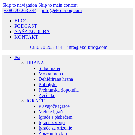
Skip to navigation
Skip to main content
+386 70 263 344
info@eko-brlog.com
BLOG
PODCAST
NAŠA ZGODBA
KONTAKT
+386 70 263 344
info@eko-brlog.com
Psi
HRANA
Suha hrana
Mokra hrana
Dehidrirana hrana
Priboljški
Prehranska dopolnila
Žvečilke
IGRAČE
Plavajoče igrače
Mehke igrače
Igrače s piskačem
Igrače z vrvjo
Igrače za grizenje
Žoge in frizbiji