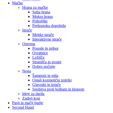
Mačke
Hrana za mačke
Suha hrana
Mokra hrana
Priboljški
Prehranska dopolnila
Igrače
Mehke igrače
Interaktivne igrače
Oprema
Posode in pribor
Ovratnice
Ležišča
Stranišča in posipi
Dobro počutje
Nega
Šamponi in mila
Ostali kozmetični izdelki
Glavniki in krtače
Sredstva proti bolham in klopom
Ideje za darila
Zadnji kosi
Pasji in mačji ljudje
Second Hand