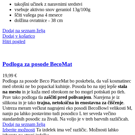
takojšni učinek z naravnimi sredstvi
vsebuje aktivno snov geraniol 13g/100g
ščiti vašega psa 4 mesece
dolžina ovratnice - 38 cm
Dodaj na seznam želja
Dodaj v košarico
Hitri pogled
Podloga za posode BecoMat
19,99
€
Podloga za posode Beco PlaceMat bo poskrbela, da vaš kosmatinec
med obroki ne bo popackal kuhinje. Posoda bo na njej lepše
stala
na mestu
in je kuža med obrokom ne bo mogel potiskati po tleh.
Prav tako podloga tla
zaščiti pred polivanjem
. Narejena je iz
silikona in je tako
trajna, netoksična in enostavna za čiščenje
.
Ustreza meram večkrat nagrajeni eko posodi BecoBowl velikosti M,
nanjo pa lahko postavimo tudi posodico L ter seveda večino
standardnih posodic za živali. Na voljo je v treh barvnih različicah.
Dodaj na seznam želja
Izberite možnosti
Ta izdelek ima več različic. Možnosti lahko