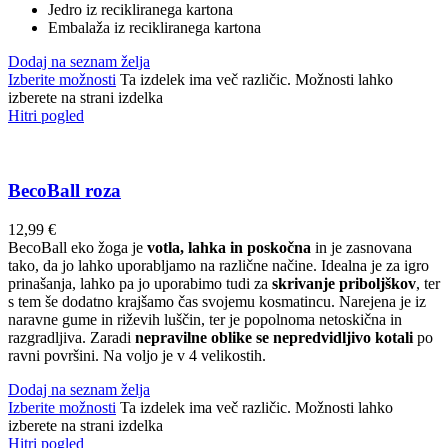
Jedro iz recikliranega kartona
Embalaža iz recikliranega kartona
Dodaj na seznam želja
Izberite možnosti
Ta izdelek ima več različic. Možnosti lahko
izberete na strani izdelka
Hitri pogled
BecoBall roza
12,99
€
BecoBall eko žoga je
votla, lahka in poskočna
in je zasnovana
tako, da jo lahko uporabljamo na različne načine. Idealna je za igro
prinašanja, lahko pa jo uporabimo tudi za
skrivanje priboljškov
, ter
s tem še dodatno krajšamo čas svojemu kosmatincu. Narejena je iz
naravne gume in riževih luščin, ter je popolnoma netoskična in
razgradljiva. Zaradi
nepravilne oblike se nepredvidljivo kotali
po
ravni površini. Na voljo je v 4 velikostih.
Dodaj na seznam želja
Izberite možnosti
Ta izdelek ima več različic. Možnosti lahko
izberete na strani izdelka
Hitri pogled