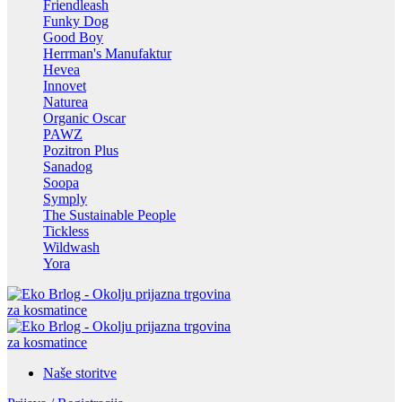
Friendleash
Funky Dog
Good Boy
Herrman's Manufaktur
Hevea
Innovet
Naturea
Organic Oscar
PAWZ
Pozitron Plus
Sanadog
Soopa
Symply
The Sustainable People
Tickless
Wildwash
Yora
Naše storitve