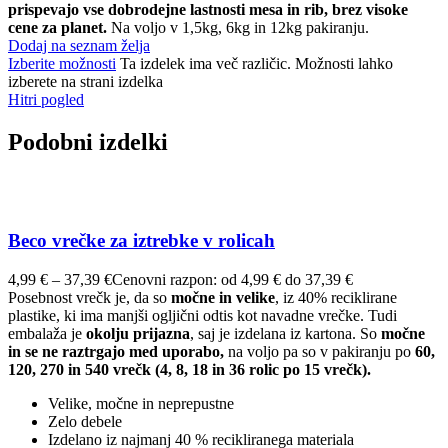
prispevajo vse dobrodejne lastnosti mesa in rib, brez visoke
cene za planet.
Na voljo v 1,5kg, 6kg in 12kg pakiranju.
Dodaj na seznam želja
Izberite možnosti
Ta izdelek ima več različic. Možnosti lahko
izberete na strani izdelka
Hitri pogled
Podobni izdelki
Beco vrečke za iztrebke v rolicah
4,99
€
–
37,39
€
Cenovni razpon: od 4,99 € do 37,39 €
Posebnost vrečk je, da so
močne in velike
, iz 40% reciklirane
plastike, ki ima manjši ogljični odtis kot navadne vrečke. Tudi
embalaža je
okolju prijazna
, saj je izdelana iz kartona. So
močne
in se ne raztrgajo med uporabo,
na voljo pa so v pakiranju po
60,
120, 270 in 540 vrečk (4, 8, 18 in 36 rolic po 15 vrečk).
Velike, močne in neprepustne
Zelo debele
Izdelano iz najmanj 40 % recikliranega materiala