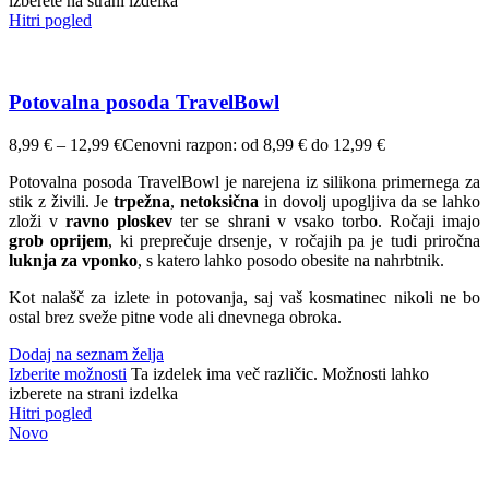
izberete na strani izdelka
Hitri pogled
Potovalna posoda TravelBowl
8,99
€
–
12,99
€
Cenovni razpon: od 8,99 € do 12,99 €
Potovalna posoda TravelBowl je narejena iz silikona primernega za
stik z živili. Je
trpežna
,
netoksična
in dovolj upogljiva da se lahko
zloži v
ravno ploskev
ter se shrani v vsako torbo. Ročaji imajo
grob oprijem
, ki preprečuje drsenje, v ročajih pa je tudi priročna
luknja za vponko
, s katero lahko posodo obesite na nahrbtnik.
Kot nalašč za izlete in potovanja, saj vaš kosmatinec nikoli ne bo
ostal brez sveže pitne vode ali dnevnega obroka.
Dodaj na seznam želja
Izberite možnosti
Ta izdelek ima več različic. Možnosti lahko
izberete na strani izdelka
Hitri pogled
Novo