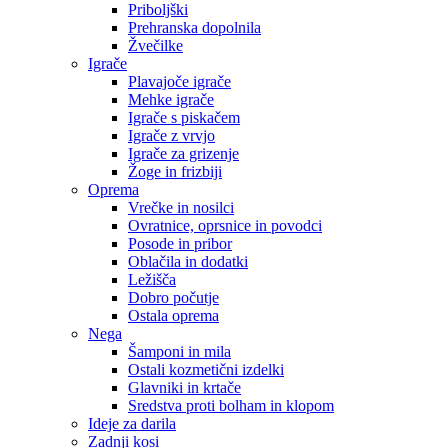
Priboljški
Prehranska dopolnila
Žvečilke
Igrače
Plavajoče igrače
Mehke igrače
Igrače s piskačem
Igrače z vrvjo
Igrače za grizenje
Žoge in frizbiji
Oprema
Vrečke in nosilci
Ovratnice, oprsnice in povodci
Posode in pribor
Oblačila in dodatki
Ležišča
Dobro počutje
Ostala oprema
Nega
Šamponi in mila
Ostali kozmetični izdelki
Glavniki in krtače
Sredstva proti bolham in klopom
Ideje za darila
Zadnji kosi