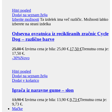
Hitri pogled
Dodaj na seznam želja
Izberite možnosti
Ta izdelek ima več različic. Možnosti lahko
izberete na strani izdelka
Odsevna ovratnica iz recikliranih zračnic Cycle
Dog – različne barve
25,00
€
Izvirna cena je bila: 25,00 €.
17,50
€
Trenutna cena je:
17,50 €.
-30%
Novo
Hitri pogled
Dodaj na seznam želja
Dodaj v košarico
Igrača iz naravne gume – slon
13,90
€
Izvirna cena je bila: 13,90 €.
9,73
€
Trenutna cena je:
9,73 €.
Mačke