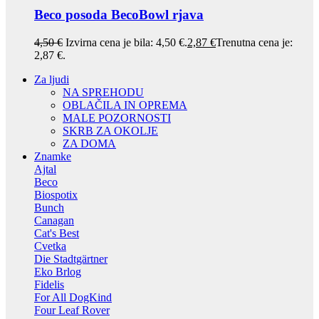
Beco posoda BecoBowl rjava
4,50
€
Izvirna cena je bila: 4,50 €.
2,87
€
Trenutna cena je:
2,87 €.
Za ljudi
NA SPREHODU
OBLAČILA IN OPREMA
MALE POZORNOSTI
SKRB ZA OKOLJE
ZA DOMA
Znamke
Ajtal
Beco
Biospotix
Bunch
Canagan
Cat's Best
Cvetka
Die Stadtgärtner
Eko Brlog
Fidelis
For All DogKind
Four Leaf Rover