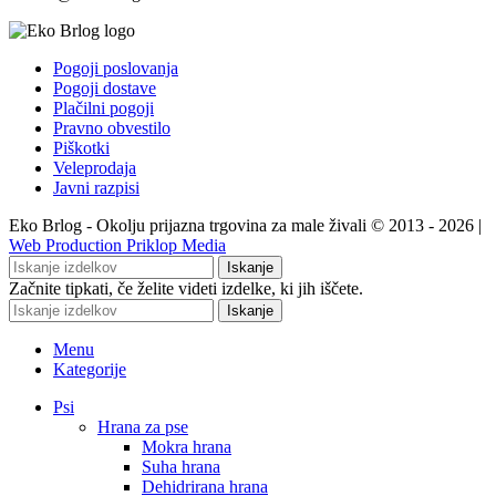
Pogoji poslovanja
Pogoji dostave
Plačilni pogoji
Pravno obvestilo
Piškotki
Veleprodaja
Javni razpisi
Eko Brlog - Okolju prijazna trgovina za male živali © 2013 - 2026 |
Web Production Priklop Media
Iskanje
Začnite tipkati, če želite videti izdelke, ki jih iščete.
Iskanje
Menu
Kategorije
Psi
Hrana za pse
Mokra hrana
Suha hrana
Dehidrirana hrana