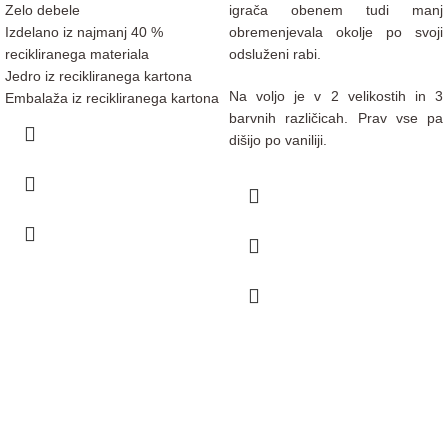
Zelo debele
igrača obenem tudi manj
Izdelano iz najmanj 40 %
obremenjevala okolje po svoji
recikliranega materiala
odsluženi rabi.
Jedro iz recikliranega kartona
Na voljo je v 2 velikostih in 3
Embalaža iz recikliranega kartona
barvnih različicah. Prav vse pa
dišijo po vaniliji.