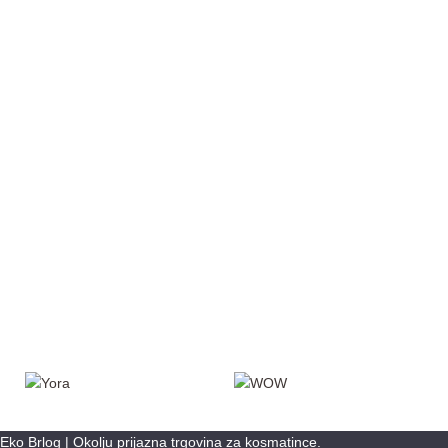
Eko Brlog | Okolju prijazna trgovina za kosmatince.