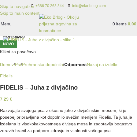
+386 70 263 344
info@eko-brlog.com
Skip to navigation
Skip to main content
Menu
0
items
0,0
RAZPRODANO
NOVO
Klikni za povečavo
Domov
Psi
Prehranska dopolnila
Odpornost
Nazaj na izdelke
Fidelis
FIDELIS – Juha z divjačino
7,29
€
Razvajajte svojega psa z okusno juho z divjačinskim mesom, ki je
posebej pripravljena kot dopolnilo svežim menijem Fidelis. Ta juha je
izdelana iz visokokakovostnega divjega mesa in zagotavlja bogastvo
zdravih hranil za podporo zdravju in vitalnosti vašega psa.