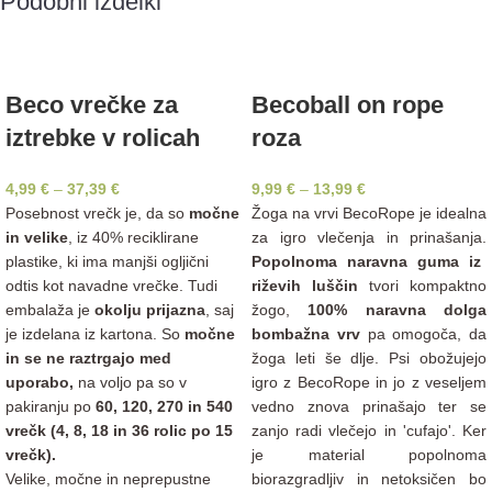
Podobni izdelki
Beco vrečke za
Becoball on rope
iztrebke v rolicah
roza
4,99
€
–
37,39
€
9,99
€
–
13,99
€
Posebnost vrečk je, da so
močne
Žoga na vrvi BecoRope je idealna
in velike
, iz 40% reciklirane
za igro vlečenja in prinašanja.
plastike, ki ima manjši ogljični
Popolnoma naravna guma iz
odtis kot navadne vrečke. Tudi
riževih luščin
tvori kompaktno
embalaža je
okolju prijazna
, saj
žogo,
100% naravna dolga
je izdelana iz kartona. So
močne
bombažna vrv
pa omogoča, da
in se ne raztrgajo med
žoga leti še dlje. Psi obožujejo
uporabo,
na voljo pa so v
igro z BecoRope in jo z veseljem
pakiranju po
60, 120, 270 in 540
vedno znova prinašajo ter se
vrečk (4, 8, 18 in 36 rolic po 15
zanjo radi vlečejo in 'cufajo'. Ker
vrečk).
je material popolnoma
Velike, močne in neprepustne
biorazgradljiv in netoksičen bo