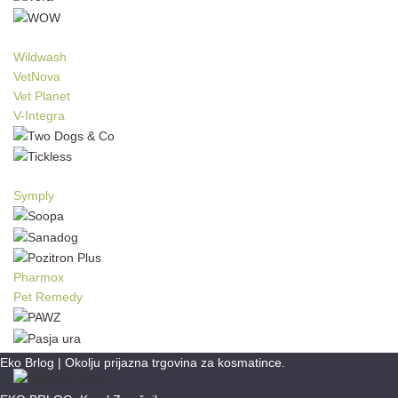
Wildwash
VetNova
Vet Planet
V-Integra
Symply
Pharmox
Pet Remedy
Eko Brlog | Okolju prijazna trgovina za kosmatince.