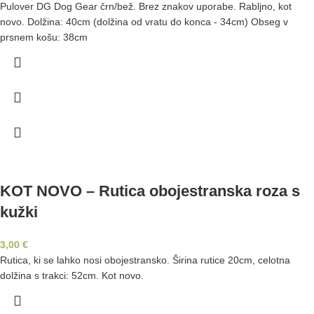
Pulover DG Dog Gear črn/bež. Brez znakov uporabe. Rabljno, kot
novo. Dolžina: 40cm (dolžina od vratu do konca - 34cm) Obseg v
prsnem košu: 38cm
KOT NOVO – Rutica obojestranska roza s
kužki
3,00
€
Rutica, ki se lahko nosi obojestransko. Širina rutice 20cm, celotna
dolžina s trakci: 52cm. Kot novo.