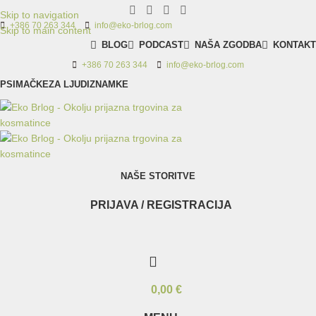
Skip to navigation
+386 70 263 344
info@eko-brlog.com
Skip to main content
BLOG
PODCAST
NAŠA ZGODBA
KONTAKT
+386 70 263 344
info@eko-brlog.com
PSI
MAČKE
ZA LJUDI
ZNAMKE
NAŠE STORITVE
PRIJAVA / REGISTRACIJA
0,00
€