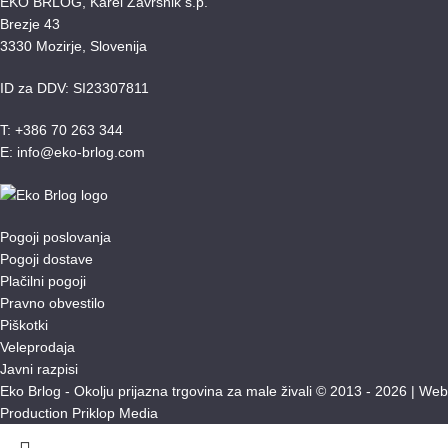
EKO BRLOG, Karel Završnik s.p.
Brezje 43
3330 Mozirje, Slovenija
ID za DDV: SI23307811
T: +386 70 263 344
E: info@eko-brlog.com
Pogoji poslovanja
Pogoji dostave
Plačilni pogoji
Pravno obvestilo
Piškotki
Veleprodaja
Javni razpisi
Eko Brlog - Okolju prijazna trgovina za male živali © 2013 - 2026 |
Web
Production Priklop Media