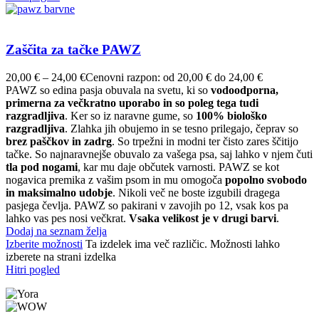
Zaščita za tačke PAWZ
20,00
€
–
24,00
€
Cenovni razpon: od 20,00 € do 24,00 €
PAWZ so edina pasja obuvala na svetu, ki so
vodoodporna,
primerna za večkratno uporabo in so poleg tega tudi
razgradljiva
. Ker so iz naravne gume, so
100% biološko
razgradljiva
. Zlahka jih obujemo in se tesno prilegajo, čeprav so
brez paščkov in zadrg
. So trpežni in modni ter čisto zares ščitijo
tačke. So najnaravnejše obuvalo za vašega psa, saj lahko v njem čuti
tla pod nogami
, kar mu daje občutek varnosti. PAWZ se kot
nogavica premika z vašim psom in mu omogoča
popolno svobodo
in maksimalno udobje
. Nikoli več ne boste izgubili dragega
pasjega čevlja. PAWZ so pakirani v zavojih po 12, vsak kos pa
lahko vas pes nosi večkrat.
Vsaka velikost je v drugi barvi
.
Dodaj na seznam želja
Izberite možnosti
Ta izdelek ima več različic. Možnosti lahko
izberete na strani izdelka
Hitri pogled