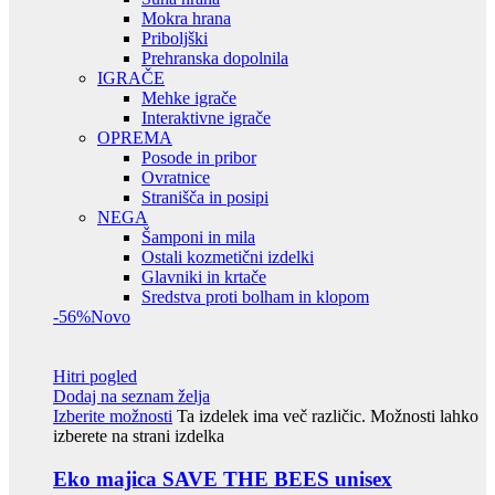
Mokra hrana
Priboljški
Prehranska dopolnila
IGRAČE
Mehke igrače
Interaktivne igrače
OPREMA
Posode in pribor
Ovratnice
Stranišča in posipi
NEGA
Šamponi in mila
Ostali kozmetični izdelki
Glavniki in krtače
Sredstva proti bolham in klopom
-56%
Novo
Hitri pogled
Dodaj na seznam želja
Izberite možnosti
Ta izdelek ima več različic. Možnosti lahko
izberete na strani izdelka
Eko majica SAVE THE BEES unisex