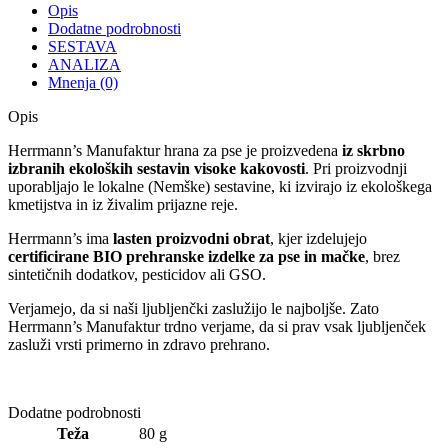
Opis
Dodatne podrobnosti
SESTAVA
ANALIZA
Mnenja (0)
Opis
Herrmann’s Manufaktur hrana za pse je proizvedena
iz skrbno
izbranih ekoloških sestavin visoke kakovosti
. Pri proizvodnji
uporabljajo le lokalne (Nemške) sestavine, ki izvirajo iz ekološkega
kmetijstva in iz živalim prijazne reje.
Herrmann’s ima
lasten proizvodni obrat
, kjer izdelujejo
certificirane BIO prehranske izdelke za pse in mačke
, brez
sintetičnih dodatkov, pesticidov ali GSO.
Verjamejo, da si naši ljubljenčki zaslužijo le najboljše. Zato
Herrmann’s Manufaktur trdno verjame, da si prav vsak ljubljenček
zasluži vrsti primerno in zdravo prehrano.
Dodatne podrobnosti
Teža
80 g