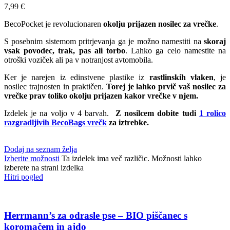
7,99
€
BecoPocket je revolucionaren
okolju prijazen nosilec za vrečke
.
S posebnim sistemom pritrjevanja ga je možno namestiti na
skoraj
vsak povodec, trak, pas ali torbo
. Lahko ga celo namestite na
otroški voziček ali pa v notranjost avtomobila.
Ker je narejen iz edinstvene plastike iz
rastlinskih vlaken
, je
nosilec trajnosten in praktičen.
Torej je lahko prvič vaš nosilec za
vrečke prav toliko okolju prijazen kakor vrečke v njem.
Izdelek je na voljo v 4 barvah.
Z nosilcem dobite tudi
1 rolico
razgradljivih BecoBags vrečk
za iztrebke.
Dodaj na seznam želja
Izberite možnosti
Ta izdelek ima več različic. Možnosti lahko
izberete na strani izdelka
Hitri pogled
Herrmann’s za odrasle pse – BIO piščanec s
koromačem in ajdo