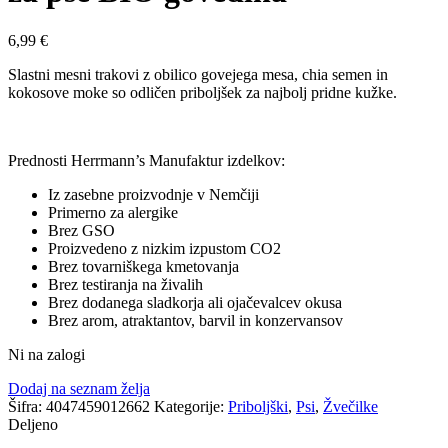
6,99
€
Slastni mesni trakovi z obilico govejega mesa, chia semen in
kokosove moke so odličen priboljšek za najbolj pridne kužke.
Prednosti Herrmann’s Manufaktur izdelkov:
Iz zasebne proizvodnje v Nemčiji
Primerno za alergike
Brez GSO
Proizvedeno z nizkim izpustom CO2
Brez tovarniškega kmetovanja
Brez testiranja na živalih
Brez dodanega sladkorja ali ojačevalcev okusa
Brez arom, atraktantov, barvil in konzervansov
Ni na zalogi
Dodaj na seznam želja
Šifra:
4047459012662
Kategorije:
Priboljški
,
Psi
,
Žvečilke
Deljeno