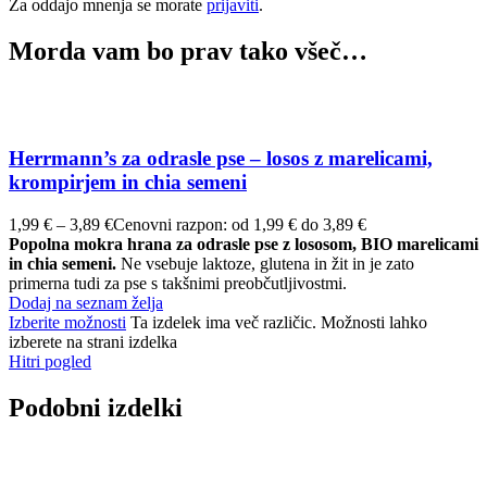
Za oddajo mnenja se morate
prijaviti
.
Morda vam bo prav tako všeč…
Herrmann’s za odrasle pse – losos z marelicami,
krompirjem in chia semeni
1,99
€
–
3,89
€
Cenovni razpon: od 1,99 € do 3,89 €
Popolna mokra hrana za odrasle pse z lososom, BIO marelicami
in chia semeni.
Ne vsebuje laktoze, glutena in žit in je zato
primerna tudi za pse s takšnimi preobčutljivostmi.
Dodaj na seznam želja
Izberite možnosti
Ta izdelek ima več različic. Možnosti lahko
izberete na strani izdelka
Hitri pogled
Podobni izdelki