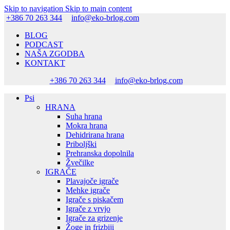
Skip to navigation
Skip to main content
+386 70 263 344
info@eko-brlog.com
BLOG
PODCAST
NAŠA ZGODBA
KONTAKT
+386 70 263 344
info@eko-brlog.com
Psi
HRANA
Suha hrana
Mokra hrana
Dehidrirana hrana
Priboljški
Prehranska dopolnila
Žvečilke
IGRAČE
Plavajoče igrače
Mehke igrače
Igrače s piskačem
Igrače z vrvjo
Igrače za grizenje
Žoge in frizbiji