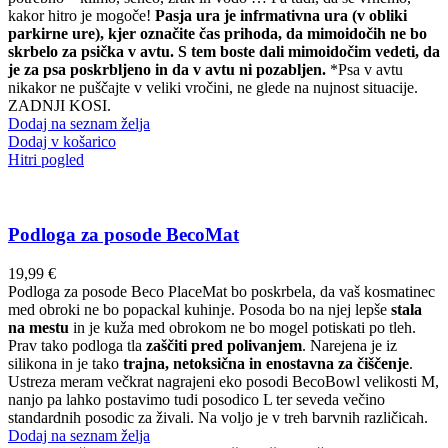
kakor hitro je mogoče!
Pasja ura je infrmativna ura (v obliki
parkirne ure), kjer označite čas prihoda, da mimoidočih ne bo
skrbelo za psička v avtu. S tem boste dali mimoidočim vedeti, da
je za psa poskrbljeno in da v avtu ni pozabljen.
*Psa v avtu
nikakor ne puščajte v veliki vročini, ne glede na nujnost situacije.
ZADNJI KOSI.
Dodaj na seznam želja
Dodaj v košarico
Hitri pogled
Podloga za posode BecoMat
19,99
€
Podloga za posode Beco PlaceMat bo poskrbela, da vaš kosmatinec
med obroki ne bo popackal kuhinje. Posoda bo na njej lepše
stala
na mestu
in je kuža med obrokom ne bo mogel potiskati po tleh.
Prav tako podloga tla
zaščiti pred polivanjem
. Narejena je iz
silikona in je tako
trajna, netoksična in enostavna za čiščenje
.
Ustreza meram večkrat nagrajeni eko posodi BecoBowl velikosti M,
nanjo pa lahko postavimo tudi posodico L ter seveda večino
standardnih posodic za živali. Na voljo je v treh barvnih različicah.
Dodaj na seznam želja