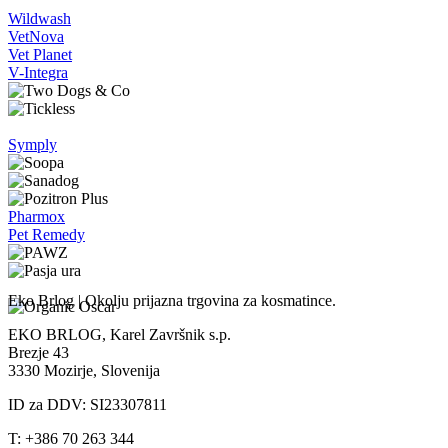
Wildwash
VetNova
Vet Planet
V-Integra
Symply
Pharmox
Pet Remedy
Eko Brlog | Okolju prijazna trgovina za kosmatince.
EKO BRLOG, Karel Završnik s.p.
Brezje 43
3330 Mozirje, Slovenija
ID za DDV: SI23307811
T: +386 70 263 344