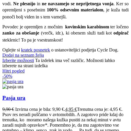
vodi.
Ne plesnijo
in
ne navzamejo se neprijetnega vonja
. Ker so
opremljeni s posebnim
100% odsevnim materialom
, je kuža tudi
ponoči bolj viden in s tem varnejši.
Povodec je opremljen z močnim
kovinskim karabinom
ter ločeno
zanko za obešanje
(vrečk, idr.), ki obenem služi tudi kot
odpirač
steklenic! To pa je vsestranskost!
Oglejte si
kratek posnetek
o ustanoviteljici podjetja Cycle Dog.
Dodaj na seznam želja
Izberite možnosti
Ta izdelek ima več različic. Možnosti lahko
izberete na strani izdelka
Hitri pogled
-50%
Pasja ura
9,90
€
Izvirna cena je bila: 9,90 €.
4,95
€
Trenutna cena je: 4,95 €.
Psov res neradi puščamo v avtomobilih. A zagotovo pride kdaj do
trenutka, ko moramo našega kužka pustiti za nekaj minut v avtu
zaradi nujnih opravkov*. Pomembno je, da mu zagotovimo vse
potrebno – klimo, senco, zrak in vodo … Pa tudi, da se vrnemo,