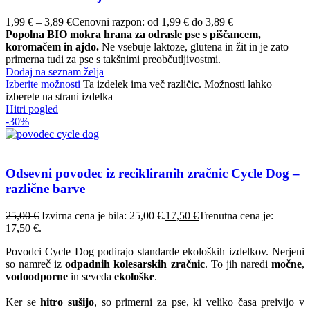
1,99
€
–
3,89
€
Cenovni razpon: od 1,99 € do 3,89 €
Popolna BIO mokra hrana za odrasle pse s piščancem,
koromačem in ajdo.
Ne vsebuje laktoze, glutena in žit in je zato
primerna tudi za pse s takšnimi preobčutljivostmi.
Dodaj na seznam želja
Izberite možnosti
Ta izdelek ima več različic. Možnosti lahko
izberete na strani izdelka
Hitri pogled
-30%
Odsevni povodec iz recikliranih zračnic Cycle Dog –
različne barve
25,00
€
Izvirna cena je bila: 25,00 €.
17,50
€
Trenutna cena je:
17,50 €.
Povodci Cycle Dog podirajo standarde ekoloških izdelkov. Nerjeni
so namreč iz
odpadnih kolesarskih zračnic
. To jih naredi
močne
,
vodoodporne
in seveda
ekološke
.
Ker se
hitro sušijo
, so primerni za pse, ki veliko časa preivijo v