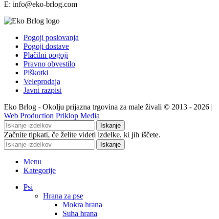
E: info@eko-brlog.com
Pogoji poslovanja
Pogoji dostave
Plačilni pogoji
Pravno obvestilo
Piškotki
Veleprodaja
Javni razpisi
Eko Brlog - Okolju prijazna trgovina za male živali © 2013 - 2026 |
Web Production Priklop Media
Iskanje
Začnite tipkati, če želite videti izdelke, ki jih iščete.
Iskanje
Menu
Kategorije
Psi
Hrana za pse
Mokra hrana
Suha hrana