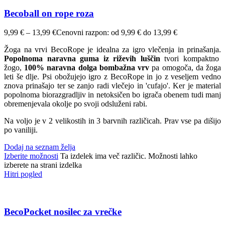
Becoball on rope roza
9,99
€
–
13,99
€
Cenovni razpon: od 9,99 € do 13,99 €
Žoga na vrvi BecoRope je idealna za igro vlečenja in prinašanja.
Popolnoma naravna guma iz riževih luščin
tvori kompaktno
žogo,
100% naravna dolga bombažna vrv
pa omogoča, da žoga
leti še dlje. Psi obožujejo igro z BecoRope in jo z veseljem vedno
znova prinašajo ter se zanjo radi vlečejo in 'cufajo'. Ker je material
popolnoma biorazgradljiv in netoksičen bo igrača obenem tudi manj
obremenjevala okolje po svoji odsluženi rabi.
Na voljo je v 2 velikostih in 3 barvnih različicah. Prav vse pa dišijo
po vaniliji.
Dodaj na seznam želja
Izberite možnosti
Ta izdelek ima več različic. Možnosti lahko
izberete na strani izdelka
Hitri pogled
BecoPocket nosilec za vrečke