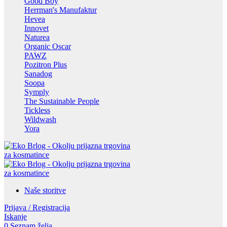
Good Boy
Herrman's Manufaktur
Hevea
Innovet
Naturea
Organic Oscar
PAWZ
Pozitron Plus
Sanadog
Soopa
Symply
The Sustainable People
Tickless
Wildwash
Yora
Naše storitve
Prijava / Registracija
Iskanje
0
Seznam želja