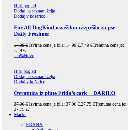
Hitri pogled
Dodaj na seznam želja
Dodaj v košarico
For All DogKind osvežilno razpršilo za pse
Daily Freshner
14,99
€
Izvirna cena je bila: 14,99 €.
7,49
€
Trenutna cena je:
7,49 €.
-25%
Novo
Hitri pogled
Dodaj na seznam želja
Dodaj v košarico
Ovratnica iz plute Frida’s cork + DARILO
37,00
€
Izvirna cena je bila: 37,00 €.
27,75
€
Trenutna cena je:
27,75 €.
Mačke
HRANA
Suha hrana