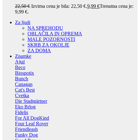
22,50
€
Izvirna cena je bila: 22,50 €.
9,99
€
Trenutna cena je:
9,99 €.
Za ljudi
NA SPREHODU
OBLAČILA IN OPREMA
MALE POZORNOSTI
SKRB ZA OKOLJE
ZA DOMA
Znamke
Ajtal
Beco
Biospotix
Bunch
Canagan
Cat's Best
Cvetka
Die Stadtgärtner
Eko Brlog
Fidelis
For All DogKind
Four Leaf Rover
Friendleash
Funky Dog