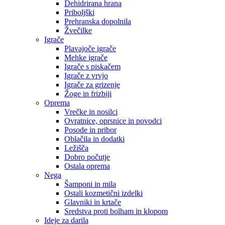
Dehidrirana hrana
Priboljški
Prehranska dopolnila
Žvečilke
Igrače
Plavajoče igrače
Mehke igrače
Igrače s piskačem
Igrače z vrvjo
Igrače za grizenje
Žoge in frizbiji
Oprema
Vrečke in nosilci
Ovratnice, oprsnice in povodci
Posode in pribor
Oblačila in dodatki
Ležišča
Dobro počutje
Ostala oprema
Nega
Šamponi in mila
Ostali kozmetični izdelki
Glavniki in krtače
Sredstva proti bolham in klopom
Ideje za darila