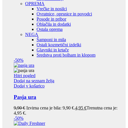
OPREMA
Vrečke in nosilci
Ovratnice, oprsnice in povodci
Posode in pribor
Oblačila in dodatki
Ostala oprema
NEGA
Šamponi in mila
Ostali kozmetični izdelki
Glavniki in krtače
Sredstva proti bolham in klopom
-50%
Hitri pogled
Dodaj na seznam želja
Dodaj v košarico
Pasja ura
9,90
€
Izvirna cena je bila: 9,90 €.
4,95
€
Trenutna cena je:
4,95 €.
-50%