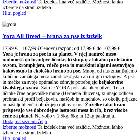
Izberite možnosti
Ta izdelek ima več različic. Možnosti lahko
izberete na strani izdelka
Hitri pogled
Yora All Breed – hrana za pse iz žuželk
17,99
€
–
107,99
€
Cenovni razpon: od 17,99 € do 107,99 €
Yora je hrana za pse in za planet. V njej namreč meso
nadomeščajo hranljive ličinke, ki skupaj z lokalno pridelanim
ovsom, krompirjem, rdečo peso in morskimi algami sestavljajo
kakovostno in ekološko hrano za pse.
Mnogi od nas zmanjšujemo
količino zaužitega mesa zaradi okoljskih ali drugih razlogov. A psi
in mačke za svoje optimalno zdravje potrebujejo
beljakovine
živalskega izvora
. Zato je YORA poiskala alternativo. To so
ličinke črne bojevniške muhe (Hermetia Illucens), ki imajo odličen
prehranski profil beljakovin, maščob in mineralov, so okolju prijazne
in naši ljubljenčki obožujejo njihov okus!
Žuželke tako hrani
prispevajo vse dobrodejne lastnosti mesa in rib, brez visoke
cene za planet.
Na voljo v 1,5kg, 6kg in 12kg pakiranju.
Dodaj na seznam želja
Izberite možnosti
Ta izdelek ima več različic. Možnosti lahko
izberete na strani izdelka
Hitri pogled