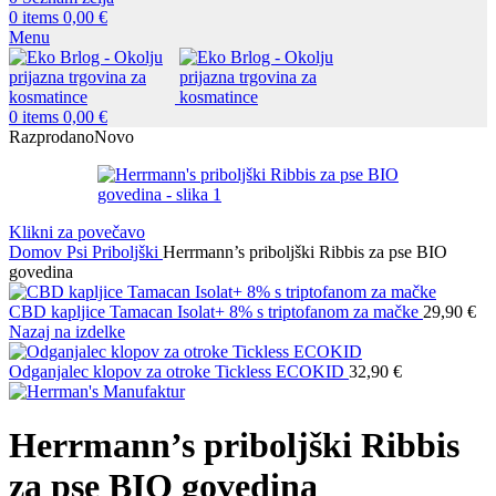
0
items
0,00
€
Menu
0
items
0,00
€
Razprodano
Novo
Klikni za povečavo
Domov
Psi
Priboljški
Herrmann’s priboljški Ribbis za pse BIO
govedina
CBD kapljice Tamacan Isolat+ 8% s triptofanom za mačke
29,90
€
Nazaj na izdelke
Odganjalec klopov za otroke Tickless ECOKID
32,90
€
Herrmann’s priboljški Ribbis
za pse BIO govedina