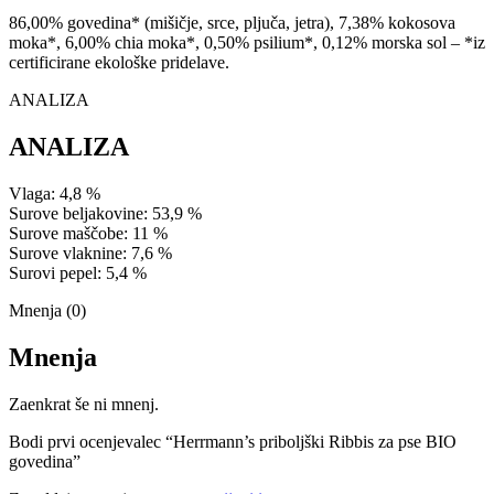
86,00% govedina* (mišičje, srce, pljuča, jetra), 7,38% kokosova
moka*, 6,00% chia moka*, 0,50% psilium*, 0,12% morska sol – *iz
certificirane ekološke pridelave.
ANALIZA
ANALIZA
Vlaga: 4,8 %
Surove beljakovine: 53,9 %
Surove maščobe: 11 %
Surove vlaknine: 7,6 %
Surovi pepel: 5,4 %
Mnenja (0)
Mnenja
Zaenkrat še ni mnenj.
Bodi prvi ocenjevalec “Herrmann’s priboljški Ribbis za pse BIO
govedina”