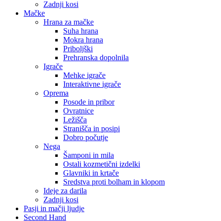
Zadnji kosi
Mačke
Hrana za mačke
Suha hrana
Mokra hrana
Priboljški
Prehranska dopolnila
Igrače
Mehke igrače
Interaktivne igrače
Oprema
Posode in pribor
Ovratnice
Ležišča
Stranišča in posipi
Dobro počutje
Nega
Šamponi in mila
Ostali kozmetični izdelki
Glavniki in krtače
Sredstva proti bolham in klopom
Ideje za darila
Zadnji kosi
Pasji in mačji ljudje
Second Hand