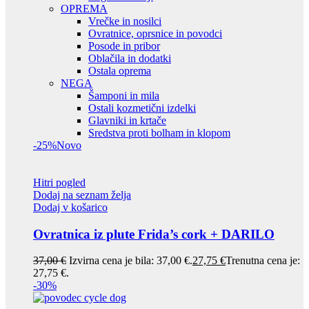
OPREMA
Vrečke in nosilci
Ovratnice, oprsnice in povodci
Posode in pribor
Oblačila in dodatki
Ostala oprema
NEGA
Šamponi in mila
Ostali kozmetični izdelki
Glavniki in krtače
Sredstva proti bolham in klopom
-25%
Novo
Hitri pogled
Dodaj na seznam želja
Dodaj v košarico
Ovratnica iz plute Frida’s cork + DARILO
37,00
€
Izvirna cena je bila: 37,00 €.
27,75
€
Trenutna cena je:
27,75 €.
-30%