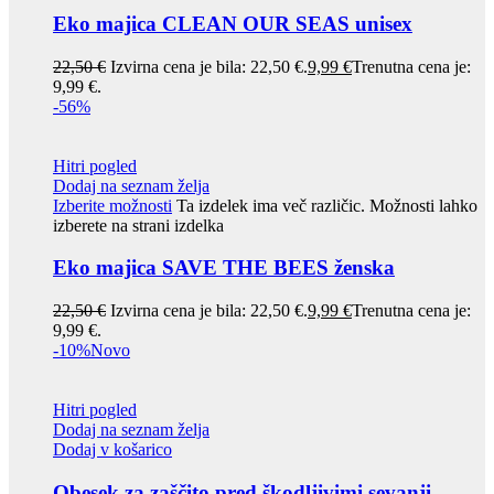
Eko majica CLEAN OUR SEAS unisex
22,50
€
Izvirna cena je bila: 22,50 €.
9,99
€
Trenutna cena je:
9,99 €.
-56%
Hitri pogled
Dodaj na seznam želja
Izberite možnosti
Ta izdelek ima več različic. Možnosti lahko
izberete na strani izdelka
Eko majica SAVE THE BEES ženska
22,50
€
Izvirna cena je bila: 22,50 €.
9,99
€
Trenutna cena je:
9,99 €.
-10%
Novo
Hitri pogled
Dodaj na seznam želja
Dodaj v košarico
Obesek za zaščito pred škodljivimi sevanji