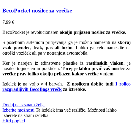
BecoPocket nosilec za vrečke
7,99
€
BecoPocket je revolucionaren
okolju prijazen nosilec za vrečke
.
S posebnim sistemom pritrjevanja ga je možno namestiti na
skoraj
vsak povodec, trak, pas ali torbo
. Lahko ga celo namestite na
otroški voziček ali pa v notranjost avtomobila.
Ker je narejen iz edinstvene plastike iz
rastlinskih vlaken
, je
nosilec trajnosten in praktičen.
Torej je lahko prvič vaš nosilec za
vrečke prav toliko okolju prijazen kakor vrečke v njem.
Izdelek je na voljo v 4 barvah.
Z nosilcem dobite tudi
1 rolico
razgradljivih BecoBags vrečk
za iztrebke.
Dodaj na seznam želja
Izberite možnosti
Ta izdelek ima več različic. Možnosti lahko
izberete na strani izdelka
Hitri pogled