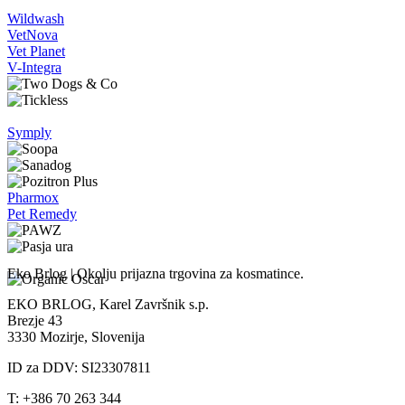
Wildwash
VetNova
Vet Planet
V-Integra
Symply
Pharmox
Pet Remedy
Eko Brlog | Okolju prijazna trgovina za kosmatince.
EKO BRLOG, Karel Završnik s.p.
Brezje 43
3330 Mozirje, Slovenija
ID za DDV: SI23307811
T: +386 70 263 344