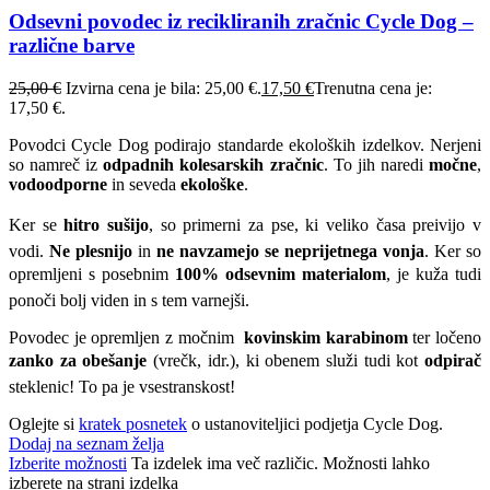
Odsevni povodec iz recikliranih zračnic Cycle Dog –
različne barve
25,00
€
Izvirna cena je bila: 25,00 €.
17,50
€
Trenutna cena je:
17,50 €.
Povodci Cycle Dog podirajo standarde ekoloških izdelkov. Nerjeni
so namreč iz
odpadnih kolesarskih zračnic
. To jih naredi
močne
,
vodoodporne
in seveda
ekološke
.
Ker se
hitro sušijo
, so primerni za pse, ki veliko časa preivijo v
vodi.
Ne plesnijo
in
ne navzamejo se neprijetnega vonja
. Ker so
opremljeni s posebnim
100% odsevnim materialom
, je kuža tudi
ponoči bolj viden in s tem varnejši.
Povodec je opremljen z močnim
kovinskim karabinom
ter ločeno
zanko za obešanje
(vrečk, idr.), ki obenem služi tudi kot
odpirač
steklenic! To pa je vsestranskost!
Oglejte si
kratek posnetek
o ustanoviteljici podjetja Cycle Dog.
Dodaj na seznam želja
Izberite možnosti
Ta izdelek ima več različic. Možnosti lahko
izberete na strani izdelka