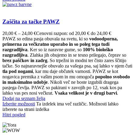
Zaščita za tačke PAWZ
20,00
€
–
24,00
€
Cenovni razpon: od 20,00 € do 24,00 €
PAWZ so edina pasja obuvala na svetu, ki so
vodoodporna,
primerna za večkratno uporabo in so poleg tega tudi
razgradljiva
. Ker so iz naravne gume, so
100% biološko
razgradljiva
. Zlahka jih obujemo in se tesno prilegajo, čeprav so
brez paščkov in zadrg
. So trpežni in modni ter čisto zares ščitijo
tačke. So najnaravnejše obuvalo za vašega psa, saj lahko v njem čuti
tla pod nogami
, kar mu daje občutek varnosti. PAWZ se kot
nogavica premika z vašim psom in mu omogoča
popolno svobodo
in maksimalno udobje
. Nikoli več ne boste izgubili dragega
pasjega čevlja. PAWZ so pakirani v zavojih po 12, vsak kos pa
lahko vas pes nosi večkrat.
Vsaka velikost je v drugi barvi
.
Dodaj na seznam želja
Izberite možnosti
Ta izdelek ima več različic. Možnosti lahko
izberete na strani izdelka
Hitri pogled