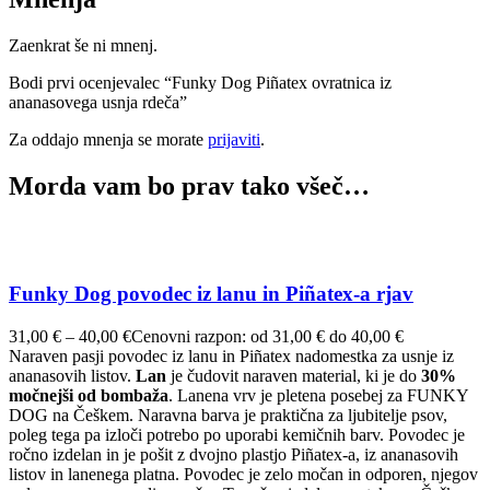
Zaenkrat še ni mnenj.
Bodi prvi ocenjevalec “Funky Dog Piñatex ovratnica iz
ananasovega usnja rdeča”
Za oddajo mnenja se morate
prijaviti
.
Morda vam bo prav tako všeč…
Funky Dog povodec iz lanu in Piñatex-a rjav
31,00
€
–
40,00
€
Cenovni razpon: od 31,00 € do 40,00 €
Naraven pasji povodec iz lanu in Piñatex nadomestka za usnje iz
ananasovih listov.
Lan
je čudovit naraven material, ki je do
30%
močnejši od bombaža
. Lanena vrv je pletena posebej za FUNKY
DOG na Češkem. Naravna barva je praktična za ljubitelje psov,
poleg tega pa izloči potrebo po uporabi kemičnih barv. Povodec je
ročno izdelan in je pošit z dvojno plastjo Piñatex-a, iz ananasovih
listov in lanenega platna. Povodec je zelo močan in odporen, njegov