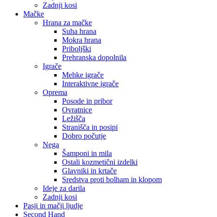
Zadnji kosi
Mačke
Hrana za mačke
Suha hrana
Mokra hrana
Priboljški
Prehranska dopolnila
Igrače
Mehke igrače
Interaktivne igrače
Oprema
Posode in pribor
Ovratnice
Ležišča
Stranišča in posipi
Dobro počutje
Nega
Šamponi in mila
Ostali kozmetični izdelki
Glavniki in krtače
Sredstva proti bolham in klopom
Ideje za darila
Zadnji kosi
Pasji in mačji ljudje
Second Hand