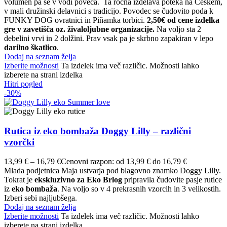
volumen pa se v vodi poveča. Ta ročna izdelava poteka na Češkem,
v mali družinski delavnici s tradicijo. Povodec se čudovito poda k
FUNKY DOG ovratnici in Piñamka torbici.
2,50€ od cene izdelka
gre v zavetišča oz. živaloljubne organizacije.
Na voljo sta 2
debelini vrvi in 2 dolžini. Prav vsak pa je skrbno zapakiran v lepo
darilno škatlico
.
Dodaj na seznam želja
Izberite možnosti
Ta izdelek ima več različic. Možnosti lahko
izberete na strani izdelka
Hitri pogled
-30%
Rutica iz eko bombaža Doggy Lilly – različni
vzorčki
13,99
€
–
16,79
€
Cenovni razpon: od 13,99 € do 16,79 €
Mlada podjetnica Maja ustvarja pod blagovno znamko Doggy Lilly.
Tokrat je
ekskluzivno za Eko Brlog
pripravila čudovite pasje rutice
iz
eko bombaža
. Na voljo so v 4 prekrasnih vzorcih in 3 velikostih.
Izberi sebi najljubšega.
Dodaj na seznam želja
Izberite možnosti
Ta izdelek ima več različic. Možnosti lahko
izberete na strani izdelka