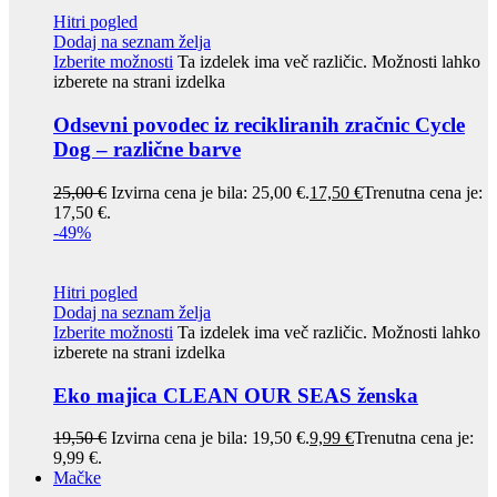
Hitri pogled
Dodaj na seznam želja
Izberite možnosti
Ta izdelek ima več različic. Možnosti lahko
izberete na strani izdelka
Odsevni povodec iz recikliranih zračnic Cycle
Dog – različne barve
25,00
€
Izvirna cena je bila: 25,00 €.
17,50
€
Trenutna cena je:
17,50 €.
-49%
Hitri pogled
Dodaj na seznam želja
Izberite možnosti
Ta izdelek ima več različic. Možnosti lahko
izberete na strani izdelka
Eko majica CLEAN OUR SEAS ženska
19,50
€
Izvirna cena je bila: 19,50 €.
9,99
€
Trenutna cena je:
9,99 €.
Mačke