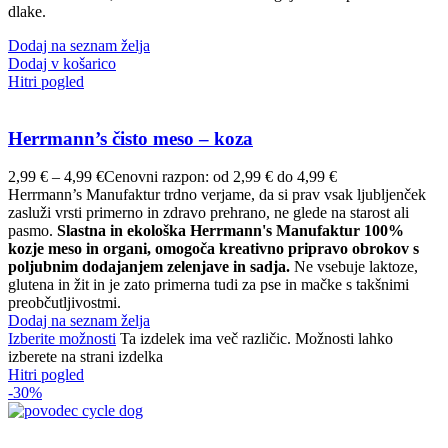
dlake.
Dodaj na seznam želja
Dodaj v košarico
Hitri pogled
Herrmann’s čisto meso – koza
2,99
€
–
4,99
€
Cenovni razpon: od 2,99 € do 4,99 €
Herrmann’s Manufaktur trdno verjame, da si prav vsak ljubljenček
zasluži vrsti primerno in zdravo prehrano, ne glede na starost ali
pasmo.
Slastna in ekološka Herrmann's Manufaktur 100%
kozje meso in organi, omogoča kreativno pripravo obrokov s
poljubnim dodajanjem zelenjave in sadja.
Ne vsebuje laktoze,
glutena in žit in je zato primerna tudi za pse in mačke s takšnimi
preobčutljivostmi.
Dodaj na seznam želja
Izberite možnosti
Ta izdelek ima več različic. Možnosti lahko
izberete na strani izdelka
Hitri pogled
-30%