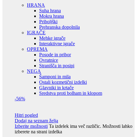
HRANA
Suha hrana
Mokra hrana
Priboljški
Prehranska dopolnila
IGRAČE
Mehke igrače
Interaktivne igrače
OPREMA
Posode in pribor
Ovratnice
Stranišča in posipi
NEGA
Šamponi in mila
Ostali kozmetični izdelki
Glavniki in krtače
Sredstva proti bolham in klopom
-56%
Hitri pogled
Dodaj na seznam želja
Izberite možnosti
Ta izdelek ima več različic. Možnosti lahko
izberete na strani izdelka