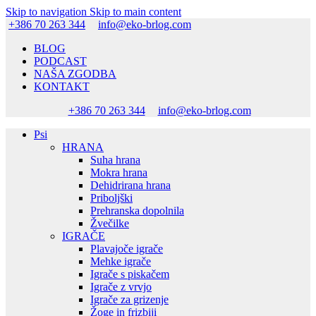
Skip to navigation
Skip to main content
+386 70 263 344
info@eko-brlog.com
BLOG
PODCAST
NAŠA ZGODBA
KONTAKT
+386 70 263 344
info@eko-brlog.com
Psi
HRANA
Suha hrana
Mokra hrana
Dehidrirana hrana
Priboljški
Prehranska dopolnila
Žvečilke
IGRAČE
Plavajoče igrače
Mehke igrače
Igrače s piskačem
Igrače z vrvjo
Igrače za grizenje
Žoge in frizbiji