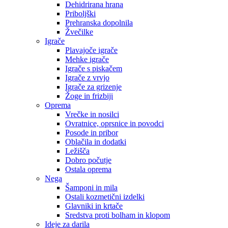
Dehidrirana hrana
Priboljški
Prehranska dopolnila
Žvečilke
Igrače
Plavajoče igrače
Mehke igrače
Igrače s piskačem
Igrače z vrvjo
Igrače za grizenje
Žoge in frizbiji
Oprema
Vrečke in nosilci
Ovratnice, oprsnice in povodci
Posode in pribor
Oblačila in dodatki
Ležišča
Dobro počutje
Ostala oprema
Nega
Šamponi in mila
Ostali kozmetični izdelki
Glavniki in krtače
Sredstva proti bolham in klopom
Ideje za darila