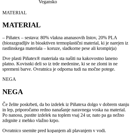
Vegansko
MATERIAL
MATERIAL
– Piñatex – sestava: 80% vlakna ananasovih listov, 20% PLA
(biorazgradljiv in bioaktiven termoplastični material, ki je narejen iz
rastlinskega materiala – koruze, sladkorne pese ali krompirja)
Dve plasti Piñatex® materiala sta našiti na kakovostno laneno
platno. Kovisnki deli so iz trde medenine, ki se ne zlomi in ne
spremeni barve. Ovratnica je odporna tudi na močne potege.
NEGA
NEGA
Če želite poskrbeti, da bo izdelek iz Piñatexa dolgo v dobrem stanju
in lep, priporočamo redno nanašanje naravnega voska na material.
Po nanosu, pustite izdelek na toplem vsaj 24 ur, nato pa ga nežno
zdrgnite z mehko vlažno krpo.
Ovratnico snemite pred kopanjem ali plavanjem v vodi.