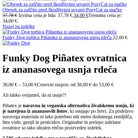
Obesek za zaščito pred škodljivimi sevanji PozyCat za mačke
37,78
€
Izvirna cena je bila: 37,78 €.
34,00
€
Trenutna cena je:
34,00 €.
Nazaj na izdelke
Funky Dog torbica Piñamka iz ananasovega usnja rdeča
22,00
€
Funky Dog Piñatex ovratnica
iz ananasovega usnja rdeča
38,00
€
–
53,00
€
Cenovni razpon: od 38,00 € do 53,00 €
Ali lahko verjameš, da ni usnje?!
Piñatex je
naravna in veganska alternativa živalskemu usnju, ki
je narejena iz ananasovih listov
, ki ostajajo po žetvi. Za pridelavo
surovega materiala ni tako potrebno niti metra dodatnega zemljišča,
litra vode, gnojil in pesticidov. Originalne in prelepo izdelane
ovratnice so tako idealen etično proizveden izdelek.