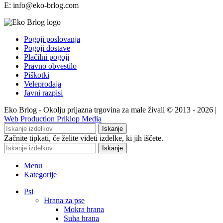
E: info@eko-brlog.com
Pogoji poslovanja
Pogoji dostave
Plačilni pogoji
Pravno obvestilo
Piškotki
Veleprodaja
Javni razpisi
Eko Brlog - Okolju prijazna trgovina za male živali © 2013 - 2026 |
Web Production Priklop Media
Iskanje
Začnite tipkati, če želite videti izdelke, ki jih iščete.
Iskanje
Menu
Kategorije
Psi
Hrana za pse
Mokra hrana
Suha hrana