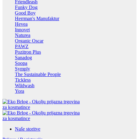
Friendleash
Funky Dog
Good Boy
Herrman's Manufaktur
Hevea
Innovet
Naturea
Organic Oscar
PAWZ
Pozitron Plus
Sanadog
Soopa
Symply
The Sustainable People
Tickless
Wildwash
Yora
Naše storitve