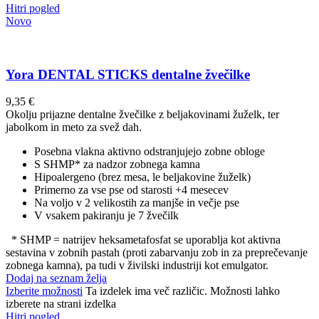
Hitri pogled
Novo
Yora DENTAL STICKS dentalne žvečilke
9,35
€
Okolju prijazne dentalne žvečilke z beljakovinami žuželk, ter
jabolkom in meto za svež dah.
Posebna vlakna aktivno odstranjujejo zobne obloge
S SHMP* za nadzor zobnega kamna
Hipoalergeno (brez mesa, le beljakovine žuželk)
Primerno za vse pse od starosti +4 mesecev
Na voljo v 2 velikostih za manjše in večje pse
V vsakem pakiranju je 7 žvečilk
* SHMP = natrijev heksametafosfat se uporablja kot aktivna
sestavina v zobnih pastah (proti zabarvanju zob in za preprečevanje
zobnega kamna), pa tudi v živilski industriji kot emulgator.
Dodaj na seznam želja
Izberite možnosti
Ta izdelek ima več različic. Možnosti lahko
izberete na strani izdelka
Hitri pogled