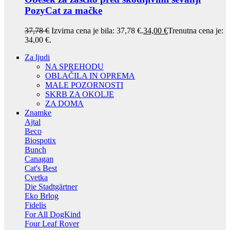
PozyCat za mačke
37,78
€
Izvirna cena je bila: 37,78 €.
34,00
€
Trenutna cena je:
34,00 €.
Za ljudi
NA SPREHODU
OBLAČILA IN OPREMA
MALE POZORNOSTI
SKRB ZA OKOLJE
ZA DOMA
Znamke
Ajtal
Beco
Biospotix
Bunch
Canagan
Cat's Best
Cvetka
Die Stadtgärtner
Eko Brlog
Fidelis
For All DogKind
Four Leaf Rover