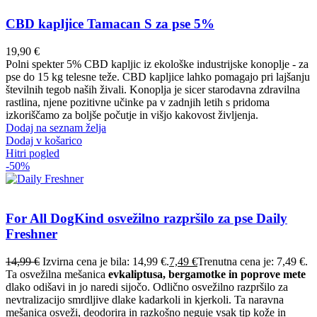
CBD kapljice Tamacan S za pse 5%
19,90
€
Polni spekter 5% CBD kapljic iz ekološke industrijske konoplje - za
pse do 15 kg telesne teže. CBD kapljice lahko pomagajo pri lajšanju
številnih tegob naših živali. Konoplja je sicer starodavna zdravilna
rastlina, njene pozitivne učinke pa v zadnjih letih s pridoma
izkoriščamo za boljše počutje in višjo kakovost življenja.
Dodaj na seznam želja
Dodaj v košarico
Hitri pogled
-50%
For All DogKind osvežilno razpršilo za pse Daily
Freshner
14,99
€
Izvirna cena je bila: 14,99 €.
7,49
€
Trenutna cena je: 7,49 €.
Ta osvežilna mešanica
evkaliptusa, bergamotke in poprove mete
dlako odišavi in jo naredi sijočo. Odlično osvežilno razpršilo za
nevtralizacijo smrdljive dlake kadarkoli in kjerkoli. Ta naravna
mešanica osveži, deodorira in razkošno neguje vsak tip kože in