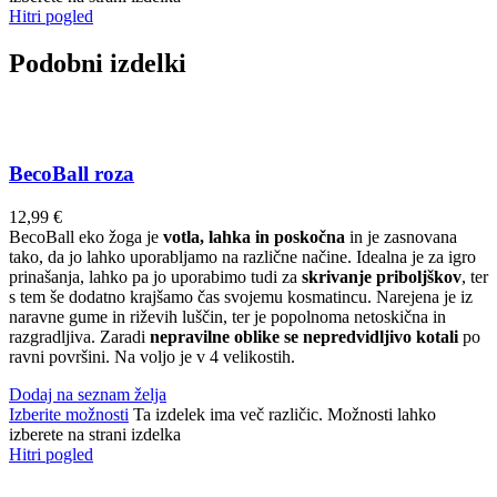
Hitri pogled
Podobni izdelki
BecoBall roza
12,99
€
BecoBall eko žoga je
votla, lahka in poskočna
in je zasnovana
tako, da jo lahko uporabljamo na različne načine. Idealna je za igro
prinašanja, lahko pa jo uporabimo tudi za
skrivanje priboljškov
, ter
s tem še dodatno krajšamo čas svojemu kosmatincu. Narejena je iz
naravne gume in riževih luščin, ter je popolnoma netoskična in
razgradljiva. Zaradi
nepravilne oblike se nepredvidljivo kotali
po
ravni površini. Na voljo je v 4 velikostih.
Dodaj na seznam želja
Izberite možnosti
Ta izdelek ima več različic. Možnosti lahko
izberete na strani izdelka
Hitri pogled