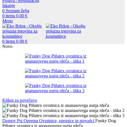
Prijava / Registracija
Iskanje
0
Seznam želja
0
items
0,00
€
Menu
0
items
0,00
€
Novo
Klikni za povečavo
Domov
Psi
Oprema
Ovratnice, oprsnice in povodci
Funky Dog
Piñatex ovratnica iz ananasovega usnja rdeča