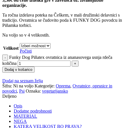
3,50€ od cene izdelka gre v zavetišča oz. živaloljubne
organizacije.
Ta ročna izdelava poteka na Češkem, v mali družinski delavnici s
tradicijo. Ovratnica se čudovito poda k FUNKY DOG povodcu in
Piñamka torbici.
Na voljo so v 4 velikostih.
Velikost
Počisti
Funky Dog Piñatex ovratnica iz ananasovega usnja rdeča
količina
Dodaj v košarico
Dodaj na seznam želja
Šifra:
Ni na voljo
Kategorije:
Oprema
,
Ovratnice, oprsnice in
povodci
,
Psi
Oznaka:
vegetarijansko
Deljeno
Opis
Dodatne podrobnosti
MATERIAL
NEGA
KATERA VELIKOST BO PRAVA?