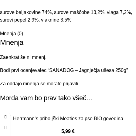
surove beljakovine 74%, surove maščobe 13,2%, vlaga 7,2%,
surovi pepel 2,9%, vlaknine 3,5%
Mnenja (0)
Mnenja
Zaenkrat še ni mnenj.
Bodi prvi ocenjevalec “SANADOG – Jagnječja ušesa 250g”
Za oddajo mnenja se morate
prijaviti
.
Morda vam bo prav tako všeč…
Herrmann’s priboljški Meaties za pse BIO govedina
5,99
€