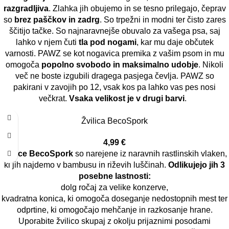
razgradljiva
. Zlahka jih obujemo in se tesno prilegajo, čeprav
so
brez paščkov in zadrg
. So trpežni in modni ter čisto zares
ščitijo tačke. So najnaravnejše obuvalo za vašega psa, saj
lahko v njem čuti
tla pod nogami
, kar mu daje občutek
varnosti. PAWZ se kot nogavica premika z vašim psom in mu
omogoča
popolno svobodo in maksimalno udobje
. Nikoli
več ne boste izgubili dragega pasjega čevlja. PAWZ so
pakirani v zavojih po 12, vsak kos pa lahko vas pes nosi
večkrat.
Vsaka velikost je v drugi barvi
.
Žvilica BecoSpork
4,99
€
Žvilice BecoSpork
so narejene iz naravnih rastlinskih vlaken,
ki jih najdemo v bambusu in riževih luščinah.
Odlikujejo jih 3
posebne lastnosti:
dolg ročaj za velike konzerve,
kvadratna konica, ki omogoča doseganje nedostopnih mest ter
odprtine, ki omogočajo mehčanje in razkosanje hrane.
Uporabite žvilico skupaj z okolju prijaznimi posodami