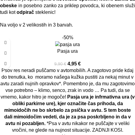
obeske
in posebno zanko za priklep povodca, ki obenem služi
tudi kot
odpirač
steklenic!
Na voljo v 2 velikostih in 3 barvah.
-50%
Pasja ura
4,95
€
9,90
€
Psov res neradi puščamo v avtomobilih. A zagotovo pride kdaj
do trenutka, ko moramo našega kužka pustiti za nekaj minut v
avtu zaradi nujnih opravkov*. Pomembno je, da mu zagotovimo
vse potrebno – klimo, senco, zrak in vodo … Pa tudi, da se
vrnemo, kakor hitro je mogoče!
Pasja ura je infrmativna ura (v
obliki parkirne ure), kjer označite čas prihoda, da
mimoidočih ne bo skrbelo za psička v avtu. S tem boste
dali mimoidočim vedeti, da je za psa poskrbljeno in da v
avtu ni pozabljen.
*Psa v avtu nikakor ne puščajte v veliki
vročini, ne glede na nujnost situacije. ZADNJI KOSI.