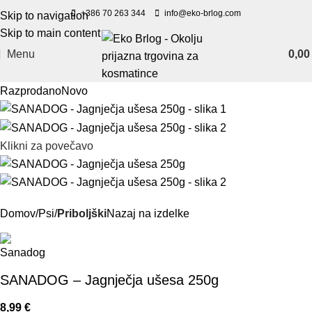
+386 70 263 344
info@eko-brlog.com
Skip to navigation
Skip to main content
Menu
0,0
Razprodano
Novo
Klikni za povečavo
Domov
Psi
Priboljški
Nazaj na izdelke
SANADOG – Jagnječja ušesa 250g
8,99
€