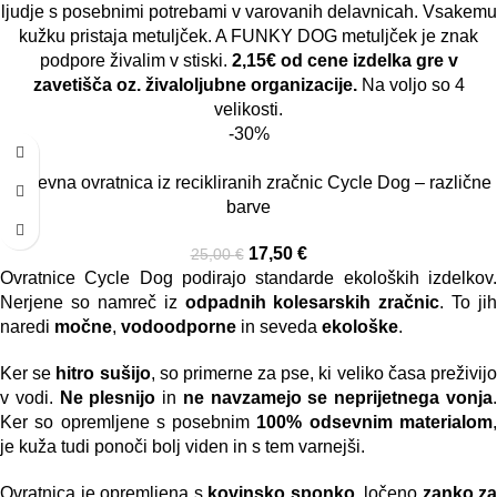
ljudje s posebnimi potrebami v varovanih delavnicah. Vsakemu
kužku pristaja metuljček. A FUNKY DOG metuljček je znak
podpore živalim v stiski.
2,15€ od cene izdelka gre v
zavetišča oz. živaloljubne organizacije.
Na voljo so 4
velikosti.
-30%
Odsevna ovratnica iz recikliranih zračnic Cycle Dog – različne
barve
17,50
€
25,00
€
Ovratnice Cycle Dog podirajo standarde ekoloških izdelkov.
Nerjene so namreč iz
odpadnih kolesarskih zračnic
. To jih
naredi
močne
,
vodoodporne
in seveda
ekološke
.
Ker se
hitro sušijo
, so primerne za pse, ki veliko časa preživij
v vodi.
Ne plesnijo
in
ne navzamejo se neprijetnega vonja
Ker so opremljene s posebnim
100% odsevnim materialom
je kuža tudi ponoči bolj viden in s tem varnejši.
Ovratnica je opremljena s
kovinsko sponko
, ločeno
zanko za