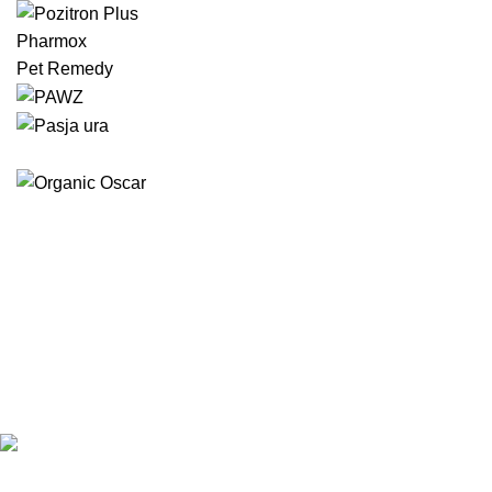
Pharmox
Pet Remedy
Eko Brlog | Okolju prijazna trgovina za kosmatince.
EKO BRLOG, Karel Završnik s.p.
Brezje 43
3330 Mozirje, Slovenija
ID za DDV: SI23307811
T: +386 70 263 344
E: info@eko-brlog.com