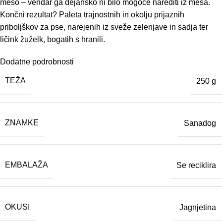
meso – vendar ga dejansko ni bilo mogoče narediti iz mesa.
Končni rezultat? Paleta trajnostnih in okolju prijaznih
priboljškov za pse, narejenih iz sveže zelenjave in sadja ter
ličink žuželk, bogatih s hranili.
Dodatne podrobnosti
TEŽA
250 g
ZNAMKE
Sanadog
EMBALAŽA
Se reciklira
OKUSI
Jagnjetina