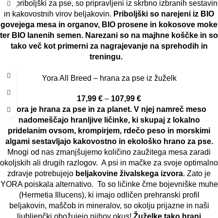
BIO priboljški za pse, so pripravljeni iz skrbno izbranih sestavin
in kakovostnih virov beljakovin.
Priboljški so narejeni iz BIO
govejega mesa in organov, BIO prosene in kokosove moke
ter BIO lanenih semen.
Narezani so na majhne koščke in so
tako več kot primerni za nagrajevanje na sprehodih in
treningu.
Yora All Breed – hrana za pse iz žuželk
17,99
€
–
107,99
€
Yora je hrana za pse in za planet. V njej namreč meso
nadomeščajo hranljive ličinke, ki skupaj z lokalno
pridelanim ovsom, krompirjem, rdečo peso in morskimi
algami sestavljajo kakovostno in ekološko hrano za pse.
Mnogi od nas zmanjšujemo količino zaužitega mesa zaradi
okoljskih ali drugih razlogov. A psi in mačke za svoje optimalno
zdravje potrebujejo
beljakovine živalskega izvora
. Zato je
YORA poiskala alternativo. To so ličinke črne bojevniške muhe
(Hermetia Illucens), ki imajo odličen prehranski profil
beljakovin, maščob in mineralov, so okolju prijazne in naši
ljubljenčki obožujejo njihov okus!
Žuželke tako hrani