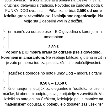
vodi poveča. Ta ročna izdelava poteka na Češkem, v mali
družinski delavnici s tradicijo. Povodec se čudovito poda k
FUNKY DOG ovratnici in Piñamka torbici.
2,50€ od cene
izdelka gre v zavetišča oz. živaloljubne organizacije.
Na
voljo sta 2 debelini vrvi in 2 dolžini.
Herrmann’s za odrasle pse – BIO govedina s korenjem in
amarantom
3,89
€
Popolna BIO mokra hrana za odrasle pse z govedino,
korenjem in amarantom.
Ne vsebuje laktoze, glutena in žit in
je zato primerna tudi za pse s takšnimi preobčutljivostmi.
Metuljček z dobrodelno noto Funky Dog – modra s črtami
9,50
€
–
10,50
€
Ročno narejeni metuljčki za elegantne in 'odštekane' pse in
mačke, ki obenem podpirajo svoje prijatelje v zavetiščih. Vsi
izdelki so narejeni na Češkem, izdelujejo pa jih mamice na
materinskem dopustu, ki potrebujejo dodaten zaslužek, ter