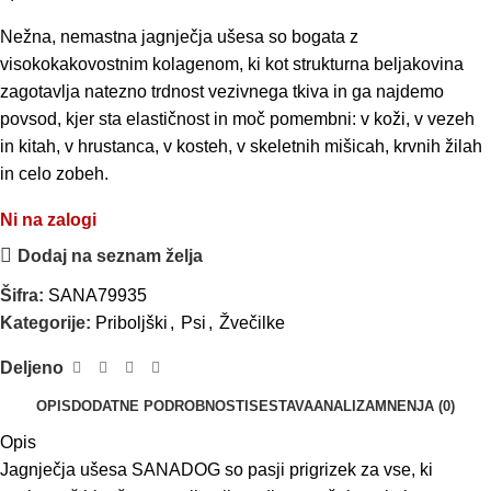
Nežna, nemastna jagnječja ušesa so bogata z
visokokakovostnim kolagenom, ki kot strukturna beljakovina
zagotavlja natezno trdnost vezivnega tkiva in ga najdemo
povsod, kjer sta elastičnost in moč pomembni: v koži, v vezeh
in kitah, v hrustanca, v kosteh, v skeletnih mišicah, krvnih žilah
in celo zobeh.
Ni na zalogi
Dodaj na seznam želja
Šifra:
SANA79935
Kategorije:
Priboljški
,
Psi
,
Žvečilke
Deljeno
OPIS
DODATNE PODROBNOSTI
SESTAVA
ANALIZA
MNENJA (0)
Opis
Jagnječja ušesa SANADOG so pasji prigrizek za vse, ki