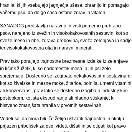
hranila, ki jih vsebujejo jagnječja ušesa, ohranijo in pomagajo
vašemu psu, da dolgo časa ostane zdrav in vitalen.
SANADOG predstavlja naravno in vrsti primerno prehrano
psov, narejeno iz svežih in visokokakovostnih sestavin, kot so
sveže meso in ribe, zdrava drobovina, sveža zelenjava in sadje
ter visokokakovostna olja in naravni minerali.
Prav tako ponujajo trajnostne brezmesne izdelke iz zelenjave
in ličink žuželk, ki so nadomestek mesa in jih psi zelo
sprejemajo. Dosledno se izogibajo nekakovostnim sestavinam,
kot so živalske in mesne moke, žitarice, polnila, umetni vitamini
ali konzervansi, prav tako se dosledno izogibajo industrijskim
postopkom, kot sta ekstrudiranje ali hladno stiskanje, ki
bistveno zmanjšata hranila v prvotnih sestavinah.
Vedeli so, da mora biti, če želijo ustvariti trajnosten in okolju
prijazen priboljšek za pse, videti, dišati in se otipati kot pravo