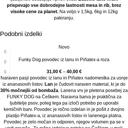
prispevajo vse dobrodejne lastnosti mesa in rib, brez
visoke cene za planet.
Na voljo v 1,5kg, 6kg in 12kg
pakiranju.
Podobni izdelki
Novo
Funky Dog povodec iz lanu in Piñatex-a roza
31,00
€
–
40,00
€
Naraven pasji povodec iz lanu in Piñatex nadomestka za usnje
iz ananasovih listov.
Lan
je čudovit naraven material, ki je do
30% močnejši od bombaža
. Lanena vrv je pletena posebej za
FUNKY DOG na Češkem. Naravna barva je praktična za
ljubitelje psov, poleg tega pa izloči potrebo po uporabi
kemičnih barv. Povodec je ročno izdelan in je pošit z dvojno
plastjo Piñatex-a, iz ananasovih listov in lanenega platna.
Povodec je zelo močan in odporen, njegov volumen pa se v