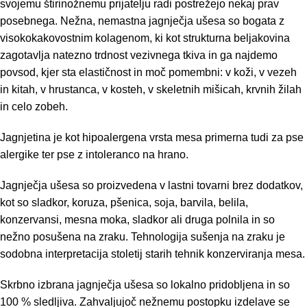
svojemu štirinožnemu prijatelju radi postrežejo nekaj prav
posebnega. Nežna, nemastna jagnječja ušesa so bogata z
visokokakovostnim kolagenom, ki kot strukturna beljakovina
zagotavlja natezno trdnost vezivnega tkiva in ga najdemo
povsod, kjer sta elastičnost in moč pomembni: v koži, v vezeh
in kitah, v hrustanca, v kosteh, v skeletnih mišicah, krvnih žilah
in celo zobeh.
Jagnjetina je kot hipoalergena vrsta mesa primerna tudi za pse
alergike ter pse z intoleranco na hrano.
Jagnječja ušesa so proizvedena v lastni tovarni brez dodatkov,
kot so sladkor, koruza, pšenica, soja, barvila, belila,
konzervansi, mesna moka, sladkor ali druga polnila in so
nežno posušena na zraku. Tehnologija sušenja na zraku je
sodobna interpretacija stoletij starih tehnik konzerviranja mesa.
Skrbno izbrana jagnječja ušesa so lokalno pridobljena in so
100 % sledljiva. Zahvaljujoč nežnemu postopku izdelave se