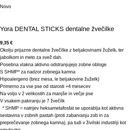
Novo
Yora DENTAL STICKS dentalne žvečilke
9,35
€
Okolju prijazne dentalne žvečilke z beljakovinami žuželk, ter
jabolkom in meto za svež dah.
Posebna vlakna aktivno odstranjujejo zobne obloge
S SHMP* za nadzor zobnega kamna
Hipoalergeno (brez mesa, le beljakovine žuželk)
Primerno za vse pse od starosti +4 mesecev
Na voljo v 2 velikostih za manjše in večje pse
V vsakem pakiranju je 7 žvečilk
* SHMP = natrijev heksametafosfat se uporablja kot aktivna
sestavina v zobnih pastah (proti zabarvanju zob in za
preprečevanje zobnega kamna), pa tudi v živilski industriji kot
emulgator.