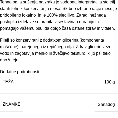
T
ehnologija sušenja na zraku je sodobna interpretacija stoletij
starih tehnik konzerviranja mesa.
Skrbno izbrano račje meso je
pridobljeno lokalno in je 100% sledljivo.
Zaradi nežnega
postopka izdelave se hranila v sestavinah ohranijo in
pomagajo vašemu psu, da dolgo časa ostane zdrav in vitalen.
Fileji so konzervirani z dodatkom glicerina (komponenta
maščobe), narejenega iz repičnega olja.
Zdrav glicerin veže
vodo in zagotavlja mehko in žvečljivo teksturo, ki jo psi tako
obožujejo.
Dodatne podrobnosti
TEŽA
100 g
ZNAMKE
Sanadog