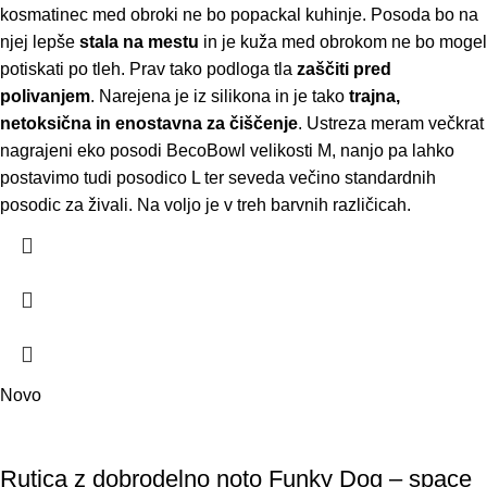
kosmatinec med obroki ne bo popackal kuhinje. Posoda bo na
njej lepše
stala na mestu
in je kuža med obrokom ne bo mogel
potiskati po tleh. Prav tako podloga tla
zaščiti pred
polivanjem
. Narejena je iz silikona in je tako
trajna,
netoksična in enostavna za čiščenje
. Ustreza meram večkrat
nagrajeni eko posodi BecoBowl velikosti M, nanjo pa lahko
postavimo tudi posodico L ter seveda večino standardnih
posodic za živali. Na voljo je v treh barvnih različicah.
Novo
Rutica z dobrodelno noto Funky Dog – space