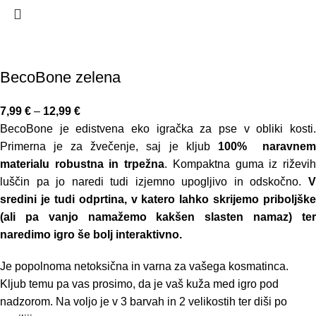
BecoBone zelena
7,99
€
–
12,99
€
BecoBone je edistvena eko igračka za pse v obliki kosti.
Primerna je za žvečenje, saj je kljub
100% naravne
materialu robustna in trpežna
. Kompaktna guma iz riževi
luščin pa jo naredi tudi izjemno upogljivo in odskočno.
V
sredini je tudi odprtina, v katero lahko skrijemo priboljške
(ali pa vanjo namažemo kakšen slasten namaz) ter
naredimo igro še bolj interaktivno.
Je popolnoma netoksična in varna za vašega kosmatinca.
Kljub temu pa vas prosimo, da je vaš kuža med igro pod
nadzorom. Na voljo je v 3 barvah in 2 velikostih ter diši po