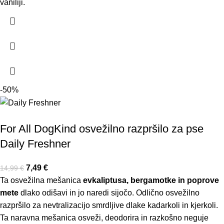
vaniliji.
-50%
For All DogKind osvežilno razpršilo za pse
Daily Freshner
7,49
€
14,99
€
Ta osvežilna mešanica
evkaliptusa, bergamotke in poprove
mete
dlako odišavi in jo naredi sijočo. Odlično osvežilno
razpršilo za nevtralizacijo smrdljive dlake kadarkoli in kjerkoli.
Ta naravna mešanica osveži, deodorira in razkošno neguje