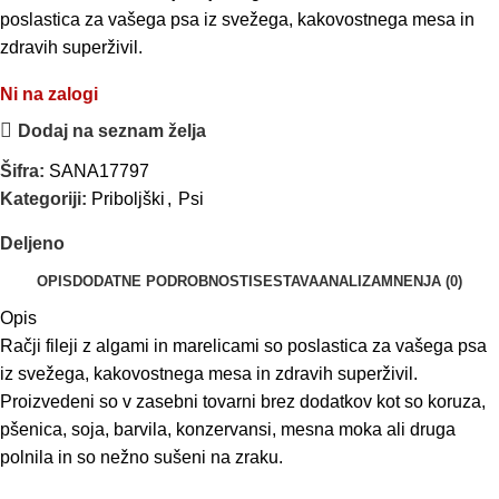
poslastica za vašega psa iz svežega, kakovostnega mesa in
zdravih superživil.
Ni na zalogi
Dodaj na seznam želja
Šifra:
SANA17797
Kategoriji:
Priboljški
,
Psi
Deljeno
OPIS
DODATNE PODROBNOSTI
SESTAVA
ANALIZA
MNENJA (0)
Opis
Račji fileji z algami in marelicami s
o poslastica za vašega psa
iz svežega, kakovostnega mesa in zdravih superživil.
Proizvedeni so v zasebni tovarni brez dodatkov kot so koruza,
pšenica, soja, barvila, konzervansi, mesna moka ali druga
polnila in so nežno sušeni na zraku.