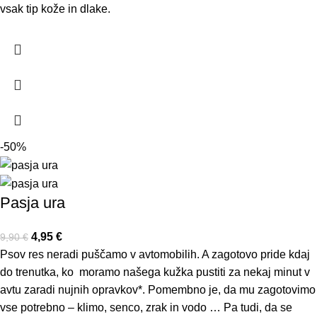
vsak tip kože in dlake.
-50%
Pasja ura
4,95
€
9,90
€
Psov res neradi puščamo v avtomobilih. A zagotovo pride kdaj
do trenutka, ko moramo našega kužka pustiti za nekaj minut v
avtu zaradi nujnih opravkov*. Pomembno je, da mu zagotovimo
vse potrebno – klimo, senco, zrak in vodo … Pa tudi, da se