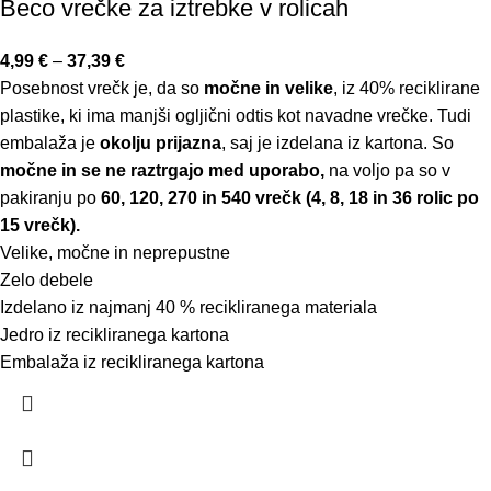
Beco vrečke za iztrebke v rolicah
4,99
€
–
37,39
€
Posebnost vrečk je, da so
močne in velike
, iz 40% reciklirane
plastike, ki ima manjši ogljični odtis kot navadne vrečke. Tudi
embalaža je
okolju prijazna
, saj je izdelana iz kartona. So
močne in se ne raztrgajo med uporabo,
na voljo pa so v
pakiranju po
60, 120, 270 in 540 vrečk (4, 8, 18 in 36 rolic po
15 vrečk).
Velike, močne in neprepustne
Zelo debele
Izdelano iz najmanj 40 % recikliranega materiala
Jedro iz recikliranega kartona
Embalaža iz recikliranega kartona