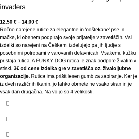
invaders
12,50
€
–
14,00
€
Ročno narejene rutice za elegantne in 'odštekane' pse in
mačke, ki obenem podpirajo svoje prijatelje v zavetiščih. Vsi
izdelki so narejeni na Češkem, izdelujejo pa jih ljudje s
posebnimi potrebami v varovanih delavnicah. Vsakemu kužku
pristaja rutica. A FUNKY DOG rutica je znak podpore živalim v
stiski.
3€ od cene izdelka gre v zavetišča oz. živaloljubne
organizacije.
Rutica ima prišit lesen gumb za zapiranje. Ker je
iz dveh različnih tkanin, jo lahko obrnete ne vsako stran in je
vsak dan drugačna. Na voljo so 4 velikosti.