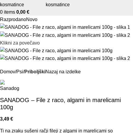
0
items
0,00
€
Razprodano
Novo
Klikni za povečavo
Domov
Psi
Priboljški
Nazaj na izdelke
SANADOG – File z raco, algami in marelicami
100g
3,49
€
Ti na zraku sušeni račji fileji z algami in marelicami s
o