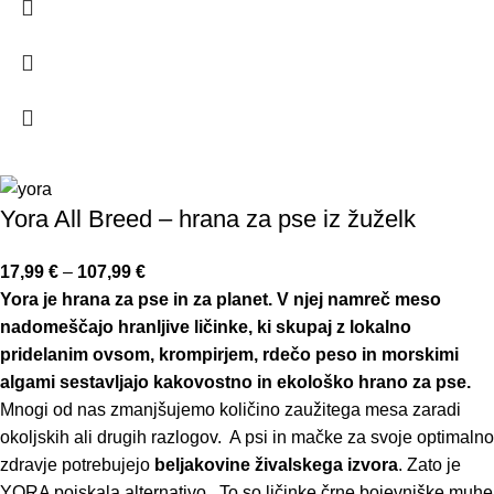
Yora All Breed – hrana za pse iz žuželk
17,99
€
–
107,99
€
Yora je hrana za pse in za planet. V njej namreč meso
nadomeščajo hranljive ličinke, ki skupaj z lokalno
pridelanim ovsom, krompirjem, rdečo peso in morskimi
algami sestavljajo kakovostno in ekološko hrano za pse.
Mnogi od nas zmanjšujemo količino zaužitega mesa zaradi
okoljskih ali drugih razlogov. A psi in mačke za svoje optimalno
zdravje potrebujejo
beljakovine živalskega izvora
. Zato je
YORA poiskala alternativo. To so ličinke črne bojevniške muhe