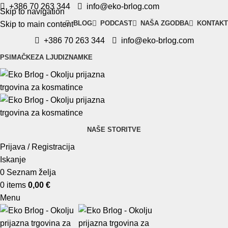
+386 70 263 344
info@eko-brlog.com
Skip to navigation
BLOG
PODCAST
NAŠA ZGODBA
KONTAKT
Skip to main content
+386 70 263 344
info@eko-brlog.com
PSI
MAČKE
ZA LJUDI
ZNAMKE
NAŠE STORITVE
Prijava / Registracija
Iskanje
0
Seznam želja
0
items
0,00
€
Menu