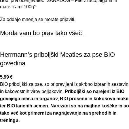
Bodi prvi ocenjevalec “SANADOG – File z raco, algami in
marelicami 100g”
Za oddajo mnenja se morate
prijaviti
.
Morda vam bo prav tako všeč…
Herrmann’s priboljški Meaties za pse BIO
govedina
5,99
€
BIO priboljški za pse, so pripravljeni iz skrbno izbranih sestavin
in kakovostnih virov beljakovin.
Priboljški so narejeni iz BIO
govejega mesa in organov, BIO prosene in kokosove moke
ter BIO lanenih semen.
Narezani so na majhne koščke in so
tako več kot primerni za nagrajevanje na sprehodih in
treningu.