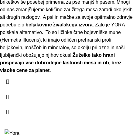
briketkov še posebej primerna za pse manjših pasem. Mnogi
od nas zmanjšujemo količino zaužitega mesa zaradi okoljskih
ali drugih razlogov. A psi in mačke za svoje optimalno zdravje
potrebujejo
beljakovine živalskega izvora
. Zato je YORA
poiskala alternativo. To so ličinke črne bojevniške muhe
(Hermetia Illucens), ki imajo odličen prehranski profil
beljakovin, maščob in mineralov, so okolju prijazne in naši
ljubljenčki obožujejo njihov okus!
Žuželke tako hrani
prispevajo vse dobrodejne lastnosti mesa in rib, brez
visoke cene za planet.