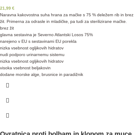
21,99
€
Naravna kakovostna suha hrana za mačke s 75 % deležem rib in brez
žit. Primerna za odrasle in mladičke, pa tudi za sterilizirane mačke.
brez žit
glavna sestavina je Severno Atlantski Losos 75%
narejeno v EU s sestavinami EU porekla
nizka vsebnost ogljikovih hidratov
nudi podporo urinarnemu sistemu
nizka vsebnost ogljikovih hidratov
visoka vsebnost beljakovin
dodane morske alge, brusnice in paradižnik
Ovratnica proti bolham in klopom za muce