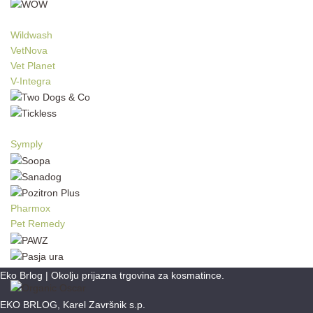
Wildwash
VetNova
Vet Planet
V-Integra
Symply
Pharmox
Pet Remedy
Eko Brlog | Okolju prijazna trgovina za kosmatince.
EKO BRLOG, Karel Završnik s.p.