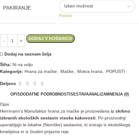
PAKIRANJE
Počisti
DODAJ V KOŠARICO
Dodaj na seznam želja
Šifra:
Ni na voljo
Kategorije:
Hrana za mačke
,
Mačke
,
Mokra hrana
,
POPUSTI
Deljeno
OPIS
DODATNE PODROBNOSTI
SESTAVA
ANALIZA
MNENJA (0)
Opis
Herrmann’s Manufaktur hrana za mačke je proizvedena
iz skrbno
izbranih ekoloških sestavin visoke kakovosti
. Pri proizvodnji
uporabljajo le lokalne (Nemške) sestavine, ki izvirajo iz ekološkega
kmetijstva in iz živalim prijazne reje.