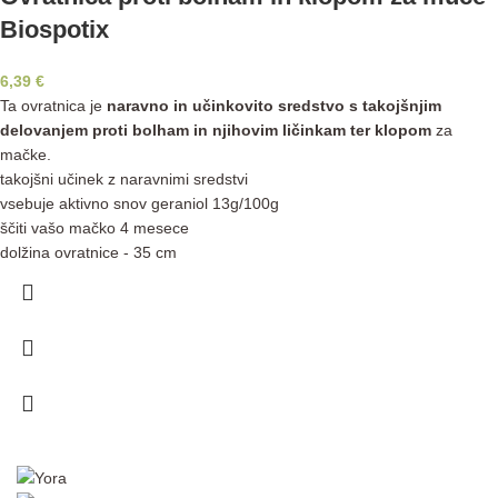
Biospotix
6,39
€
Ta ovratnica je
naravno in učinkovito sredstvo s takojšnjim
delovanjem proti bolham in njihovim ličinkam ter klopom
za
mačke.
takojšni učinek z naravnimi sredstvi
vsebuje aktivno snov geraniol 13g/100g
ščiti vašo mačko 4 mesece
dolžina ovratnice - 35 cm