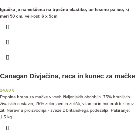
Igračka je nameščena na trpežno elastiko, ter leseno palico, ki
meri 50 cm.
Velikost:
6 x 5cm
Canagan Divjačina, raca in kunec za mačke
24,60
€
Popolna hrana za mačke v vseh življenjskih obdobjih. 75% hranljivih
živalskih sestavin, 25% zelenjave in zelišč, vitamini in minerali ter brez
žit. Naravna proizvodnja - sveže z britanskega podeželja. Pakiranje:
1,5 kg