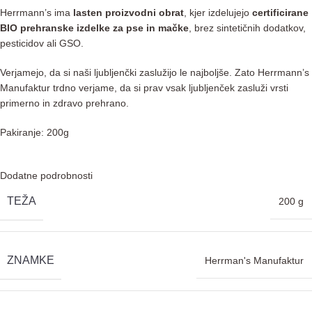
Herrmann’s ima
lasten proizvodni obrat
, kjer izdelujejo
certificirane
BIO prehranske izdelke za pse in mačke
, brez sintetičnih dodatkov,
pesticidov ali GSO.
Verjamejo, da si naši ljubljenčki zaslužijo le najboljše. Zato Herrmann’s
Manufaktur trdno verjame, da si prav vsak ljubljenček zasluži vrsti
primerno in zdravo prehrano.
Pakiranje: 200g
Dodatne podrobnosti
TEŽA
200 g
ZNAMKE
Herrman's Manufaktur