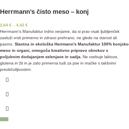
Herrmann’s čisto meso – konj
2,64
€
–
4,42
€
Herrmann’s Manufaktur trdno verjame, da si prav vsak ljubljenček
zasluži vrsti primerno in zdravo prehrano, ne glede na starost ali
pasmo.
Slastna in ekološka Herrmann's Manufaktur 100% konjsko
meso in organi, omogoča kreativno pripravo obrokov s
poljubnim dodajanjem zelenjave in sadja.
Ne vsebuje laktoze,
glutena in žit in je zato primerna tudi za pse in mačke s takšnimi
preobčutljivostmi.
Novo