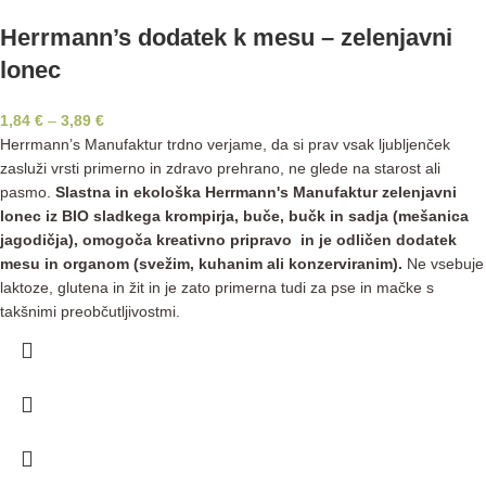
Herrmann’s dodatek k mesu – zelenjavni
lonec
1,84
€
–
3,89
€
Herrmann’s Manufaktur trdno verjame, da si prav vsak ljubljenček
zasluži vrsti primerno in zdravo prehrano, ne glede na starost ali
pasmo.
Slastna in ekološka Herrmann's Manufaktur zelenjavni
lonec iz BIO sladkega krompirja, buče, bučk in sadja (mešanica
jagodičja), omogoča kreativno pripravo in je odličen dodatek
mesu in organom (svežim, kuhanim ali konzerviranim).
Ne vsebuje
laktoze, glutena in žit in je zato primerna tudi za pse in mačke s
takšnimi preobčutljivostmi.