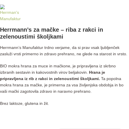
Herrmann’s za mačke – riba z rakci in
zelenoustimi školjkami
Herrmann’s Manufaktur trdno verjame, da si prav vsak ljubljenček
zasluži vrsti primerno in zdravo prehrano, ne glede na starost in vrsto.
BIO mokra hrana za muce in mačkone, je pripravljena iz skrbno
izbranih sestavin in kakovostnih virov beljakovin.
Hrana je
pripravljena iz rib z rakci in zelenoustimi školjkami.
Ta popolna
mokra hrana za mačke, je primerna za vsa življenjska obdobja in bo
vaši mački zagotovila zdravo in naravno prehrano.
Brez laktoze, glutena in žit.