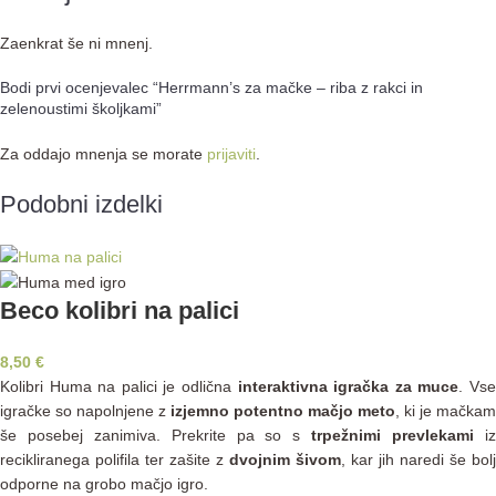
Zaenkrat še ni mnenj.
Bodi prvi ocenjevalec “Herrmann’s za mačke – riba z rakci in
zelenoustimi školjkami”
Za oddajo mnenja se morate
prijaviti
.
Podobni izdelki
Beco kolibri na palici
8,50
€
Kolibri Huma na palici je odlična
interaktivna igračka za muce
. Vs
igračke so napolnjene z
izjemno potentno mačjo meto
, ki je mačkam
še posebej zanimiva. Prekrite pa so s
trpežnimi prevlekami
i
recikliranega polifila ter zašite z
dvojnim šivom
, kar jih naredi še bolj
odporne na grobo mačjo igro.