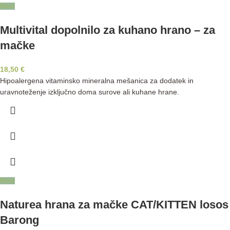
Novo
Multivital dopolnilo za kuhano hrano – za
mačke
18,50
€
Hipoalergena vitaminsko mineralna mešanica za dodatek in
uravnoteženje izključno doma surove ali kuhane hrane.
Novo
Naturea hrana za mačke CAT/KITTEN losos
Barong