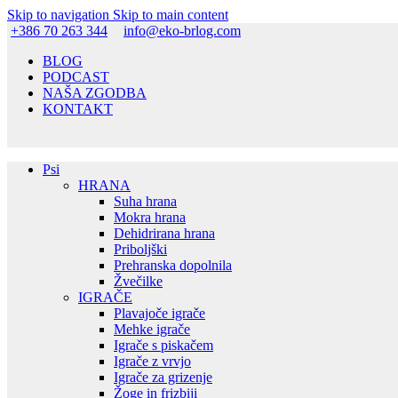
Skip to navigation
Skip to main content
+386 70 263 344
info@eko-brlog.com
BLOG
PODCAST
NAŠA ZGODBA
KONTAKT
Psi
HRANA
Suha hrana
Mokra hrana
Dehidrirana hrana
Priboljški
Prehranska dopolnila
Žvečilke
IGRAČE
Plavajoče igrače
Mehke igrače
Igrače s piskačem
Igrače z vrvjo
Igrače za grizenje
Žoge in frizbiji