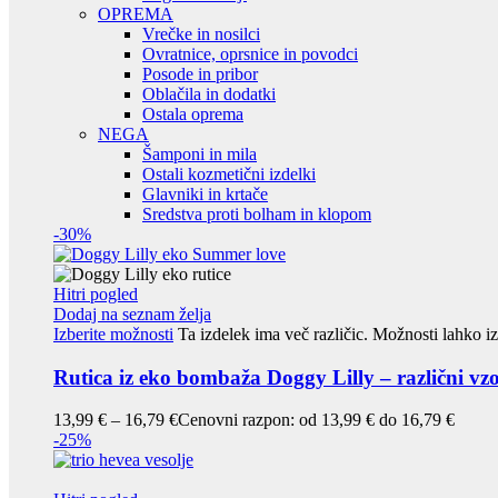
OPREMA
Vrečke in nosilci
Ovratnice, oprsnice in povodci
Posode in pribor
Oblačila in dodatki
Ostala oprema
NEGA
Šamponi in mila
Ostali kozmetični izdelki
Glavniki in krtače
Sredstva proti bolham in klopom
-30%
Hitri pogled
Dodaj na seznam želja
Izberite možnosti
Ta izdelek ima več različic. Možnosti lahko iz
Rutica iz eko bombaža Doggy Lilly – različni vz
13,99
€
–
16,79
€
Cenovni razpon: od 13,99 € do 16,79 €
-25%