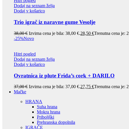
Hitri pogled
Dodaj na seznam želja
Dodaj v košarico
Trio igrač iz naravne gume Vesolje
38,00
€
Izvirna cena je bila: 38,00 €.
28,50
€
Trenutna cena je: 2
-25%
Novo
Hitri pogled
Dodaj na seznam želja
Dodaj v košarico
Ovratnica iz plute Frida’s cork + DARILO
37,00
€
Izvirna cena je bila: 37,00 €.
27,75
€
Trenutna cena je: 2
Mačke
HRANA
Suha hrana
Mokra hrana
Priboljški
Prehranska dopolnila
IGRAČE