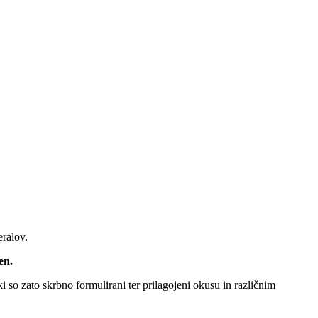
eralov.
en.
 so zato skrbno formulirani ter prilagojeni okusu in različnim