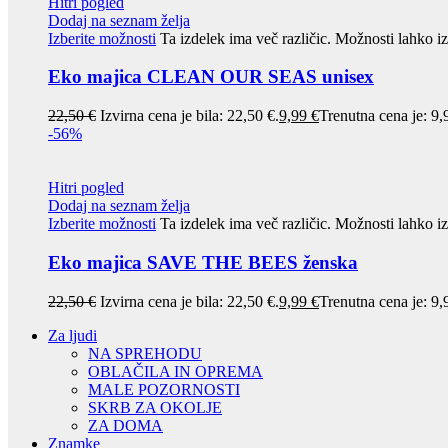
Hitri pogled
Dodaj na seznam želja
Izberite možnosti
Ta izdelek ima več različic. Možnosti lahko iz
Eko majica CLEAN OUR SEAS unisex
22,50
€
Izvirna cena je bila: 22,50 €.
9,99
€
Trenutna cena je: 9,
-56%
Hitri pogled
Dodaj na seznam želja
Izberite možnosti
Ta izdelek ima več različic. Možnosti lahko iz
Eko majica SAVE THE BEES ženska
22,50
€
Izvirna cena je bila: 22,50 €.
9,99
€
Trenutna cena je: 9,
Za ljudi
NA SPREHODU
OBLAČILA IN OPREMA
MALE POZORNOSTI
SKRB ZA OKOLJE
ZA DOMA
Znamke