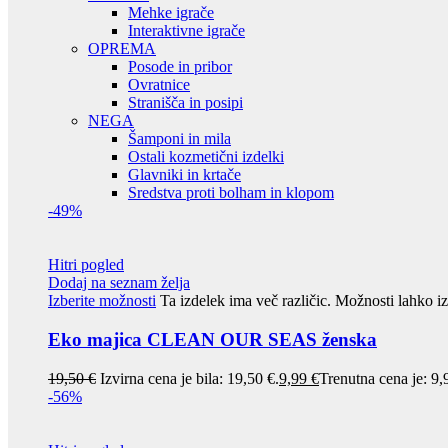
Mehke igrače
Interaktivne igrače
OPREMA
Posode in pribor
Ovratnice
Stranišča in posipi
NEGA
Šamponi in mila
Ostali kozmetični izdelki
Glavniki in krtače
Sredstva proti bolham in klopom
-49%
Hitri pogled
Dodaj na seznam želja
Izberite možnosti
Ta izdelek ima več različic. Možnosti lahko iz
Eko majica CLEAN OUR SEAS ženska
19,50
€
Izvirna cena je bila: 19,50 €.
9,99
€
Trenutna cena je: 9,
-56%