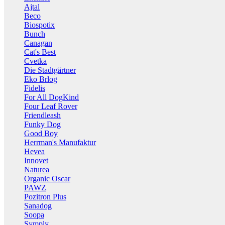
Ajtal
Beco
Biospotix
Bunch
Canagan
Cat's Best
Cvetka
Die Stadtgärtner
Eko Brlog
Fidelis
For All DogKind
Four Leaf Rover
Friendleash
Funky Dog
Good Boy
Herrman's Manufaktur
Hevea
Innovet
Naturea
Organic Oscar
PAWZ
Pozitron Plus
Sanadog
Soopa
Symply