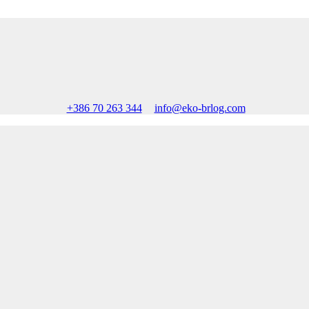
+386 70 263 344
info@eko-brlog.com