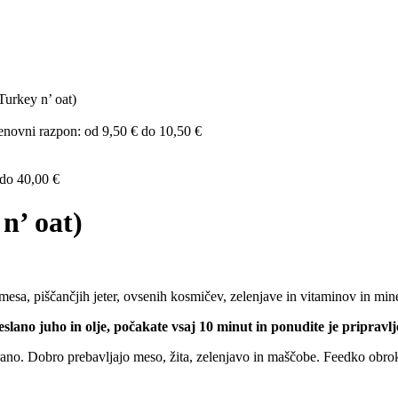
Turkey n’ oat)
novni razpon: od 9,50 € do 10,50 €
do 40,00 €
n’ oat)
mesa, piščančjih jeter, ovsenih kosmičev, zelenjave in vitaminov in min
lano juho in olje, počakate vsaj 10 minut in ponudite je pripravlj
rano. Dobro prebavljajo meso, žita, zelenjavo in maščobe. Feedko obroki