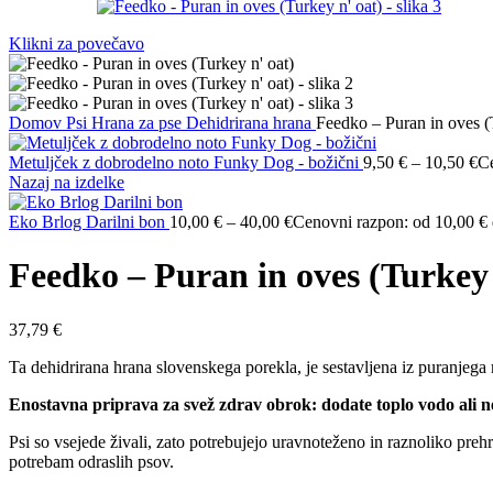
Klikni za povečavo
Domov
Psi
Hrana za pse
Dehidrirana hrana
Feedko – Puran in oves (
Metuljček z dobrodelno noto Funky Dog - božični
9,50
€
–
10,50
€
Ce
Nazaj na izdelke
Eko Brlog Darilni bon
10,00
€
–
40,00
€
Cenovni razpon: od 10,00 € 
Feedko – Puran in oves (Turkey 
37,79
€
Ta dehidrirana hrana slovenskega porekla, je sestavljena iz puranjega 
Enostavna priprava za svež zdrav obrok: dodate toplo vodo ali nes
Psi so vsejede živali, zato potrebujejo uravnoteženo in raznoliko preh
potrebam odraslih psov.