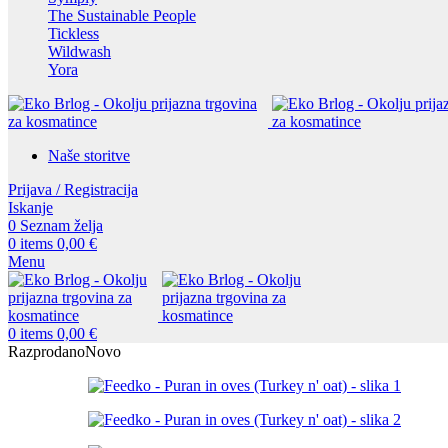
The Sustainable People
Tickless
Wildwash
Yora
Naše storitve
Prijava / Registracija
Iskanje
0
Seznam želja
0
items
0,00
€
Menu
0
items
0,00
€
Razprodano
Novo