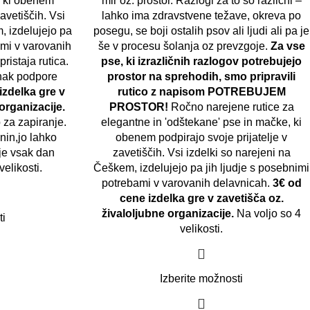
, ki obenem
mir oz. prostor. Razlogi za to so različni –
zavetiščih. Vsi
lahko ima zdravstvene težave, okreva po
, izdelujejo pa
posegu, se boji ostalih psov ali ljudi ali pa je
ami v varovanih
še v procesu šolanja oz prevzgoje.
Za vse
istaja rutica.
pse, ki izrazličnih razlogov potrebujejo
nak podpore
prostor na sprehodih, smo pripravili
izdelka gre v
rutico z napisom POTREBUJEM
organizacije.
PROSTOR!
Ročno narejene rutice za
 za zapiranje.
elegantne in 'odštekane' pse in mačke, ki
anin,jo lahko
obenem podpirajo svoje prijatelje v
 je vsak dan
zavetiščih. Vsi izdelki so narejeni na
velikosti.
Češkem, izdelujejo pa jih ljudje s posebnimi
potrebami v varovanih delavnicah.
3€ od
cene izdelka gre v zavetišča oz.
živaloljubne organizacije.
Na voljo so 4
ti
velikosti.
Izberite možnosti