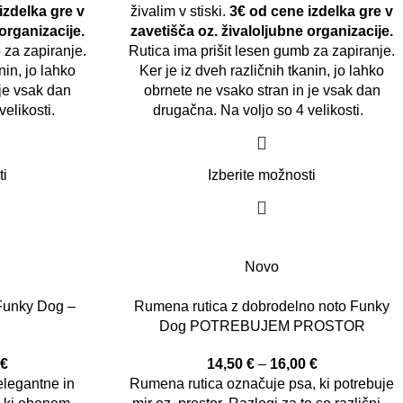
izdelka gre v
živalim v stiski.
3€ od cene izdelka gre v
organizacije.
zavetišča oz. živaloljubne organizacije.
 za zapiranje.
Rutica ima prišit lesen gumb za zapiranje.
nin, jo lahko
Ker je iz dveh različnih tkanin, jo lahko
 je vsak dan
obrnete ne vsako stran in je vsak dan
velikosti.
drugačna. Na voljo so 4 velikosti.
ti
Izberite možnosti
Novo
 Funky Dog –
Rumena rutica z dobrodelno noto Funky
Dog POTREBUJEM PROSTOR
0
€
14,50
€
–
16,00
€
elegantne in
Rumena rutica označuje psa, ki potrebuje