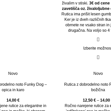
živalim v stiski.
3€ od cene 
zavetišča oz. živaloljubne 
Rutica ima prišit lesen gumb
Ker je iz dveh različnih tka
obrnete ne vsako stran in
drugačna. Na voljo so 4 
Izberite možnos
Novo
Novo
brodelno noto Funky Dog –
Rutica z dobrodelno noto
opica in karo
božična
14,00
€
12,50
€
–
14,0
ene rutice za elegantne in
Ročno narejene rutice za 