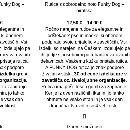
 Funky Dog –
Rutica z dobrodelno noto Funky Dog –
piratska
0
€
12,50
€
–
14,00
€
elegantne in
Ročno narejene rutice za elegantne in
, ki obenem
'odštekane' pse in mačke, ki obenem
zavetiščih. Vsi
podpirajo svoje prijatelje v zavetiščih. Vsi
, izdelujejo pa
izdelki so narejeni na Češkem, izdelujejo pa
ami v varovanih
jih ljudje s posebnimi potrebami v varovanih
istaja rutica.
delavnicah. Vsakemu kužku pristaja rutica.
nak podpore
A FUNKY DOG rutica je znak podpore
izdelka gre v
živalim v stiski.
3€ od cene izdelka gre v
organizacije.
zavetišča oz. živaloljubne organizacije.
 za zapiranje.
Rutica ima prišit lesen gumb za zapiranje.
nin, jo lahko
Ker je iz dveh različnih tkanin, jo lahko
 je vsak dan
obrnete ne vsako stran in je vsak dan
velikosti.
drugačna. Na voljo so 4 velikosti.
ti
Izberite možnosti