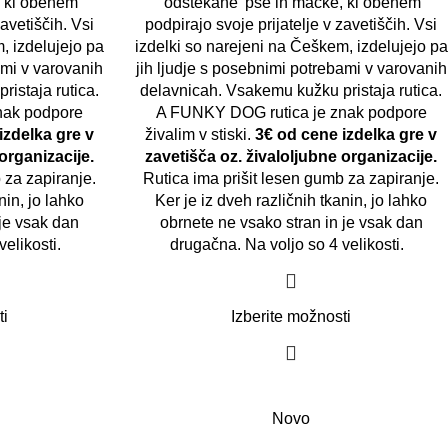
, ki obenem
'odštekane' pse in mačke, ki obenem
zavetiščih. Vsi
podpirajo svoje prijatelje v zavetiščih. Vsi
, izdelujejo pa
izdelki so narejeni na Češkem, izdelujejo pa
ami v varovanih
jih ljudje s posebnimi potrebami v varovanih
istaja rutica.
delavnicah. Vsakemu kužku pristaja rutica.
nak podpore
A FUNKY DOG rutica je znak podpore
izdelka gre v
živalim v stiski.
3€ od cene izdelka gre v
organizacije.
zavetišča oz. živaloljubne organizacije.
 za zapiranje.
Rutica ima prišit lesen gumb za zapiranje.
nin, jo lahko
Ker je iz dveh različnih tkanin, jo lahko
 je vsak dan
obrnete ne vsako stran in je vsak dan
velikosti.
drugačna. Na voljo so 4 velikosti.
ti
Izberite možnosti
Novo