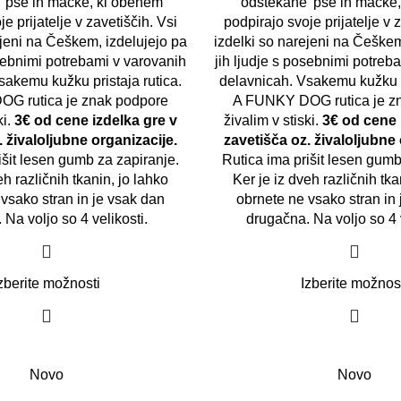
' pse in mačke, ki obenem
'odštekane' pse in mačke
e prijatelje v zavetiščih. Vsi
podpirajo svoje prijatelje v 
ejeni na Češkem, izdelujejo pa
izdelki so narejeni na Češkem
osebnimi potrebami v varovanih
jih ljudje s posebnimi potreb
sakemu kužku pristaja rutica.
delavnicah. Vsakemu kužku pr
G rutica je znak podpore
A FUNKY DOG rutica je z
ki.
3€ od cene izdelka gre v
živalim v stiski.
3€ od cene 
. živaloljubne organizacije.
zavetišča oz. živaloljubne 
išit lesen gumb za zapiranje.
Rutica ima prišit lesen gumb
eh različnih tkanin, jo lahko
Ker je iz dveh različnih tka
vsako stran in je vsak dan
obrnete ne vsako stran in
 Na voljo so 4 velikosti.
drugačna. Na voljo so 4 
zberite možnosti
Izberite možnos
Novo
Novo