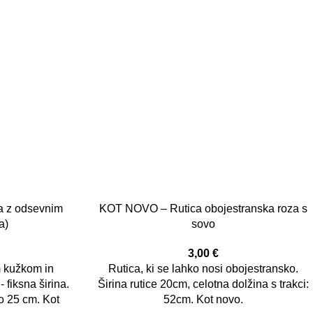
a z odsevnim
KOT NOVO – Rutica obojestranska roza s
a)
sovo
3,00
€
m kužkom in
Rutica, ki se lahko nosi obojestransko.
- fiksna širina.
Širina rutice 20cm, celotna dolžina s trakci:
o 25 cm. Kot
52cm. Kot novo.