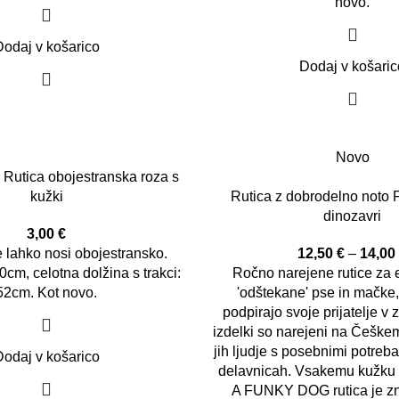
novo.
Dodaj v košarico
Dodaj v košaric
Novo
utica obojestranska roza s
kužki
Rutica z dobrodelno noto
dinozavri
3,00
€
e lahko nosi obojestransko.
12,50
€
–
14,0
20cm, celotna dolžina s trakci:
Ročno narejene rutice za 
52cm. Kot novo.
'odštekane' pse in mačke
podpirajo svoje prijatelje v 
izdelki so narejeni na Češkem
jih ljudje s posebnimi potreb
Dodaj v košarico
delavnicah. Vsakemu kužku pr
A FUNKY DOG rutica je z