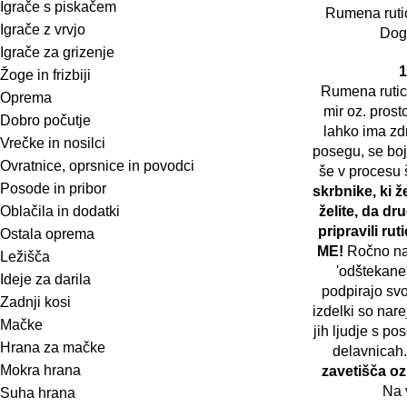
Igrače s piskačem
Rumena ruti
Igrače z vrvjo
Dog
Igrače za grizenje
1
Žoge in frizbiji
Rumena rutic
Oprema
mir oz. prosto
Dobro počutje
lahko ima zd
Vrečke in nosilci
posegu, se boji
Ovratnice, oprsnice in povodci
še v procesu 
Posode in pribor
skrbnike, ki ž
Oblačila in dodatki
želite, da dr
pripravili r
Ostala oprema
ME!
Ročno nar
Ležišča
'odštekane
Ideje za darila
podpirajo svoj
Zadnji kosi
izdelki so nar
Mačke
jih ljudje s p
Hrana za mačke
delavnicah
Mokra hrana
zavetišča oz
Na v
Suha hrana