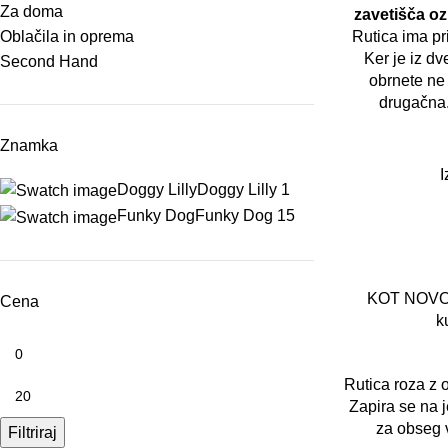
Za doma
zavetišča oz
Oblačila in oprema
Rutica ima pr
Ker je iz dv
Second Hand
obrnete ne 
drugačna.
Znamka
I
Doggy Lilly
Doggy Lilly
1
Funky Dog
Funky Dog
15
KOT NOVO –
Cena
k
Rutica roza z 
Zapira se na j
za obseg 
Filtriraj