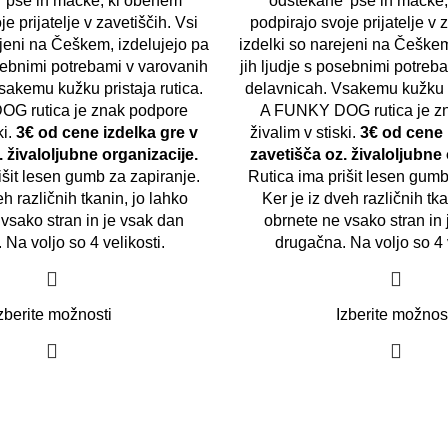
' pse in mačke, ki obenem
'odštekane' pse in mačke
e prijatelje v zavetiščih. Vsi
podpirajo svoje prijatelje v 
ejeni na Češkem, izdelujejo pa
izdelki so narejeni na Češkem
osebnimi potrebami v varovanih
jih ljudje s posebnimi potreb
sakemu kužku pristaja rutica.
delavnicah. Vsakemu kužku pr
G rutica je znak podpore
A FUNKY DOG rutica je z
ki.
3€ od cene izdelka gre v
živalim v stiski.
3€ od cene 
. živaloljubne organizacije.
zavetišča oz. živaloljubne 
išit lesen gumb za zapiranje.
Rutica ima prišit lesen gumb
eh različnih tkanin, jo lahko
Ker je iz dveh različnih tk
vsako stran in je vsak dan
obrnete ne vsako stran in
 Na voljo so 4 velikosti.
drugačna. Na voljo so 4 
zberite možnosti
Izberite možnos