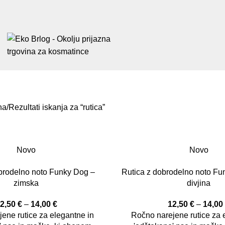
na
Rezultati iskanja za “rutica”
Novo
Novo
brodelno noto Funky Dog –
Rutica z dobrodelno noto Fu
zimska
divjina
2,50
€
–
14,00
€
12,50
€
–
14,0
ene rutice za elegantne in
Ročno narejene rutice za 