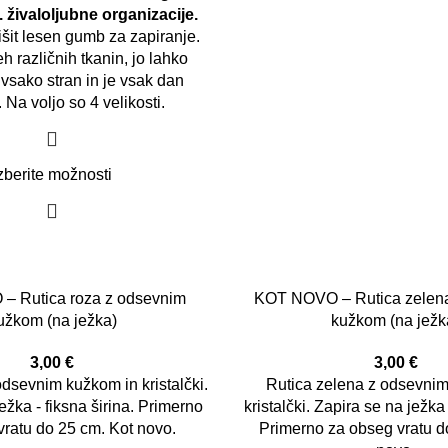
. živaloljubne organizacije.
išit lesen gumb za zapiranje.
eh različnih tkanin, jo lahko
vsako stran in je vsak dan
 Na voljo so 4 velikosti.
zberite možnosti
 Rutica roza z odsevnim
KOT NOVO – Rutica zelen
užkom (na ježka)
kužkom (na ježk
3,00
€
3,00
€
odsevnim kužkom in kristalčki.
Rutica zelena z odsevni
ežka - fiksna širina. Primerno
kristalčki. Zapira se na ježka 
vratu do 25 cm. Kot novo.
Primerno za obseg vratu d