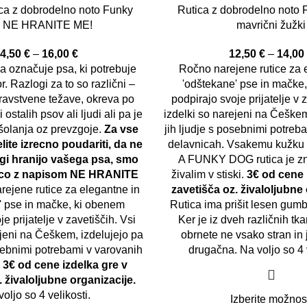
ca z dobrodelno noto Funky
Rutica z dobrodelno noto
 NE HRANITE ME!
mavrični žužki
4,50
€
–
16,00
€
12,50
€
–
14,0
a označuje psa, ki potrebuje
Ročno narejene rutice za 
r. Razlogi za to so različni –
'odštekane' pse in mačke
ravstvene težave, okreva po
podpirajo svoje prijatelje v 
 ostalih psov ali ljudi ali pa je
izdelki so narejeni na Češkem
šolanja oz prevzgoje.
Za vse
jih ljudje s posebnimi potreb
elite izrecno poudariti, da ne
delavnicah. Vsakemu kužku pr
ugi hranijo vašega psa, smo
A FUNKY DOG rutica je z
utico z napisom NE HRANITE
živalim v stiski.
3€ od cene 
ejene rutice za elegantne in
zavetišča oz. živaloljubne 
' pse in mačke, ki obenem
Rutica ima prišit lesen gumb
e prijatelje v zavetiščih. Vsi
Ker je iz dveh različnih tka
ejeni na Češkem, izdelujejo pa
obrnete ne vsako stran in
osebnimi potrebami v varovanih
drugačna. Na voljo so 4 
.
3€ od cene izdelka gre v
. živaloljubne organizacije.
oljo so 4 velikosti.
Izberite možnos