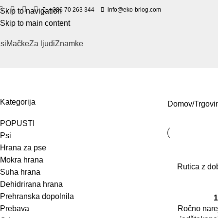
+386 70 263 344
info@eko-brlog.com
Skip to navigation
Skip to main content
si
Mačke
Za ljudi
Znamke
Rezultati iskanja: “rutica”
Kategorija
Domov
Trgovi
POPUSTI
Psi
Hrana za pse
Mokra hrana
Rutica z do
Suha hrana
Dehidrirana hrana
Prehranska dopolnila
1
Prebava
Ročno narej