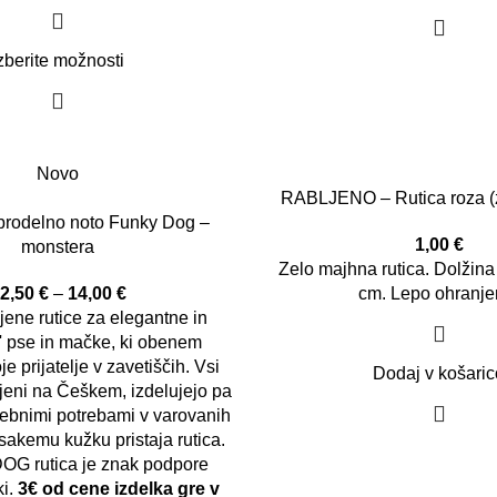
zberite možnosti
Novo
RABLJENO – Rutica roza (
brodelno noto Funky Dog –
1,00
€
monstera
Zelo majhna rutica. Dolžina
2,50
€
–
14,00
€
cm. Lepo ohranje
ene rutice za elegantne in
' pse in mačke, ki obenem
e prijatelje v zavetiščih. Vsi
Dodaj v košaric
ejeni na Češkem, izdelujejo pa
osebnimi potrebami v varovanih
sakemu kužku pristaja rutica.
G rutica je znak podpore
ki.
3€ od cene izdelka gre v