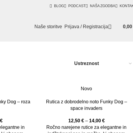
BLOG
PODCAST
NAŠA ZGODBA
KONTA
Naše storitve
Prijava / Registracija
0,0
Novo
nky Dog – roza
Rutica z dobrodelno noto Funky Dog –
space invaders
0
€
12,50
€
–
14,00
€
elegantne in
Ročno narejene rutice za elegantne in