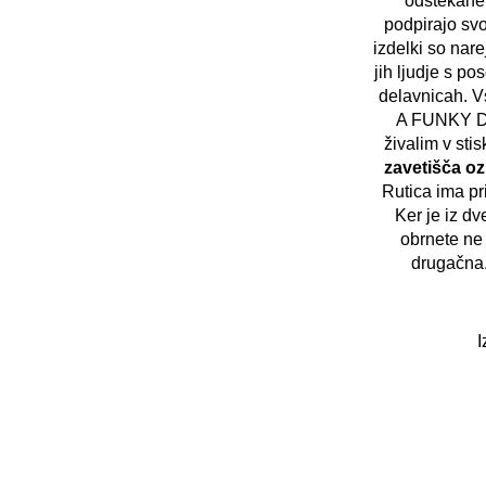
'odštekane
podpirajo svoj
izdelki so nar
jih ljudje s p
delavnicah. V
A FUNKY DO
živalim v stis
zavetišča oz
Rutica ima pr
Ker je iz dv
obrnete ne 
drugačna.
I