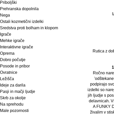
Priboljški
Prehranska dopolnila
I
Nega
Ostali kozmetični izdelki
Sredstva proti bolham in klopom
Igrače
Mehke igrače
Interaktivne igrače
Rutica z do
Oprema
Dobro počutje
Posode in pribor
1
Ovratnice
Ročno narej
'odštekane
Ležišča
podpirajo svoj
Ideje za darila
izdelki so nar
Pasji in mačji ljudje
jih ljudje s p
Skrb za okolje
delavnicah. V
Na sprehodu
A FUNKY DO
Male pozornosti
živalim v stis