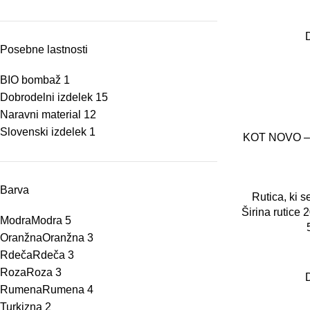
Posebne lastnosti
BIO bombaž
1
Dobrodelni izdelek
15
Naravni material
12
Slovenski izdelek
1
KOT NOVO – R
Barva
Rutica, ki s
Širina rutice 
Modra
Modra
5
Oranžna
Oranžna
3
Rdeča
Rdeča
3
Roza
Roza
3
Rumena
Rumena
4
Turkizna
2