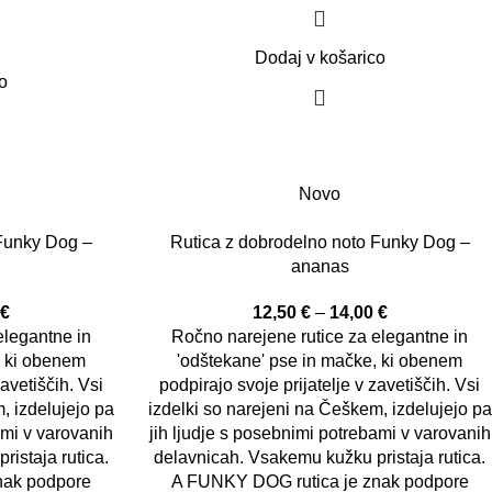
Dodaj v košarico
o
Novo
 Funky Dog –
Rutica z dobrodelno noto Funky Dog –
ananas
0
€
12,50
€
–
14,00
€
elegantne in
Ročno narejene rutice za elegantne in
, ki obenem
'odštekane' pse in mačke, ki obenem
zavetiščih. Vsi
podpirajo svoje prijatelje v zavetiščih. Vsi
, izdelujejo pa
izdelki so narejeni na Češkem, izdelujejo pa
ami v varovanih
jih ljudje s posebnimi potrebami v varovanih
istaja rutica.
delavnicah. Vsakemu kužku pristaja rutica.
nak podpore
A FUNKY DOG rutica je znak podpore