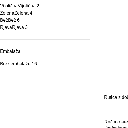
Vijolična
Vijolična
2
Zelena
Zelena
4
Bež
Bež
6
Rjava
Rjava
3
Embalaža
Brez embalaže
16
Rutica z do
Ročno narej