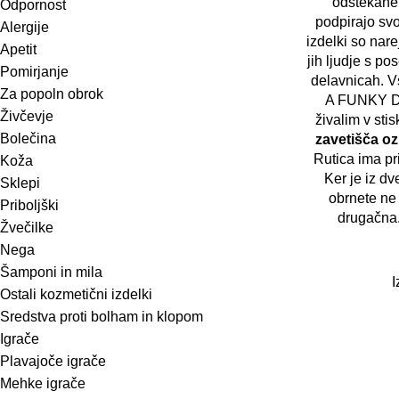
'odštekane
Odpornost
podpirajo svoj
Alergije
izdelki so nar
Apetit
jih ljudje s p
Pomirjanje
delavnicah. V
Za popoln obrok
A FUNKY DO
Živčevje
živalim v stis
Bolečina
zavetišča oz
Rutica ima pr
Koža
Ker je iz dv
Sklepi
obrnete ne 
Priboljški
drugačna.
Žvečilke
Nega
Šamponi in mila
I
Ostali kozmetični izdelki
Sredstva proti bolham in klopom
Igrače
Plavajoče igrače
Mehke igrače